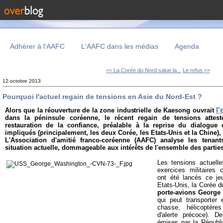
Adhérer à l'AAFC
L'AAFC dans les médias
Agenda
<< La Corée du Nord salue la...
Le refus >>
12 octobre 2013
Pourquoi l'actuel regain de tensions en Asie du Nord-Est ?
l
Alors que la réouverture de la zone industrielle de Kaesong ouvrait
dans la péninsule coréenne, le récent regain de tensions attes
restauration de la confiance, préalable à la reprise du dialogue 
impliqués (principalement, les deux Corée, les Etats-Unis et la Chine),
L'Association d'amitié franco-coréenne (AAFC) analyse les tenant
situation actuelle, dommageable aux intérêts de l'ensemble des partie
Les tensions actuell
exercices militaire
ont été lancés ce je
Etats-Unis, la Corée d
porte-avions George
qui peut transporter 
chasse, hélicoptère
d'alerte précoce). D
émises par la Républi