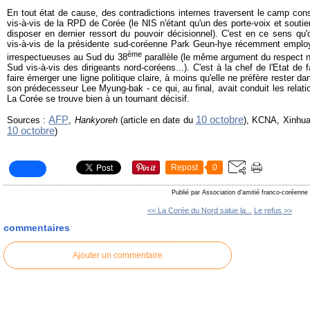
En tout état de cause, des contradictions internes traversent le camp cons
vis-à-vis de la RPD de Corée (le NIS n'étant qu'un des porte-voix et souti
disposer en dernier ressort du pouvoir décisionnel). C'est en ce sens qu'o
vis-à-vis de la présidente sud-coréenne Park Geun-hye récemment emplo
ème
irrespectueuses au Sud du 38
parallèle (le même argument du respect n'
Sud vis-à-vis des dirigeants nord-coréens...). C'est à la chef de l'Etat de 
faire émerger une ligne politique claire, à moins qu'elle ne préfère rester da
son prédecesseur Lee Myung-bak - ce qui, au final, avait conduit les relat
La Corée se trouve bien à un tournant décisif.
AFP
10 octobre
Sources :
,
Hankyoreh
(article en date du
), KCNA, Xinhu
10 octobre
)
Repost
0
Publié par Association d'amitié franco-coréenne
<< La Corée du Nord salue la...
Le refus >>
commentaires
Ajouter un commentaire