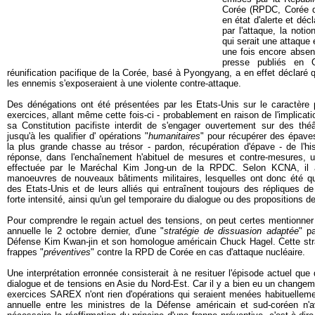
Corée (RPDC, Corée d
en état d'alerte et décl
par l'attaque, la noti
qui serait une attaque
une fois encore absent
presse publiés en 
réunification pacifique de la Corée, basé à Pyongyang, a en effet déclaré q
les ennemis s'exposeraient à une violente contre-attaque.
Des dénégations ont été présentées par les Etats-Unis sur le caractère
exercices, allant même cette fois-ci - probablement en raison de l'implicat
sa Constitution pacifiste interdit de s'engager ouvertement sur des théâ
jusqu'à les qualifier d' opérations "
humanitaires
" pour récupérer des épave
la plus grande chasse au trésor - pardon, récupération d'épave - de l'hi
réponse, dans l'enchaînement h'abituel de mesures et contre-mesures, 
effectuée par le Maréchal Kim Jong-un de la RPDC. Selon KCNA, il a
manoeuvres de nouveaux bâtiments militaires, lesquelles ont donc été q
des Etats-Unis et de leurs alliés qui entraînent toujours des répliques 
forte intensité, ainsi qu'un gel temporaire du dialogue ou des propositions d
Pour comprendre le regain actuel des tensions, on peut certes mentionner l
annuelle le 2 octobre dernier, d'une "
stratégie de dissuasion adaptée
" p
Défense Kim Kwan-jin et son homologue américain Chuck Hagel. Cette strat
frappes "
préventives
" contre la RPD de Corée en cas d'attaque nucléaire.
Une interprétation erronnée consisterait à ne resituer l'épisode actuel qu
dialogue et de tensions en Asie du Nord-Est. Car il y a bien eu un changeme
exercices SAREX n'ont rien d'opérations qui seraient menées habituelleme
annuelle entre les ministres de la Défense américain et sud-coréen 