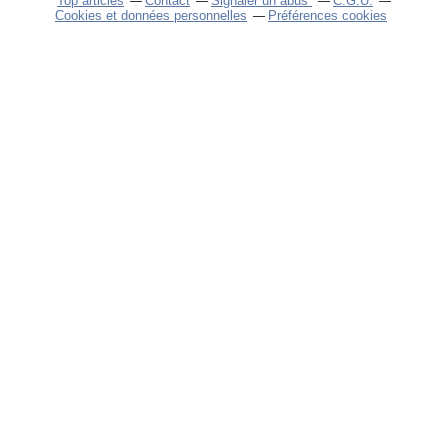
Top articles
Contact
Signaler un abus
C.G.U.
Cookies et données personnelles
Préférences cookies