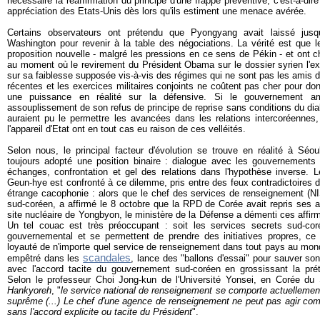
nécessaire la réaffirmation du principe d'une frappe préventive, c'est-à-dire
appréciation des Etats-Unis dès lors qu'ils estiment une menace avérée.
Certains observateurs ont prétendu que Pyongyang avait laissé jusq
Washington pour revenir à la table des négociations. La vérité est que l
proposition nouvelle - malgré les pressions en ce sens de Pékin - et ont c
au moment où le revirement du Président Obama sur le dossier syrien l'ex
sur sa faiblesse supposée vis-à-vis des régimes qui ne sont pas les amis d
récentes et les exercices militaires conjoints ne coûtent pas cher pour do
une puissance en réalité sur la défensive. Si le gouvernement a
assouplissement de son refus de principe de reprise sans conditions du 
auraient pu le permettre les avancées dans les relations intercoréennes,
l'appareil d'Etat ont en tout cas eu raison de ces velléités.
Selon nous, le principal facteur d'évolution se trouve en réalité à Sé
toujours adopté une position binaire : dialogue avec les gouvernements
échanges, confrontation et gel des relations dans l'hypothèse inverse
Geun-hye est confronté à ce dilemme, pris entre des feux contradictoires
étrange cacophonie : alors que le chef des services de renseignement (NI
sud-coréen, a affirmé le 8 octobre que la RPD de Corée avait repris ses ac
site nucléaire de Yongbyon, le ministère de la Défense a démenti ces aff
Un tel couac est très préoccupant : soit les services secrets sud-co
gouvernemental et se permettent de prendre des initiatives propres, ce 
loyauté de n'importe quel service de renseignement dans tout pays au mond
scandales
empêtré dans les
, lance des "ballons d'essai" pour sauver son
avec l'accord tacite du gouvernement sud-coréen en grossissant la pr
Selon le professeur Choi Jong-kun de l'Université Yonsei, en Corée du S
Hankyoreh
, "
le service national de renseignement se comporte actuellement
suprême (...) Le chef d'une agence de renseignement ne peut pas agir c
sans l'accord explicite ou tacite du Président
".