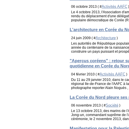
Activités AAFC
06 octobre 2013 ( #
Le 4 octobre 2013, l'Association d'am
rendu du déplacement d'une délégati
populaire démocratique de Corée (R
L'architecture en Corée du N
Architecture
24 juin 2009 ( #
)
Les autorités de République populai
année du centenaire de la naissance 
construire un pays puissant et prosp
"Aperçus coréens" : retour su
quotidienne en Corée du Nor
Activités AAFC
04 février 2010 ( #
)
Du 11 au 29 janvier 2010, dans le ca
régional Ile-de-France de l'AAFC à 
photographe reporter Alain Noguès , 
La Corée du Nord pleure ses 
Société
06 novembre 2013 ( #
)
Le 13 octobre 2013, des marins de l
Jong-un, commandant suprême de l'A
cérémonie, le 2 novembre 2013, dans
Manifestation pour la Palesti