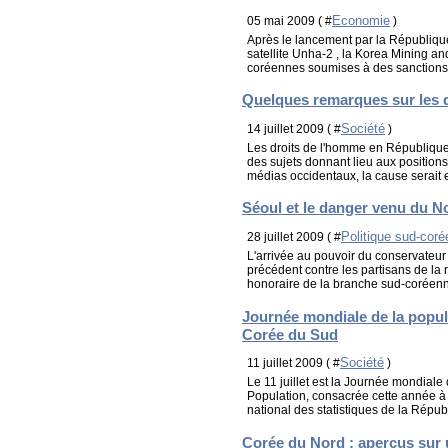
Economie
05 mai 2009 ( #
)
Après le lancement par la Républiq
satellite Unha-2 , la Korea Mining an
coréennes soumises à des sanctions d
Quelques remarques sur les 
Société
14 juillet 2009 ( #
)
Les droits de l'homme en Républiqu
des sujets donnant lieu aux position
médias occidentaux, la cause serait 
Séoul et le danger venu du N
Politique sud-cor
28 juillet 2009 ( #
L'arrivée au pouvoir du conservateu
précédent contre les partisans de la 
honoraire de la branche sud-coréenne 
Journée mondiale de la popula
Corée du Sud
Société
11 juillet 2009 ( #
)
Le 11 juillet est la Journée mondial
Population, consacrée cette année à l'
national des statistiques de la Républ
Corée du Nord : aperçus sur u