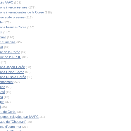
ités AAFC
(353)
ions intercoréennes
(278)
ions internationales de la Corée
(238)
ique sud-coréenne
(212)
té
(173)
ions France-Corée
(160)
re
(140)
omie
(120)
 et médias
(95)
all
(89)
ire de la Corée
(89)
ique de la RPDC
(88)
(87)
ions Japon-Corée
(80)
ions Chine-Corée
(60)
ions Russie-Corée
(58)
ronnement
(57)
nces
(50)
rité
(49)
ma
(46)
ges
(37)
l
(35)
re de Corée
(34)
agnes relayées par l'AAFC
(31)
rage du "Cheonan"
(26)
ns d'outre mer
(21)