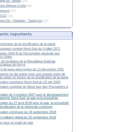
age du "Sewol"
(20)
ions Afrique-Corée
(18)
tecture
(17)
RECO
(12)
won-Do - Hapkido - Taekkyon
(12)
nts importants
principes de la réunification de la patrie
niqué conjoint Nord-Sud du 4 juillet 1972
ution 3390 B de l'Assemblée générale des
ns Unies
t de fondation de la République fédérale
ratique du Koryo
d de base intercoréen du 13 décembre 1991
amme en dix points pour une grande union de
la nation en faveur de la réunification de la patrie
ration commune Nord-Sud du 15 juin 2000
ration conjointe du 4ème tour des Pourparlers à
ration du 4 octobre 2007 pour le développement
apports Nord-Sud, la paix et la prospérité
ration du 27 avril 2018 pour la paix, la prospérité
 réunification de la péninsule coréenne
aration commune du 19 septembre 2018
d militaire global du 19 septembre 2018
ion pour un traité de paix