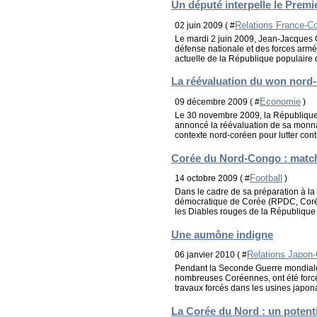
Un député interpelle le Premi
Relations France-C
02 juin 2009 ( #
Le mardi 2 juin 2009, Jean-Jacques 
défense nationale et des forces armé
actuelle de la République populaire 
La réévaluation du won nord-
Economie
09 décembre 2009 ( #
)
Le 30 novembre 2009, la Républiqu
annoncé la réévaluation de sa monnai
contexte nord-coréen pour lutter contre 
Corée du Nord-Congo : match
Football
14 octobre 2009 ( #
)
Dans le cadre de sa préparation à l
démocratique de Corée (RPDC, Corée 
les Diables rouges de la République
Une aumône indigne
Relations Japon
06 janvier 2010 ( #
Pendant la Seconde Guerre mondiale,
nombreuses Coréennes, ont été forcée
travaux forcés dans les usines japona
La Corée du Nord : un potenti