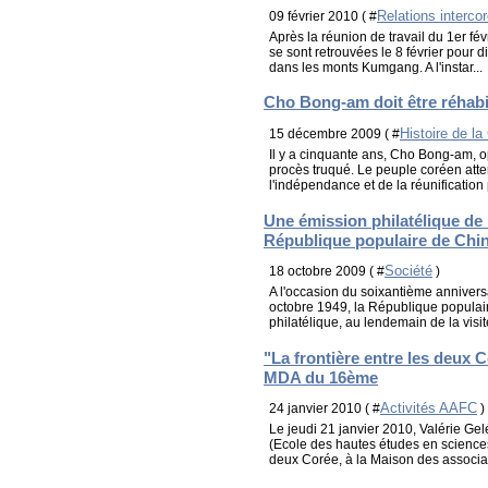
Relations interco
09 février 2010 ( #
Après la réunion de travail du 1er fé
se sont retrouvées le 8 février pour d
dans les monts Kumgang. A l'instar...
Cho Bong-am doit être réhabi
Histoire de la
15 décembre 2009 ( #
Il y a cinquante ans, Cho Bong-am, 
procès truqué. Le peuple coréen attend
l'indépendance et de la réunification 
Une émission philatélique de
République populaire de Chi
Société
18 octobre 2009 ( #
)
A l'occasion du soixantième annivers
octobre 1949, la République popula
philatélique, au lendemain de la visit
"La frontière entre les deux 
MDA du 16ème
Activités AAFC
24 janvier 2010 ( #
)
Le jeudi 21 janvier 2010, Valérie G
(Ecole des hautes études en sciences
deux Corée, à la Maison des associa