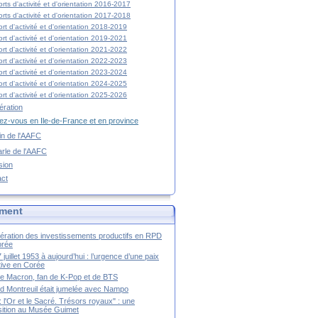
rts d'activité et d'orientation 2016-2017
rts d'activité et d'orientation 2017-2018
rt d'activité et d'orientation 2018-2019
rt d'activité et d'orientation 2019-2021
rt d'activité et d'orientation 2021-2022
rt d'activité et d'orientation 2022-2023
rt d'activité et d'orientation 2023-2024
rt d'activité et d'orientation 2024-2025
rt d'activité et d'orientation 2025-2026
ration
z-vous en Ile-de-France et en province
tin de l'AAFC
rle de l'AAFC
sion
act
ment
ération des investissements productifs en RPD
orée
 juillet 1953 à aujourd’hui : l’urgence d’une paix
itive en Corée
tte Macron, fan de K-Pop et de BTS
 Montreuil était jumelée avec Nampo
a : l'Or et le Sacré. Trésors royaux" : une
ition au Musée Guimet