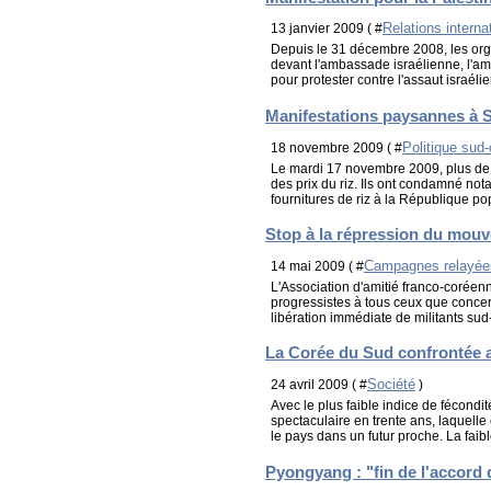
Relations interna
13 janvier 2009 ( #
Depuis le 31 décembre 2008, les orga
devant l'ambassade israélienne, l'am
pour protester contre l'assaut israélie
Manifestations paysannes à Sé
Politique sud
18 novembre 2009 ( #
Le mardi 17 novembre 2009, plus de 
des prix du riz. Ils ont condamné n
fournitures de riz à la République po
Stop à la répression du mouv
Campagnes relayée
14 mai 2009 ( #
L'Association d'amitié franco-coréen
progressistes à tous ceux que concer
libération immédiate de militants sud-
La Corée du Sud confrontée au
Société
24 avril 2009 ( #
)
Avec le plus faible indice de fécond
spectaculaire en trente ans, laquelle
le pays dans un futur proche. La faibl
Pyongyang : "fin de l'accord 