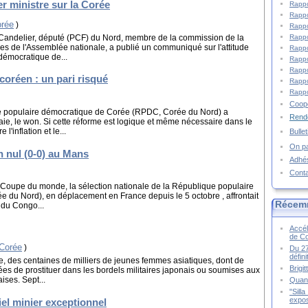
er ministre sur la Corée
Rappo
Rappo
orée
)
Rappo
Candelier, député (PCF) du Nord, membre de la commission de la
Rappo
es de l'Assemblée nationale, a publié un communiqué sur l'attitude
Rappo
démocratique de...
Rappo
Rappo
coréen : un pari risqué
Rappo
Rappo
Coopé
e populaire démocratique de Corée (RPDC, Corée du Nord) a
Rende
e, le won. Si cette réforme est logique et même nécessaire dans le
l'inflation et le...
Bulle
On pa
 nul (0-0) au Mans
Adhé
Cont
a Coupe du monde, la sélection nationale de la République populaire
du Nord), en déplacement en France depuis le 5 octobre , affrontait
Récem
 du Congo...
Accél
de C
-Corée
)
Du 27
défin
 des centaines de milliers de jeunes femmes asiatiques, dont de
Brigi
s de prostituer dans les bordels militaires japonais ou soumises aux
ises. Sept...
Quand
"Sill
expos
el minier exceptionnel