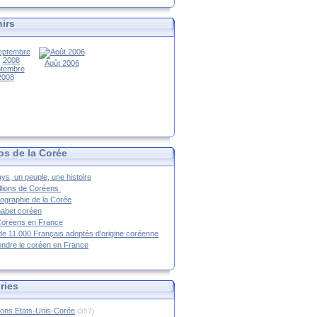
irs
Août 2006
tembre
2008
os de la Corée
ys, un peuple, une histoire
llions de Coréens
ographie de la Corée
habet coréen
Coréens en France
de 11.000 Français adoptés d'origine coréenne
ndre le coréen en France
ries
ions Etats-Unis-Corée
(357)