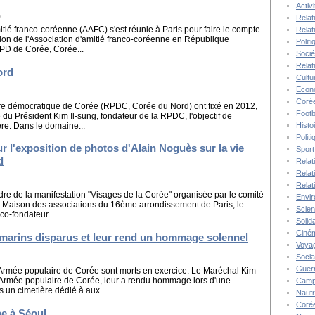
Activ
)
Relat
itié franco-coréenne (AAFC) s'est réunie à Paris pour faire le compte
Relat
on de l'Association d'amitié franco-coréenne en République
Polit
PD de Corée, Corée...
Socié
Relat
ord
Cultu
Econ
Corée
re démocratique de Corée (RPDC, Corée du Nord) ont fixé en 2012,
Footb
du Président Kim Il-sung, fondateur de la RPDC, l'objectif de
ère. Dans le domaine...
Histo
Polit
r l'exposition de photos d'Alain Noguès sur la vie
Sport
d
Relat
Relat
Relat
dre de la manifestation "Visages de la Corée" organisée par le comité
Envi
la Maison des associations du 16ème arrondissement de Paris, le
Scie
co-fondateur...
Solida
Ciné
marins disparus et leur rend un hommage solennel
Voya
Socia
Guer
'Armée populaire de Corée sont morts en exercice. Le Maréchal Kim
rmée populaire de Corée, leur a rendu hommage lors d'une
Camp
 un cimetière dédié à aux...
Nauf
Corée
ne à Séoul