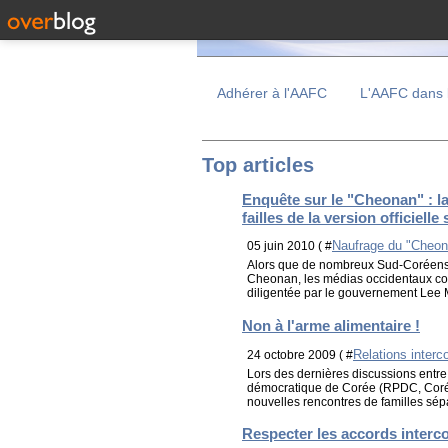
Adhérer à l'AAFC
L'AAFC dans 
Top articles
Enquête sur le "Cheonan" : la
failles de la version officiell
Naufrage du "Cheon
05 juin 2010 ( #
Alors que de nombreux Sud-Coréens so
Cheonan, les médias occidentaux comm
diligentée par le gouvernement Lee 
Non à l'arme alimentaire !
Relations inter
24 octobre 2009 ( #
Lors des dernières discussions entr
démocratique de Corée (RPDC, Corée 
nouvelles rencontres de familles sépa
Respecter les accords interco