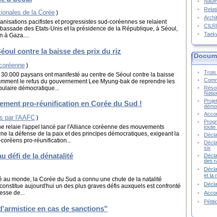
Naufr
Relat
tionales de la Corée
)
Archi
nisations pacifistes et progressistes sud-coréennes se relaient
CIL
bassade des Etats-Unis et la présidence de la République, à Séoul,
Taek
n à Gaza....
oul contre la baisse des prix du riz
Docume
-coréenne
)
Trois 
30.000 paysans ont manifesté au centre de Séoul contre la baisse
Commu
otamment le refus du gouvernement Lee Myung-bak de reprendre les
pulaire démocratique...
Résol
Natio
Proje
ement pro-réunification en Corée du Sud !
démoc
Accor
s par l'AAFC
)
Progr
ne relaie l'appel lancé par l'Alliance coréenne des mouvements
toute 
ne la défense de la paix et des principes démocratiques, exigeant la
Décla
coréens pro-réunification...
Décla
six
 défi de la dénatalité
Décla
des r
Décla
et la
ité au monde, la Corée du Sud a connu une chute de la natalité
Décl
 constitue aujourd'hui un des plus graves défis auxquels est confronté
esse de...
Accor
Pétit
d'armistice en cas de sanctions"