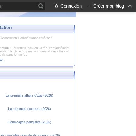
Connexion
+
Créer mon blog
tation
: Association d'amitié franco-coréenne
iption
: Soutenir la paix en Corée, conformément
piration légitime du peuple coréen et dans l’intérêt
 paix dans le monde
act
La première affaire d'État (2026)
Les femmes docteurs (2026)
Handicapés pongistes (2026)
Les nouvelles cités de Pyongyang (2026)