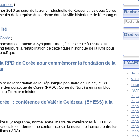
réennes
)
vrier 2010 au sujet de la zone industrielle de Kaesong, les deux Corée
Reche
iscuter de la reprise du tourisme dans la ville historique de Kaesong et
lité
D'où v
 Corée
)
opposant de gauche à Syngman Rhee, était exécuté à l'issue d'un
 toujours la réhabilitation de cette figure historique de la lutte pour
pacifique...
 la RPD de Corée pour commémorer la fondation de la
L'AAFC
ne
Histo
Statu
aire de la fondation de la République populaire de Chine, le 1er
Insta
ire démocratique de Corée (RPDC, Corée du Nord) a émis un bloc
L'AAF
e du Premier ministre...
Rappo
Corée" : conférence de Valérie Gelézeau (EHESS) à la
Rappo
Rappo
Rappo
Rappo
Rappo
elézeau, géographe, normalienne, maître de conférences à l’ EHESS
Rappo
 sociales) a donné une conférence sur la notion de frontière entre les
tions (MDA)...
Rappo
Rappo