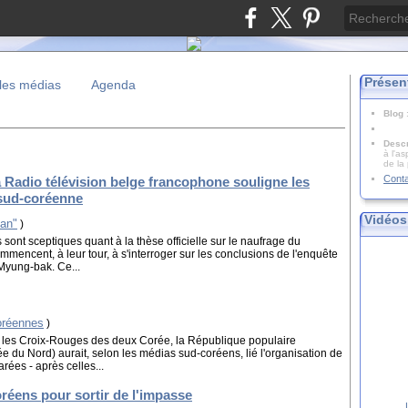
Présen
les médias
Agenda
Blog
Descr
à l'as
de la
Cont
 Radio télévision belge francophone souligne les
e sud-coréenne
Vidéos
an"
)
nt sceptiques quant à la thèse officielle sur le naufrage du
encent, à leur tour, à s'interroger sur les conclusions de l'enquête
Myung-bak. Ce...
coréennes
)
e les Croix-Rouges des deux Corée, la République populaire
du Nord) aurait, selon les médias sud-coréens, lié l'organisation de
rées - après celles...
réens pour sortir de l'impasse