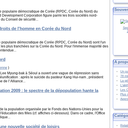
Souven
ue populaire démocratique de Corée (RPDC, Corée du Nord) du
d Development Corporation figure parmi les trois sociétés nord-
u Conseil de sécurité...
Sep
droits de l'homme en Corée du Nord
e populaire démocratique de Corée (RPDC, Corée du Nord) sont l'un
s les plus tranchées sur la Corée du Nord. Pour l'immense majorité des
entendue...
ord
A prop
éenne
)
Un pa
r Lee Myung-bak à Séoul a ouvert une vague de répression sans
78 mi
réunification : après le suicide du pasteur Kang Hui-nam , président
La gé
de l' Alliance...
L'alp
tion 2009 : le spectre de la dépopulation hante la
Les 
Plus 
Appre
e de la population organisée par le Fonds des Nations-Unies pour la
éducation des filles (cf. affiches ci-dessous). Dans ce cadre, l'Office
Catégo
ique...
Relat
ne nouvelle société de loisirs