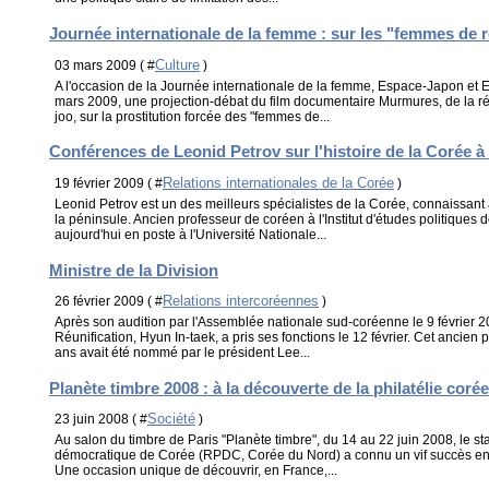
Journée internationale de la femme : sur les "femmes de 
Culture
03 mars 2009 ( #
)
A l'occasion de la Journée internationale de la femme, Espace-Japon et 
mars 2009, une projection-débat du film documentaire Murmures, de la r
joo, sur la prostitution forcée des "femmes de...
Conférences de Leonid Petrov sur l'histoire de la Corée 
Relations internationales de la Corée
19 février 2009 ( #
)
Leonid Petrov est un des meilleurs spécialistes de la Corée, connaissant
la péninsule. Ancien professeur de coréen à l'Institut d'études politiques 
aujourd'hui en poste à l'Université Nationale...
Ministre de la Division
Relations intercoréennes
26 février 2009 ( #
)
Après son audition par l'Assemblée nationale sud-coréenne le 9 février 2
Réunification, Hyun In-taek, a pris ses fonctions le 12 février. Cet ancien
ans avait été nommé par le président Lee...
Planète timbre 2008 : à la découverte de la philatélie coré
Société
23 juin 2008 ( #
)
Au salon du timbre de Paris "Planète timbre", du 14 au 22 juin 2008, le s
démocratique de Corée (RPDC, Corée du Nord) a connu un vif succès en a
Une occasion unique de découvrir, en France,...