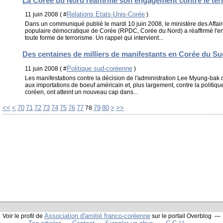
La Corée du Nord réaffirme son engagement contre le ter
Relations Etats-Unis-Corée
11 juin 2008 ( #
)
Dans un communiqué publié le mardi 10 juin 2008, le ministère des Affai
populaire démocratique de Corée (RPDC, Corée du Nord) a réaffirmé l
toute forme de terrorisme. Un rappel qui intervient...
Des centaines de milliers de manifestants en Corée du Su
Politique sud-coréenne
11 juin 2008 ( #
)
Les manifestations contre la décision de l'administration Lee Myung-bak
aux importations de boeuf américain et, plus largement, contre la politiq
coréen, ont atteint un nouveau cap dans...
10
20
30
40
50
60
90
<<
<
70
71
72
73
74
75
76
77
79
80
>
>>
78
Association d'amitié franco-coréenne
Voir le profil de
sur le portail Overblog