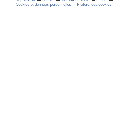
Top articles
Contact
Signaler un abus
C.G.U.
Cookies et données personnelles
Préférences cookies