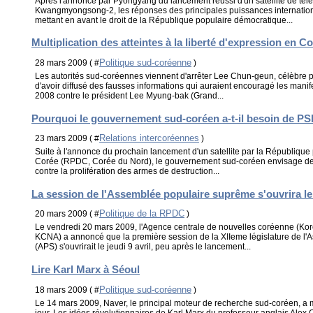
Après l'annonce par Pyongyang du lancement réussi d'un satellite de té
Kwangmyongsong-2, les réponses des principales puissances international
mettant en avant le droit de la République populaire démocratique...
Multiplication des atteintes à la liberté d'expression en 
Politique sud-coréenne
28 mars 2009 ( #
)
Les autorités sud-coréennes viennent d'arrêter Lee Chun-geun, célèbre p
d'avoir diffusé des fausses informations qui auraient encouragé les manife
2008 contre le président Lee Myung-bak (Grand...
Pourquoi le gouvernement sud-coréen a-t-il besoin de PSI
Relations intercoréennes
23 mars 2009 ( #
)
Suite à l'annonce du prochain lancement d'un satellite par la Républiqu
Corée (RPDC, Corée du Nord), le gouvernement sud-coréen envisage de part
contre la prolifération des armes de destruction...
La session de l'Assemblée populaire suprême s'ouvrira le 
Politique de la RPDC
20 mars 2009 ( #
)
Le vendredi 20 mars 2009, l'Agence centrale de nouvelles coréenne (Ko
KCNA) a annoncé que la première session de la XIIeme législature de l
(APS) s'ouvrirait le jeudi 9 avril, peu après le lancement...
Lire Karl Marx à Séoul
Politique sud-coréenne
18 mars 2009 ( #
)
Le 14 mars 2009, Naver, le principal moteur de recherche sud-coréen, a mi
jour, Les idées révolutionnaires de Karl Marx du professeur anglais Alex