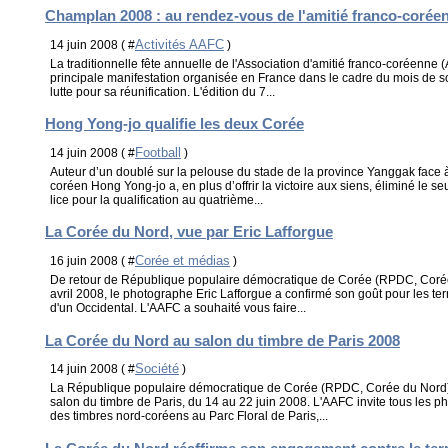
Champlan 2008 : au rendez-vous de l'amitié franco-corée
Activités AAFC
14 juin 2008 ( #
)
La traditionnelle fête annuelle de l'Association d'amitié franco-coréenne
principale manifestation organisée en France dans le cadre du mois de so
lutte pour sa réunification. L'édition du 7...
Hong Yong-jo qualifie les deux Corée
Football
14 juin 2008 ( #
)
Auteur d’un doublé sur la pelouse du stade de la province Yanggak face à 
coréen Hong Yong-jo a, en plus d’offrir la victoire aux siens, éliminé le s
lice pour la qualification au quatrième...
La Corée du Nord, vue par Eric Lafforgue
Corée et médias
16 juin 2008 ( #
)
De retour de République populaire démocratique de Corée (RPDC, Corée 
avril 2008, le photographe Eric Lafforgue a confirmé son goût pour les terr
d'un Occidental. L'AAFC a souhaité vous faire...
La Corée du Nord au salon du timbre de Paris 2008
Société
14 juin 2008 ( #
)
La République populaire démocratique de Corée (RPDC, Corée du Nord) 
salon du timbre de Paris, du 14 au 22 juin 2008. L'AAFC invite tous les phil
des timbres nord-coréens au Parc Floral de Paris,...