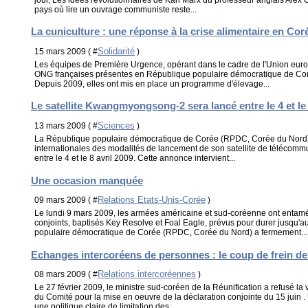
pays où lire un ouvrage communiste reste...
La cuniculture : une réponse à la crise alimentaire en Co
Solidarité
15 mars 2009 ( #
)
Les équipes de Première Urgence, opérant dans le cadre de l'Union eur
ONG françaises présentes en République populaire démocratique de Co
Depuis 2009, elles ont mis en place un programme d'élevage...
Le satellite Kwangmyongsong-2 sera lancé entre le 4 et le 
Sciences
13 mars 2009 ( #
)
La République populaire démocratique de Corée (RPDC, Corée du Nord) 
internationales des modalités de lancement de son satellite de téléco
entre le 4 et le 8 avril 2009. Cette annonce intervient...
Une occasion manquée
Relations Etats-Unis-Corée
09 mars 2009 ( #
)
Le lundi 9 mars 2009, les armées américaine et sud-coréenne ont entamé
conjoints, baptisés Key Resolve et Foal Eagle, prévus pour durer jusqu'
populaire démocratique de Corée (RPDC, Corée du Nord) a fermement...
Echanges intercoréens de personnes : le coup de frein 
Relations intercoréennes
08 mars 2009 ( #
)
Le 27 février 2009, le ministre sud-coréen de la Réunification a refusé la 
du Comité pour la mise en oeuvre de la déclaration conjointe du 15 juin . 
une politique claire de limitation des...