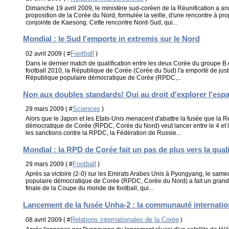
Dimanche 19 avril 2009, le ministère sud-coréen de la Réunification a ann
proposition de la Corée du Nord, formulée la veille, d'une rencontre à pro
conjointe de Kaesong. Cette rencontre Nord-Sud, qui...
Mondial : le Sud l'emporte in extremis sur le Nord
Football
02 avril 2009 ( #
)
Dans le dernier match de qualification entre les deux Corée du groupe 
football 2010, la République de Corée (Corée du Sud) l'a emporté de juste
République populaire démocratique de Corée (RPDC,...
Non aux doubles standards! Oui au droit d'explorer l'esp
Sciences
29 mars 2009 ( #
)
Alors que le Japon et les Etats-Unis menacent d'abattre la fusée que la 
démocratique de Corée (RPDC, Corée du Nord) veut lancer entre le 4 et le 
les sanctions contre la RPDC, la Fédération de Russie...
Mondial : la RPD de Corée fait un pas de plus vers la quali
Football
29 mars 2009 ( #
)
Après sa victoire (2-0) sur les Emirats Arabes Unis à Pyongyang, le sam
populaire démocratique de Corée (RPDC, Corée du Nord) a fait un grand 
finale de la Coupe du monde de football, qui...
Lancement de la fusée Unha-2 : la communauté internatio
Relations internationales de la Corée
08 avril 2009 ( #
)