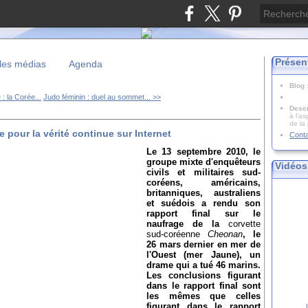
Présen
les médias
Agenda
Blog
: la Corée...
Judo féminin : duel au sommet... >>
Descr
à l'as
de la
e pour la vérité continue sur Internet
Cont
Le 13 septembre 2010, le
groupe mixte d'enquêteurs
Vidéos
civils et militaires sud-
coréens, américains,
britanniques, australiens
et suédois a rendu son
rapport final sur le
naufrage de la
corvette
sud-coréenne
Cheonan
, le
26 mars dernier en mer de
l'Ouest (mer Jaune), un
drame qui a tué 46 marins.
Les conclusions figurant
dans le rapport final sont
les mêmes que celles
figurant dans le rapport