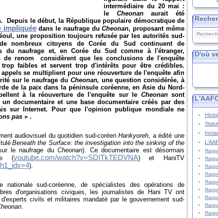
intermédiaire du 20 mai :
le
Cheonan
aurait été
Reche
n. Depuis le début, la République populaire démocratique de
e impliquée
dans le naufrage du
Cheonan
, proposant même
oul, une proposition toujours refusée par les autorités sud-
 de nombreux citoyens de Corée du Sud continuent de
uses du naufrage et, en Corée du Sud comme à l'étranger,
D'où v
es de renom
considèrent que les conclusions de l'enquête
trop faibles et servent trop d'intérêts pour être crédibles.
appels se multiplient pour une réouverture de l'enquête afin
rité sur le naufrage du
Cheonan,
une question considérée, à
garde de la paix dans la péninsule coréenne, en Asie du Nord-
ellent à la réouverture de l'enquête sur le
Cheonan
sont
L'AAFC
 un documentaire et une base documentaire créés par des
is
sur Internet
. Pour que l'opinion publique mondiale ne
Histo
ons pas
»
.
Statu
Insta
ment audiovisuel du quotidien sud-coréen
Hankyoreh
, a édité une
L'AAF
tulé
Beneath the Surface: the investigation into the sinking of the
 sur le naufrage du
Cheonan
). Ce documentaire est désormais
Rappo
youtube.com/watch?v=SDITkTEDVNA
be (
) et HaniTV
Rappo
th1_idx=4
).
Rappo
Rappo
Rappo
e nationale sud-coréenne, de spécialistes des opérations de
Rappo
res d'organisations civiques, les journalistes de Hani TV ont
Rappo
 d'experts civils et militaires mandaté par le gouvernement sud-
Rappo
Cheonan
.
Rappo