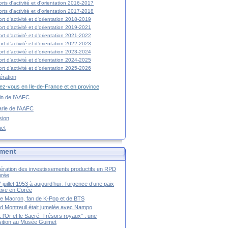
rts d'activité et d'orientation 2016-2017
rts d'activité et d'orientation 2017-2018
rt d'activité et d'orientation 2018-2019
rt d'activité et d'orientation 2019-2021
rt d'activité et d'orientation 2021-2022
rt d'activité et d'orientation 2022-2023
rt d'activité et d'orientation 2023-2024
rt d'activité et d'orientation 2024-2025
rt d'activité et d'orientation 2025-2026
ration
z-vous en Ile-de-France et en province
tin de l'AAFC
rle de l'AAFC
sion
act
ment
ération des investissements productifs en RPD
orée
 juillet 1953 à aujourd’hui : l’urgence d’une paix
itive en Corée
tte Macron, fan de K-Pop et de BTS
 Montreuil était jumelée avec Nampo
a : l'Or et le Sacré. Trésors royaux" : une
ition au Musée Guimet