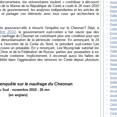
 documentaire, les universitaires veulent «
contribuer à découvrir
Activ
n
de la Marine de la République de Corée a coulé le 26 mars 2010
Relat
ts du gouvernement, les analyses indépendantes et les articles de
Relat
, et partager ces éléments avec tous ceux qui recherchent la
Polit
Socié
Relat
s poussera-t-elle à réouvrir l'enquête sur le
Cheonan
? Déjà, à
Cultu
bre 2010
, le gouvernement sud-coréen a fait savoir que des
Econ
le naufrage du
Cheonan
ne constituent plus une condition pour une
Corée
a dénucléarisation de la péninsule coréenne. En annonçant, le 24
Footb
à l'encontre de la Corée du Nord, le président sud-coréen Lee
Histo
excuses un préalable. En y renonçant, Lee Myung-bak satisfait les
Polit
hine et de la Fédération de Russie, parties aux pourparlers à six
Sport
nsule coréenne. Implicitement, il reconnait aussi les failles de
abilité dans l'aggravation des tensions en Corée depuis plusieurs
Relat
Relat
Relat
Envi
Scie
Solida
l'enquête sur le naufrage du
Cheonan
Ciné
u Sud - novembre 2010 - 26 mn
Voya
(en anglais)
Socia
Guer
Camp
Nauf
Corée