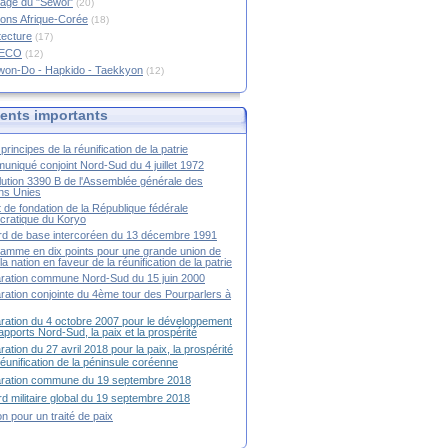
age du "Sewol"
(20)
ions Afrique-Corée
(18)
tecture
(17)
RECO
(12)
won-Do - Hapkido - Taekkyon
(12)
nts importants
principes de la réunification de la patrie
niqué conjoint Nord-Sud du 4 juillet 1972
ution 3390 B de l'Assemblée générale des
ns Unies
t de fondation de la République fédérale
ratique du Koryo
d de base intercoréen du 13 décembre 1991
amme en dix points pour une grande union de
la nation en faveur de la réunification de la patrie
ration commune Nord-Sud du 15 juin 2000
ration conjointe du 4ème tour des Pourparlers à
ration du 4 octobre 2007 pour le développement
apports Nord-Sud, la paix et la prospérité
ration du 27 avril 2018 pour la paix, la prospérité
 réunification de la péninsule coréenne
aration commune du 19 septembre 2018
d militaire global du 19 septembre 2018
ion pour un traité de paix