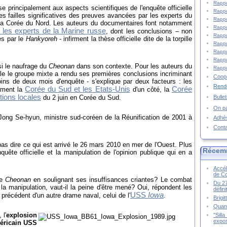
Rappo
 principalement aux aspects scientifiques de l'enquête officielle
Rappo
es failles significatives des preuves avancées par les experts du
Rappo
 la Corée du Nord. Les auteurs du documentaires font notamment
Rappo
les experts de la Marine russe
, dont les conclusions – non
Rappo
es par le
Hankyoreh
- infirment la thèse officielle dite de la torpille
Rappo
Rappo
Rappo
si le naufrage du
Cheonan
dans son contexte. Pour les auteurs du
Rappo
lle le groupe mixte a rendu ses premières conclusions incriminant
Coopé
ns de deux mois d'enquête - s'explique par deux facteurs : les
Rende
Corée du Sud et les Etats-Unis
Corée
orment la
d'un côté, la
tions locales
Bulle
du 2 juin en Corée du Sud.
On pa
ong Se-hyun, ministre sud-coréen de la Réunification de 2001 à
Adhé
Cont
s dire ce qui est arrivé le 26 mars 2010 en mer de l'Ouest. Plus
Récem
nquête officielle et la manipulation de l'opinion publique qui en a
Accél
de C
le
Cheonan
en soulignant ses insuffisances criantes? Le combat
Du 27
la manipulation, vaut-il la peine d'être mené? Oui, répondent les
défin
USS
Iowa
précédent d'un autre drame naval, celui de l'
.
Brigi
Quand
,
l'
explosion
"Sill
expos
méricain USS