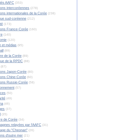
ités AAFC
(353)
ions intercoréennes
(278)
ions internationales de la Corée
(238)
ique sud-coréenne
(212)
té
(173)
ions France-Corée
(160)
re
(140)
omie
(120)
 et médias
(95)
all
(89)
ire de la Corée
(89)
ique de la RPDC
(88)
(87)
ions Japon-Corée
(80)
ions Chine-Corée
(60)
ions Russie-Corée
(58)
ronnement
(57)
nces
(50)
rité
(49)
ma
(46)
ges
(37)
l
(35)
re de Corée
(34)
agnes relayées par l'AAFC
(31)
rage du "Cheonan"
(26)
ns d'outre mer
(21)