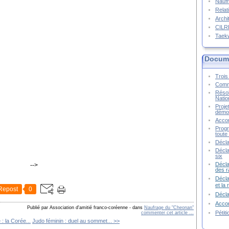
Naufr
Relat
Archi
CIL
Taek
Docume
Trois 
Commu
Résol
Natio
Proje
démoc
Accor
Progr
toute 
Décla
Décla
six
Décla
-->
des r
Décla
et la
Repost
0
Décl
Accor
Publié par Association d'amitié franco-coréenne
-
dans
Naufrage du "Cheonan"
Pétit
commenter cet article
…
: la Corée...
Judo féminin : duel au sommet... >>