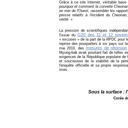
Grâce à ce site Internet, véritable base
pourquoi et comment la corvette
Cheona
en mer de l'Ouest, rassembler les rappor
presse relatifs à l'incident du
Cheonan
vérité.
»
La pression de scientifiques indépendant
G20 des 11 et 12 novem
l'issue du
«
excuses
» de la part de la RPDC pour 
reprise des pourparlers à six pays sur l
mesures de rétorsion
mai 2010, des
Myung-bak avait pourtant fait de telles 
exigences de la République populaire de C
et soucieuses de la stabilité de la péni
l'enquête officielle et sa propre respons
mois.
Sous la surface : 
Corée d