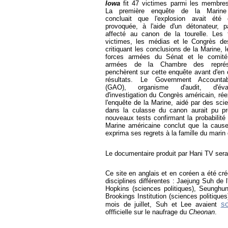
Iowa
fit 47 victimes parmi les membres
La première enquête de la Marine 
concluait que l'explosion avait été 
provoquée, à l'aide d'un détonateur, 
affecté au canon de la tourelle. Les 
victimes, les médias et le Congrès de
critiquant les conclusions de la Marine, 
forces armées du Sénat et le comité
armées de la Chambre des représ
penchèrent sur cette enquête avant d'en 
résultats. Le Government Accountabi
(GAO), organisme d'audit, d'éva
d'investigation du Congrès américain, r
l'enquête de la Marine, aidé par des sci
dans la culasse du canon aurait pu pr
nouveaux tests confirmant la probabilité 
Marine américaine conclut que la cause
exprima ses regrets à la famille du marin 
Le documentaire produit par Hani TV sera
Ce site en anglais et en coréen a été cré
disciplines différentes : Jaejung Suh de 
Hopkins (sciences politiques), Seunghun
Brookings Institution (sciences politique
so
mois de juillet, Suh et Lee avaient
offficielle sur le naufrage du
Cheonan
.