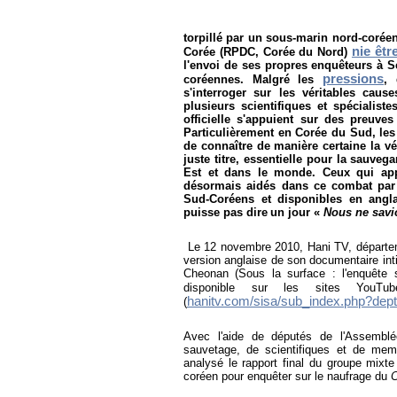
torpillé par un sous-marin nord-corée
nie êtr
Corée (RPDC, Corée du Nord)
l'envoi de ses propres enquêteurs à Sé
pressions
coréennes. Malgré les
,
s'interroger sur les véritables ca
plusieurs scientifiques et spécialist
officielle s'appuient sur des preuves 
Particulièrement en Corée du Sud, les 
de connaître de manière certaine la vé
juste titre, essentielle pour la sauve
Est et dans le monde. Ceux qui app
désormais aidés dans ce combat par
Sud-Coréens et disponibles en angla
puisse pas
dire
un jour «
Nous ne savi
Le 12 novembre 2010, Hani TV, départe
version anglaise de son documentaire inti
Cheonan (
Sous la surface : l'enquête
disponible sur les sites YouTu
hanitv.com/sisa/sub_index.php?dep
(
Avec l'aide de députés de l'Assemblé
sauvetage, de scientifiques et de memb
analysé le rapport final du groupe mixte
coréen pour enquêter sur le naufrage du