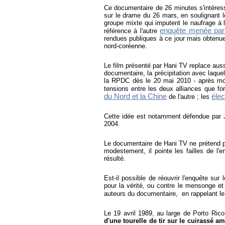
Ce documentaire de 26 minutes s'intéresse
sur le drame du 26 mars, en soulignant l
groupe mixte qui imputent le naufrage à
enquête menée par 
référence à l'autre
rendues publiques à ce jour mais obtenu
nord-coréenne.
Le film présenté par Hani TV replace aus
documentaire, la précipitation avec laque
la RPDC dès le 20 mai 2010 - après moi
tensions entre les deux alliances que f
du Nord et la Chine
élec
de l'autre ; les
Cette idée est notamment défendue par J
2004.
Le documentaire de Hani TV ne prétend pa
modestement, il pointe les failles de l'e
résulté.
Est-il possible de réouvrir l'enquête sur 
pour la vérité, ou contre le mensonge et 
auteurs du documentaire, en rappelant le 
Le 19 avril 1989,
au large de Porto Rico
d'une tourelle de tir sur le cuirassé a