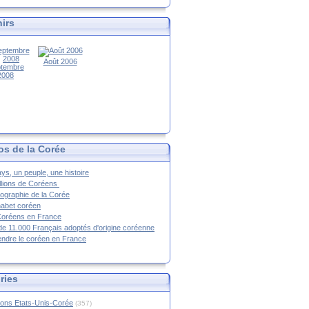
irs
Août 2006
tembre
2008
os de la Corée
ys, un peuple, une histoire
llions de Coréens
ographie de la Corée
habet coréen
Coréens en France
de 11.000 Français adoptés d'origine coréenne
ndre le coréen en France
ries
ions Etats-Unis-Corée
(357)