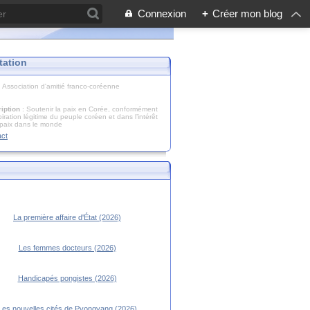
Connexion
+
Créer mon blog
tation
: Association d'amitié franco-coréenne
iption
: Soutenir la paix en Corée, conformément
piration légitime du peuple coréen et dans l’intérêt
 paix dans le monde
act
La première affaire d'État (2026)
Les femmes docteurs (2026)
Handicapés pongistes (2026)
Les nouvelles cités de Pyongyang (2026)