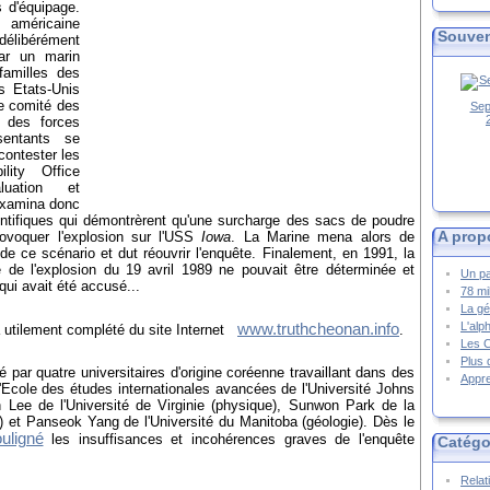
 d'équipage.
américaine
Souven
délibérément
par un marin
familles des
s Etats-Unis
le comité des
Sep
 des forces
entants se
contester les
lity Office
luation et
éexamina donc
entifiques qui démontrèrent qu'une surcharge des sacs de poudre
A prop
ovoquer l'explosion sur l'USS
Iowa
. La Marine mena alors de
de ce scénario et dut réouvrir l'enquête. Finalement, en 1991, la
 de l'explosion du 19 avril 1989 ne pouvait être déterminée et
Un pa
qui avait été accusé...
78 mi
La gé
L'alp
www.truthcheonan.info
 utilement complété du site Internet
.
Les 
Plus 
é par quatre universitaires d'origine coréenne travaillant dans des
Appre
l'Ecole des études internationales avancées de l'Université Johns
 Lee de l'Université de Virginie (physique), Sunwon Park de la
s) et Panseok Yang de l'Université du Manitoba (géologie). Dès le
uligné
les insuffisances et incohérences graves de l'enquête
Catégo
Relat