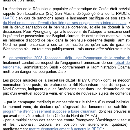
mois de trois mois.
La réaction de la République populaire démocratique de Corée était prévis
rappelé Son Excellence (SE) Son Musin, délégué général de la RPDC 
l'AAFC
: en cas de sanctions après le lancement pacifique de son satell
du Nord ne se considèrerait plus liée par ses engagements internationaux
, 
sur la dénucléarisation de la péninsule coréenne, et elle se doterait à n
dissuasion. Pour Pyongyang, qui a le souvenir de l'attaque américaine cont
la prétendue possession par Bagdad d'armes de destruction massive, la séc
en l'absence d'accord de paix dans la péninsule coréenne depuis l'armisti
Nord ne peut renconcer à ses armes nucléaires qu'en cas de garantie
Washington n'a - en tout cas publiquement - mis aucun offre sérieuse sur la
Si,
en septembre 2008, l'annonce - déjà - par Pyongyang de la reprise de
finalement conduit au respect de l'engagement américain de son
retrait d
terrorisme
, l'administration Bush - contrairement à l'administration Obama
mettre en danger les pourparlers à six.
Les propos musclés de la secrétaire d'Etat Hillary Clinton - dont les néocons
nomination à ce poste, de préférence à Bill Richardson - qui dit ne pas v
Nord-Coréens, indiquent que les Américains sont dans une démarche de ma
prix d'un éventuel accord à venir, en créant de nouveaux sujets de conten
- par la campagne médiatique orchestrée sur le thème d'un essai balistique
le moment venu, de déclarer qu'il s'agissait d'un lancement de satellite..
programme d'enrichissement supposé à base d'uranium
, dont les preuves 
qui avait motivé le retrait de la Corée du Nord de l'AIEA) ;
- par la multiplication des sanctions contre Pyongyang (Washington visait 
et les Japonais, toujours en position de surenchère, quatorze)
manifestement
mettre économiquement à genoux la RPDC
;