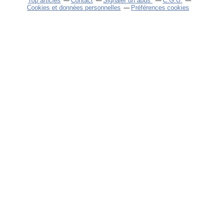
Top articles
Contact
Signaler un abus
C.G.U.
Cookies et données personnelles
Préférences cookies