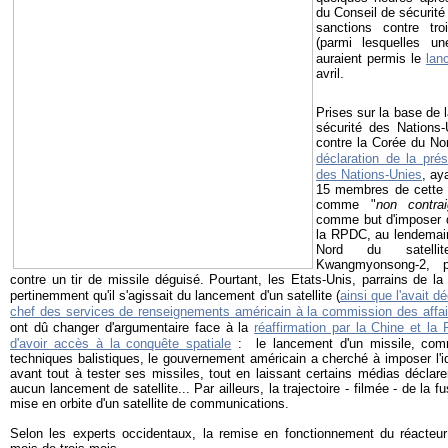
du Conseil de sécurité
sanctions contre tro
(parmi lesquelles un
auraient permis le
lan
avril.
Prises sur la base de 
sécurité des Nations-
contre la Corée du Nor
déclaration de la pré
des Nations-Unies
, ay
15 membres de cette i
comme "
non contrai
comme but d'imposer d
la RPDC, au lendemain
Nord du satellit
Kwangmyonsong-2, p
contre un tir de missile déguisé. Pourtant, les Etats-Unis, parrains de la
pertinemment qu'il s'agissait du lancement d'un satellite (
ainsi que l'avait d
chef des services de renseignements américain à la commission des affai
ont dû changer d'argumentaire face à la
réaffirmation par la Chine et la 
d'avoir accès à la conquête spatiale
: le lancement d'un missile, comme
techniques balistiques, le gouvernement américain a cherché à imposer l'i
avant tout à tester ses missiles, tout en laissant certains médias déclarer 
aucun lancement de satellite... Par ailleurs, la trajectoire - filmée - de la f
mise en orbite d'un satellite de communications.
Selon les experts occidentaux, la remise en fonctionnement du réacteu