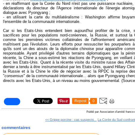
- en réaffirmant que la Corée du Nord n'est pas une puissance nucléaire, 
déclarations du directeur de l'Agence internationale de l'énergie atomiq
dialogue avec Pyongyang ;
- en utilisant la carte du multilatéralisme : Washington affirme bruyam
l'ensemble de la communauté internationale.
Car si les Etats-Unis entendent bien aujourd'hui profiter de la crise,
sacrifices pour les populations nord-coréennes, la Russie, et surtout la 
comme les premières victimes collatérales de l'affrontement américano
maîtrisent pas l'évolution. Leurs efforts pour ressusciter les pourparlers à
qu'ils sont un des atouts de la diplomatie chinoise pour apparaître comm
responsable. Ayant privilégié d'autres terrains diplomatiques que la pén
récente, la Chine a sous-estimé les réactions de Pyongyang, en veillant 
avec les Etats-Unis. Quant à la récente visite du ministre russe des Affa
dernier a tendu à être instrumentalisé par les Etats-Unis, quand Hillary Clin
la Russie et à la Chine le rôle de négocier avec la RPDC la reprise de
"
consensus
" de la communauté internationale... alors que Pyongyang cher
directs avec les Etats-Unis, à un niveau au moins gouvernemental. (Sourc
Repost
0
Publié par Association d'amitié franco
<< Grippe porcine : cas suspects...
La Corée du Sud confront
commentaires