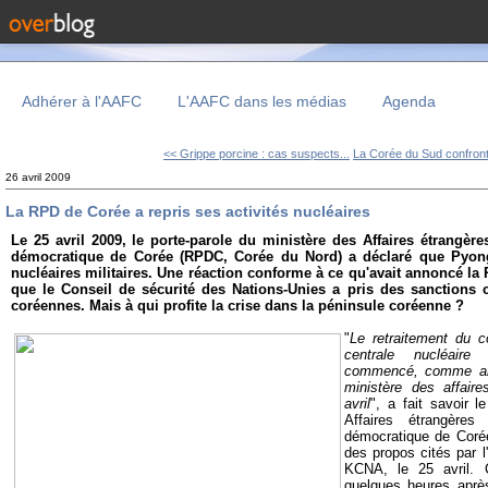
Adhérer à l'AAFC
L'AAFC dans les médias
Agenda
<< Grippe porcine : cas suspects...
La Corée du Sud confront
26 avril 2009
La RPD de Corée a repris ses activités nucléaires
Le 25 avril 2009, le porte-parole du ministère des Affaires étrangèr
démocratique de Corée (RPDC, Corée du Nord) a déclaré que Pyongy
nucléaires militaires. Une réaction conforme à ce qu'avait annoncé l
que le Conseil de sécurité des Nations-Unies a pris des sanctions c
coréennes. Mais à qui profite la crise dans la péninsule coréenne ?
"
Le retraitement du c
centrale nucléaire
commencé, comme ann
ministère des affai
avril
", a fait savoir l
Affaires étrangères
démocratique de Coré
des propos cités par l
KCNA, le 25 avril. 
quelques heures aprè