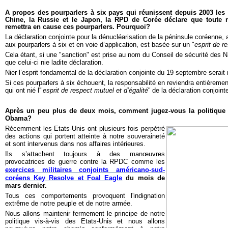
A propos des
pourparlers à six pays
qui réunissent depuis 2003 les 
Chine, la Russie et le Japon, l
a RPD de Corée déclare que toute no
remettra en cause ces pourparlers. Pourquoi?
L
a déclaration conjointe pour la dénucléarisation de la péninsule coréenne
aux pourparlers à six et en voie d’application, est basée sur un "
esprit de r
Cela étant, si une "sanction" est prise au nom du Conseil de sécurité des Na
que celui-ci nie ladite déclaration.
Nier l’esprit fondamental de la déclaration conjointe du 19 septembre serait n
Si ces pourparlers à six échouent, la responsabilité en reviendra entièreme
qui ont nié l'
"
esprit de respect mutuel et d’égalité
"
de la déclaration conjoin
Après un peu plus de deux mois, comment jugez-vous la politique 
Obama?
Récemment les Etats-Unis ont plusieurs fois perpétré
des actions qui portent atteinte à notre souveraineté
et sont intervenus dans nos affaires intérieures.
Ils s’attachent toujours à des manœuvres
provocatrices de guerre contre la RPDC comme les
exercices militaires conjoints américano-sud-
coréens Key Resolve et Foal Eagle
du mois de
mars dernier.
Tous ces comportements provoquent l'indignation
extrême de notre peuple et de notre armée.
Nous allons maintenir fermement le principe de notre
politique vis-à-vis des Etats-Unis et nous allons