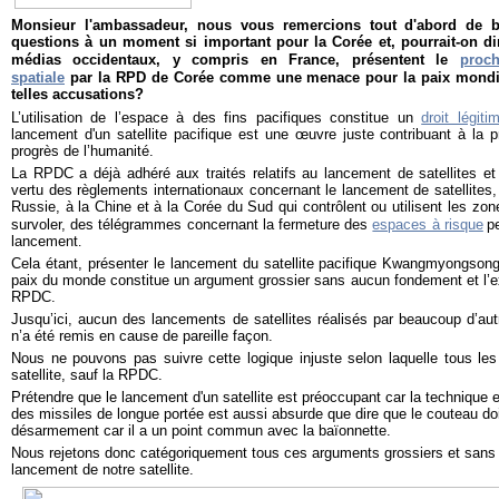
Monsieur l'ambassadeur, nous vous remercions tout d'abord de b
questions à un moment si important pour la Corée et, pourrait-on di
médias occidentaux, y compris en France, présentent le
proc
spatiale
par la RPD de Corée comme une menace pour la paix mondi
telles accusations?
L
’utilisation de l’espace à des fins pacifiques constitue un
droit légit
lancement d'un satellite pacifique est une œuvre juste contribuant à la p
progrès de l’humanité.
La RPDC a déjà adhéré aux traités relatifs au lancement de satellites et
vertu des règlements internationaux concernant le lancement de satellites,
Russie, à la Chine et à la Corée du Sud qui contrôlent ou utilisent les zone
survoler, des télégrammes concernant la fermeture des
espaces à risque
p
lancement
.
Cela étant, présenter le lancement du satellite pacifique Kwangmyongs
paix du monde constitue un argument grossier sans aucun fondement et l’exp
RPDC.
Jusqu’ici, aucun des lancements de satellites réalisés par beaucoup d’au
n’a été remis en cause de pareille façon.
Nous ne pouvons pas suivre cette logique injuste selon laquelle tous les
satellite, sauf la RPDC.
Prétendre que le lancement d'un satellite est préoccupant car la technique e
des missiles de longue portée est aussi absurde que dire que le couteau doi
désarmement car il a un point commun avec la baïonnette.
Nous rejetons donc catégoriquement tous ces arguments grossiers et sans
lancement de notre satellite.