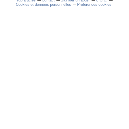
Top articles
Contact
Signaler un abus
C.G.U.
Cookies et données personnelles
Préférences cookies