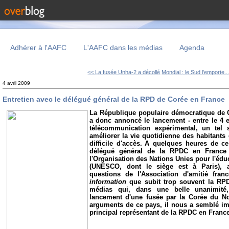
Adhérer à l'AAFC
L'AAFC dans les médias
Agenda
<< La fusée Unha-2 a décollé
Mondial : le Sud l'emporte..
4 avril 2009
Entretien avec le délégué général de la RPD de Corée en France
La République populaire démocratique de 
a donc annoncé le lancement - entre le 4 et 
télécommunication expérimental, un tel s
améliorer la vie quotidienne des habitant
difficile d'accès.
A quelques heures de ce
délégué général de la RPDC en France
l'Organisation des Nations Unies pour l'éduca
(UNESCO, dont le siège est à Paris), 
questions de l'Association d'amitié fran
information
que subit trop souvent la RP
médias qui, dans une belle unanimité
lancement d'une fusée par la Corée du No
arguments de ce pays, il nous a semblé impo
principal représentant de la RPDC en France