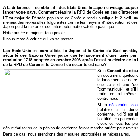
A la différence – semble-t-il - des Etats-Unis, le Japon envisage toujour
lancer votre pays. Comment réagira la RPD de Corée en cas d'intercep
L’Etat-major de l’Armée populaire de Corée a rendu publique le 2 avril un
mènera des représailles fulgurantes contre les moyens d'interception et des 
Japon perd la raison et ose intercepter notre satellite pacifique.
Notre armée a toujours tenu parole.
Il nous reste à voir ce qui va se passer.
Les Etats-Unis et leurs alliés, le Japon et la Corée du Sud en tête,
sécurité des Nations Unies parce que le lancement d'une fusée par 
résolution 1718 adoptée en octobre 2006 après l'essai nucléaire de la
de la RPD de Corée si le Conseil de sécurité est saisi?
Si le
Conseil de sécu
un document quelconq
le lancement de notre 
que ce soit une "déc
"communiqué", et s’il 
traite, ce fait même 
contre nous.
Si la
déclaration co
[relative à la dénu
coréenne, NdlR] est n
hostilité, les
pourparler
d’être et tous les pro
dénucléarisation de la péninsule coréenne feront marche arrière pour revenir
Dans ce cas, nous prendrons des mesures appropriées et nécessaires.