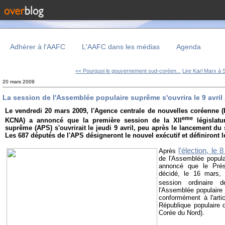
Adhérer à l'AAFC
L'AAFC dans les médias
Agenda
<< Pourquoi le gouvernement sud-coréen...
Lire Karl Marx à 
20 mars 2009
La session de l'Assemblée populaire suprême s'ouvrira le 9 avril
Le vendredi 20 mars 2009, l'Agence centrale de nouvelles coréenne 
eme
KCNA) a annoncé que la première session de la XII
législatu
suprême (APS) s'ouvrirait le jeudi 9 avril, peu après le lancement d
Les 687 députés de l'APS désigneront le nouvel exécutif et définiront l
l'élection, le
Après
de l'Assemblée popul
annoncé que le Prés
décidé, le 16 mars, 
session ordinaire 
l'Assemblée populaire 
conformément à l'arti
République populaire
Corée du Nord).