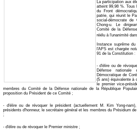
La participation aux él
atteint 99,98 %. Tous
du Front démocratiqu
patrie, qui réunit le P
social-démocrate de 
Chong-u. Le dirigea
Comité de la Défense
réélu à l'unanimité dan
Instance suprême du p
l'APS est chargée not
91 de la Constitution :
- d'élire ou de révoqu
Défense nationale 
Démocratique de Coré
(5 ans) équivalente à c
le premier vice-présid
membres du Comité de la Défense nationale de la République Populai
proposition du Président de ce Comité ;
- d'élire ou de révoquer le président (actuellement M. Kim Yong-nam), 
présidents d'honneur, le secrétaire général et les membres du Présidium d
;
- d'élire ou de révoquer le Premier ministre ;