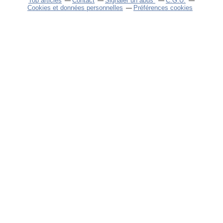
Top articles
Contact
Signaler un abus
C.G.U.
Cookies et données personnelles
Préférences cookies