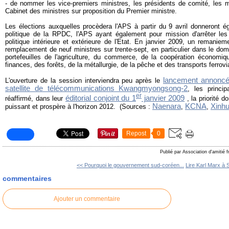
- de nommer les vice-premiers ministres, les présidents de comité, les 
Cabinet des ministres sur proposition du Premier ministre.
Les élections auxquelles procèdera l'APS à partir du 9 avril donneront é
politique de la RPDC, l'APS ayant également pour mission d'arrêter le
politique intérieure et extérieure de l'Etat. En janvier 2009, un remaniem
remplacement de neuf ministres sur trente-sept, en particulier dans le dom
portefeuilles de l'agriculture, du commerce, de la coopération économiqu
finances, des forêts, de la métallurgie, de la pêche et des transports ferrovi
lancement annoncé, 
L'ouverture de la session interviendra peu après le
satellite de télécommunications Kwangmyongsong-2
, les princi
er
éditorial conjoint du 1
janvier 2009
réaffirmé, dans leur
, la priorité d
Naenara
KCNA
Xinh
puissant et prospère à l'horizon 2012. (Sources :
,
,
Repost
0
Publié par Association d'amitié 
<< Pourquoi le gouvernement sud-coréen...
Lire Karl Marx à 
commentaires
Ajouter un commentaire