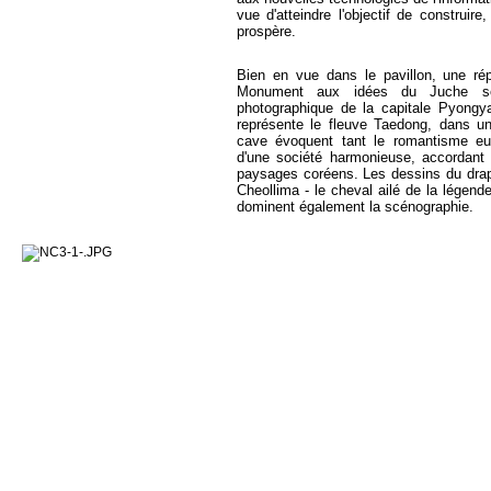
vue d'atteindre l'objectif de construir
prospère.
Bien en vue dans le pavillon, une ré
Monument aux idées du Juche se
photographique de la capitale Pyongy
représente le fleuve Taedong, dans un
cave évoquent tant le romantisme eur
d'une société harmonieuse, accordant
paysages coréens. Les dessins du drape
Cheollima - le cheval ailé de la légende
dominent également la scénographie.