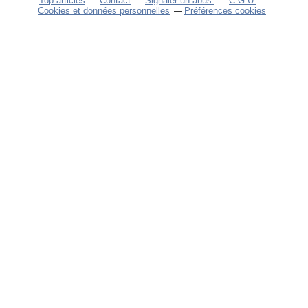
Top articles
Contact
Signaler un abus
C.G.U.
Cookies et données personnelles
Préférences cookies