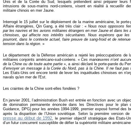
Unis et de la Corée du Sud, lesquels prétendent ainsi préparer leurs 
intrusions de sous-marins nord-coréens, visent en réalité à recueillir des
militaire chinois en mer Jaune.
Interrogé le 15 juillet sur le déploiement de la marine américaine, le porte
Affaire étrangères, Qin Gang, a été très clair : «
Nous nous opposons fer
par les navires et les avions militaires étrangers en mer Jaune et dans les
chinoises, qui affecte nos intérêts sécuritaires. Nous espérons que les 
pourront, dans le contexte actuel, faire preuve de sang-froid et de retenu
tension dans la région.
»
Le département de la Défense américain a rejeté les préoccupations de l
militaires conjoints américano-sud-coréens. «
Ces manœuvres n’ont aucune r
de la Chine ou de toute autre partie
», a ainsi déclaré le porte-parole du Pe
d’envoyer un message à la Corée du Nord, pas à la Chine. Il ne faut pas l’
Les Etats-Unis ont encore tenté de lever les inquiétudes chinoises en n'or
navals qu'en mer de l'Est.
Les craintes de la Chine sont-elles fondées ?
En janvier 2001, l’administration Bush est entrée en fonction avec un objecti
de domination permanente énoncée dans les
Directives pour le plan
Guidance, DPG) pour les années 1994-1999, premier exposé formel des bu
après la disparition de l’Union soviétique. Selon la première version 
presse au début de 1992
, le premier objectif stratégique des Etats-Un
d’un futur concurrent susceptible de défier la supériorité militaire américaine