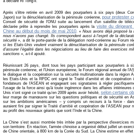
a déclaré Ri Tong-il.
Après s'être retirée en avril 2009 des pourparlers à six pays (deux Cor
pour protester 
Japon) sur la dénucléarisation de la péninsule coréenne,
Conseil de sécurité de l'ONU suite au lancement d'un satellite de tél
visite du dirigean
déclarée prête à reprendre les pourparlers après la
Chine au début du mois de mai 2010
. «
Nous avons déjà proposé la r
nous n’avons pas changé. Ils correspondent aussi à l’esprit de la déclarat
sécurité
», a dit le porte-parole de la délégation nord-coréenne au Forum r
si les Etats-Unis veulent vraiment la dénucléarisation de la péninsule coré
d’assurer l’égalité dans les négociations au lieu de faire des exercices mil
sanctions
», a-t-il ajouté.
Réunissant 26 pays, dont tous les pays participant aux pourparlers à six
péninsule coréenne, et l'Union européenne, le Forum régional annuel de l'A
le dialogue et la coopération sur la sécurité multinationale dans la région A
les Etats-Unis et la RPDC ont signé le Traité d’amitié et de coopération 
fondateurs de l'ASEAN et engageant ses signataires à régler pacifiquemen
l'usage de la force ainsi qu'à toute ingérence dans les affaires intérieures 
selon certains o
Unis n’ont signé ce traité qu’en 2009 après avoir hésité,
leur marge de manœuvre sur les questions politiques et de sécurité en As
sur les ambitions américaines – y compris un recours à la force - dan
auraient fini par signer le Traité d’amitié et coopération de l’ASEAN pour 
au profit des nouveaux géants que sont l’Inde et la Chine.
La Chine s’est aussi montrée très irritée par la perspective d'exercices m
son territoire. En réaction, l'armée chinoise a organisé début juillet un exerc
de Chine orientale, à 800 km de la Corée du Sud. La Chine estime en effe