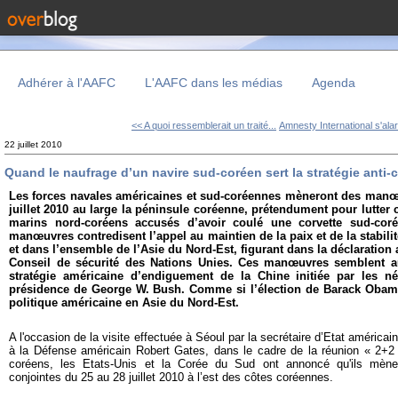
Adhérer à l'AAFC
L'AAFC dans les médias
Agenda
<< A quoi ressemblerait un traité...
Amnesty International s'ala
22 juillet 2010
Quand le naufrage d’un navire sud-coréen sert la stratégie anti-
Les forces navales américaines et sud-coréennes mèneront des manœ
juillet 2010 au large la péninsule coréenne, prétendument pour lutter 
marins nord-coréens accusés d’avoir coulé une corvette sud-cor
manœuvres contredisent l’appel au
maintien de la paix et de la stabil
et dans l’ensemble de l’Asie du Nord-Est, figurant dans la déclaration a
Conseil de sécurité des Nations Unies. Ces
manœuvres semblent aus
stratégie américaine d’endiguement de la Chine initiée par les n
présidence de George W. Bush. Comme si l’élection de Barack Obama
politique américaine en Asie du Nord-Est.
A l'occasion de la visite effectuée à Séoul par la secrétaire d’Etat américaine
à la Défense américain Robert Gates, dans le cadre de la réunion « 2+
coréens, les Etats-Unis et la Corée du Sud ont annoncé qu'ils mè
conjointes du 25 au 28 juillet 2010 à l’est des côtes coréennes.