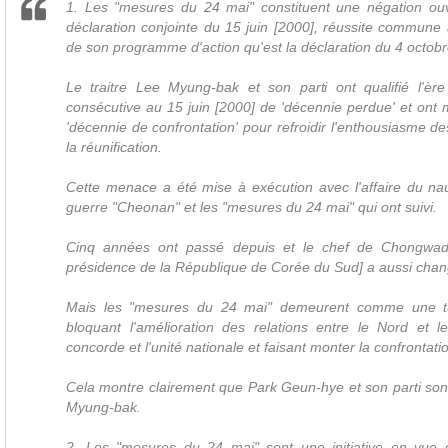
1. Les "mesures du 24 mai" constituent une négation ouve
déclaration conjointe du 15 juin [2000], réussite commune à
de son programme d'action qu'est la déclaration du 4 octobr
Le traitre Lee Myung-bak et son parti ont qualifié l'ère 
consécutive au 15 juin [2000] de 'décennie perdue' et ont
'décennie de confrontation' pour refroidir l'enthousiasme d
la réunification.
Cette menace a été mise à exécution avec l'affaire du na
guerre "Cheonan" et les "mesures du 24 mai" qui ont suivi.
Cinq années ont passé depuis et le chef de Chongwad
présidence de la République de Corée du Sud] a aussi chan
Mais les "mesures du 24 mai" demeurent comme une t
bloquant l'amélioration des relations entre le Nord et l
concorde et l'unité nationale et faisant monter la confrontatio
Cela montre clairement que Park Geun-hye et son parti sont
Myung-bak.
2. Les "mesures du 24 mai" sont une initiative en vue d