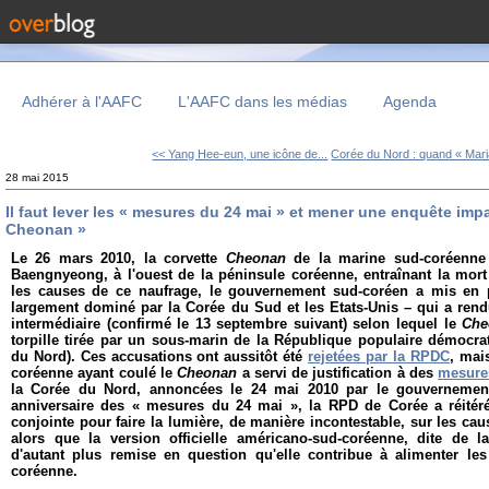
Adhérer à l'AAFC
L'AAFC dans les médias
Agenda
<< Yang Hee-eun, une icône de...
Corée du Nord : quand « Mari
28 mai 2015
Il faut lever les « mesures du 24 mai » et mener une enquête impa
Cheonan »
Le 26 mars 2010, la corvette
Cheonan
de la marine sud-coréenn
Baengnyeong, à l'ouest de la péninsule coréenne, entraînant la mort
les causes de ce naufrage, le gouvernement sud-coréen a mis en 
largement dominé par la Corée du Sud et les Etats-Unis – qui a rend
intermédiaire (confirmé le 13 septembre suivant) selon lequel le
Ch
torpille tirée par un sous-marin de la République populaire démocr
du Nord). Ces accusations ont aussitôt été
rejetées par la RPDC
, mai
coréenne ayant coulé le
Cheonan
a servi
de justification à des
mesures
la Corée du Nord, annoncées le 24 mai 2010 par le gouvernemen
anniversaire des « mesures du 24 mai », la RPD de Corée a réité
conjointe pour faire la lumière, de manière incontestable, sur les c
alors que la version officielle américano-sud-coréenne, dite de la
d'autant plus remise en question qu'elle contribue à alimenter le
coréenne.