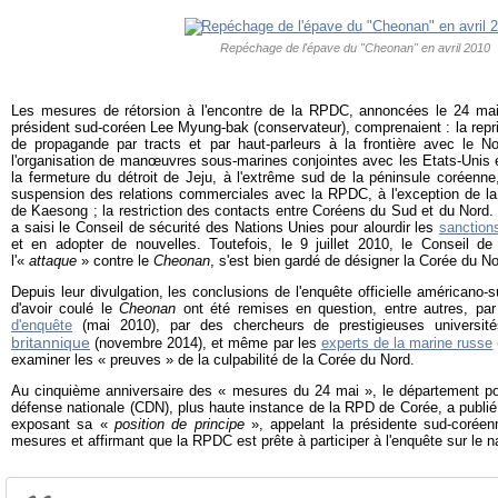
Repéchage de l'épave du "Cheonan" en avril 2010
Les mesures de rétorsion à l'encontre de la RPDC, annoncées le 24 ma
président sud-coréen Lee Myung-bak (conservateur), comprenaient : la repr
de propagande par tracts et par haut-parleurs à la frontière avec le N
l'organisation de manœuvres sous-marines conjointes avec les Etats-Unis 
la fermeture du détroit de Jeju, à l'extrême sud de la péninsule coréenne
suspension des relations commerciales avec la RPDC, à l'exception de la 
de Kaesong ; la restriction des contacts entre Coréens du Sud et du Nord. 
a saisi le Conseil de sécurité des Nations Unies pour alourdir les
sanction
et en adopter de nouvelles. Toutefois, le 9 juillet 2010, le Conseil de
l'«
attaque
» contre le
Cheonan
, s'est bien gardé de désigner la Corée du N
Depuis leur divulgation, les conclusions de l'enquête officielle américan
d'avoir coulé le
Cheonan
ont été remises en question, entre autres, pa
d'enquête
(mai 2010), par des chercheurs de prestigieuses universi
britannique
(novembre 2014
), et même par les
experts de la marine russe
examiner les « preuves » de la culpabilité de la Corée du Nord.
Au cinquième anniversaire des « mesures du 24 mai », le département po
défense nationale (CDN), plus haute instance de la RPD de Corée, a publié
exposant sa «
position de principe
», appelant la présidente sud-corée
mesures et
affirmant que la RPDC est prête à participer à l'enquête sur le 