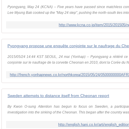
Pyongyang, May 24 (KCNA) -- Five years have passed since matchless confr
Lee Myung Bak cooked up the "May 24 step", pushing the north-south ties into 
http://www.kcna.co.jp/item/2015/201505/
Pyongyang propose une enquête conjointe sur le naufrage du Ch
2015/05/24 14:44 KST SEOUL, 24 mai (Yonhap) -- Pyongyang a réitéré ce 
conjointe sur le naufrage de la corvette Cheonan en 2010, dont la Corée du Nord
http://french.yonhapnews.co.kr/northkorea/2015/05/24/0500000000
Sweden attempts to distance itself from Cheonan report
By Kwon O-sung Attention has begun to focus on Sweden, a participant in
investigation into the sinking of the Cheonan. This began after the country was
http://english.hani.co.kr/arti/english_edit