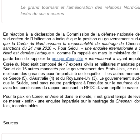
Le grand tournant et l'amélioration des relations Nord-
levée de ces mesures.
En réaction à la déclaration de la Commission de la défense nationale de
sud-coréen de l'Unification a indiqué que la position du gouvernement sud
que la Corée du Nord assume la responsabilité du naufrage du
Cheon
sanctions du 24 mai 2010
». Pour Séoul, «
une enquête internationale a 
Nord est derrière l’attaque
», comme l'a rappelé en mars le ministère de l’U
garde bien de rappeler le
groupe d'enquête
«
international
» ayant imput
Corée du Nord était composé de 47 experts civils et militaires mandatés 
Sud
et de 15 autres mandatés par le gouvernement des Etats-Unis
, ce qui
meilleure des garanties pour l'impartialité de l'enquête… Les autres membr
de Suède (5), d'Australie (4) et du Royaume-Uni (3)
. Le gouvernement sud-
que la Suède, seul pays neutre participant à l'enquête sur le naufrage d
avec les conclusions du rapport accusant la RPDC d'avoir torpillé le navire.
Pour la paix en Corée, en Asie et dans le monde, il est grand temps de lev
de mener - enfin - une enquête impartiale sur le naufrage du
Cheonan,
don
fois, incontestables.
Sources :