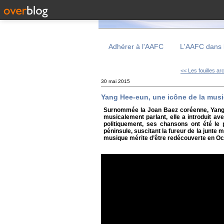
Adhérer à l'AAFC
L'AAFC dans 
<< Les fouilles ar
30 mai 2015
Yang Hee-eun, une icône de la mus
Surnommée la Joan Baez coréenne, Yang 
musicalement parlant, elle a introduit av
politiquement, ses chansons ont été le 
péninsule, suscitant la fureur de la junte 
musique mérite d’être redécouverte en Oc