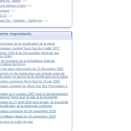
age du "Sewol"
(20)
ions Afrique-Corée
(18)
tecture
(17)
RECO
(12)
won-Do - Hapkido - Taekkyon
(12)
nts importants
principes de la réunification de la patrie
niqué conjoint Nord-Sud du 4 juillet 1972
ution 3390 B de l'Assemblée générale des
ns Unies
t de fondation de la République fédérale
ratique du Koryo
d de base intercoréen du 13 décembre 1991
amme en dix points pour une grande union de
la nation en faveur de la réunification de la patrie
ration commune Nord-Sud du 15 juin 2000
ration conjointe du 4ème tour des Pourparlers à
ration du 4 octobre 2007 pour le développement
apports Nord-Sud, la paix et la prospérité
ration du 27 avril 2018 pour la paix, la prospérité
 réunification de la péninsule coréenne
aration commune du 19 septembre 2018
d militaire global du 19 septembre 2018
ion pour un traité de paix