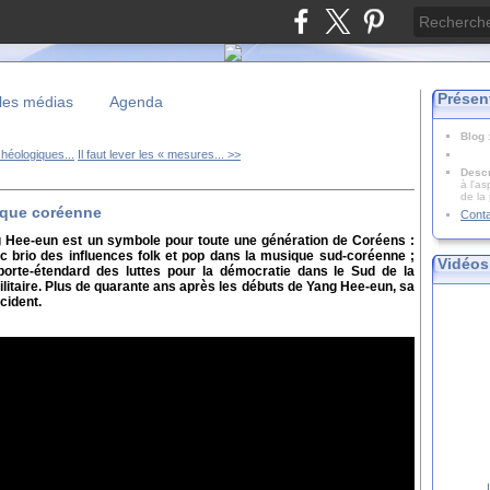
Présen
les médias
Agenda
Blog
chéologiques...
Il faut lever les « mesures... >>
Descr
à l'as
de la
ique coréenne
Cont
Hee-eun est un symbole pour toute une génération de Coréens :
ec brio des influences folk et pop dans la musique sud-coréenne ;
Vidéos
porte-étendard des luttes pour la démocratie dans le Sud de la
militaire. Plus de quarante ans après les débuts de Yang Hee-eun, sa
cident.