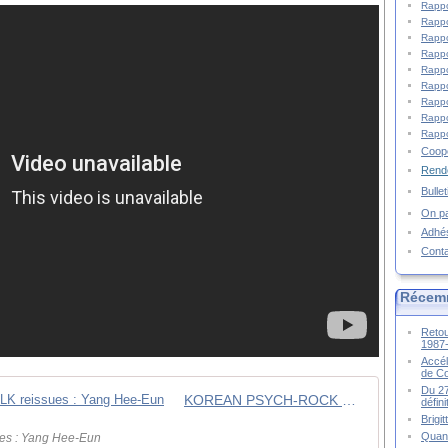
Rappo
Rappo
Rappo
Rappo
Rappo
Rappo
Rappo
Rappo
Rappo
Coopé
Rende
Bulle
On pa
Adhé
Cont
Récem
Retou
1987
Accél
de C
Du 27
KOREAN PSYCH-ROCK & ACID FOLK reissues : Yang Hee-Eun
défin
Brigi
Quand
ues : Yang Hee-Eun