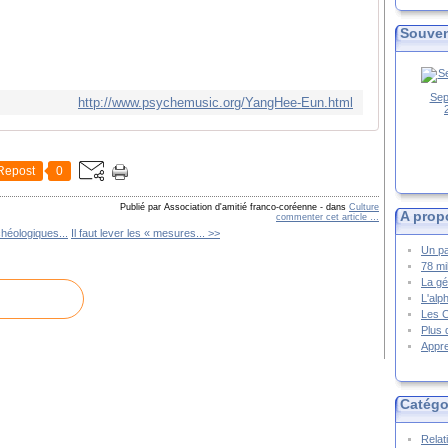
Souven
Sep
http://www.psychemusic.org/YangHee-Eun.html
Repost
0
Publié par Association d'amitié franco-coréenne
-
dans
Culture
A prop
commenter cet article
…
chéologiques...
Il faut lever les « mesures... >>
Un pa
78 mi
La gé
L'alp
Les 
Plus 
Appre
Catégo
Relat