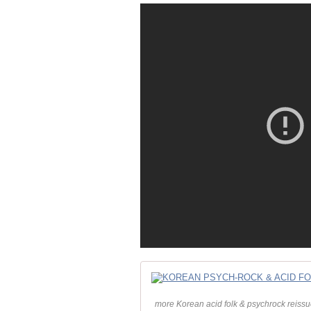
more Korean acid folk & psychrock reiss