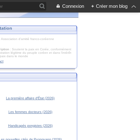
Connexion
+
Créer mon blog
tation
: Association d'amitié franco-coréenne
iption
: Soutenir la paix en Corée, conformément
piration légitime du peuple coréen et dans l’intérêt
 paix dans le monde
act
La première affaire d'État (2026)
Les femmes docteurs (2026)
Handicapés pongistes (2026)
Les nouvelles cités de Pyongyang (2026)