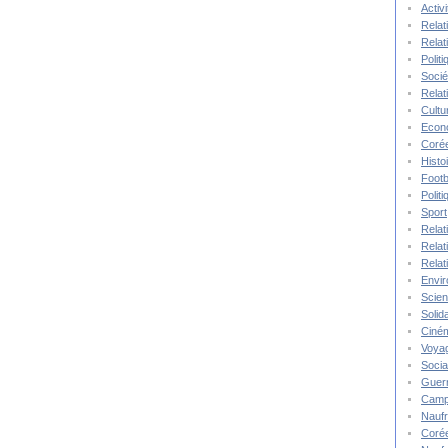
Activ
Relat
Relat
Polit
Socié
Relat
Cultu
Econ
Corée
Histo
Footb
Polit
Sport
Relat
Relat
Relat
Envi
Scie
Solida
Ciné
Voya
Socia
Guer
Camp
Nauf
Corée