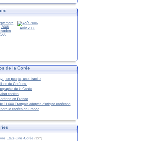
irs
Août 2006
tembre
2008
os de la Corée
ys, un peuple, une histoire
llions de Coréens
ographie de la Corée
habet coréen
Coréens en France
de 11.000 Français adoptés d'origine coréenne
ndre le coréen en France
ries
ions Etats-Unis-Corée
(357)