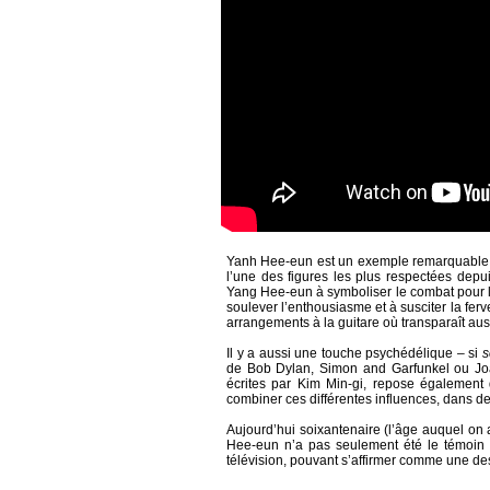
Yanh Hee-eun est un exemple remarquable d
l’une des figures les plus respectées depu
Yang Hee-eun à symboliser le combat pour la l
soulever l’enthousiasme et à susciter la ferv
arrangements à la guitare où transparaît aus
Il y a aussi une touche psychédélique – si
s
de Bob Dylan, Simon and Garfunkel ou Joa
écrites par Kim Min-gi, repose également 
combiner ces différentes influences, dans d
Aujourd’hui soixantenaire (l’âge auquel on 
Hee-eun n’a pas seulement été le témoin d
télévision, pouvant s’affirmer comme une d