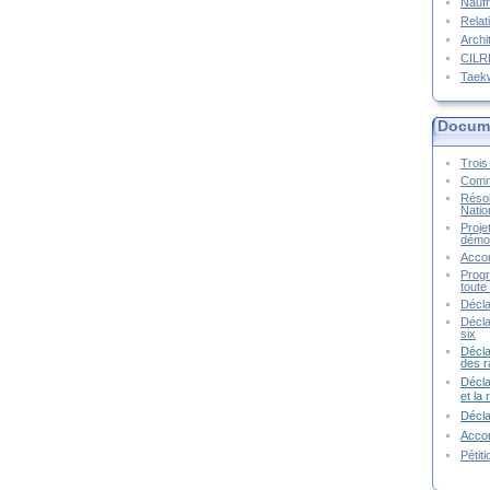
Naufr
Relat
Archi
CIL
Taek
Docume
Trois 
Commu
Résol
Natio
Proje
démoc
Accor
Progr
toute 
Décla
Décla
six
Décla
des r
Décla
et la
Décl
Accor
Pétit