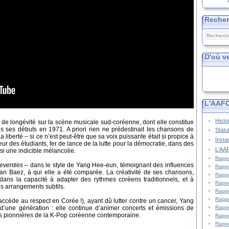
Reche
D'où v
L'AAFC
Histo
e longévité sur la scène musicale sud-coréenne, dont elle constitue
is ses débuts en 1971. A priori rien ne prédestinait les chansons de
Statu
iberté – si ce n’est peut-être que sa voix puissante était si propice à
Insta
eur des étudiants, fer de lance de la lutte pour la démocratie, dans des
L'AAF
si une indicible mélancolie.
Rappo
eventies
– dans le style de Yang Hee-eun, témoignant des influences
Rappo
n Baez, à qui elle a été comparée. La créativité de ses chansons,
Rappo
dans la capacité à adapter des rythmes coréens traditionnels, et à
Rappo
es arrangements subtils.
Rappo
Rappo
accède au respect en Corée !), ayant dû lutter contre un cancer, Yang
’une génération : elle continue d’animer concerts et émissions de
Rappo
es pionnières de la K-Pop coréenne contemporaine.
Rappo
Rappo