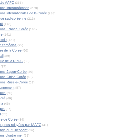
ités AAFC
(353)
ions intercoréennes
(278)
ions internationales de la Corée
(238)
ique sud-coréenne
(213)
té
(173)
ions France-Corée
(160)
re
(141)
omie
(121)
 et médias
(95)
ire de la Corée
(90)
all
(89)
ique de la RPDC
(88)
(87)
ions Japon-Corée
(80)
ions Chine-Corée
(60)
ions Russie-Corée
(58)
ronnement
(57)
nces
(50)
rité
(49)
ma
(46)
ges
(37)
l
(35)
re de Corée
(34)
agnes relayées par l'AAFC
(31)
rage du "Cheonan"
(26)
ns d'outre mer
(21)