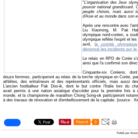
"
L'organisation des Jeux olym
pouvoir national grandissant. 
peuple chinois, mais aussi la
d'Asie et au monde dans son 
Après une rencontre avec l'a
Liu Xiaoming, M. Pak Hak
olympique nord-coréen, a soul
olympique reflète l'esprit et le
le comité olympiqu
avril,
dénoncé les incidents sur l
Le relais en RPD de Corée s'
ainsi que l'a confirmé son dire
Cinquante-six Coréens, don
douze femmes, participeront au relais de la torche olympique en Corée, p
athlètes, des entraîneurs et des représentants officiels, mais aussi des
L'ancien footballeur Pak Doo-ik, dont le but contre l'Italie lors du
avait permis à une nation asiatique d'accéder pour la première fois à
monde, et la championne de marathon Chong Song-ok participeront notamme
à des travaux de rénovation et d'embellissement de la capitale. (source : X
Repost
0
Publié par Assoc