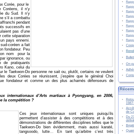
Rappo
eux Corée, pour le
Rappo
Coréens, il n’y
Rappo
e du Sud. Il n’y
Rappo
me s’il a combattu
Rappo
 affranchi pendant
Rappo
ts successifs en
Rappo
ulaient pas d’une
Rappo
r cette séparation
 un pays ennemi.
Rappo
sud-coréen a fait
Coopé
son fondateur. Peu
Rende
 son nom pour la
Bulle
 par ignorance, ou
p de pratiquants
On pa
ro Kano, celui du
Adhé
r le Taekwon-Do personne ne sait ou, plutôt, certains ne veulent
Cont
les deux Corées se réunissent, j’espère que le général Choi
t que fondateur et comme un des plus acharnés défenseurs de
Récem
ux internationaux d’Arts martiaux à Pyongyang, en 2006,
Retou
e la compétition ?
1987
Accél
de C
Ces jeux internationaux sont uniques puisqu’ils
Du 27
permettent d’assister à des compétitions et à des
défin
démonstrations de différentes disciplines telles que le
Brigi
Taekwon-Do bien évidemment, mais aussi karaté,
Quand
tangsoodo, lutte… En tant qu’arbitre c’est très