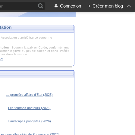
Connexion
+
Créer mon blog
tation
: Association d'amitié franco-coréenne
iption
: Soutenir la paix en Corée, conformément
piration légitime du peuple coréen et dans l’intérêt
 paix dans le monde
act
La première affaire d'État (2026)
Les femmes docteurs (2026)
Handicapés pongistes (2026)
Les nouvelles cités de Pyongyang (2026)