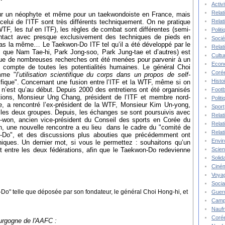
Activ
Relat
pour un néophyte et même pour un taekwondoiste en France, mais
Relat
elui de l’ITF sont très différents techniquement. On ne pratique
TF, les
tul
en ITF), les règles de combat sont différentes (semi-
Polit
ontact avec presque exclusivement des techniques de pieds en
Socié
pas la même… Le Taekwon-Do ITF tel qu’il a été développé par le
Relat
s que Nam Tae-hi, Park Jong-soo, Park Jung-tae et d’autres) est
Cultu
 que de nombreuses recherches ont été menées pour parvenir à un
Econ
nt compte de toutes les potentialités humaines. Le général Choi
Corée
omme "
l’utilisation scientifique du corps dans un propos de self-
Histo
tifique". Concernant une fusion entre l’ITF et la WTF, même si on
n’est qu’au début. Depuis 2000 des entretiens ont été organisés
Footb
tions, Monsieur Ung Chang, président de l’ITF et membre nord-
Polit
e, a rencontré l’ex-président de la WTF, Monsieur Kim Un-yong,
Sport
 les deux groupes. Depuis, les échanges se sont poursuivis avec
Relat
won, ancien vice-président du Conseil des sports en Corée du
Relat
une nouvelle rencontre a eu lieu dans le cadre du "comité de
Relat
on-Do", et des discussions plus abouties que précédemment ont
Envi
niques. Un dernier mot, si vous le permettez : souhaitons qu’un
Scie
 entre les deux fédérations, afin que le Taekwon-Do redevienne
Solida
Ciné
Voya
Socia
n-Do" telle que déposée par son fondateur, le général Choi Hong-hi, et
Guer
Camp
Nauf
Corée
ourgogne de l'AAFC :