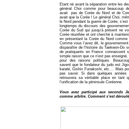
Etant né avant la séparation entre les d
général Choi comme pour beaucoup de 
avait pas de Corée du Nord et de Coré
avait que la Corée ! Le général Choi, mê
le Nord pendant la guerre de Corée, s’est
longtemps du discours des gouvernemen
Corée du Sud qui jusqu’à présent ne vo
Corée réunifiée et ont cherché à mainteni
en présentant la Corée du Nord comme
Comme vous l’avez dit, le gouvernement 
disparaître de l’histoire du Taekwon-Do 
de pratiquants en France connaissent
simple raison que ce n’est pas enseigné,
pour des raisons politiques. Beaucou
savent que le fondateur du judo est Jigo
karaté, Gishin Funakoshi, etc.… Mais pou
pas savoir. Si dans quelques années 
retrouvera sa véritable place en tan
l’unification de la péninsule Coréenne.
Vous avez participé aux seconds Je
comme arbitre. Comment s’est déroulé