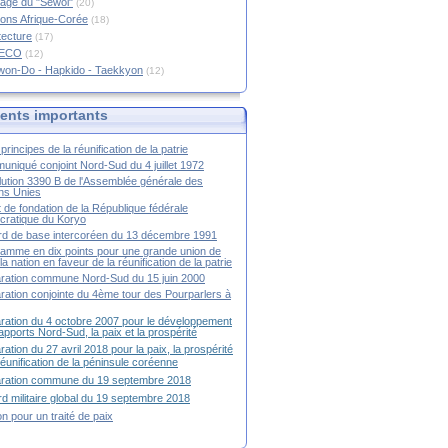
age du "Sewol"
(20)
ions Afrique-Corée
(18)
tecture
(17)
RECO
(12)
won-Do - Hapkido - Taekkyon
(12)
nts importants
principes de la réunification de la patrie
niqué conjoint Nord-Sud du 4 juillet 1972
ution 3390 B de l'Assemblée générale des
ns Unies
t de fondation de la République fédérale
ratique du Koryo
d de base intercoréen du 13 décembre 1991
amme en dix points pour une grande union de
la nation en faveur de la réunification de la patrie
ration commune Nord-Sud du 15 juin 2000
ration conjointe du 4ème tour des Pourparlers à
ration du 4 octobre 2007 pour le développement
apports Nord-Sud, la paix et la prospérité
ration du 27 avril 2018 pour la paix, la prospérité
 réunification de la péninsule coréenne
aration commune du 19 septembre 2018
d militaire global du 19 septembre 2018
ion pour un traité de paix