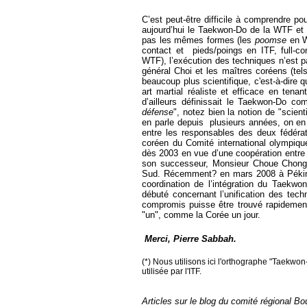
C’est peut-être difficile à comprendre 
aujourd’hui le Taekwon-Do de la WTF et c
pas les mêmes formes (les
poomse
en W
contact et pieds/poings en ITF, full-c
WTF), l’exécution des techniques n’est 
général Choi et les maîtres coréens (tel
beaucoup plus scientifique, c'est-à-dire
art martial réaliste et efficace en tena
d’ailleurs définissait le Taekwon-Do c
défense
", notez bien la notion de "scien
en parle depuis plusieurs années, on en 
entre les responsables des deux fédéra
coréen du Comité international olympiqu
dès 2003 en vue d’une coopération entre
son successeur, Monsieur Choue Chong-
Sud. Récemment? en mars 2008 à Pékin, 
coordination de l’intégration du Taekw
débuté concernant l’unification des tech
compromis puisse être trouvé rapidement
"un", comme la Corée un jour.
Merci, Pierre Sabbah.
(*) Nous utilisons ici l'orthographe "Taekwo
utilisée par l'ITF.
Articles sur le blog du comité régional B