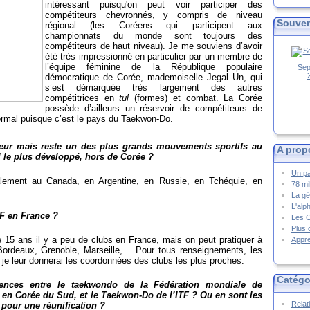
intéressant puisqu'on peut voir participer des
compétiteurs chevronnés, y compris de niveau
Souven
régional (les Coréens qui participent aux
championnats du monde sont toujours des
compétiteurs de haut niveau). Je me souviens d’avoir
été très impressionné en particulier par un membre de
l’équipe féminine de la République populaire
Sep
démocratique de Corée, mademoiselle Jegal Un, qui
s’est démarquée très largement des autres
compétitrices en
tul
(formes) et combat. La Corée
possède d’ailleurs un réservoir de compétiteurs de
ormal puisque c’est le pays du Taekwon-Do.
ateur mais reste un des plus grands mouvements sportifs au
A prop
 le plus développé, hors de Corée ?
Un pa
lement au Canada, en Argentine, en Russie, en Tchéquie, en
78 mi
La gé
L'alp
F en France ?
Les 
Plus 
te 15 ans il y a peu de clubs en France, mais on peut pratiquer à
Appre
Bordeaux, Grenoble, Marseille, …Pour tous renseignements, les
 je leur donnerai les coordonnées des clubs les plus proches.
Catégo
rences entre le taekwondo de la Fédération mondiale de
n Corée du Sud, et le Taekwon-Do de l’ITF ? Ou en sont les
Relat
 pour une réunification ?