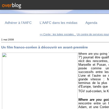
Adhérer à l'AAFC
L'AAFC dans les médias
Agenda
<< Corée : les luttes sociales...
Un centre de services pour.
1 mai 2008
Un film franco-coréen à découvrir en avant-première
Where are you going
?”) pourrait être quali
récit des rencontres, 
Marseille et Pusan, 
posée comme un 
successifs entre les
L’une et l’autre se 
grande vitesse : M
terminus de la plus 
d’Europe, tandis que 
TGV sud-coréen, le K
Where are you goi
rencontre entre un 
Adam, et une Corée