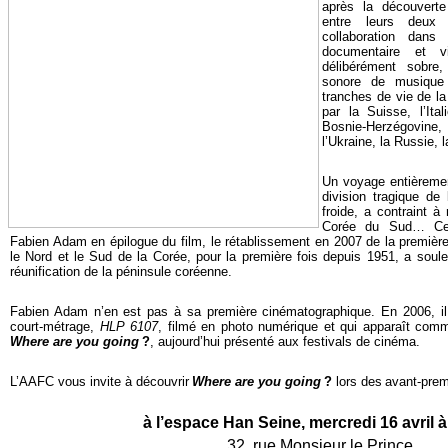
après la découverte
entre leurs deux v
collaboration dans
documentaire et v
délibérément sobre,
sonore de musique
tranches de vie de l
par la Suisse, l’Ital
Bosnie-Herzégovin
l’Ukraine, la Russie, 
Un voyage entièremen
division tragique de
froide, a contraint à 
Corée du Sud… Cep
Fabien Adam en épilogue du film, le rétablissement en 2007 de la première l
le Nord et le Sud de la Corée, pour la première fois depuis 1951, a soul
réunification de la péninsule coréenne.
Fabien Adam n’en est pas à sa première cinématographique. En 2006, il 
court-métrage,
HLP 6107
, filmé en photo numérique et qui apparaît comm
Where are you going
?
, aujourd’hui présenté aux festivals de cinéma.
L’AAFC vous invite à découvrir
Where are you going
?
lors des
avant-prem
à l’espace Han Seine, mercredi 16 avril 
32, rue Monsieur le Prince