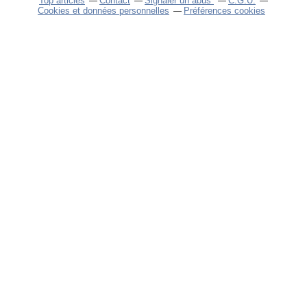
Top articles
Contact
Signaler un abus
C.G.U.
Cookies et données personnelles
Préférences cookies