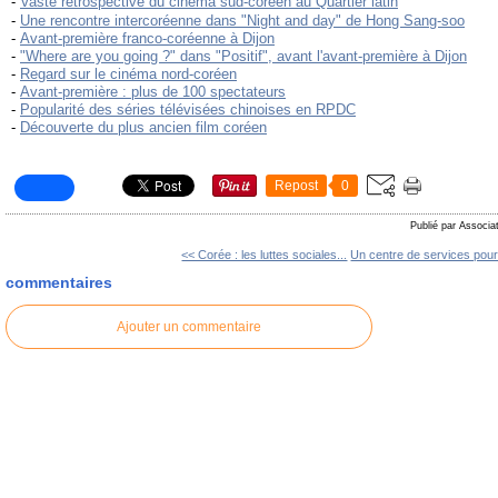
-
Vaste rétrospective du cinéma sud-coréen au Quartier latin
-
Une rencontre intercoréenne dans "Night and day" de Hong Sang-soo
-
Avant-première franco-coréenne à Dijon
-
"Where are you going ?" dans "Positif", avant l'avant-première à Dijon
-
Regard sur le cinéma nord-coréen
-
Avant-première : plus de 100 spectateurs
-
Popularité des séries télévisées chinoises en RPDC
-
Découverte du plus ancien film coréen
Repost
0
Publié par Associa
<< Corée : les luttes sociales...
Un centre de services pour.
commentaires
Ajouter un commentaire