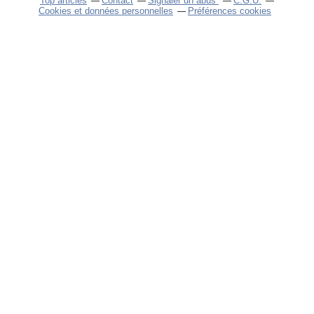
Top articles
Contact
Signaler un abus
C.G.U.
Cookies et données personnelles
Préférences cookies