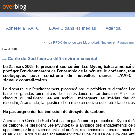
Adhérer à l'AAFC
L'AAFC dans les médias
Agenda
<< La RPDC dénonce Lee Myung-bak
Nucléaire : Pyongyang 
1 avril 2008
La Corée du Sud face au défi environnemental
Le 21 mars 2008, le président sud-coréen Lee Myung-bak a annoncé
protéger l'environnement de l'ensemble de la péninsule coréenne, tout
écologiques pour construire de nouvelles usines. L'AAFC
signaux contradictoires.
Le discours sur l'environnement prononcé par le président sud-coréen L
trace les grandes orientations de sa présidence en ce domaine. Mais c
discours du président Lee est ambigu, ménageant les intérêts des dif
résoudre, à ce stade, la question de la mise en oeuvre concrète d'annonce
Ne pas augmenter les émission de dioxyde de carbone
Alors que la Corée du Sud n'est pas engagée par le protocole de Kyoto à r
de carbone, le président Lee Myung-bak a annoncé des engagements de s
apportées par le gouvernement sud-coréen, ses émissions seraient maint
qu'en 2007, alors qu'il est actuellement prévu une hausse de 12% des émis