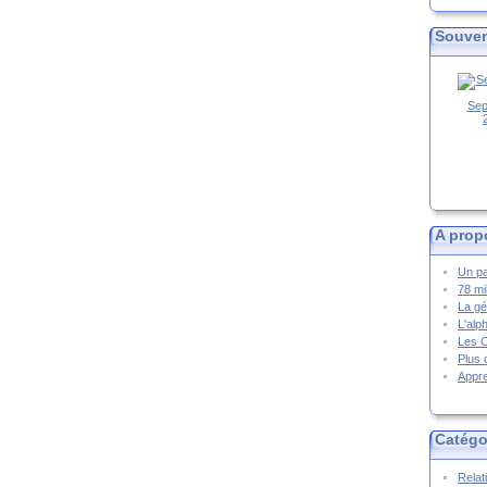
Souven
Sep
A prop
Un pa
78 mi
La gé
L'alp
Les 
Plus 
Appre
Catégo
Relat