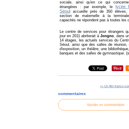
sociale, ainsi qu'en ce qui concern
lycée 
étrangères : par exemple, le
Séou
l
accueille près de 350 élèves, 
section de maternelle à la terminal
capacités ne répondent pas à toutes les
Le centre de services pour étrangers qui
jour en 2011 abriterait à
Jongno
, dans u
14 étages, les actuels services du Cent
Séoul, ainsi que des salles de réunion
d'exposition, un théâtre, une bibliothèque
banques et des salles de gymnastique. (
<< Un film franco-cor
commentaires
Ajouter un commentaire