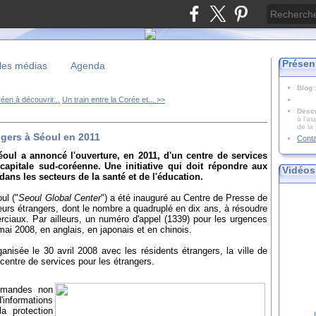
Présen
les médias
Agenda
Blog
éen à découvrir...
Un train entre la Corée et... >>
Descr
à l'as
de la
ngers à Séoul en 2011
Cont
éoul a annoncé l'ouverture, en 2011, d'un centre de services
capitale sud-coréenne.
Une initiative qui doit répondre aux
Vidéos
ns les secteurs de la santé et de l'éducation.
ul ("
Seoul Global Center
") a été inauguré au Centre de Presse de
iteurs étrangers, dont le nombre a quadruplé en dix ans, à résoudre
ciaux. Par ailleurs, un numéro d'appel (1339) pour les urgences
mai 2008, en anglais, en japonais et en chinois.
ganisée le 30 avril 2008 avec les résidents étrangers, la ville de
centre de services pour les étrangers.
emandes non
informations
a protection