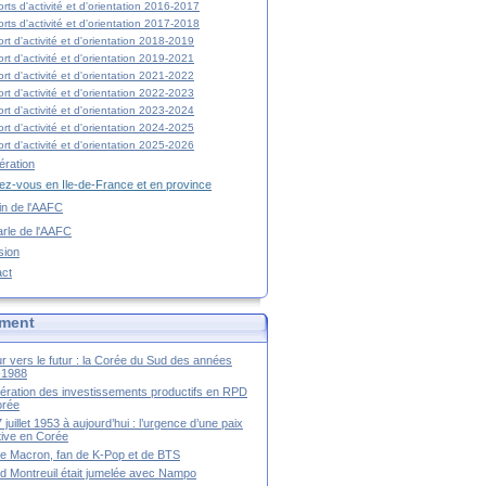
rts d'activité et d'orientation 2016-2017
rts d'activité et d'orientation 2017-2018
rt d'activité et d'orientation 2018-2019
rt d'activité et d'orientation 2019-2021
rt d'activité et d'orientation 2021-2022
rt d'activité et d'orientation 2022-2023
rt d'activité et d'orientation 2023-2024
rt d'activité et d'orientation 2024-2025
rt d'activité et d'orientation 2025-2026
ration
z-vous en Ile-de-France et en province
tin de l'AAFC
rle de l'AAFC
sion
act
ment
r vers le futur : la Corée du Sud des années
-1988
ération des investissements productifs en RPD
orée
 juillet 1953 à aujourd’hui : l’urgence d’une paix
itive en Corée
tte Macron, fan de K-Pop et de BTS
 Montreuil était jumelée avec Nampo