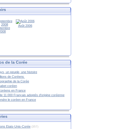
irs
Août 2006
tembre
2008
os de la Corée
ys, un peuple, une histoire
llions de Coréens
ographie de la Corée
habet coréen
Coréens en France
de 11.000 Français adoptés d'origine coréenne
ndre le coréen en France
ries
ions Etats-Unis-Corée
(357)