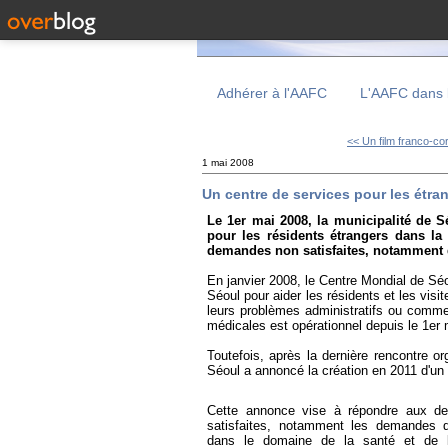
Adhérer à l'AAFC
L'AAFC dans 
<< Un film franco-cor
1 mai 2008
Un centre de services pour les étra
Le 1er mai 2008, la municipalité de S
pour les résidents étrangers dans la 
demandes non satisfaites, notamment da
En janvier 2008, le Centre Mondial de Séo
Séoul pour aider les résidents et les vis
leurs problèmes administratifs ou commer
médicales est opérationnel depuis le 1er 
Toutefois, après la dernière rencontre or
Séoul a annoncé la création en 2011 d'un 
Cette annonce vise à répondre aux d
satisfaites, notamment les demandes d'
dans le domaine de la santé et de l