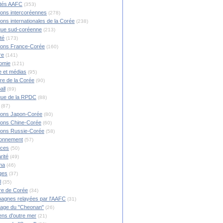
ités AAFC
(353)
ions intercoréennes
(278)
ions internationales de la Corée
(238)
ique sud-coréenne
(213)
té
(173)
ions France-Corée
(160)
re
(141)
omie
(121)
 et médias
(95)
ire de la Corée
(90)
all
(89)
ique de la RPDC
(88)
(87)
ions Japon-Corée
(80)
ions Chine-Corée
(60)
ions Russie-Corée
(58)
ronnement
(57)
nces
(50)
rité
(49)
ma
(46)
ges
(37)
l
(35)
re de Corée
(34)
agnes relayées par l'AAFC
(31)
rage du "Cheonan"
(26)
ns d'outre mer
(21)