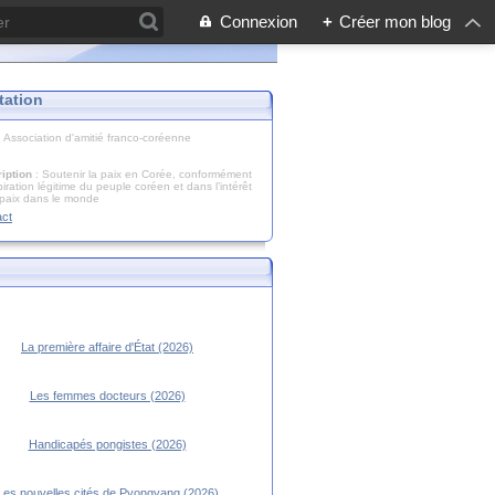
Connexion
+
Créer mon blog
tation
: Association d'amitié franco-coréenne
iption
: Soutenir la paix en Corée, conformément
piration légitime du peuple coréen et dans l’intérêt
 paix dans le monde
act
La première affaire d'État (2026)
Les femmes docteurs (2026)
Handicapés pongistes (2026)
Les nouvelles cités de Pyongyang (2026)