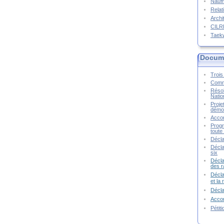
Naufr
Relat
Archi
CIL
Taek
Docume
Trois 
Commu
Résol
Natio
Proje
démoc
Accor
Progr
toute 
Décla
Décla
six
Décla
des r
Décla
et la
Décl
Accor
Pétit