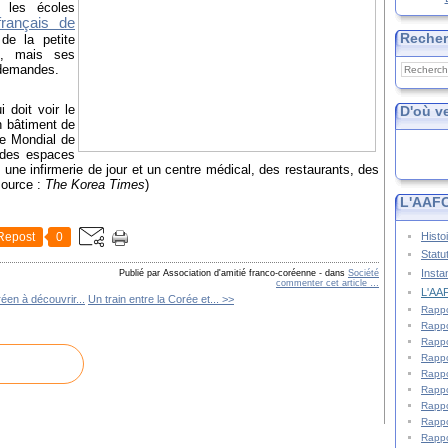
e les écoles
français de
Reche
de la petite
e, mais ses
 demandes.
 doit voir le
D'où v
n bâtiment de
re Mondial de
, des espaces
, une infirmerie de jour et un centre médical, des restaurants, des
source :
The Korea Times
)
L'AAFC
Histo
Repost
0
Statu
Insta
Publié par Association d'amitié franco-coréenne
-
dans
Société
commenter cet article
…
L'AAF
éen à découvrir...
Un train entre la Corée et... >>
Rappo
Rappo
Rappo
Rappo
Rappo
Rappo
Rappo
Rappo
Rappo