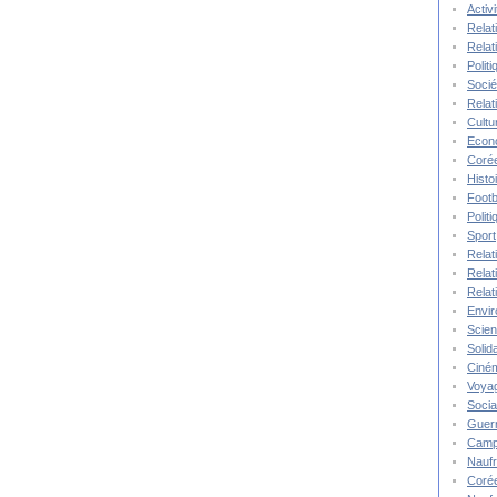
Activ
Relat
Relat
Polit
Socié
Relat
Cultu
Econ
Corée
Histo
Footb
Polit
Sport
Relat
Relat
Relat
Envi
Scie
Solida
Ciné
Voya
Socia
Guer
Camp
Nauf
Corée