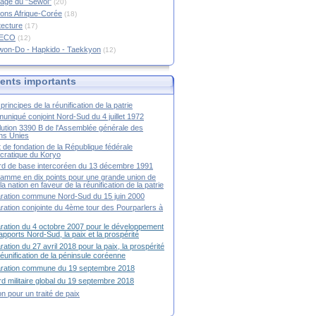
age du "Sewol"
(20)
ions Afrique-Corée
(18)
tecture
(17)
RECO
(12)
won-Do - Hapkido - Taekkyon
(12)
nts importants
principes de la réunification de la patrie
niqué conjoint Nord-Sud du 4 juillet 1972
ution 3390 B de l'Assemblée générale des
ns Unies
t de fondation de la République fédérale
ratique du Koryo
d de base intercoréen du 13 décembre 1991
amme en dix points pour une grande union de
la nation en faveur de la réunification de la patrie
ration commune Nord-Sud du 15 juin 2000
ration conjointe du 4ème tour des Pourparlers à
ration du 4 octobre 2007 pour le développement
apports Nord-Sud, la paix et la prospérité
ration du 27 avril 2018 pour la paix, la prospérité
 réunification de la péninsule coréenne
aration commune du 19 septembre 2018
d militaire global du 19 septembre 2018
ion pour un traité de paix