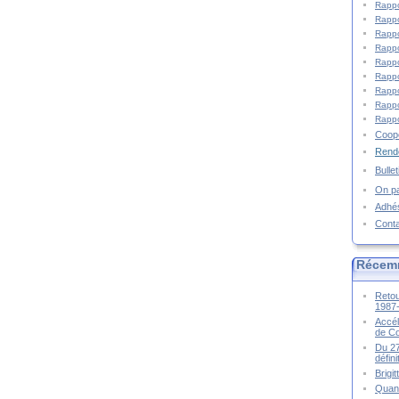
Rappo
Rappo
Rappo
Rappo
Rappo
Rappo
Rappo
Rappo
Rappo
Coopé
Rende
Bulle
On pa
Adhé
Cont
Récem
Retou
1987
Accél
de C
Du 27
défin
Brigi
Quand