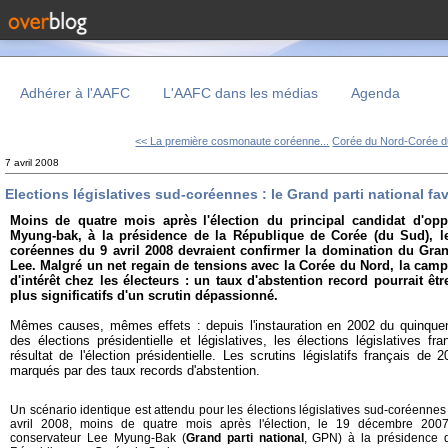
Adhérer à l'AAFC
L'AAFC dans les médias
Agenda
<< La première cosmonaute coréenne...
Corée du Nord-Corée du
7 avril 2008
Elections législatives sud-coréennes : le Grand parti national fav
Moins de quatre mois après
l'élection du principal candidat d'op
Myung-bak, à la présidence de la République de Corée (du Sud), les
coréennes du 9 avril 2008 devraient confirmer la domination du Gran
Lee. Malgré un net regain de tensions avec la Corée du Nord, la camp
d'intérêt chez les électeurs : un taux d'abstention record pourrait ê
plus significatifs d'un scrutin dépassionné.
Mêmes causes, mêmes effets : depuis l'instauration en 2002 du quinquenna
des élections présidentielle et législatives, les élections législatives f
résultat de l'élection présidentielle. Les scrutins législatifs français de
marqués par des taux records d'abstention.
Un scénario identique est attendu pour les élections législatives sud-coréennes
avril 2008, moins de quatre mois après l'élection, le 19 décembre 200
conservateur Lee Myung-Bak (
Grand parti national
, GPN) à la présidence 