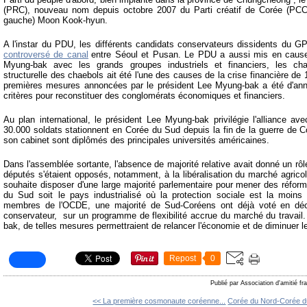
(PRC), nouveau nom depuis octobre 2007 du Parti créatif de Corée (PCC),
gauche) Moon Kook-hyun.
A l'instar du PDU, les différents candidats conservateurs dissidents du 
controversé de canal
entre Séoul et Pusan. Le PDU a aussi mis en cause 
Myung-bak avec les grands groupes industriels et financiers, les cha
structurelle des chaebols ait été l'une des causes de la crise financière d
premières mesures annoncées par le président Lee Myung-bak a été d'an
critères pour reconstituer des conglomérats économiques et financiers.
Au plan international, le président Lee Myung-bak privilégie l'alliance av
30.000 soldats stationnent en Corée du Sud depuis la fin de la guerre de
son cabinet sont diplômés des principales universités américaines.
Dans l'assemblée sortante, l'absence de majorité relative avait donné un rô
députés s'étaient opposés, notamment, à la libéralisation du marché agric
souhaite disposer d'une large majorité parlementaire pour mener des réform
du Sud soit le pays industrialisé où la protection sociale est la moin
membres de l'OCDE, une majorité de Sud-Coréens ont déjà voté en dé
conservateur, sur un programme de flexibilité accrue du marché du travail
bak, de telles mesures permettraient de relancer l'économie et de diminuer 
Repost
0
Publié par Association d'amitié f
<< La première cosmonaute coréenne...
Corée du Nord-Corée du