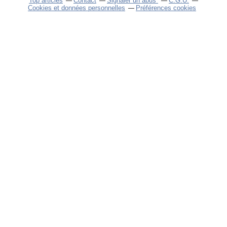
Top articles
Contact
Signaler un abus
C.G.U.
Cookies et données personnelles
Préférences cookies