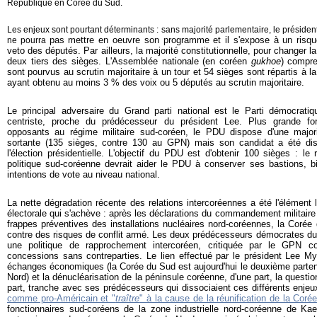
République en Corée du Sud.
Les enjeux sont pourtant déterminants : sans majorité parlementaire, le présiden
pas mettre en oeuvre son programme et il s'expose à un risq
ne pourra
veto des députés. Par ailleurs, la majorité constitutionnelle, pour changer l
deux tiers des sièges. L'Assemblée nationale (en coréen
gukhoe
) compr
sont pourvus au scrutin majoritaire à un tour et 54 sièges sont répartis à la 
ayant obtenu au moins 3 % des voix ou 5 députés au scrutin majoritaire.
Le principal adversaire du Grand parti national est le Parti démocratiqu
centriste, proche du prédécesseur du président Lee. Plus grande for
opposants au régime militaire sud-coréen, le PDU dispose d'une majorit
sortante (135 sièges, contre 130 au GPN) mais son candidat a été di
l'élection présidentielle. L'objectif du PDU est d'obtenir 100 sièges : le
politique sud-coréenne devrait aider le PDU à conserver ses bastions, bi
intentions de vote au niveau national.
La nette dégradation récente des relations intercoréennes a été l'élément 
électorale qui s'achève : après les déclarations du commandement militaire 
frappes préventives des installations nucléaires nord-coréennes, la Coré
contre des risques de conflit armé. Les deux prédécesseurs démocrates du
une politique de rapprochement intercoréen, critiquée par le GPN
concessions sans contreparties. Le lien effectué par le président Lee My
échanges économiques (la Corée du Sud est aujourd'hui le deuxième parten
Nord) et la dénucléarisation de la péninsule coréenne, d'une part, la questio
part, tranche avec ses prédécesseurs qui dissociaient ces différents enjeu
comme pro-Américain et "
traître
" à la cause de la réunification de la Coré
fonctionnaires sud-coréens de la zone industrielle nord-coréenne de K