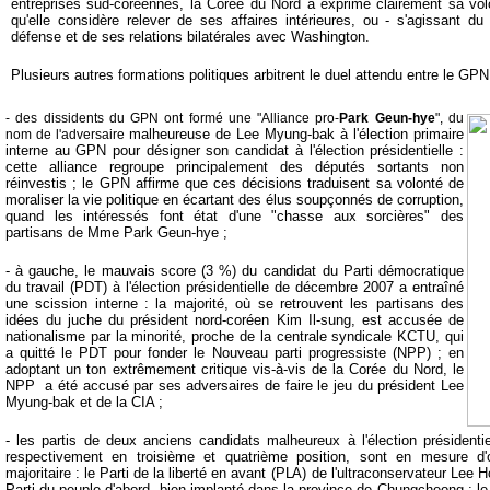
entreprises sud-coréennes, la Corée du Nord a exprimé clairement sa vo
qu'elle considère relever de ses affaires intérieures, ou - s'agissant du
défense et de ses relations bilatérales avec Washington.
Plusieurs autres formations politiques arbitrent le duel attendu entre le GPN
- des dissidents du GPN ont formé une "Alliance pro-
Park Geun-hye
", du
malheureuse de Lee Myung-bak à l'élection primaire
nom de l'adversaire
interne au GPN pour désigner son candidat à l'élection présidentielle :
cette alliance regroupe principalement des députés sortants non
réinvestis ; le GPN affirme que ces décisions traduisent sa volonté de
moraliser la vie politique en écartant des élus soupçonnés de corruption,
quand les intéressés font état d'une "chasse aux sorcières" des
partisans de Mme Park Geun-hye ;
- à gauche, le mauvais score (3 %) du candidat du Parti démocratique
du travail (PDT) à l'élection présidentielle de décembre 2007 a entraîné
une scission interne : la majorité, où se retrouvent les partisans des
idées du juche du président nord-coréen Kim Il-sung, est accusée de
nationalisme par la minorité, proche de la centrale syndicale KCTU, qui
a quitté le PDT pour fonder le Nouveau parti progressiste (NPP) ; en
adoptant un ton extrêmement critique vis-à-vis de la Corée du Nord, le
NPP a été accusé par ses adversaires de faire le jeu du président Lee
Myung-bak et de la CIA ;
- les partis de deux anciens candidats malheureux à l'élection présidenti
respectivement en troisième et quatrième position, sont en mesure d'
majoritaire : le Parti de la liberté en avant (PLA) de l'ultraconservateur Lee 
Parti du peuple d'abord, bien implanté dans la province de Chungcheong ; le