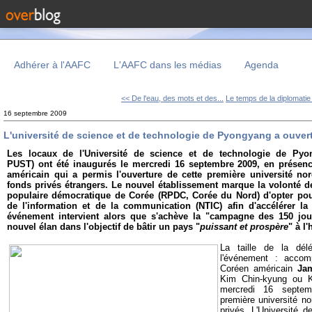
Adhérer à l'AAFC
L'AAFC dans les médias
Agenda
<< De l'eau, des mots et des...
Le temps de la diplomatie
16 septembre 2009
L'université de science et de technologie de Pyongyang a ouver
Les locaux de l'Université de science et de technologie de Pyo
PUST) ont été inaugurés le mercredi 16 septembre 2009, en prése
américain qui a permis l'ouverture de cette première université no
fonds privés étrangers. Le nouvel établissement marque la volonté d
populaire démocratique de Corée (RPDC, Corée du Nord) d'opter pou
de l'information et de la communication (NTIC) afin d'accélérer l
événement intervient alors que s'achève la "campagne des 150 jou
nouvel élan dans l'objectif de bâtir un pays "
puissant et prospère
" à l
La taille de la dél
l'événement : acco
Coréen américain
Ja
Kim Chin-kyung ou K
mercredi 16 septem
première université n
privés. L'Université 