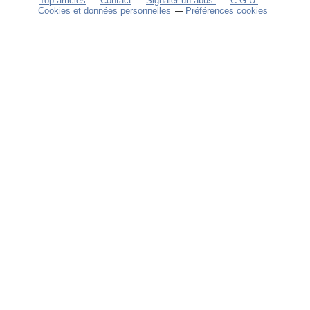
Top articles
Contact
Signaler un abus
C.G.U.
Cookies et données personnelles
Préférences cookies