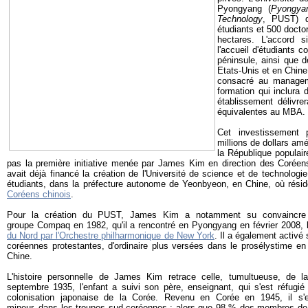
Pyongyang (
Pyongyan
Technology
, PUST) d
étudiants et 500 doct
hectares. L'accord 
l'accueil d'étudiants 
péninsule, ainsi que 
Etats-Unis et en Chin
consacré au managemen
formation qui inclura 
établissement délivre
équivalentes au MBA.
Cet investissement
millions de dollars amé
la République populai
pas la première initiative menée par James Kim en direction des Coréens
avait déjà financé la création de l'Université de science et de technolog
étudiants, dans la préfecture autonome de Yeonbyeon, en Chine, où rési
Coréens chinois
.
Pour la création du PUST, James Kim a notamment su convaincre 
groupe Compaq en 1982, qu'il a rencontré en Pyongyang en février 2008, 
du Nord par l'Orchestre philharmonique de New York
. Il a également activé
coréennes protestantes, d'ordinaire plus versées dans le prosélystime en
Chine.
L'histoire personnelle de James Kim retrace celle, tumultueuse, de 
septembre 1935, l'enfant a suivi son père, enseignant, qui s'est réfugié
colonisation japonaise de la Corée. Revenu en Corée en 1945, il s'e
mineur, dans les troupes sud-coréennes : alors que 98 % des membres de