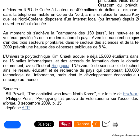
principales villes nor
Orascom qui prévoit 
médias en RPD de Corée à hauteur de 400 millions de dollars et dispose d
dans la téléphonie mobile en Corée du Nord, a mis en place le réseau Kor
que les Nord-Coréens disposent d'un Internet local (ou Intranet) depuis 
ouvert en début d'année.
Au moment où s'achève la "campagne des 150 jours", les nouvelles te
vecteurs privilégiés de la modernisation du pays. Avec les nanotechnologies e
d'un des trois secteurs prioritaires dans le secteur des sciences et de la te
2009 prévoit une hausse des dépenses publiques de 8 %.
L'Université polytechnique Kim Chaek accueille déjà 15.000 étudiants dans
de 15 salles informatiques, et des accords de formation dans le domain
notamment, avec l'Inde et
Singapour
. L'Université de science et de techn
ainsi le réseau éducatif et de recherche du pays qui compterait 100.000
technologie de l'information, mais dont le développement économique r
embargo au monde.
Sources :
Fortune
- Bill Powell, "The capitalist who loves North Korea", sur le site de
- Philippe Pons, "Pyongyang fait preuve de volontarisme sur l'essor des
Monde
, 3 septembre 2009, p. 15
- dépêche
AFP
Repost
0
Publié par Associati