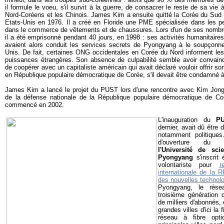
il formule le voeu, s'il survit à la guerre, de consacrer le reste de sa vie 
Nord-Coréens et les Chinois. James Kim a ensuite quitté la Corée du Sud 
Etats-Unis en 1976. Il a créé en Floride une PME spécialisée dans les pe
dans le commerce de vêtements et de chaussures. Lors d'un de ses nomb
il a été emprisonné pendant 40 jours, en 1998 : ses activités humanitaire
avaient alors conduit les services secrets de Pyongyang à le soupçonne
Unis. De fait, certaines ONG occidentales en Corée du Nord informent le
puissances étrangères. Son absence de culpabilité semble avoir convain
de coopérer avec un capitaliste américain qui avait déclaré vouloir offrir s
en République populaire démocratique de Corée, s'il devait être condamné 
James Kim a lancé le projet du PUST lors d'une rencontre avec Kim Jong-
de la défense nationale de la République populaire démocratique de Co
commencé en 2002.
L'inauguration du
P
dernier, avait dû être 
notamment politiques
d'ouverture du g
l'Université de sc
Pyongyang
s'inscrit
volontariste pour
r
internationale de la
des nouvelles technol
Pyongyang, le rése
troisième génération 
de milliers d'abonnés, 
grandes villes d'ici la 
réseau à fibre opt