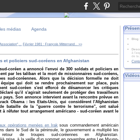
Présen
les médias
Agenda
Blog
ssociation",...
Février 1981 : François Mitterrand... >>
Descr
à l'as
de la
 et policiers sud-coréens en Afghanistan
Cont
sud-coréen a annoncé l'envoi de 300 soldats et policiers en
ent par les taliban et la mort de missionnaires sud-coréens,
Vidéos
oupes sud-coréennes. Alors que la décision formelle ne doit
e équipe qui doit se rendre prochainement sur place, puis
ent sud-coréen s'est efforcé de désamorcer les critiques
déclaré qu'il s'agirait seulement de protéger des travailleurs
 du pays. Son annonce intervient avant la rencontre prévue en
ack Obama : les Etats-Unis, qui considèrent l'Afghanistan
bataille de la "guerre contre le terrorisme", ont salué
t à réfuter tout arrangement américano - sud-coréen avant le
 aux opérations menées en Irak
sous commandement américain
ns dans le Sud de la péninsule, le gouvernement a multiplié les
 retour de troupes sud-coréennes en Afghanistan.
éjà prise, à la veille d'un sommet en novembre entre Lee Myung-