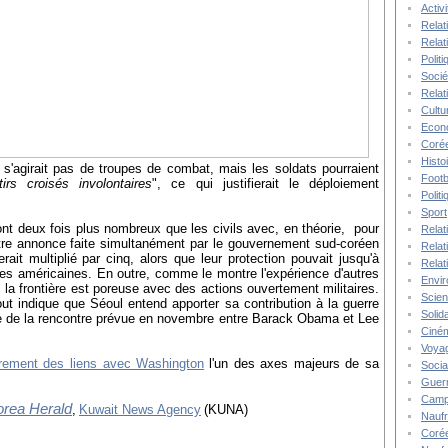
Activ
Relat
Relat
Polit
Socié
Relat
Cultu
Econ
Corée
Histo
s'agirait pas de troupes de combat, mais les soldats pourraient
Footb
tirs croisés involontaires
", ce qui justifierait le déploiement
Polit
Sport
ont deux fois plus nombreux que les civils avec, en théorie, pour
Relat
utre annonce faite simultanément par le gouvernement sud-coréen
Relat
it multiplié par cinq, alors que leur protection pouvait jusqu'à
Relat
pes américaines. En outre, comme le montre l'expérience d'autres
Envi
, la frontière est poreuse avec des actions ouvertement militaires.
Scie
ut indique que Séoul entend apporter sa contribution à la guerre
Solida
ille de la rencontre prévue en novembre entre Barack Obama et Lee
Ciné
Voya
rrement des liens avec Washington
l'un des axes majeurs de sa
Socia
Guer
Camp
orea Herald
,
Kuwait News Agency
(KUNA)
Nauf
Corée