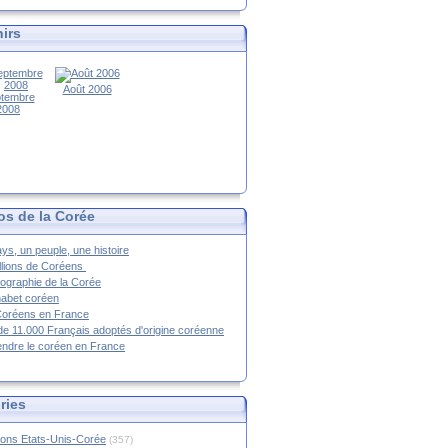
irs
Août 2006
tembre
2008
os de la Corée
ys, un peuple, une histoire
llions de Coréens
ographie de la Corée
habet coréen
Coréens en France
de 11.000 Français adoptés d'origine coréenne
ndre le coréen en France
ries
ions Etats-Unis-Corée
(357)