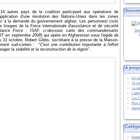
Souven
14 autres pays de la coalition participant aux opérations de
pplication d'une résolution des Nations-Unies dans les zones
nsi à la demande du gouvernement afghan. Les personnesl civils
es troupes de la Force internationale d'assistance et de sécurité
stance Force
: ISAF,
ci-dessous carte des commandemants
Sep
PRT en septembre 2008
) qui opère en Afghanistan sous l'égide de
31 octobre, Robert Gibbs, secrétaire à la presse de la Maison-
ement sud-coréen : "
C'est une contribution importante à l'effort
ager la stabilité et la reconstruction de la région
".
A prop
Un pa
78 mi
La gé
L'alp
Les 
Plus 
Appre
Catégo
Relat