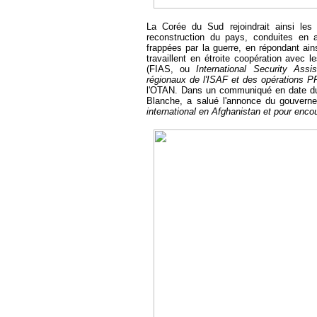
La Corée du Sud rejoindrait ainsi les 
reconstruction du pays, conduites en a
frappées par la guerre, en répondant ai
travaillent en étroite coopération avec l
(FIAS, ou
International Security Assi
régionaux de l'ISAF et des opérations 
l'OTAN. Dans un communiqué en date du 
Blanche, a salué l'annonce du gouvern
international en Afghanistan et pour encour