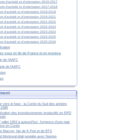
rts d'activité et d'orientation 2016-2017
rts d'activité et d'orientation 2017-2018
rt d'activité et d'orientation 2018-2019
rt d'activité et d'orientation 2019-2021
rt d'activité et d'orientation 2021-2022
rt d'activité et d'orientation 2022-2023
rt d'activité et d'orientation 2023-2024
rt d'activité et d'orientation 2024-2025
rt d'activité et d'orientation 2025-2026
ration
z-vous en Ile-de-France et en province
tin de l'AAFC
rle de l'AAFC
sion
act
ment
r vers le futur : la Corée du Sud des années
-1988
ération des investissements productifs en RPD
orée
 juillet 1953 à aujourd’hui : l’urgence d’une paix
itive en Corée
tte Macron, fan de K-Pop et de BTS
 Montreuil était jumelée avec Nampo