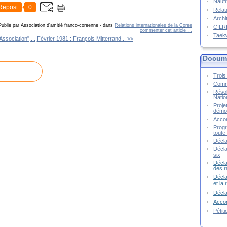
Naufr
Repost
0
Relat
Archi
Publié par Association d'amitié franco-coréenne
-
dans
Relations internationales de la Corée
CIL
commenter cet article
…
Taek
ssociation",...
Février 1981 : François Mitterrand... >>
Docume
Trois 
Commu
Résol
Natio
Proje
démoc
Accor
Progr
toute 
Décla
Décla
six
Décla
des r
Décla
et la
Décl
Accor
Pétit