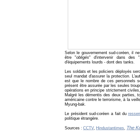
Selon le gouvernement sud-coréen, il ne 
être "
obligés
" d'intervenir dans des "
d'équipements lourds - dont des tanks.
Les soldats et les policiers déployés ser
seul mandat d'assurer la protection. L'a
est que le nombre de ces personnels sera
présent être assurée par les seules trou
opérations en principe strictement civiles
Malgré les démentis des deux parties, to
américaine contre le terrorisme, à la ve
Myung-bak.
Le président sud-coréen a fait du
resse
politique étrangère.
The K
Sources :
CCTV
,
Hindustantimes
,