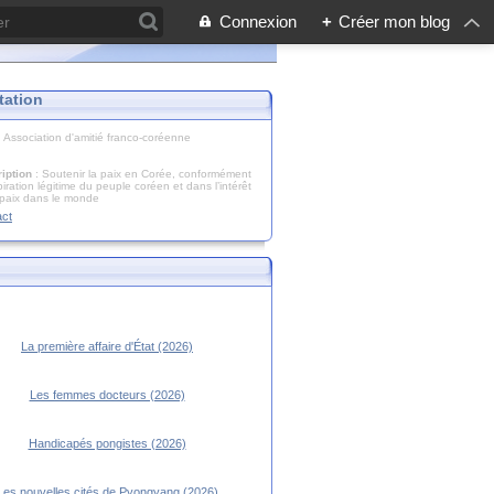
Connexion
+
Créer mon blog
tation
: Association d'amitié franco-coréenne
iption
: Soutenir la paix en Corée, conformément
piration légitime du peuple coréen et dans l’intérêt
 paix dans le monde
act
La première affaire d'État (2026)
Les femmes docteurs (2026)
Handicapés pongistes (2026)
Les nouvelles cités de Pyongyang (2026)