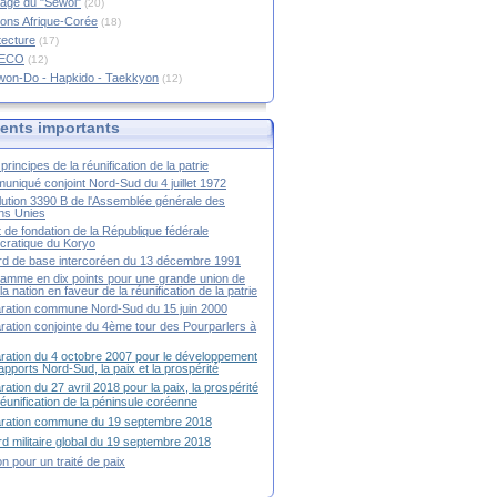
age du "Sewol"
(20)
ions Afrique-Corée
(18)
tecture
(17)
RECO
(12)
won-Do - Hapkido - Taekkyon
(12)
nts importants
principes de la réunification de la patrie
niqué conjoint Nord-Sud du 4 juillet 1972
ution 3390 B de l'Assemblée générale des
ns Unies
t de fondation de la République fédérale
ratique du Koryo
d de base intercoréen du 13 décembre 1991
amme en dix points pour une grande union de
la nation en faveur de la réunification de la patrie
ration commune Nord-Sud du 15 juin 2000
ration conjointe du 4ème tour des Pourparlers à
ration du 4 octobre 2007 pour le développement
apports Nord-Sud, la paix et la prospérité
ration du 27 avril 2018 pour la paix, la prospérité
 réunification de la péninsule coréenne
aration commune du 19 septembre 2018
d militaire global du 19 septembre 2018
ion pour un traité de paix