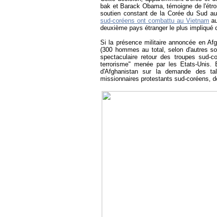
bak et Barack Obama, témoigne de l'étroi
soutien constant de la Corée du Sud au
sud-coréens ont combattu au Vietnam
a
deuxième pays étranger le plus impliqué d
Si la présence militaire annoncée en Afg
(300 hommes au total, selon d'autres so
spectaculaire retour des troupes sud-c
terrorisme" menée par les Etats-Unis. E
d'Afghanistan sur la demande des ta
missionnaires protestants sud-coréens, d