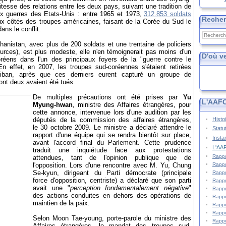
tesse des relations entre les deux pays, suivant une tradition de
x guerres des Etats-Unis : entre 1965 et 1973,
312.853 soldats
Reche
ux côtés des troupes américaines, faisant de la Corée du Sud le
ans le conflit.
hanistan, avec plus de 200 soldats et une trentaine de policiers
urces), est plus modeste, elle n'en témoignerait pas moins d'un
D'où v
oréens dans l'un des principaux foyers de la "guerre contre le
n effet, en 2007, les troupes sud-coréennes s'étaient retirées
liban, après que ces derniers eurent capturé un groupe de
ont deux avaient été tués.
De multiples précautions ont été prises par
Yu
L'AAFC
Myung-hwan
, ministre des Affaires étrangères, pour
cette annonce, intervenue lors d'une audition par les
Histo
députés de la commission des affaires étrangères,
le 30 octobre 2009. Le ministre a déclaré attendre le
Statu
rapport d'une équipe qui se rendra bientôt sur place,
Insta
avant l'accord final du Parlement. Cette prudence
L'AAF
traduit une inquiétude face aux protestations
Rappo
attendues, tant de l'opinion publique que de
Rappo
l'opposition. Lors d'une rencontre avec M. Yu, Chung
Se-kyun, dirigeant du Parti démocrate (principale
Rappo
force d'opposition, centriste) a déclaré que son parti
Rappo
avait une "
perception fondamentalement négative
"
Rappo
des actions conduites en dehors des opérations de
Rappo
maintien de la paix.
Rappo
Rappo
Selon Moon Tae-young, porte-parole du ministre des
Rappo
Affaires étrangères, le mandat des troupes sud-