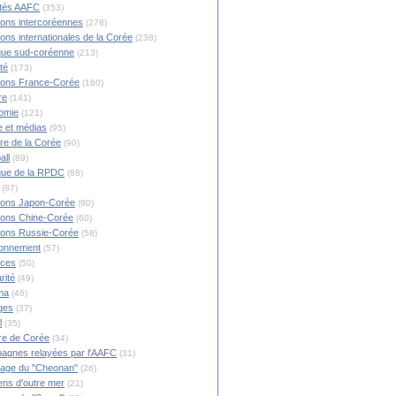
ités AAFC
(353)
ions intercoréennes
(278)
ions internationales de la Corée
(238)
ique sud-coréenne
(213)
té
(173)
ions France-Corée
(160)
re
(141)
omie
(121)
 et médias
(95)
ire de la Corée
(90)
all
(89)
ique de la RPDC
(88)
(87)
ions Japon-Corée
(80)
ions Chine-Corée
(60)
ions Russie-Corée
(58)
ronnement
(57)
nces
(50)
rité
(49)
ma
(46)
ges
(37)
l
(35)
re de Corée
(34)
agnes relayées par l'AAFC
(31)
rage du "Cheonan"
(26)
ns d'outre mer
(21)