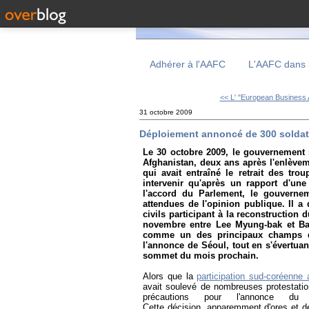
Adhérer à l'AAFC
L'AAFC dans 
<< L' "European Business A
31 octobre 2009
Déploiement annoncé de 300 soldats
Le 30 octobre 2009, le gouvernement 
Afghanistan, deux ans après l'enlèvem
qui avait entraîné le retrait des tr
intervenir qu'après un rapport d'un
l'accord du Parlement, le gouvernem
attendues de l'opinion publique. Il a 
civils participant à la reconstruction
novembre entre Lee Myung-bak et Bar
comme un des principaux champs de 
l'annonce de Séoul, tout en s'évertuan
sommet du mois prochain.
Alors que la
participation sud-coréenne
avait soulevé de nombreuses protestatio
précautions pour l'annonce du
Cette décision, apparemment d'ores et d