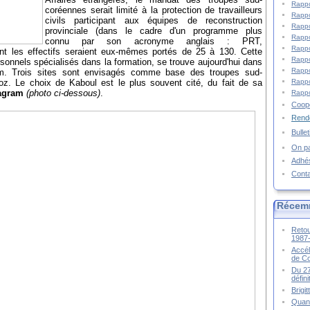
Rappo
coréennes serait limité à la protection de travailleurs
Rappo
civils participant aux équipes de reconstruction
Rappo
provinciale (dans le cadre d'un programme plus
Rappo
connu par son acronyme anglais : PRT,
Rappo
ont les effectifs seraient eux-mêmes portés de 25 à 130. Cette
Rappo
nnels spécialisés dans la formation, se trouve aujourd'hui dans
Rappo
m. Trois sites sont envisagés comme base des troupes sud-
Rappo
z. Le choix de Kaboul est le plus souvent cité, du fait de sa
agram
(photo ci-dessous)
.
Rappo
Coopé
Rende
Bulle
On pa
Adhé
Cont
Récem
Retou
1987
Accél
de C
Du 27
défin
Brigi
Quand