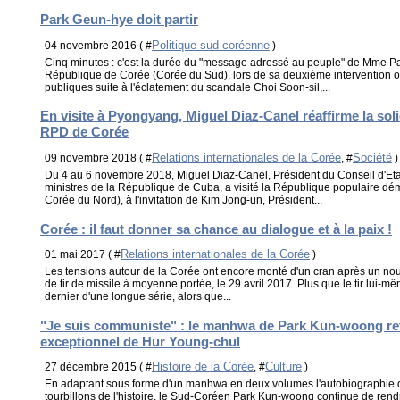
Park Geun-hye doit partir
Politique sud-coréenne
04 novembre 2016 ( #
)
Cinq minutes : c'est la durée du "message adressé au peuple" de Mme P
République de Corée (Corée du Sud), lors de sa deuxième intervention o
publiques suite à l'éclatement du scandale Choi Soon-sil,...
En visite à Pyongyang, Miguel Diaz-Canel réaffirme la sol
RPD de Corée
Relations internationales de la Corée
Société
09 novembre 2018 ( #
, #
)
Du 4 au 6 novembre 2018, Miguel Diaz-Canel, Président du Conseil d'Eta
ministres de la République de Cuba, a visité la République populaire 
Corée du Nord), à l'invitation de Kim Jong-un, Président...
Corée : il faut donner sa chance au dialogue et à la paix !
Relations internationales de la Corée
01 mai 2017 ( #
)
Les tensions autour de la Corée ont encore monté d'un cran après un nou
de tir de missile à moyenne portée, le 29 avril 2017. Plus que le tir lui-même
dernier d'une longue série, alors que...
"Je suis communiste" : le manhwa de Park Kun-woong ret
exceptionnel de Hur Young-chul
Histoire de la Corée
Culture
27 décembre 2015 ( #
, #
)
En adaptant sous forme d'un manhwa en deux volumes l'autobiographie d
tourbillons de l'histoire, le Sud-Coréen Park Kun-woong continue de rendr