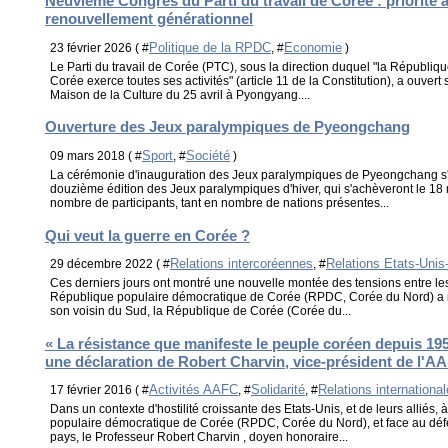
Neuvième Congrès du Parti du travail de Corée : priorité 
renouvellement générationnel
Politique de la RPDC
Economie
23 février 2026 ( #
, #
)
Le Parti du travail de Corée (PTC), sous la direction duquel "la Républi
Corée exerce toutes ses activités" (article 11 de la Constitution), a ouvert 
Maison de la Culture du 25 avril à Pyongyang....
Ouverture des Jeux paralympiques de Pyeongchang
Sport
Société
09 mars 2018 ( #
, #
)
La cérémonie d'inauguration des Jeux paralympiques de Pyeongchang s'e
douzième édition des Jeux paralympiques d'hiver, qui s'achèveront le 18
nombre de participants, tant en nombre de nations présentes...
Qui veut la guerre en Corée ?
Relations intercoréennes
Relations Etats-Unis
29 décembre 2022 ( #
, #
Ces derniers jours ont montré une nouvelle montée des tensions entre le
République populaire démocratique de Corée (RPDC, Corée du Nord) a ré
son voisin du Sud, la République de Corée (Corée du...
« La résistance que manifeste le peuple coréen depuis 195
une déclaration de Robert Charvin, vice-président de l'A
Activités AAFC
Solidarité
Relations internationa
17 février 2016 ( #
, #
, #
Dans un contexte d'hostilité croissante des Etats-Unis, et de leurs alliés,
populaire démocratique de Corée (RPDC, Corée du Nord), et face au déf
pays, le Professeur Robert Charvin , doyen honoraire...