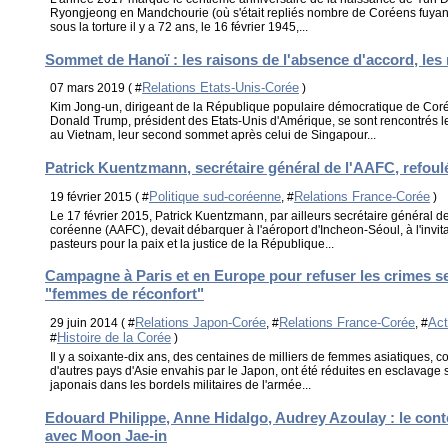
Ryongjeong en Mandchourie (où s'était repliés nombre de Coréens fuyant
sous la torture il y a 72 ans, le 16 février 1945,...
Sommet de Hanoï : les raisons de l'absence d'accord, les
Relations Etats-Unis-Corée
07 mars 2019 ( #
)
Kim Jong-un, dirigeant de la République populaire démocratique de Cor
Donald Trump, président des Etats-Unis d'Amérique, se sont rencontrés le
au Vietnam, leur second sommet après celui de Singapour...
Patrick Kuentzmann, secrétaire général de l'AAFC, refou
Politique sud-coréenne
Relations France-Corée
19 février 2015 ( #
, #
)
Le 17 février 2015, Patrick Kuentzmann, par ailleurs secrétaire général de 
coréenne (AAFC), devait débarquer à l'aéroport d'Incheon-Séoul, à l'invit
pasteurs pour la paix et la justice de la République...
Campagne à Paris et en Europe pour refuser les crimes s
"femmes de réconfort"
Relations Japon-Corée
Relations France-Corée
Act
29 juin 2014 ( #
, #
, #
Histoire de la Corée
#
)
Il y a soixante-dix ans, des centaines de milliers de femmes asiatiques, c
d'autres pays d'Asie envahis par le Japon, ont été réduites en esclavage
japonais dans les bordels militaires de l'armée...
Edouard Philippe, Anne Hidalgo, Audrey Azoulay : le con
avec Moon Jae-in