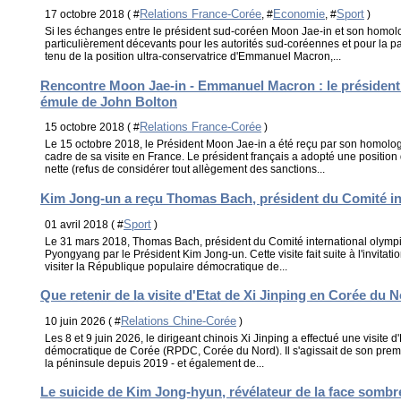
Relations France-Corée
Economie
Sport
17 octobre 2018 ( #
, #
, #
)
Si les échanges entre le président sud-coréen Moon Jae-in et son homolo
particulièrement décevants pour les autorités sud-coréennes et pour la p
tenu de la position ultra-conservatrice d'Emmanuel Macron,...
Rencontre Moon Jae-in - Emmanuel Macron : le président 
émule de John Bolton
Relations France-Corée
15 octobre 2018 ( #
)
Le 15 octobre 2018, le Président Moon Jae-in a été reçu par son homo
cadre de sa visite en France. Le président français a adopté une position
nette (refus de considérer tout allègement des sanctions...
Kim Jong-un a reçu Thomas Bach, président du Comité in
Sport
01 avril 2018 ( #
)
Le 31 mars 2018, Thomas Bach, président du Comité international olympi
Pyongyang par le Président Kim Jong-un. Cette visite fait suite à l'invita
visiter la République populaire démocratique de...
Que retenir de la visite d'Etat de Xi Jinping en Corée du 
Relations Chine-Corée
10 juin 2026 ( #
)
Les 8 et 9 juin 2026, le dirigeant chinois Xi Jinping a effectué une visite
démocratique de Corée (RPDC, Corée du Nord). Il s'agissait de son prem
la péninsule depuis 2019 - et également de...
Le suicide de Kim Jong-hyun, révélateur de la face sombr