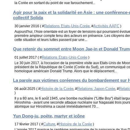
la Corée en sortant du point de vue farouchement...
Agir pour la paix et la solidarité en Asie : une conférence
collectif Solida
Relations Etats-Unis-Corée
Activités AAFC
30 janvier 2016 ( #
, #
)
Aujourd'hui, l'Asie orientale est un foyer de tensions qui pourraient évolu
première ampleur compte tenu des acteurs en présence. Les citoyens des
cette situation et leurs luttes passent par une...
Que retenir du sommet entre Moon Jae-in et Donald Trum
Relations Etats-Unis-Corée
01 juillet 2017 ( #
)
Le 30 juin 2017, à l'occasion de la première visite aux Etats-Unis de Moo
président de la République de Corée (Corée du Sud), un communiqué con
homologue américain Donald Trump. Alors que le déplacement...
La parole aux victimes coréennes du bombardement sur 
Histoire de la Corée
Relations Japon-Corée
Relati
06 août 2025 ( #
, #
, #
)
Il y a 80 ans, le 6 août 1945, une bombe nucléaire ("Little Boy") était larg
Hiroshima - avant une seconde attaque nucléaire sur Nagasaki trois jou
atomique sur Hiroshima a causé immédiatement 70...
Yun Dong-ju, poète, martyr et icône
Culture
Histoire de la Corée
17 février 2017 ( #
, #
)
L'année 2017 marque le centième anniversaire de la naissance de Yun 