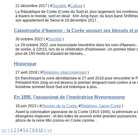
Société
Culture
21 décembre 2017 ( #
, #
)
La République de Corée (Corée du Sud) et, plus largement, les nombreu
à travers le monde, sont en deuil : Kim Jong-hyun, du boys band SHINhee
son appartement de Séoul le 18 décembre 2017...
Catastrophe d'Itaewon : la Corée secourt ses blessés et p
Société
30 octobre 2022 ( #
)
Le 29 octobre 2022, une bousculade meurtrière dans les rues d'Itaewon, 
de soirée, à 22h15, lors de la célébration d'Halloween. Un premier bilan de
plus de 150 morts et d'autant de blessés,...
Historique
Relations intercoréennes
27 avril 2018 ( #
)
En franchissant la zone démilitarisée le 27 avril 2018 pour rencontrer le 
Président Kim Jong-un est devenu le premier dirigeant nord-coréen à se 
troisième sommet Nord-Sud est historique à plus...
En 1895, l'assassinat de l'impératrice Myeongseong
Histoire de la Corée
Relations Japon-Corée
18 juin 2023 ( #
, #
)
Avant la colonisation japonaise de la Corée (1910-1945), la péninsule a 
étrangères majeures - et des luttes de pouvoir entre grandes puissances. 
atroce de la reine Min (connu en Corée comme...
20
30
40
50
60
70
80
90
<<
<
1
2
3
5
6
7
8
9
10
>
>>
4