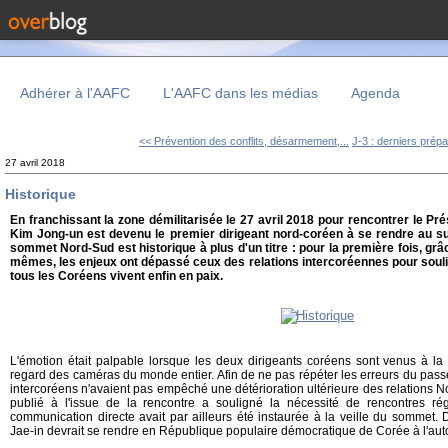
Adhérer à l'AAFC
L'AAFC dans les médias
Agenda
<< Prévention des conflits, désarmement,...
J-3 : derniers prépar
27 avril 2018
Historique
En franchissant la zone démilitarisée le 27 avril 2018 pour rencontrer le Pré
Kim Jong-un est devenu le premier dirigeant nord-coréen à se rendre au su
sommet Nord-Sud est historique à plus d'un titre : pour la première fois, gr
mêmes, les enjeux ont dépassé ceux des relations intercoréennes pour souli
tous les Coréens vivent enfin en paix.
L'émotion était palpable lorsque les deux dirigeants coréens sont venus à la r
regard des caméras du monde entier. Afin de ne pas répéter les erreurs du pas
intercoréens n'avaient pas empêché une détérioration ultérieure des relation
publié à l'issue de la rencontre a souligné la nécessité de rencontres rég
communication directe avait par ailleurs été instaurée à la veille du sommet. 
Jae-in devrait se rendre en République populaire démocratique de Corée à l'au