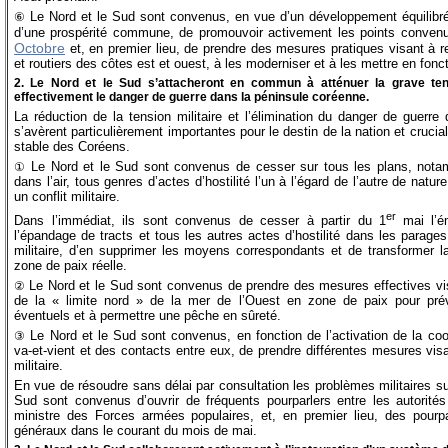
Le Nord et le Sud sont convenus, en vue d’un développement équilibré
⑥
d’une prospérité commune, de promouvoir activement les points conven
Octobre
et, en premier lieu, de prendre des mesures pratiques visant à rel
et routiers des côtes est et ouest, à les moderniser et à les mettre en fon
2. Le Nord et le Sud s’attacheront en commun à atténuer la grave tensi
effectivement le danger de guerre dans la péninsule coréenne.
La réduction de la tension militaire et l’élimination du danger de guerr
s’avèrent particulièrement importantes pour le destin de la nation et crucia
stable des Coréens.
Le Nord et le Sud sont convenus de cesser sur tous les plans, notam
①
dans l’air, tous genres d’actes d’hostilité l’un à l’égard de l’autre de natu
un conflit militaire.
er
Dans l’immédiat, ils sont convenus de cesser à partir du 1
mai l’é
l’épandage de tracts et tous les autres actes d’hostilité dans les parage
militaire, d’en supprimer les moyens correspondants et de transformer l
zone de paix réelle.
Le Nord et le Sud sont convenus de prendre des mesures effectives vis
②
de la « limite nord » de la mer de l’Ouest en zone de paix pour préven
éventuels et à permettre une pêche en sûreté.
Le Nord et le Sud sont convenus, en fonction de l’activation de la co
③
va-et-vient et des contacts entre eux, de prendre différentes mesures visa
militaire.
En vue de résoudre sans délai par consultation les problèmes militaires sur
Sud sont convenus d’ouvrir de fréquents pourparlers entre les autorités
ministre des Forces armées populaires, et, en premier lieu, des pourpa
généraux dans le courant du mois de mai.