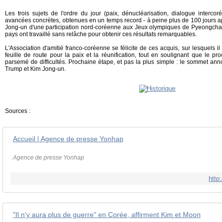
Les trois sujets de l'ordre du jour (paix, dénucléarisation, dialogue interco
avancées concrètes, obtenues en un temps record - à peine plus de 100 jours a
Jong-un d'une participation nord-coréenne aux Jeux olympiques de Pyeongcha
pays ont travaillé sans relâche pour obtenir ces résultats remarquables.
L'Association d'amitié franco-coréenne se félicite de ces acquis, sur lesquels i
feuille de route pour la paix et la réunification, tout en soulignant que le p
parsemé de difficultés. Prochaine étape, et pas la plus simple : le sommet an
Trump et Kim Jong-un.
Sources :
Accueil | Agence de presse Yonhap
Agence de presse Yonhap
http
"Il n'y aura plus de guerre" en Corée, affirment Kim et Moon