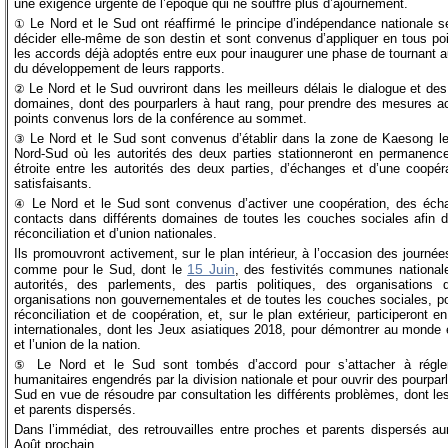
une exigence urgente de l’époque qui ne souffre plus d’ajournement.
Le Nord et le Sud ont réaffirmé le principe d’indépendance nationale se
①
décider elle-même de son destin et sont convenus d’appliquer en tous poi
les accords déjà adoptés entre eux pour inaugurer une phase de tournant au
du développement de leurs rapports.
Le Nord et le Sud ouvriront dans les meilleurs délais le dialogue et de
②
domaines, dont des pourparlers à haut rang, pour prendre des mesures act
points convenus lors de la conférence au sommet.
Le Nord et le Sud sont convenus d’établir dans la zone de Kaesong l
③
Nord-Sud où les autorités des deux parties stationneront en permanence
étroite entre les autorités des deux parties, d’échanges et d’une coop
satisfaisants.
Le Nord et le Sud sont convenus d’activer une coopération, des écha
④
contacts dans différents domaines de toutes les couches sociales afin d
réconciliation et d’union nationales.
Ils promouvront activement, sur le plan intérieur, à l’occasion des journée
15 Juin
comme pour le Sud, dont le
, des festivités communes nationale
autorités, des parlements, des partis politiques, des organisations 
organisations non gouvernementales et de toutes les couches sociales, po
réconciliation et de coopération, et, sur le plan extérieur, participeron
internationales, dont les Jeux asiatiques 2018, pour démontrer au monde ent
et l’union de la nation.
Le Nord et le Sud sont tombés d’accord pour s’attacher à régle
⑤
humanitaires engendrés par la division nationale et pour ouvrir des pourpar
Sud en vue de résoudre par consultation les différents problèmes, dont les
et parents dispersés.
Dans l’immédiat, des retrouvailles entre proches et parents dispersés au
Août prochain.