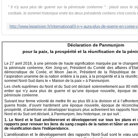
" Il n'y aura plus de guerre sur la péninsule coréenne " : placé sous le si
cordiale, le sommet historique entre les deux présidents coréens s'est conclu d
Déclaration de Panmunjom
pour la paix, la prospérité et la réunification de la pé
Le 27 avril 2018, à une période de haute signification marquée par le changem
la péninsule coréenne, Kim Jong-un, Président du Comité des affaires d’Eta
démocratique de Corée, et Moon Jae-in, Président de la République de 
l’aspiration unanime de la nation entière à la paix, à la prospérité et à la réunif
sommet Nord-Sud dans le « Maison de la paix » à Panmunjom.
Les chefs suprêmes du Nord et du Sud ont déclaré solennellement aux 80 mil
entier qui n’y aura plus de guerre et qu’une époque nouvelle, époque de 
péninsule coréenne.
Suivant leur ferme volonté de mettre fin au plus tôt à la division et à l’affrontem
guerre froide, d’ouvrir hardiment une époque nouvelle, époque de réconcilia
prospérité, d’améliorer et développer toujours plus activement les rapports No
Nord et du Sud ont déclaré, à Panmunjom, lieu historique, ce qui suit :
1. Le Nord et le Sud amélioreront et développeront sur tous les plans et
rapports pour renouer les liens du sang coupés de la nation et hâter un ave
de réunification dans l’indépendance.
L’amélioration et le développement des rapports Nord-Sud sont le vœu una