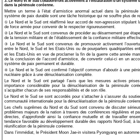
3. Le Nord et le Sud collaboreront activement à l’instauration d’un système
dans la péninsule coréenne.
Mettre un terme à l’état d’armistice anormal actuel dans la péninsule 
système de paix durable sont une tâche historique qui ne souffre plus de re
Le Nord et le Sud ont réaffirmé leur accord de non-agression stipulant 
①
de force armée pour convenir de le respecter rigoureusement.
Le Nord et le Sud sont convenus de procéder au désarmement par étape e
②
de la tension militaire et de l’établissement de la confiance militaire effecti
Le Nord et le Sud sont convenus de promouvoir activement l’ouverture
③
entre le Nord, le Sud et les Etats-Unis ou de pourparlers quadripartites en
et les Etats-Unis en vue de proclamer la fin de la guerre cette année mar
de la conclusion de l’accord d’armistice, de convertir celui-ci en un acco
système de paix permanent et durable.
Le Nord et le Sud ont confirmé l’objectif commun d’aboutir à une pé
④
nucléaire grâce à une dénucléarisation complète.
Le Nord et le Sud ont partagé l’avis que les mesures actives prises
importance considérable pour la dénucléarisation de la péninsule co
s’acquitter chacun de ses responsabilités et de son rôle.
Le Nord et le Sud se sont accordés pour s’attacher à s’assurer du soutie
communauté internationale pour la dénucléarisation de la péninsule coréen
Les chefs suprêmes du Nord et du Sud sont convenu de discuter série
problèmes majeurs de la nation à travers des conférences régulières et pa
directes, d’approfondir ainsi la confiance mutuelle et de travailler ens
tendance favorable au développement durable des rapports Nord-Sud, à la p
réunification de la péninsule coréenne.
Dans l’immédiat, le Président Moon Jae-in visitera Pyongyang en automne 