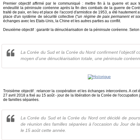
Premier objectif affirmé par le communiqué : mettre fin à la guerre et aux t
endeuillé la péninsule coréenne après la fin des combats de la guerre de Coré
traité de paix, en lieu et place de l'accord d'armistice de 1953, a été hautement 
place d'un système de sécurité collective ("
un régime de paix permanent et so
échanges avec les Etats-Unis, la Chine et les autres parties au conflit.
Deuxième objectif : garantir la dénucléarisation de la péninsule coréenne. Sel
La Corée du Sud et la Corée du Nord confirment l’objectif 
moyen d’une dénucléarisation totale, une péninsule coréenn
Troisième objectif : relancer la coopération et les échanges intercoréens. A ce
27 avril 2018 a fixé au 15 août - jour de la libération de la Corée de l'occupatio
de familles séparées.
La Corée du Sud et la Corée du Nord ont décidé de pour
de réunion des familles séparées à l’occasion du Jour de la 
le 15 août cette année.