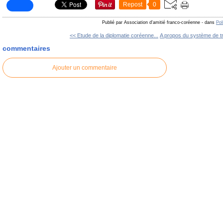
Repost
0
Publié par Association d'amitié franco-coréenne
-
dans
Pol
<< Etude de la diplomatie coréenne...
A propos du système de tra
commentaires
Ajouter un commentaire