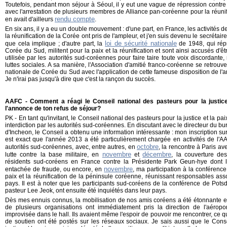
Toutefois, pendant mon séjour à Séoul, il y eut une vague de répression contre 
avec l'arrestation de plusieurs membres de Alliance pan-coréenne pour la réunifi
rendu compte
en avait d'ailleurs
.
En six ans, il y a eu un double mouvement : d'une part, en France, les activités d
la réunification de la Corée ont pris de l'ampleur, et j'en suis devenu le secrétair
loi de sécurité nationale
que cela implique ; d'autre part, la
de 1948, qui rép
Corée du Sud, militent pour la paix et la réunification et sont ainsi accusés d'ê
utilisée par les autorités sud-coréennes pour faire taire toute voix discordan
luttes sociales. A sa manière, l'Association d'amitié franco-coréenne se retrouve
nationale de Corée du Sud avec l'application de cette fameuse disposition de l'arti
Je n'irai pas jusqu'à dire que c'est la rançon du succès.
AAFC - Comment a réagi le Conseil national des pasteurs pour la justice et
l'annonce de ton refus de séjour?
PK - En tant qu'invitant, le Conseil national des pasteurs pour la justice et la pai
interdiction par les autorités sud-coréennes. En discutant avec le directeur du bu
d'Incheon, le Conseil a obtenu une information intéressante : mon inscription sur
est exact que l'année 2013 a été particulièrement chargée en activités de l'A
octobre
autorités sud-coréennes, avec, entre autres, en
, la rencontre à Paris ave
novembre
décembre
lutte contre la base militaire, en
et
, la couverture de
résidents sud-coréens en France contre la Présidente Park Geun-hye dont 
novembre
entachée de fraude, ou encore, en
, ma participation à la conférenc
paix et la réunification de la péninsule coréenne, réunissant responsables assoc
pays. Il est à noter que les participants sud-coréens de la conférence de Pots
pasteur Lee Jeok, ont ensuite été inquiétés dans leur pays.
Dès mes ennuis connus, la mobilisation de nos amis coréens a été étonnante 
de plusieurs organisations ont immédiatement pris la direction de l'aéropo
improvisée dans le hall. Ils avaient même l'espoir de pouvoir me rencontrer, ce 
de soutien ont été postés sur les réseaux sociaux. Je sais aussi que le Conse