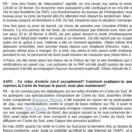
PK - Une fois l'ordre de "
déportation
" signifié, on m'a rendu ma valise et remis
12h30 le 18 février. En revanche mon passeport a été confisqué et ne m'a été re
l'air et des frontières (la PAF). Les fonctionnaires du bureau de l'immigration voul
bureau pour la zone de transit afin d'y attendre mon départ du lendemain. Mais 
le bureau jusqu'à sa fermeture à 20h. En fait, j'espérais que la situation s'arrange,
Une fois dans la zone de transit, j'ai choisi de prendre une chambre d'hôtel 
heures. Ca m'a permis de me laver, de communiquer par Internet avec mes ami
(un peu). Et le 18 février à 8h30, j'ai pris place devant la porte d'embarque
valise qu'il fallait bien mettre en soute à un moment. J'ai été rejoint par un cou
autre vol et, grâce à eux, l'attente a été un moment agréable. J'étais même triste
déjeuner ensemble, mon premier repas depuis une vingtaine d'heures, mais, 
pensais même plus à manger. Et, à midi, ma valise et moi avons enfin embarqué
pendant le vol, le personnel de bord avait mission de s'assurer que j'étais bien à
A Paris, j'ai été remis dans les mains de la Police de l'air et des frontières qu
vérifications en pareil cas. Les policiers de la PAF ont été plutôt surpris de m
passeport n'ait été accompagné d'aucun document explicatif. J'étais refoulé de Co
AAFC - Ce refus d'entrée est-il exceptionnel? Comment expliques-tu que 
reprises la Corée du Sud par le passé, mais plus maintenant?
PK - Je ne connais pas les statistiques sur les refus d'entrée en Corée du Sud. Ma
eu quelques cas spectaculaires d'expulsion de Corée du Sud, assorties d'inter
Benjamin Monnet
notre compatriote
a été expulsé en raison de sa participation
de Jeju, aux manifestations contre le projet de base militaire sur l'île. Il ava
Shin Eun-mi
mois dernier,
, Américaine d'origine coréenne, a été expulsée pour
sur ses voyages en Corée du Nord, des propos violant la loi sud-coréenne de s
Shin avait déjà écrit un livre consacré à ses voyages en Corée du Nord, livre
diffusion en Corée du Sud, avec l'appui des pouvoirs publics!
En mai 2009, quand j'ai visité la Corée du Sud pour la dernière fois, je faisais dé
franco-coréenne, avec toute la visibilité qu'offrait le site Internet de l'AAFC, e