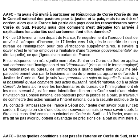
AAFC - Tu avais été invité à participer en République de Corée (Corée du Su
le Conseil national des pasteurs pour la justice et la paix, mais tu as été ref
coréen, alors que la France fait partie des pays dont les ressortissants sont
Corée du Sud. Peux-tu nous dire comment s'est déroulée ton arrivée à 
explications les autorités sud-coréennes t'ont-elles données?
PK - Le 16 février, à mon départ de France, l'enregistrement à l'aéroport s'est
arrivée à l'aéroport d'Incheon, le 17 février vers 14h, dès le contrôle de mon 
bureau de l'immigration pour des vérifications supplémentaires. Il s'avère q
noire"
(c'est le terme employé) à l'initiative d'une "
agence gouvernementale
" s
dire laquelle), ce que j'ignorais en partant de France.
En conséquence, on m'a signifié mon refus d'entrer en Corée du Sud en applicati
sud-coréenne sur l'immigration et ma "
déportation
" (c'est aussi le terme employé
Le responsable du bureau de l'immigration a quand même bien voulu me préci
particulièrement visé par le troisième alinéa du premier paragraphe de l'article 11
Justice de Corée du Sud, je suis "
une personne au sujet de laquelle il existe de 
la possibilité qu'elle commette des actes nuisant à l'intérêt national ou à la sé
Corée
". Je tiens à dire que les fonctionnaires du bureau de l'immigration ont é
les mots servant à justifier mon interdiction d'entrer en Corée sont d'une viol
l'invitation du Conseil national des pasteurs pour la justice et la paix, je n'avais, 
de commettre des actes nuisant à l'intérêt national ou à la sécurité publique de 
J'ai contacté l'ambassade de France à Séoul pour tenter d'en savoir plus sur ce
coréen. Il s'agit bien sûr d'une décision souveraine, mais je veux savoir quels f
être ainsi considéré comme un criminel en Corée du Sud! Le 18 février, avant 
m'a dit ne pas avoir pu obtenir davantage de précisions de la part du ministère s
AAFC - Dans quelles conditions s'est passée l'attente en Corée du Sud, et le 