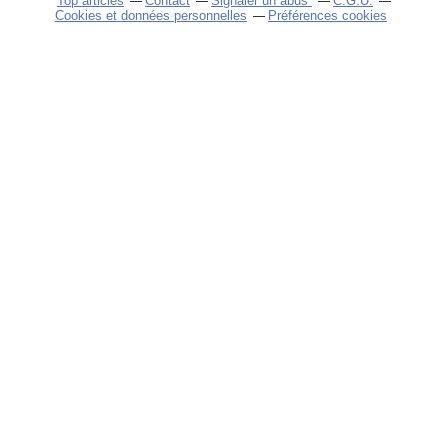
Top articles
Contact
Signaler un abus
C.G.U.
Cookies et données personnelles
Préférences cookies