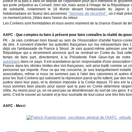
justice et la paix a saisi un député de l'opposition pour qu'il interpelle le gouver
qui porte préjudice au Conseil, bien sûr, mais aussi à l'image de la République d
de solidarité, notamment le 18 février devant l'ambassade du Japon à S
"femmes de réconfort"
hebdomadaire en faveur des anciennes
, où il était pr
ce moment précis, j'étais dans l'avion du retour.
Les Coréens sont formidables et nous avons vraiment de la chance d'avoir de tel
AAFC - Que comptes-tu faire à présent pour faire connaître la réalité du go
PK - Je vais continuer mon travail au sein de l'Association d'amitié franco-coré
de dire. Il convient d'alerter les autorités françaises sur ma mésaventure des 17
déjà via l'ambassade de France à Séoul. Je vais quand même adresser une lett
République qui a récemment annoncé qu'il se rendrait en Corée du Sud cette 
temps de faire part, directement, à la Présidente Park Geun-hye de notr
autoritaire
dans ce pays. Il est scandaleux qu'un responsable d'une association f
France dans les strictes limites des lois françaises, soit ainsi traité comme un 
personnel qui importe. Pour ce qui me concerne, je suis tranquillement installé
associatives, même si nous ne sommes pas à l'abri des calomnies et autres dif
pour les Sud-Coréens qui subissent la répression parce qu'ils luttent, par des mo
justice dans leur pays, et la division imposée à la Corée depuis 70 ans est la 
nous sommes bien placés pour savoir que la paix en Corée détermine largem
nôtre. Au moins pour ça, on ne peut pas se désintéresser du sort de ces gens. Il 
amis.
C'est le nouvel an lunaire et je leur souhaite de tout coeur une très très b
AAFC - Merci