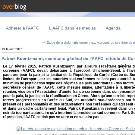
Adhérer à l'AAFC
L'AAFC dans les médias
Agenda
<< Etude de la diplomatie coréenne...
A propos du système de tra
19 février 2015
Patrick Kuentzmann, secrétaire général de l'AAFC, refoulé de Co
Le 17 février 2015, Patrick Kuentzmann, par ailleurs secrétaire général de
coréenne (AAFC), devait débarquer à l'aéroport d'Incheon-Séoul, à l'invi
pasteurs pour la paix et la justice de la République de Corée (Corée du Sud)
limites de l'aéroport, car les autorités sud-coréennes ne l'ont pas autorisé 
minimum de justification digne des régimes les plus autoritaires - des motifs
secrétaire général de l'AAFC, cette mesure inique, attentatoire à la liberté
réunion, vise bien l'Association d'amité franco-coréenne dans son ensemble
pour la paix, la justice et la réunification en Corée. Alors qu'une terrible rép
forces progressistes en Corée du Sud, les autorités sud-coréennes ont fai
présent des personnalités et des organisations non coréennes qui agissent 
et dans un cadre parfaitement légal. Patrick Kuentzmann revient dans un 
noir du tournant autoritaire qu'a imprimé la présidente sud-coréenne Park Geun
répression, l'AAFC ne doit pas se taire et ne se taira pas!
La très lacunaire explicitation du refus d'entrée en Corée du Sud de 