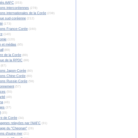
ités AAFC
(353)
ions intercoréennes
(278)
ions internationales de la Corée
(238)
ique sud-coréenne
(212)
té
(173)
ions France-Corée
(160)
re
(140)
omie
(120)
 et médias
(95)
all
(89)
ire de la Corée
(89)
ique de la RPDC
(88)
(87)
ions Japon-Corée
(80)
ions Chine-Corée
(60)
ions Russie-Corée
(58)
ronnement
(57)
nces
(50)
rité
(49)
ma
(46)
ges
(37)
l
(35)
re de Corée
(34)
agnes relayées par l'AAFC
(31)
rage du "Cheonan"
(26)
ns d'outre mer
(21)