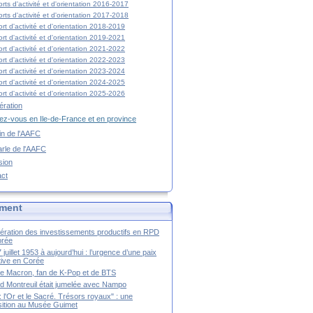
rts d'activité et d'orientation 2016-2017
rts d'activité et d'orientation 2017-2018
rt d'activité et d'orientation 2018-2019
rt d'activité et d'orientation 2019-2021
rt d'activité et d'orientation 2021-2022
rt d'activité et d'orientation 2022-2023
rt d'activité et d'orientation 2023-2024
rt d'activité et d'orientation 2024-2025
rt d'activité et d'orientation 2025-2026
ration
z-vous en Ile-de-France et en province
tin de l'AAFC
rle de l'AAFC
sion
act
ment
ération des investissements productifs en RPD
orée
 juillet 1953 à aujourd’hui : l’urgence d’une paix
itive en Corée
tte Macron, fan de K-Pop et de BTS
 Montreuil était jumelée avec Nampo
a : l'Or et le Sacré. Trésors royaux" : une
ition au Musée Guimet