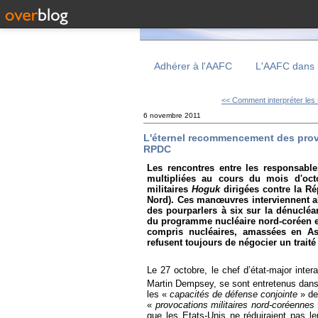
Adhérer à l'AAFC
L'AAFC dans 
<< Comment interpréter les s
6 novembre 2011
L'éternel recommencement des provo
RPDC
Les rencontres entre les responsable
multipliées au cours du mois d'oct
militaires
Hoguk
dirigées contre la R
Nord). Ces manœuvres interviennent a
des pourparlers à six sur la dénucléar
du programme nucléaire nord-coréen est
compris nucléaires, amassées en As
refusent toujours de négocier un traité
Le 27 octobre, le chef d’état-major int
Martin Dempsey, se sont entretenus dans 
les «
capacités de défense conjointe
» de
«
provocations militaires nord-coréennes
que les Etats-Unis ne réduiraient pas le