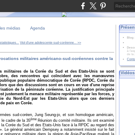
Présen
les médias
Agenda
Blog
tatistiques...
Viol d'une adolescente sud-coréenne... >>
Descr
à l'as
de la
cations militaires américano-sud-coréennes contre la
Cont
s militaires de la Corée du Sud et des Etats-Unis se sont
Vidéos
obre, des rencontres qui coïncident avec les manœuvres
épublique populaire démocratique de Corée (RPDC, Corée du
lors que des discussions sont en cours en vue d'une reprise
isation de la péninsule coréenne. La justification principale
 justement la menace militaire représentée par les forces, y
ie du Nord-Est par les Etats-Unis alors que ces derniers
 de paix en Corée.
erarmées sud-coréen, Jung Seung-jo, et son homologue américain,
ème
le cadre de la 35
Réunion du comité militaire. Ils ont examiné
 la Corée du Sud et des Etats-Unis face à la RPDC au regard des
». Le général américain Dempsey a notamment insisté sur le fait
ur présence militaire dans la région de Asie-Pacifique malgré la