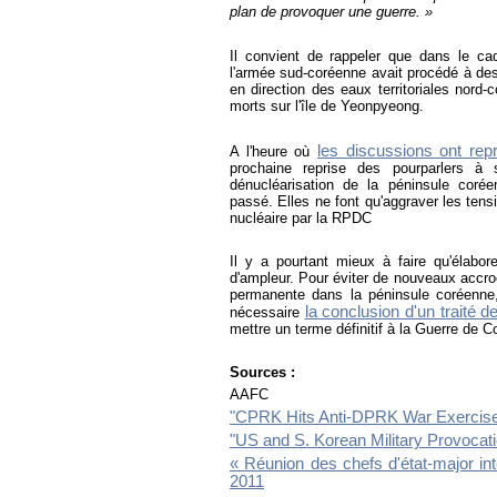
plan de provoquer une guerre. »
Il convient de rappeler que dans le ca
l'armée sud-coréenne avait procédé à des t
en direction des eaux territoriales nord-c
morts sur l'île de Yeonpyeong.
les discussions ont rep
A l'heure où
prochaine reprise des pourparlers à 
dénucléarisation de la péninsule corée
passé. Elles ne font qu'aggraver les tensi
nucléaire par la RPDC
Il y a pourtant mieux à faire qu'élabore
d'ampleur. Pour éviter de nouveaux accro
permanente dans la péninsule coréenne,
la conclusion d'un traité d
nécessaire
mettre un terme définitif à la Guerre de C
Sources :
AAFC
"CPRK Hits Anti-DPRK War Exercis
"US and S. Korean Military Provocat
«
Réunion des chefs d'état-major in
2011