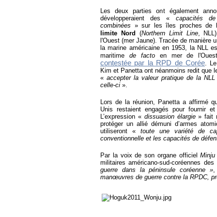
Les deux parties ont également annon
développeraient des «
capacités de 
combinées
» sur les îles proches de
limite Nord
(
Northern Limit Line
, NLL
l'Ouest (mer Jaune). Tracée de manière un
la marine américaine en 1953, la NLL est
maritime
de facto
en mer de l'Oue
contestée par la RPD de Corée
. Le
Kim et Panetta ont néanmoins redit que l
«
accepter la valeur pratique de la NLL
celle-ci
».
Lors de la réunion, Panetta a affirmé q
Unis restaient engagés pour fournir et
L’expression «
dissuasion élargie
» fait 
protéger un allié démuni d’armes atomi
utiliseront «
toute une variété de cap
conventionnelle et les capacités de défen
Par la voix de son organe officiel
Minju
militaires américano-sud-coréennes d
guerre dans la péninsule coréenne »
,
man
œ
uvres de guerre contre la RPDC, pr