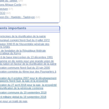
age du "Sewol"
(20)
ions Afrique-Corée
(18)
tecture
(17)
RECO
(12)
won-Do - Hapkido - Taekkyon
(12)
nts importants
principes de la réunification de la patrie
niqué conjoint Nord-Sud du 4 juillet 1972
ution 3390 B de l'Assemblée générale des
ns Unies
t de fondation de la République fédérale
ratique du Koryo
d de base intercoréen du 13 décembre 1991
amme en dix points pour une grande union de
la nation en faveur de la réunification de la patrie
ration commune Nord-Sud du 15 juin 2000
ration conjointe du 4ème tour des Pourparlers à
ration du 4 octobre 2007 pour le développement
apports Nord-Sud, la paix et la prospérité
ration du 27 avril 2018 pour la paix, la prospérité
 réunification de la péninsule coréenne
aration commune du 19 septembre 2018
d militaire global du 19 septembre 2018
ion pour un traité de paix