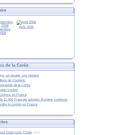
irs
Août 2006
tembre
2008
os de la Corée
ys, un peuple, une histoire
llions de Coréens
ographie de la Corée
habet coréen
Coréens en France
de 11.000 Français adoptés d'origine coréenne
ndre le coréen en France
ries
ions Etats-Unis-Corée
(357)