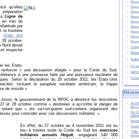
Rappo
cé qu’elles
Rappo
préparation
Rappo
 la
Ligne de
Rappo
) en mer de
Rappo
ilatérale par
Rappo
 la frontière
Rappo
mais est
st
Rappo
 28 octobre,
Rappo
e Nord devait
Coopé
 et respecter
Rende
Bulle
ue les Etats-
On pa
 renforcer «
une dissuasion élargie
» pour la Corée du Sud.
Adhé
référence à une promesse faite par une puissance nucléaire de
Cont
ques. Selon la déclaration du 28 octobre 2011, les Etats-Unis
acités, incluant le parapluie nucléaire américain, la frappe
se de missile
».
Récem
 Joson
, le gouvernement de la RPDC a dénoncé les rencontres
Accél
es 27 et 28 octobre comme «
destinées à accroître le danger de
de C
 notant que
« les va-t-en-guerre sud-coréens organisent des
Du 27
évues pour coïncider avec ces discussions militaires.
»
défin
Brigi
En effet,
du 27 octobre au 4 novembre 2011 ont eu
Quand
lieu à travers toute la Corée du Sud les
exercices
"Sill
militaires annuels
Hoguk
,
engageant 140 000
expos