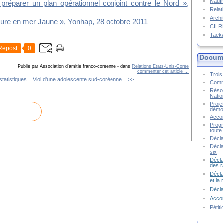
Naufr
préparer un plan opérationnel conjoint contre le Nord »,
Relat
Archi
rgure en mer Jaune
», Yonhap, 28 octobre 2011
CIL
Taek
Repost
0
Docume
Publié par Association d'amitié franco-coréenne
-
dans
Relations Etats-Unis-Corée
commenter cet article
…
Trois 
tatistiques...
Viol d'une adolescente sud-coréenne... >>
Commu
Résol
Natio
Proje
démoc
Accor
Progr
toute 
Décla
Décla
six
Décla
des r
Décla
et la
Décl
Accor
Pétit