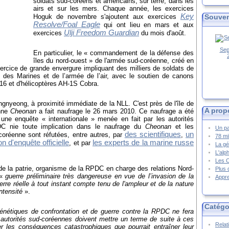
soldats sud-coréens et américains, sur terre, dans les
airs et sur les mers. Chaque année, les exercices
Key
Souven
Hoguk de novembre s'ajoutent aux exercices
Resolve/Foal Eagle
qui ont lieu en mars et aux
Ulji Freedom Guardian
exercices
du mois d'août.
Sep
En particulier, le « commandement de la défense des
îles du nord-ouest » de l'armée sud-coréenne, créé en
xercice de grande envergure impliquant des milliers de soldats de
s des Marines et de l’armée de l’air, avec le soutien de canons
16 et d'hélicoptères AH-1S Cobra.
engnyeong, à proximité immédiate de la NLL.
C'est près de l'île de
A prop
enne
Cheonan
a fait naufrage le 26 mars 2010. Ce naufrage a été
 une enquête « internationale » menée en fait par les autorités
C nie toute implication dans le naufrage du
Cheonan
et les
Un pa
des scientifiques
un
coréenne sont réfutées, entre autres, par
,
78 mi
d'enquête officielle
les experts de la marine russe
, et par
La gé
L'alp
Les 
 de la patrie, organisme de la RPDC en charge des relations Nord-
Plus 
 «
guerre préliminaire très dangereuse en vue de l’invasion de la
Appre
e réelle à tout instant compte tenu de l'ampleur et de la nature
ntensité
».
Catégo
frénétiques de confrontation et de guerre contre la RPDC ne fera
s autorités sud-coréennes doivent mettre un terme de suite à ces
Relat
er les conséquences catastrophiques que pourrait entraîner leur