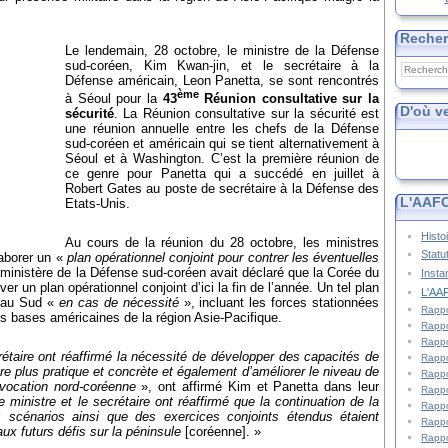
Reche
Le lendemain, 28 octobre, le ministre de la Défense
sud-coréen, Kim Kwan-jin, et le secrétaire à la
Défense américain, Leon Panetta, se sont rencontrés
ème
à Séoul pour la
43
Réunion consultative sur la
D'où v
sécurité
. La Réunion consultative sur la sécurité est
une réunion annuelle entre les chefs de la Défense
sud-coréen et américain qui se tient alternativement à
Séoul et à Washington. C’est la première réunion de
ce genre pour Panetta qui a succédé en juillet à
Robert Gates au poste de secrétaire à la Défense des
L'AAFC
Etats-Unis.
Histo
Au cours de la réunion du 28 octobre, les ministres
Statu
laborer un «
plan opérationnel conjoint pour contrer les éventuelles
ministère de la Défense sud-coréen avait déclaré que la Corée du
Insta
r un plan opérationnel conjoint d’ici la fin de l’année. Un tel plan
L'AAF
e au Sud «
en cas de nécessité
», incluant les forces stationnées
Rappo
s bases américaines de la région Asie-Pacifique.
Rappo
Rappo
crétaire ont réaffirmé la nécessité de développer des capacités de
Rappo
ère plus pratique et concrète et également d’améliorer le niveau de
Rappo
vocation nord-coréenne
», ont affirmé Kim et Panetta dans leur
Rappo
e ministre et le secrétaire ont réaffirmé que la continuation de la
Rappo
ers scénarios ainsi que des exercices conjoints étendus étaient
Rappo
x futurs défis sur la péninsule
[coréenne]. »
Rappo