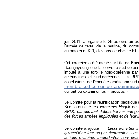
juin 2011, a organisé le 28 octobre un e
l’armée de terre, de la marine, du corp
automoteurs K-9, d'avions de chasse KF-
Cet exercice a été mené sur l’île de Ba
Baengnyeong que la corvette sud-coré
imputé à une torpille nord-coréenne par
américaines et sud-coréennes. La RPD
conclusions de l'enquête américano-sud-
membre sud-coréen de la commission 
qui ont pu examiner les « preuves ».
L
e Comité pour la réunification pacifique
Sud, a qualifié les exercices
Hoguk
de
RPDC car pouvant déboucher sur une guerr
des forces armées impliquées et de leur i
Le comité a ajouté :
«
Leurs activités 
qu’accélérer leur propre destruction. Le
actions militaires imprudentes pour évit