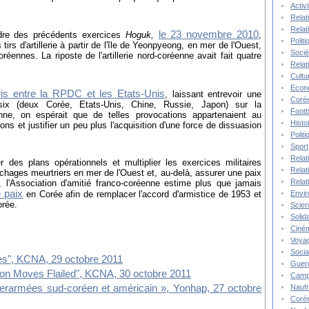
Activ
Relat
Relat
le 23 novembre 2010
dre des précédents exercices
Hoguk,
,
Polit
irs d'artillerie à partir de l'île de Yeonpyeong, en mer de l'Ouest,
Socié
oréennes. La riposte de l'artillerie nord-coréenne avait fait quatre
Relat
Cultu
Econ
ris entre la RPDC et les Etats-Unis
, laissant entrevoir une
Corée
six (deux Corée, Etats-Unis, Chine, Russie, Japon) sur la
Footb
nne, on espérait que de telles provocations appartenaient au
Histo
ons et justifier un peu plus l'acquisition d'une force de dissuasion
Polit
Sport
Relat
r des plans opérationnels et multiplier les exercices militaires
Relat
chages meurtriers en mer de l'Ouest et, au-delà, assurer une paix
Relat
 l'Association d'amitié franco-coréenne estime plus que jamais
e paix
Envi
en Corée afin de remplacer l'accord d'armistice de 1953 et
orée.
Scie
Solida
Ciné
Voya
Socia
es",
KCNA, 29 octobre 2011
Guer
ion Moves Flailed",
KCNA, 30 octobre 2011
Camp
Nauf
terarmées sud-coréen et américain », Yonhap, 27 octobre
Corée