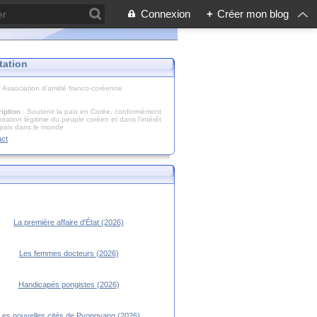
Connexion
+
Créer mon blog
tation
: Association d'amitié franco-coréenne
iption
: Soutenir la paix en Corée, conformément
piration légitime du peuple coréen et dans l’intérêt
 paix dans le monde
act
La première affaire d'État (2026)
Les femmes docteurs (2026)
Handicapés pongistes (2026)
Les nouvelles cités de Pyongyang (2026)