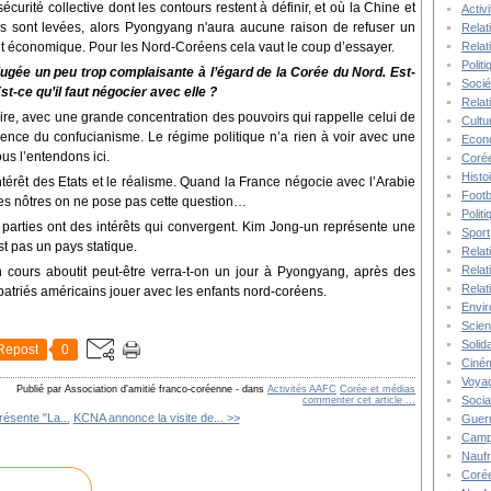
urité collective dont les contours restent à définir, et où la Chine et
Activ
ons sont levées, alors Pyongyang n'aura aucune raison de refuser un
Relat
t économique. Pour les Nord-Coréens cela vaut le coup d’essayer.
Relat
Polit
 jugée un peu trop complaisante à l’égard de la Corée du Nord. Est-
Socié
t-ce qu’il faut négocier avec elle ?
Relat
aire, avec une grande concentration des pouvoirs qui rappelle celui de
Cultu
fluence du confucianisme. Le régime politique n’a rien à voir avec une
Econ
us l’entendons ici.
Corée
Histo
ntérêt des Etats et le réalisme. Quand la France négocie avec l’Arabie
Footb
des nôtres on ne pose pas cette question…
Polit
 parties ont des intérêts qui convergent. Kim Jong-un représente une
Sport
t pas un pays statique.
Relat
Relat
n cours aboutit peut-être verra-t-on un jour à Pyongyang, après des
Relat
patriés américains jouer avec les enfants nord-coréens.
Envi
Scie
Solida
Repost
0
Ciné
Voya
Publié par Association d'amitié franco-coréenne
-
dans
Activités AAFC
Corée et médias
Socia
commenter cet article
…
résente "La...
KCNA annonce la visite de... >>
Guer
Camp
Nauf
Corée