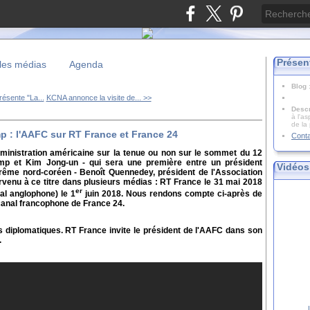
Présen
les médias
Agenda
Blog
résente "La...
KCNA annonce la visite de... >>
Descr
à l'as
de la
 : l'AAFC sur RT France et France 24
Cont
ministration américaine sur la tenue ou non sur le sommet du 12
mp et Kim Jong-un - qui sera une première entre un président
Vidéos
prême nord-coréen - Benoît Quennedey, président de l'Association
rvenu à ce titre dans plusieurs médias : RT France le 31 mai 2018
er
al anglophone) le 1
juin 2018. Nous rendons compte ci-après de
 canal francophone de France 24.
s diplomatiques. RT France invite le président de l'AAFC dans son
.