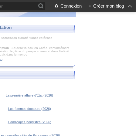
Connexion
+
Créer mon blog
tation
: Association d'amitié franco-coréenne
iption
: Soutenir la paix en Corée, conformément
piration légitime du peuple coréen et dans l’intérêt
 paix dans le monde
act
La première affaire d'État (2026)
Les femmes docteurs (2026)
Handicapés pongistes (2026)
Les nouvelles cités de Pyongyang (2026)