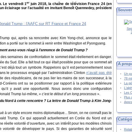
er
. Le vendredi 1
juin 2018, la chaîne de télévision France 24 (en
un éclairage sur l'actualité en invitant Benoît Quennedey, président
Souven
Sep
Trump qui, après sa rencontre avec Kim Yong-chol, annonce que le
tion a porté sur le sommet à venir entre Washington et Pyongyang.
ment avez-vous réagi à l’annonce de Donald Trump ?
 des semaines de confrontation le sommet était réellement en danger.
rée du Sud. Elle a fait tout ce qui était possible pour que ce sommet ait
A prop
c’est déjà tout un symbole. Rappelons qu’il est personnellement sous
n’avait pas été
 ans le processus engagé par l’administration Clinton
Un pa
e des républicains, de ne pas lier les mains de son successeur, à la
78 mi
rd-Coréens ont su se positionner par rapport à la politique extérieure
La gé
L'alp
qu’il y avait une opportunité. Nous avons donc une configuration
Les 
 Donald Trump lui-même, «
c’est le début d’un long processus
».
Plus 
s du Nord à cette rencontre ? La lettre de Donald Trump à Kim Jong-
Appre
ué à un style encore moins diplomatique... Sinon, on ne connaît pas le
nald Trump. Ce qui apparaît actuellement en Corée du Nord est un
Catégo
ne réelle volonté d’ouverture, avec un intérêt pour les modèles chinois
le volonté de développer le pays. Si des garanties de sécurité sont
Relat