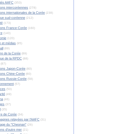
ités AAFC
(353)
ions intercoréennes
(278)
ions internationales de la Corée
(238)
ique sud-coréenne
(212)
té
(173)
ions France-Corée
(160)
re
(140)
omie
(120)
 et médias
(95)
all
(89)
ire de la Corée
(89)
ique de la RPDC
(88)
(87)
ions Japon-Corée
(80)
ions Chine-Corée
(60)
ions Russie-Corée
(58)
ronnement
(57)
nces
(50)
rité
(49)
ma
(46)
ges
(37)
l
(35)
re de Corée
(34)
agnes relayées par l'AAFC
(31)
rage du "Cheonan"
(26)
ns d'outre mer
(21)