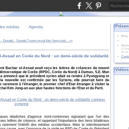
Présen
les médias
Agenda
Blog
- Donald...
Donald Trump reçoit Kim Yong-chol... >>
Descr
à l'as
de la
-Assad en Corée du Nord : un demi-siècle de solidarité
Cont
nt Bachar el-Assad avait reçu les lettres de créances du nouvel
Vidéos
 démocratique de Corée (RPDC, Corée du Nord) à Damas, S.E. Mun
annoncé que le président syrien allait se rendre à Pyongyang et
la nouvelle est confirmée par les Syriens, elle pourrait faire du
rarement à l'étranger, le premier chef d'Etat étranger à visiter la
al Kim Jong-un aux plus hautes fonctions de l'Etat et du Parti.
siques dépêches d'agence nord-coréennes signalant que l'un des
 lettres de créance, et rappelant l'importance des liens bilatéraux
 rarement l'intérêt des médias occidentaux. Mais le retentissement
t pour cause, avec l'annonce de la visite en RPD de Corée du Président