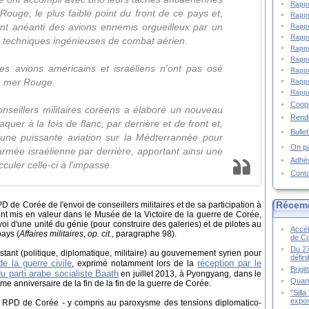
Rappo
ouge, le plus faible point du front de ce pays et,
Rappo
ont anéanti des avions ennemis orgueilleux par un
Rappo
Rappo
 techniques ingénieuses de combat aérien.
Rappo
Rappo
les avions américains et israéliens n'ont pas osé
Rappo
la mer Rouge.
Rappo
Rappo
Coopé
onseillers militaires coréens a élaboré un nouveau
Rende
aquer à la fois de flanc, par derrière et de front et,
Bulle
r une puissante aviation sur la Médterrannée pour
On pa
'armée israélienne par derrière, apportant ainsi une
Adhé
culer celle-ci à l'impasse.
Cont
Récem
PD de Corée de l'envoi de conseillers militaires et de sa participation à
ment mis en valeur dans le Musée de la Victoire de la guerre de Corée,
oi d'une unité du génie (pour construire des galeries) et de pilotes au
Accél
pays (
Affaires militaires
,
op. cit.
, paragraphe 98).
de C
Du 27
ant (politique, diplomatique, militaire) au gouvernement syrien pour
défin
e la guerre civile
réception par le
, exprimé notamment lors de la
Brigi
u parti arabe socialiste Baath
en juillet 2013, à Pyongyang, dans le
Quand
e anniversaire de la fin de la fin de la guerre de Corée.
"Sill
expos
 la RPD de Corée - y compris au paroxysme des tensions diplomatico-