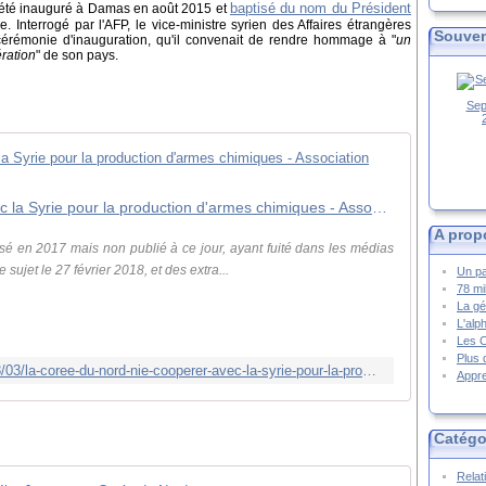
baptisé du nom du Président
été inauguré à Damas en août 2015 et
 Interrogé par l'AFP, le vice-ministre syrien des Affaires étrangères
Souven
cérémonie d'inauguration, qu'il convenait de rendre hommage à "
un
ération
" de son pays.
Sep
La Corée du Nord nie coopérer avec la Syrie pour la production d'armes chimiques - Association d'amitié franco-coréenne
A prop
sé en 2017 mais non publié à ce jour, ayant fuité dans les médias
 sujet le 27 février 2018, et des extra...
Un pa
78 mi
La gé
L'alp
Les 
Plus 
http://www.amitiefrancecoree.org/2018/03/la-coree-du-nord-nie-cooperer-avec-la-syrie-pour-la-production-d-armes-chimiques.html
Appre
Catégo
Relat