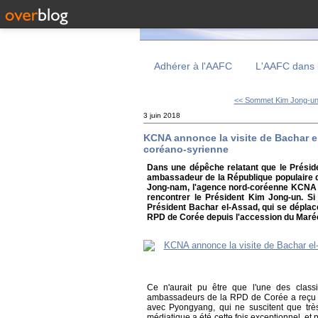
Adhérer à l'AAFC
L'AAFC dans 
<< Sommet Kim Jong-un 
3 juin 2018
KCNA annonce la visite de Bachar el
coréano-syrienne
Dans une dépêche relatant que le Préside
ambassadeur de la République populaire
Jong-nam, l'agence nord-coréenne KCNA a 
rencontrer le Président Kim Jong-un. Si 
Président Bachar el-Assad, qui se déplace 
RPD de Corée depuis l'accession du Maréch
Ce n'aurait pu être que l'une des clas
ambassadeurs de la RPD de Corée a reçu ses
avec Pyongyang, qui ne suscitent que très
médiatique a été cette fois exceptionnel, e