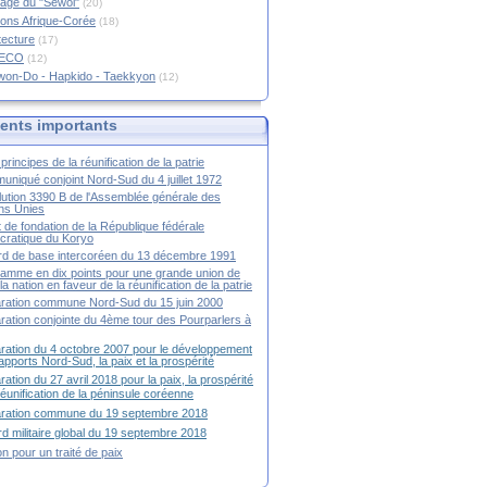
age du "Sewol"
(20)
ions Afrique-Corée
(18)
tecture
(17)
RECO
(12)
won-Do - Hapkido - Taekkyon
(12)
nts importants
principes de la réunification de la patrie
niqué conjoint Nord-Sud du 4 juillet 1972
ution 3390 B de l'Assemblée générale des
ns Unies
t de fondation de la République fédérale
ratique du Koryo
d de base intercoréen du 13 décembre 1991
amme en dix points pour une grande union de
la nation en faveur de la réunification de la patrie
ration commune Nord-Sud du 15 juin 2000
ration conjointe du 4ème tour des Pourparlers à
ration du 4 octobre 2007 pour le développement
apports Nord-Sud, la paix et la prospérité
ration du 27 avril 2018 pour la paix, la prospérité
 réunification de la péninsule coréenne
aration commune du 19 septembre 2018
d militaire global du 19 septembre 2018
ion pour un traité de paix