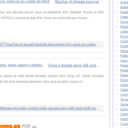
Bachar el-Assad pourrait rencontrer Kim Jong-un en Corée du Nord
Activ
Relat
Relat
r qui devrait réunir pour la première fois Donald Trump et Kim
Polit
nne KCNA a annoncé que Kim Jong-un recevrait son homo...
Socié
Relat
Cultu
Econ
Corée
https://francais.rt.com/international/51277-bachar-el-assad-pourrait-rencontrer-kim-jong-un-coree-nord
Footb
Histo
Polit
Sport
Syria's Assad says will visit North Korea, news agency reports
Relat
Relat
Relat
he plans to visit North Korean leader Kim Jong Un, North Korean
Envi
ly the first meeting between Kim and another head of ...
Scie
Solida
Ciné
Voya
Socia
https://www.reuters.com/article/us-northkorea-missiles-syria/syrias-assad-says-will-visit-north-korea-news-agency-reports-idUSKCN1IZ0DD
Guer
Camp
Nauf
Corée
Repost
0