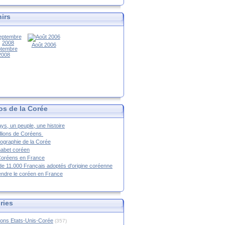
irs
Août 2006
tembre
2008
os de la Corée
ys, un peuple, une histoire
llions de Coréens
ographie de la Corée
habet coréen
Coréens en France
de 11.000 Français adoptés d'origine coréenne
ndre le coréen en France
ries
ions Etats-Unis-Corée
(357)