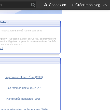
Connexion
+
Créer mon blog
tation
: Association d'amitié franco-coréenne
iption
: Soutenir la paix en Corée, conformément
piration légitime du peuple coréen et dans l’intérêt
 paix dans le monde
act
La première affaire d'État (2026)
Les femmes docteurs (2026)
Handicapés pongistes (2026)
Les nouvelles cités de Pyongyang (2026)