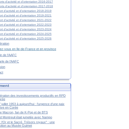
rts d'activité et d'orientation 2016-2017
rts d'activité et d'orientation 2017-2018
rt d'activité et d'orientation 2018-2019
rt d'activité et d'orientation 2019-2021
rt d'activité et d'orientation 2021-2022
rt d'activité et d'orientation 2022-2023
rt d'activité et d'orientation 2023-2024
rt d'activité et d'orientation 2024-2025
rt d'activité et d'orientation 2025-2026
ration
z-vous en Ile-de-France et en province
tin de l'AAFC
rle de l'AAFC
sion
act
ment
ération des investissements productifs en RPD
orée
 juillet 1953 à aujourd’hui : l’urgence d’une paix
itive en Corée
tte Macron, fan de K-Pop et de BTS
 Montreuil était jumelée avec Nampo
a : l'Or et le Sacré. Trésors royaux" : une
ition au Musée Guimet