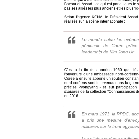
Bachar el-Assad - ce qui est par ailleurs le
pas ses alliés les plus anciens et les plus fi
Selon l'agence KCNA, le Président Assad a
réalisés sur la scène internationale :
Le monde salue les événem
péninsule de Corée grâce 
leadership de Kim Jong Un .
C'est à la fin des années 1960 que l'étab
l'ouverture d'une ambassade nord-corée
Corée a ensuite apporté un soutien constant à
nord-coréens sont intervenus dans la guer
précise Pyongyang - et leur participation
militaires
de la collection "Connaissances d
en 2016 :
En mars 1973, la RPDC, acq
a pris une mesure d'envoy
militaires sur le front égyptien
Les pilotes coréens en Egypt