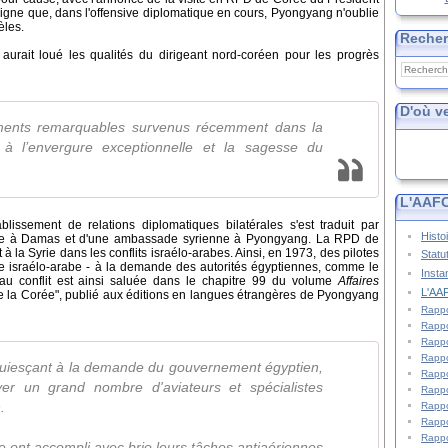
 signe que, dans l'offensive diplomatique en cours, Pyongyang n'oublie
dèles.
Reche
urait loué les qualités du dirigeant nord-coréen pour les progrès
D'où v
ents remarquables survenus récemment dans la
à l’envergure exceptionnelle et la sagesse du
L'AAFC
lissement de relations diplomatiques bilatérales s'est traduit par
Histo
nne à Damas et d'une ambassade syrienne à Pyongyang. La RPD de
 la Syrie dans les conflits israélo-arabes. Ainsi, en 1973, des pilotes
Statu
re israélo-arabe - à la demande des autorités égyptiennes, comme le
Insta
 au conflit est ainsi saluée dans le chapitre 99 du volume
Affaires
L'AAF
e la Corée", publié aux éditions en langues étrangères de Pyongyang
Rappo
Rappo
Rappo
Rappo
uiesçant à la demande du gouvernement égyptien,
Rappo
er un grand nombre d'aviateurs et spécialistes
Rappo
.
Rappo
Rappo
Rappo
e ont accompli avec brio leurs tâches antiaériennes