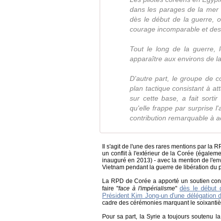
dans les parages de la mer R
dès le début de la guerre, 
courage incomparable et des
Tout le long de la guerre, 
apparaître aux environs de 
D'autre part, le groupe de c
plan tactique consistant à att
sur cette base, a fait sorti
qu'elle frappe par surprise l
contribution remarquable à ac
Il s'agit de l'une des rares mentions par la R
un conflit à l'extérieur de la Corée (égale
inauguré en 2013) - avec la mention de l'env
Vietnam pendant la guerre de libération du 
La RPD de Corée a apporté un soutien const
dès le début d
faire "
face à l'impérialisme
"
Président Kim Jong-un d'une délégation d
cadre des cérémonies marquant le soixantièm
Pour sa part, la Syrie a toujours soutenu