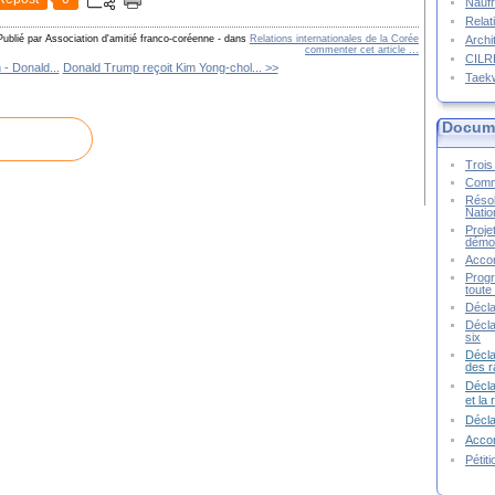
Naufr
Relat
Archi
Publié par Association d'amitié franco-coréenne
-
dans
Relations internationales de la Corée
commenter cet article
…
CIL
- Donald...
Donald Trump reçoit Kim Yong-chol... >>
Taek
Docume
Trois 
Commu
Résol
Natio
Proje
démoc
Accor
Progr
toute 
Décla
Décla
six
Décla
des r
Décla
et la
Décl
Accor
Pétit