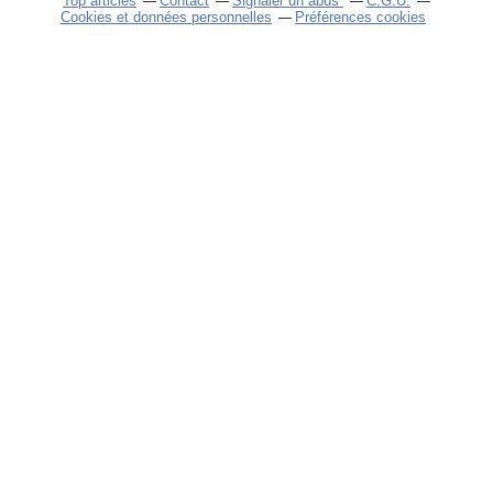
Top articles
Contact
Signaler un abus
C.G.U.
Cookies et données personnelles
Préférences cookies