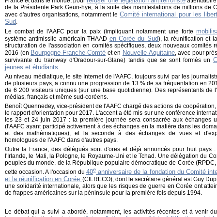
refuser une législation antiterroriste
France et dans le monde, pour
attentatoire
de la Présidente Park Geun-hye, à la suite des manifestations de millions de 
Comité international pour les lib
avec d'autres organisations, notamment le
Sud
.
mobilis
Le combat de l'AAFC pour la paix (impliquant notamment une forte
en Corée du Sud
système antimissile américain THAAD
), la réunification et 
structuration de l'association en comités spécifiques, deux nouveaux comités 
Bourgogne-Franche-Comté
Nouvelle-Aquitaine
2016 (en
et en
, avec pour pré
C
survivante du tramway d'Oradour-sur-Glane) tandis que se sont formés un
jeunes et étudiants
.
Au niveau médiatique, le site Internet de l'AAFC, toujours suivi par les journali
de plusieurs pays, a connu une progression de 13 % de sa fréquentation en 
de 6 200 visiteurs uniques (sur une base quotidienne). Des représentants de 
médias, français et même sud-coréens.
Benoît Quennedey, vice-président de l'AAFC chargé des actions de coopération, 
le rapport d'orientation pour 2017. L'accent a été mis sur une conférence interna
les 23 et 24 juin 2017 : la première journée sera consacrée aux échanges un
(l'AAFC ayant participé activement à des échanges en la matière dans les domain
et des mathématiques), et la seconde à des échanges de vues et d'expé
homologues de l'AAFC dans d'autres pays.
Outre la France, des délégués sont d'ores et déjà annoncés pour huit pays : 
l'Irlande, le Mali, la Pologne, le Royaume-Uni et le Tchad. Une délégation du Co
peuples du monde, de la République populaire démocratique de Corée (RPDC, C
e
40
anniversaire de la fondation du Comité inte
cette occasion. A l'occasion du
et la réunification en Corée
(CILRECO), dont le secrétaire général est Guy Dupré
une solidarité internationale, alors que les risques de guerre en Corée ont attein
de frappes américaines sur la péninsule pour la première fois depuis 1994.
Le débat qui a suivi a abordé, notamment, les activités récentes et à venir 