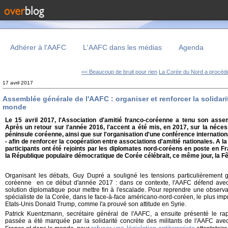
Adhérer à l'AAFC
L'AAFC dans les médias
Agenda
<< Beaucoup de bruit pour rien
La Corée du Nord a procédé
17 avril 2017
Assemblée générale de l'AAFC : organiser et renforcer la solidari
monde
Le 15 avril 2017, l'Association d'amitié franco-coréenne a tenu son asse
Après un retour sur l'année 2016, l'accent a été mis, en 2017, sur la néces
péninsule coréenne, ainsi que sur l'organisation d'une conférence internationa
- afin de renforcer la coopération entre associations d'amitié nationales. A la
participants ont été rejoints par les diplomates nord-coréens en poste en Fra
la République populaire démocratique de Corée célébrait, ce même jour, la Fêt
Organisant les débats, Guy Dupré a souligné les tensions particulièrement 
coréenne en ce début d'année 2017 : dans ce contexte, l'AAFC défend avec f
solution diplomatique pour mettre fin à l'escalade. Pour reprendre une observatio
spécialiste de la Corée, dans le face-à-face américano-nord-coréen, le plus impr
Etats-Unis Donald Trump, comme l'a prouvé son attitude en Syrie.
Patrick Kuentzmann, secrétaire général de l'AAFC, a ensuite présenté le rap
passée a été marquée par la solidarité concrète des militants de l'AAFC ave