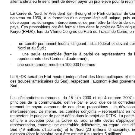
allemande a eu le sentiment de devoir payer un prix élevé pour la réunif
En Corée du Nord, le Président Kim Il-sung et le Parti du travail de C
nouveau en 1950, à la formation d’un organe législatif unique, puis 
développer les échanges intercoréens et de permettre la liberté de cir
pays. Ces propositions ont été formalisées dans le projet de Républiqu
Koryo (RFDK), lors du VIème Congrès du Parti du Travail de Corée, en 
-
un comité permanent fédéral dirigeant l’Etat fédéral et devant c
Nord et au Sud ;
-
une seule assemblée (formée à parité de représentants du 
représentants des Coréens d’outre-mer) ;
-
une seule armée, réduite à 100.000 hommes.
La RFDK serait un Etat neutre, indépendant des blocs politiques et milit
des troupes américaines du Sud), respectant l’autonomie des gouvern
Sud.
Les déclarations communes du 15 juin 2000 et du 4 octobre 2007 s
principes de la communauté, définie par le Sud, que de la confédéra
retenant le noyau commun de ces deux propositions : le développ
intercoréennes. De même, les comités conjoints – représentant en n
respectent le principe de parité défini dans le projet de RFDK. La parit
difficile à accepter pour la Corée du Sud si elle devait s’appli
représentation, comme une assemblée délibérante, au regard
des dif
Sud (49 millions d’habitants) et le Nord (23 millions d’habitants),
diaspora (dont le nombre peut être estimé à au moins 5 millions).