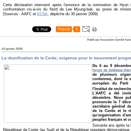
Cette déclaration intervient après l'annonce de la nomination de Hyun I
confrontation vis-à-vis du Nord de Lee Myung-bak, au poste de ministr
(Sources : AAFC et
KCNA
, dépêche du 30 janvier 2009)
Repost
0
Publié par Association d'amitié fra
16 janvier 2009
La réunification de la Corée, exigence pour le mouvement progre
Du 6 au 9 décembre 
forum de politique inte
de plusieurs organ
coréennes, dont la 
européen du Parti 
l'Institut de recherc
L'AAFC a été invit
décembre. Nous publ
prononcée le 7 déc
secrétaire général de
de la Corée et le r
qu'organisation d'ami
peuples français et c
Soixante ans après la 
République de Corée (au Sud) et de la République populaire démocratique 