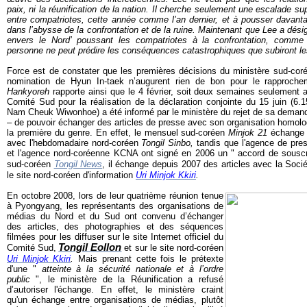
paix, ni la réunification de la nation. Il cherche seulement une escalade su
entre compatriotes,
cette année comme l’an dernier, et à pousser davanta
dans l’abysse de la confrontation et de la ruine. Maintenant que Lee a désig
envers le Nord’ poussant les compatriotes à la confrontation, comme m
personne ne peut prédire les conséquences catastrophiques que subiront les
Force est de constater que les premières décisions du ministère sud-coré
nomination de Hyun In-taek n’augurent rien de bon pour le rapprochem
Hankyoreh
rapporte ainsi que le 4 février, soit deux semaines seulement 
Comité Sud pour la réalisation de la déclaration conjointe du 15 juin (
Nam Cheuk Wiwonhoe) a été informé par le ministère du rejet de sa demand
– de pouvoir échanger des articles de presse avec son organisation homol
la première du genre. En effet, l
e mensuel sud-coréen
Minjok 21
échange d
avec l'hebdomadaire nord-coréen
Tongil Sinbo,
tandis que l'agence de pr
et l'agence nord-coréenne KCNA ont signé en 2006 un " accord de souscrip
sud-coréen
Tongil News
, il échange depuis 2007 des articles avec la Sociét
le site nord-coréen d'information
Uri Minjok Kkiri
.
En octobre 2008, lors de leur quatrième réunion tenue
à Pyongyang, les représentants des organisations de
médias du Nord et du Sud ont convenu d’échanger
des articles, des photographies et des séquences
filmées pour les diffuser sur le site Internet officiel du
Tongil Eollon
Comité
Sud,
et sur le site nord-coréen
Uri Minjok Kkiri
.
Mais prenant cette fois le prétexte
d'une "
atteinte à la sécurité nationale et à l’ordre
public
", le ministère de la Réunification a refusé
d
’autoriser l'échange. En effet, le ministère craint
qu'un échange entre organisations de médias, plutôt