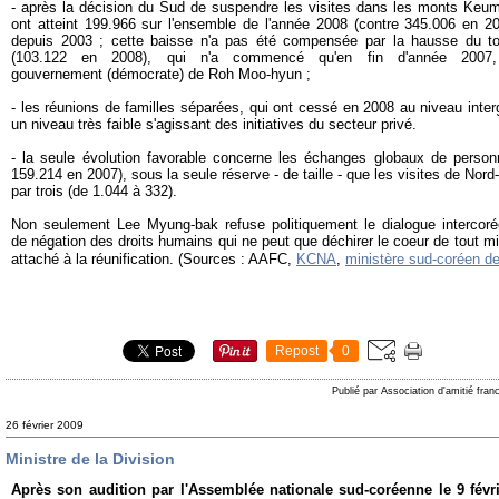
- après la décision du Sud de suspendre les visites dans les monts Keumga
ont atteint 199.966 sur l'ensemble de l'année 2008 (contre 345.006 en 20
depuis 2003 ; cette baisse n'a pas été compensée par la hausse du t
(103.122 en 2008), qui n'a commencé qu'en fin d'année 2007, à
gouvernement (démocrate) de Roh Moo-hyun ;
- les réunions de familles séparées, qui ont cessé en 2008 au niveau inte
un niveau très faible s'agissant des initiatives du secteur privé.
- la seule évolution favorable concerne les échanges globaux de perso
159.214 en 2007), sous la seule réserve - de taille - que les visites de Nor
par trois (de 1.044 à 332).
Non seulement Lee Myung-bak refuse politiquement le dialogue intercoré
de négation des droits humains qui ne peut que déchirer le coeur de tout mi
attaché à la réunification. (Sources : AAFC,
KCNA
,
ministère sud-coréen de
Repost
0
Publié par Association d'amitié fra
26 février 2009
Ministre de la Division
Après son audition par l'Assemblée nationale sud-coréenne le 9 févr