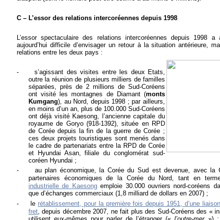
C – L’essor des relations intercoréennes depuis 1998
L’essor spectaculaire des relations intercoréennes depuis 1998 a a
aujourd’hui difficile d’envisager un retour à la situation antérieure,
relations entre les deux pays :
-
s’agissant des visites entre les deux Etats,
outre la réunion de plusieurs milliers de familles
séparées, près de 2 millions de Sud-Coréens
ont visité les montagnes de Diamant (
monts
Kumgang
), au Nord, depuis 1998 ; par ailleurs,
en moins d’un an, plus de 100.000 Sud-Coréens
ont déjà visité Kaesong, l’ancienne capitale du
royaume de Goryo (918-1392), située en RPD
de Corée depuis la fin de la guerre de Corée ;
ces deux projets touristiques sont menés dans
le cadre de partenariats entre la RPD de Corée
et Hyundai Asan, filiale du conglomérat sud-
coréen Hyundai ;
-
au plan économique, la Corée du Sud est devenue, avec la C
partenaires économiques de la Corée du Nord, tant en terme
industrielle de Kaesong
emploie 30.000 ouvriers nord-coréens d
que d’échanges commerciaux (1,8 milliard de dollars en 2007) ;
-
le
rétablissement, pour la première fois depuis 1951, d’une liaison
fret
, depuis décembre 2007, ne fait plus des Sud-Coréens des « insu
utilisent eux-mêmes pour parler de l’étranger («
l’outre-mer
») :