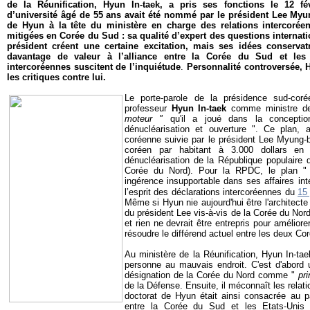
de la Réunification, Hyun In-taek, a pris ses fonctions le 12 fé
d’université âgé de 55 ans avait été nommé par le président Lee Myun
de Hyun à la tête du ministère en charge des relations intercoré
mitigées en Corée du Sud : sa qualité d’expert des questions internati
président créent une certaine excitation, mais ses idées conservatr
davantage de valeur à l’alliance entre la Corée du Sud et les 
intercoréennes suscitent de l’inquiétude
.
Personnalité controversée, H
les critiques contre lui.
Le porte-parole de la présidence sud-cor
professeur
Hyun In-taek
comme ministre de 
moteur "
qu'il a joué dans la concepti
dénucléarisation et ouverture ". Ce plan, 
coréenne suivie par le président Lee Myung-
coréen par habitant à 3.000 dollars e
dénucléarisation de la République populair
Corée du Nord). Pour la RPDC, le plan " 
ingérence insupportable dans ses affaires int
l’esprit des déclarations intercoréennes du
15 
Même si Hyun nie aujourd'hui être l'architecte 
du président Lee vis-à-vis de la Corée du Nor
et rien ne devrait être entrepris pour améliore
résoudre le différend actuel entre les deux Cor
Au ministère de la Réunification, Hyun In-t
personne au mauvais endroit. C'est d'abord 
désignation de la Corée du Nord comme "
pr
de la Défense. Ensuite, il méconnaît les relat
doctorat de Hyun était ainsi consacrée au p
entre la Corée du Sud et les Etats-Unis