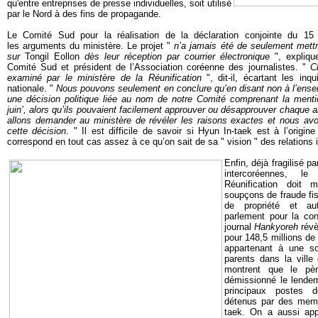
qu'entre entreprises de presse individuelles, soit utilisé
par le Nord à des fins de propagande.
Le Comité Sud pour la réalisation de la déclaration conjointe du 15
les arguments du ministère. Le projet "
n’a jamais été de seulement mettr
sur
Tongil Eollon
dès leur réception par courrier électronique
", expliq
Comité Sud et président de l’Association coréenne des journalistes. "
C
examiné par le ministère de la Réunification
", dit-il, écartant les inq
nationale. "
Nous pouvons seulement en conclure qu’en disant non à l’ense
une décision politique liée au nom de notre Comité comprenant la mentio
juin’, alors qu’ils pouvaient facilement approuver ou désapprouver chaque ar
allons demander au ministère de révéler les raisons exactes et nous avon
cette décision
. "
Il est difficile de savoir si Hyun In-taek est à l’origine
correspond e
n tout cas assez à ce qu’on sait de sa " vision " des relation
Enfin, déjà fragilisé p
intercoréennes, l
Réunification doit 
soupçons de fraude fis
de propriété et a
parlement pour la con
journal
Hankyoreh
révè
pour 148,5 millions d
appartenant à une so
parents dans la ville
montrent que le pè
démissionné le lendem
principaux postes de
détenus par des memb
taek. On a aussi app