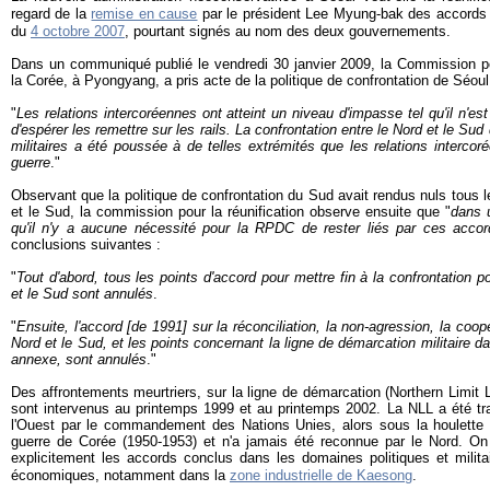
regard de la
remise en cause
par le président Lee Myung-bak des accords 
du
4 octobre 2007
, pourtant signés au nom des deux gouvernements.
Dans un communiqué publié le vendredi 30 janvier 2009, la Commission pou
la Corée, à Pyongyang, a pris acte de la politique de confrontation de Séou
"
Les relations intercoréennes ont atteint un niveau d'impasse tel qu'il n'est
d'espérer les remettre sur les rails. La confrontation entre le Nord et le Su
militaires a été poussée à de telles extrémités que les relations intercoré
guerre
."
Observant que la politique de confrontation du Sud avait rendus nuls tous 
et le Sud, la commission pour la réunification observe ensuite que "
dans u
qu'il n'y a aucune nécessité pour la RPDC de rester liés par ces acco
conclusions suivantes :
"
Tout d'abord, tous les points d'accord pour mettre fin à la confrontation pol
et le Sud sont annulés
.
"
Ensuite, l'accord [de 1991] sur la réconciliation, la non-agression, la coop
Nord et le Sud, et les points concernant la ligne de démarcation militaire da
annexe, sont annulés
."
Des affrontements meurtriers, sur la ligne de démarcation (Northern Limit 
sont intervenus au printemps 1999 et au printemps 2002. La NLL a été tr
l'Ouest par le commandement des Nations Unies, alors sous la houlette d
guerre de Corée (1950-1953) et n'a jamais été reconnue par le Nord. On 
explicitement les accords conclus dans les domaines politiques et milita
économiques, notamment dans la
zone industrielle de Kaesong
.