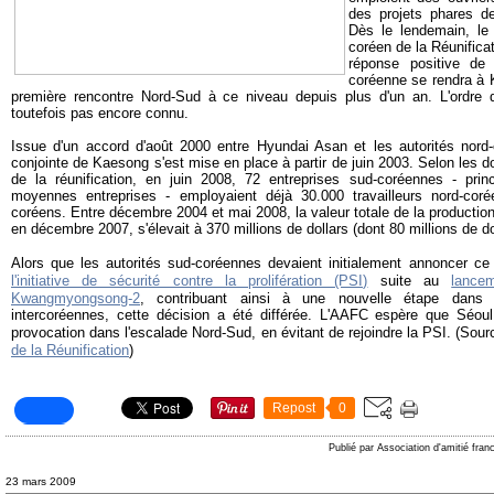
des projets phares de
Dès le lendemain, le 
coréen de la Réunifica
réponse positive de
coréenne se rendra à K
première rencontre Nord-Sud à ce niveau depuis plus d'un an. L
'ordre 
toutefois pas encore connu.
Issue d'un accord d'août 2000 entre Hyundai Asan et les autorités nord-c
conjointe de Kaesong s'est mise en place à partir de juin 2003. Selon les 
de la réunification, en juin 2008, 72 entreprises sud-coréennes - pri
moyennes entreprises - employaient déjà 30.000 travailleurs nord-coré
coréens. Entre décembre 2004 et mai 2008, la valeur totale de la productio
en décembre 2007, s'élevait à 370 millions de dollars (dont 80 millions de do
Alors que les autorités sud-coréennes devaient initialement annoncer c
l'initiative de sécurité contre la prolifération (PSI)
suite au
lance
Kwangmyongsong-2
, contribuant ainsi à une nouvelle étape dans l
intercoréennes, cette décision a été différée. L'AAFC espère que Séou
provocation dans l'escalade Nord-Sud, en évitant de rejoindre la PSI. (Sour
de la Réunification
)
Repost
0
Publié par Association d'amitié fra
23 mars 2009