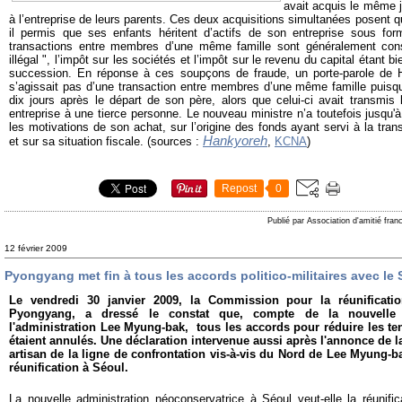
avait acquis le même j
à l’entreprise de leurs parents. Ces deux acquisitions simultanées posent que
il permis que ses enfants héritent d’actifs de son entreprise sous fo
transactions entre membres d’une même famille sont généralement con
illégal ", l’impôt sur les sociétés et l’impôt sur le revenu du capital étant b
succession. En réponse à ces soupçons de fraude, un porte-parole de H
s’agissait pas d’une transaction entre membres d’une même famille puisqu
dix jours après le départ de son père, alors que celui-ci avait transmis 
entreprise à une tierce personne. Le nouveau ministre n’a toutefois jusqu'à
les motivations de son achat, sur l’origine des fonds ayant servi à la transa
Hankyoreh
et sur sa situation fiscale. (sources :
,
KCNA
)
Repost
0
Publié par Association d'amitié fra
12 février 2009
Pyongyang met fin à tous les accords politico-militaires avec le
Le vendredi 30 janvier 2009, la Commission pour la réunificati
Pyongyang, a dressé le constat que, compte de la nouvelle p
l'administration Lee Myung-bak,
tous les accords pour réduire les ten
étaient annulés. Une déclaration intervenue aussi après l'annonce de 
artisan de la ligne de confrontation vis-à-vis du Nord de Lee Myung-b
réunification à Séoul.
La nouvelle administration néoconservatrice à Séoul veut-elle la réunifi