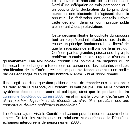
Le 27 février, le ministère de la Réunificatio
Nord d'une délégation de trois personnes du 
en oeuvre de la déclaration du 15 juin, dont
jeunes et des étudiants. Il s'agissait d'une tr
annuelle. La fédération des conseils univer
cette décision, dans un communiqué publi
pleinement à ces protestations.
Cette décision illustre la duplicité du discou
tout en se prétendant attachées aux droits 
cause un principe fondamental : la liberté de
que la séparation de millions de familles, du
Coréens par les grandes puissances il y a plu
problème humain le plus urgent à résoudre 
gouvernement Lee Myung-bak conduit une politique de négation du dr
En visant les échanges intercoréens de personnes, les autorités sud-co
réunification de la Corée : celle-ci ne peut se fonder que sur une meill
par des échanges toujours plus nombreux entre Sud et Nord-Coréens.
Il ne s'agit pas d'une question politique, mais de répondre aux aspiration
du Nord et de la diaspora, qui forment un seul peuple, une seule communa
systèmes économique, social et politique, ainsi que le proclame le tr
commune Nord-Sud du 15 juin 2000
, en affirmant la volonté "
d'échanger de
et de proches dispersés et de résoudre au plus tôt le problème des anc
convertis et d'autres problèmes humanitaires.
"
La décision ayant visé le Comité sud-coréen pour la mise en oeuvre de la d
isolée. De fait, les statistiques du ministère sud-coréen de la Réunificat
échanges intercoréens de personnes en 2008 :