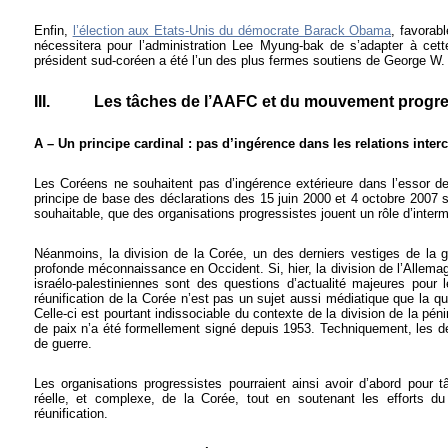
Enfin,
l’élection aux Etats-Unis du démocrate Barack Obama
, favorab
nécessitera pour l’administration Lee Myung-bak de s’adapter à cett
président sud-coréen a été l’un des plus fermes soutiens de George W.
III.
Les tâches de l’AAFC et du mouvement progre
A – Un principe cardinal : pas d’ingérence dans les relations inte
Les Coréens ne souhaitent pas d’ingérence extérieure dans l’essor de
principe de base des déclarations des 15 juin 2000 et 4 octobre 2007 sig
souhaitable, que des organisations progressistes jouent un rôle d’interm
Néanmoins, la division de la Corée, un des derniers vestiges de la gue
profonde méconnaissance en Occident. Si, hier, la division de l’Allemagn
israélo-palestiniennes sont des questions d’actualité majeures pour l
réunification de la Corée n’est pas un sujet aussi médiatique que la q
Celle-ci est pourtant indissociable du contexte de la division de la pén
de paix n’a été formellement signé depuis 1953. Techniquement, les d
de guerre.
Les organisations progressistes pourraient ainsi avoir d’abord pour tâ
réelle, et complexe, de la Corée, tout en soutenant les efforts 
réunification.