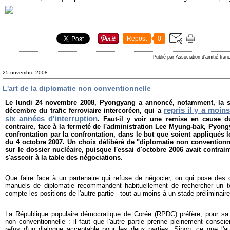
Repost
0
Publié par Association d'amitié fra
25 novembre 2008
L'art de la diplomatie non conventionnelle
Le lundi 24 novembre 2008, Pyongyang
a annoncé, notamment, la 
repris il y a moin
décembre du trafic ferroviaire intercoréen, qui a
six années d'interruption
. Faut-il y voir une remise en cause d
contraire, face à la fermeté de l'administration Lee Myung-bak, Pyong
confrontation par la confrontation, dans le but que soient appliqués 
du 4 octobre 2007. Un choix délibéré de "diplomatie non conventionne
sur le dossier nucléaire, puisque l'essai d'octobre 2006 avait contrain
s'asseoir à la table des négociations.
Que faire face à un partenaire qui refuse de négocier, ou qui pose des 
manuels de diplomatie recommandent habituellement de rechercher un te
compte les positions de l'autre partie - tout au moins à un stade préliminaire,
La République populaire démocratique de Corée (RPDC) préfère, pour sa p
non conventionnelle : il faut que l'autre partie prenne pleinement cons
refus d'un dialogue acceptable pour les deux parties. Sinon, ce que l'