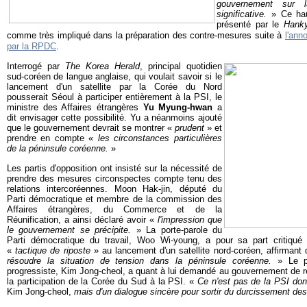
gouvernement sur 
significative.
» Ce hau
présenté par le
Hank
comme très impliqué dans la préparation des contre-mesures suite à
l'ann
par la RPDC
.
Interrogé par
The Korea Herald
, principal quotidien
sud-coréen de langue anglaise, qui voulait savoir si le
lancement d'un satellite par la Corée du Nord
pousserait Séoul à participer entièrement à la PSI, le
ministre des Affaires étrangères
Yu Myung-hwan
a
dit envisager cette possibilité. Yu a néanmoins ajouté
que le gouvernement devrait se montrer «
prudent
» et
prendre en compte «
les circonstances particulières
de la péninsule coréenne.
»
Les partis d'opposition ont insisté sur la nécessité de
prendre des mesures circonspectes compte tenu des
relations intercoréennes. Moon Hak-jin, député du
Parti démocratique et membre de la commission des
Affaires étrangères, du Commerce et de la
Réunification, a ainsi déclaré avoir «
l'impression que
le gouvernement se précipite.
» La porte-parole du
Parti démocratique du travail, Woo Wi-young, a pour sa part critiqué 
«
tactique de riposte
» au lancement d'un satellite nord-coréen, affirmant
résoudre la situation de tension dans la péninsule coréenne.
» Le po
progressiste, Kim Jong-cheol, a quant à lui demandé au gouvernement de r
la participation de la Corée du Sud à la PSI. «
Ce n'est pas de la PSI don
Kim Jong-cheol,
mais d'un dialogue sincère pour sortir du durcissement des