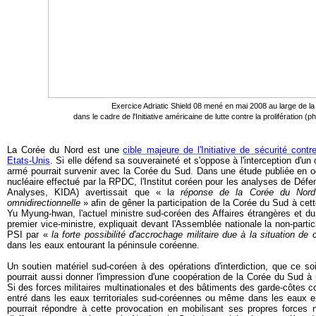
Exercice Adriatic Shield 08 mené en mai 2008 au large de la
dans le cadre de l'Initiative américaine de lutte contre la prolifération (
La Corée du Nord est une
cible majeure de l'Initiative de sécurité contre
Etats-Unis
. Si elle défend sa souveraineté et s'oppose à l'interception d'un
armé pourrait survenir avec la Corée du Sud. Dans une étude publiée en oc
nucléaire effectué par la RPDC, l'Institut coréen pour les analyses de Défe
Analyses, KIDA) avertissait que « l
a réponse de la Corée du Nord
omnidirectionnelle
» afin de gêner la participation de la Corée du Sud à cett
Yu Myung-hwan, l'actuel ministre sud-coréen des Affaires étrangères et d
premier vice-ministre, expliquait devant l'Assemblée nationale la non-parti
PSI par «
la forte possibilité d'accrochage militaire due à la situation de
dans les eaux entourant la péninsule coréenne.
Un soutien matériel sud-coréen à des opérations d'interdiction, que ce so
pourrait aussi donner l'impression d'une coopération de la Corée du Sud à
Si des forces militaires multinationales et des bâtiments des garde-côtes co
entré dans les eaux territoriales sud-coréennes ou même dans les eaux e
pourrait répondre à cette provocation en mobilisant ses propres forces 