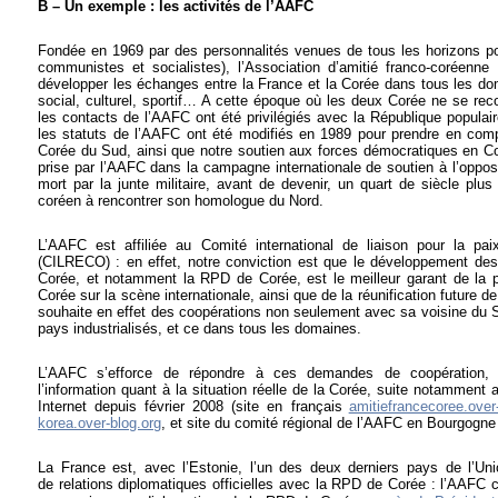
B – Un exemple : les activités de l’AAFC
Fondée en 1969 par des personnalités venues de tous les horizons pol
communistes et socialistes), l’Association d’amitié franco-coréenn
développer les échanges entre la France et la Corée dans tous les do
social, culturel, sportif… A cette époque où les deux Corée ne se re
les contacts de l’AAFC ont été privilégiés avec la République popula
les statuts de l’AAFC ont été modifiés en 1989 pour prendre en compt
Corée du Sud, ainsi que notre soutien aux forces démocratiques en Co
prise par l’AAFC dans la campagne internationale de soutien à l’opp
mort par la junte militaire, avant de devenir, un quart de siècle plus
coréen à rencontrer son homologue du Nord.
L’AAFC est affiliée au Comité international de liaison pour la pai
(CILRECO) : en effet, notre conviction est que le développement des 
Corée, et notamment la RPD de Corée, est le meilleur garant de la p
Corée sur la scène internationale, ainsi que de la réunification future 
souhaite en effet des coopérations non seulement avec sa voisine du 
pays industrialisés, et ce dans tous les domaines.
L’AAFC s’efforce de répondre à ces demandes de coopération, t
l’information quant à la situation réelle de la Corée, suite notamment
Internet depuis février 2008 (site en français
amitiefrancecoree.over
korea.over-blog.org
, et site du comité régional de l’AAFC en Bourgogn
La France est, avec l’Estonie, l’un des deux derniers pays de l’U
de relations diplomatiques officielles avec la RPD de Corée : l’AAFC c