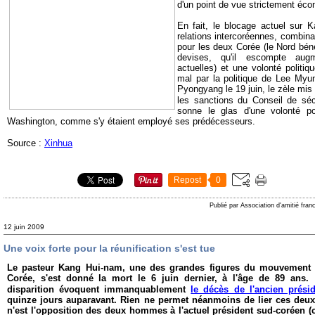
d'un point de vue strictement éc
En fait, le blocage actuel sur 
relations intercoréennes, combi
pour les deux Corée (le Nord bén
devises, qu'il escompte au
actuelles) et une volonté politi
mal par la politique de Lee Myu
Pyongyang le 19 juin, le zèle mis
les sanctions du Conseil de séc
sonne le glas d'une volonté po
Washington, comme s'y étaient employé ses prédécesseurs.
Source :
Xinhua
Repost
0
Publié par Association d'amitié fra
12 juin 2009
Une voix forte pour la réunification s'est tue
Le pasteur Kang Hui-nam, une des grandes figures du mouvement 
Corée, s'est donné la mort le 6 juin dernier, à l'âge de 89 ans.
disparition évoquent immanquablement
le décès de l'ancien prés
quinze jours auparavant. Rien ne permet néanmoins de lier ces deux
n'est l'opposition des deux hommes à l'actuel président sud-coréen 