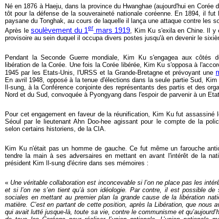
Né en 1876 à Haeju, dans la province du Hwanghae (aujourd'hui en Corée d
tôt pour la défense de la souveraineté nationale coréenne. En 1894, il fut l
paysane du Tonghak, au cours de laquelle il lança une attaque contre les so
er
soulèvement du 1
mars 1919
Après le
, Kim Ku s'exila en Chine. Il 
provisoire au sein duquel il occupa divers postes jusqu'à en devenir le sixiè
Pendant la Seconde Guerre mondiale, Kim Ku s'engagea aux côtés d
libération de la Corée. Une fois la Corée libérée, Kim Ku s'opposa à l'ac
m
1945 par les Etats-Unis, l'URSS et la Grande-Bretagne et prévoyant une
En avril 1948, opposé à la tenue d'élections dans la seule partie Sud, Kim
Il-sung, à la Conférence conjointe des représentants des partis et des org
Nord et du Sud, convoquée à Pyongyang dans l'espoir de
parvenir à un Eta
Pour cet engagement en faveur de la réunification, Kim Ku fut assassiné 
Séoul par le lieutenant Ahn Doo-hee agissant pour le compte de la polic
selon certains historiens, de la CIA.
Kim Ku n'était pas un homme de gauche. Ce fut même un farouche anti
tendre la main à ses adversaires en mettant en avant l'intérêt de la nat
président Kim Il-sung d'écrire dans ses mémoires :
«
Une véritable collaboration est inconcevable si l’on ne place pas les inté
et si l’on ne s’en tient qu’à son idéologie. Par contre, il est possible d
sociales en mettant au premier plan la grande cause de la libération nati
matière. C’est en partant de cette position, après la Libération, que nous
qui avait lutté jusque-là, toute sa vie, contre le communisme et qu’aujourd’