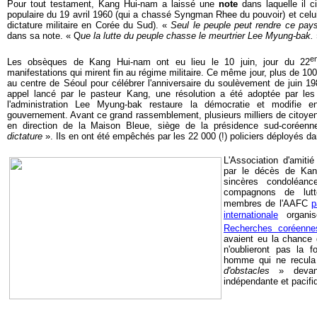
Pour tout testament, Kang Hui-nam a laissé une
note
dans laquelle il 
populaire du 19 avril 1960 (qui a chassé Syngman Rhee du pouvoir) et celui 
dictature militaire en Corée du Sud). «
Seul le peuple peut rendre ce pay
dans sa note. « Q
ue la lutte du peuple chasse le meurtrier Lee Myung-bak.
e
Les obsèques de Kang Hui-nam ont eu lieu le 10 juin, jour du 22
manifestations qui mirent fin au régime militaire. Ce même jour, plus de 1
au centre de Séoul pour célébrer l'anniversaire du soulèvement de juin 
appel lancé par le pasteur Kang, une résolution a été adoptée par les
l'administration Lee Myung-bak restaure la démocratie et modifie
gouvernement. Avant ce grand rassemblement, plusieurs milliers de citoye
en direction de la Maison Bleue, siège de la présidence sud-coréen
dictature
». Ils en ont été empêchés par les 22 000 (!) policiers déployés da
L'Association d'amitié
par le décès de Kan
sincères condoléan
compagnons de lut
membres de l'AAFC
p
internationale
organi
Recherches coréenn
avaient eu la chance 
n'oublieront pas la f
homme qui ne recula
d'obstacles
» devant
indépendante et pacifi