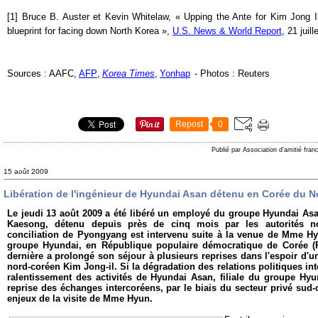
[1] Bruce B. Auster et Kevin Whitelaw, « Upping the Ante for Kim Jong 
blueprint for facing down North Korea »,
U.S. News & World Report
, 21 juil
Sources : AAFC,
AFP
,
Korea Times
,
Yonhap
- Photos : Reuters
Repost
0
Publié par Association d'amitié fra
15 août 2009
Libération de l'ingénieur de Hyundai Asan détenu en Corée du N
Le jeudi 13 août 2009 a été libéré un employé du groupe Hyundai Asan 
Kaesong, détenu depuis près de cinq mois par les autorités n
conciliation de Pyongyang est intervenu suite à la venue de Mme H
groupe Hyundai, en République populaire démocratique de Corée (
dernière a prolongé son séjour à plusieurs reprises dans l'espoir d'u
nord-coréen Kim Jong-il. Si la dégradation des relations politiques in
ralentissement des activités de Hyundai Asan, filiale du groupe Hy
reprise des échanges intercoréens, par le biais du secteur privé sud-
enjeux de la visite de Mme Hyun.