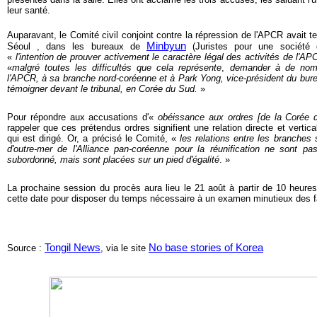
leur santé.
Auparavant, le Comité civil conjoint contre la répression de l'APCR avait 
Minbyun
Séoul , dans les bureaux de
(Juristes pour une société d
«
l'intention de prouver activement le caractère légal des activités de l'AP
«
malgré toutes les difficultés que cela représente
,
demander à de nom
l'APCR, à sa branche nord-coréenne et à Park Yong, vice-président du bure
témoigner devant le tribunal, en Corée du Sud.
»
Pour répondre aux accusations d'«
obéissance aux ordres [de la Corée 
rappeler que ces prétendus ordres signifient une relation directe et vertical
qui est dirigé. Or, a précisé le Comité,
«
les relations entre les branches
d'outre-mer de l'Alliance pan-coréenne pour la réunification ne sont pa
subordonné, mais sont placées sur un pied d'égalité
.
»
La prochaine session du procès aura lieu le 21 août à partir de 10 heures.
cette date pour disposer du temps nécessaire à un examen minutieux des fa
Tongil News
No base stories of Korea
Source :
, via le site