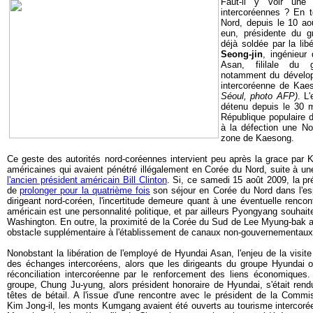
Faut-il y voir u
ne 
intercoréennes ? En t
Nord, depuis le 10 a
eun, présidente du g
déjà soldée par la lib
Seong-jin
, ingénieur
Asan, fililale du
notamment du développ
intercoréenne de Ka
Séoul, photo AFP)
. L
détenu depuis le 30 m
République populaire 
à la défection une No
zone de Kaesong.
Ce geste des autorités nord-coréennes intervient peu après la grace par K
américaines qui avaient pénétré illégalement en Corée du Nord, suite à un
l'ancien président américain Bill Clinton
. Si, ce samedi 15 août 2009, la p
de
prolonger pour la quatrième fois
son séjour en Corée du Nord dans l'esp
dirigeant nord-coréen, l'incertitude demeure quant à une éventuelle rencont
américain est une personnalité politique, et par ailleurs Pyongyang souhaite
Washington. En outre, la proximité de la Corée du Sud de Lee Myung-bak a
obstacle supplémentaire à l'établissement de canaux non-gouvernementaux 
Nonobstant la libération de l'employé de Hyundai Asan, l'enjeu de la vis
des échanges intercoréens, alors que les dirigeants du groupe Hyundai o
réconciliation intercoréenne par le renforcement des liens économiques.
groupe, Chung Ju-yung, alors président honoraire de Hyundai, s'était r
têtes de bétail. A l'issue d'une rencontre avec le président de la Commi
Kim Jong-il, les monts Kumgang avaient été ouverts au tourisme intercor