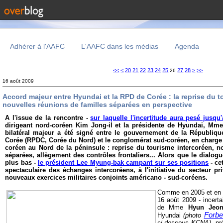
Adhérer à l'AAFC
L'AAFC dans les médias
Agenda
10
<<
<
20
21
22
23
24
25
27
28
>
>>
26
16 août 2009
Accord majeur entre Hyundai et la RPD de Corée : la reprise du t
nouvelles réunions de familles séparées en perspective
A l'issue de la rencontre -
sur laquelle l'incertitude aura pesé jusq
dirigeant nord-coréen Kim Jong-il et la présidente de Hyundai, M
bilatéral majeur a été signé entre le gouvernement de la Républiq
Corée (RPDC, Corée du Nord) et le conglomérat sud-coréen, en charg
coréen au Nord de la péninsule : reprise du tourisme intercoréen, n
séparées, allègement des contrôles frontaliers... Alors que le dialog
plus bas -
le président Lee Myung-bak campant sur ses positions
- ce
spectaculaire des échanges intercoréens, à l'initiative du secteur pr
nouveaux exercices militaires conjoints américano - sud-coréens.
Comme en 2005 et en 2
16 août 2009 - incerta
de Mme
Hyun Jeon
Forbe
Hyundai
(photo
ci-dessous KCNA)
, p