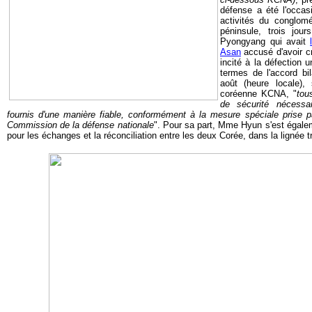
défense a été
l'occa
activités du conglom
péninsule, trois jou
Pyongyang qui avait
Asan
accusé d'avoir c
incité à la défection 
termes de l'accord bil
août (heure locale), 
coréenne KCNA, "
tou
de sécurité nécessa
fournis d'une manière fiable, conformément à la mesure spéciale prise pa
Commission de la défense nationale
". Pour sa part, Mme Hyun s'est égale
pour les échanges et la réconciliation entre les deux Corée, dans la lignée