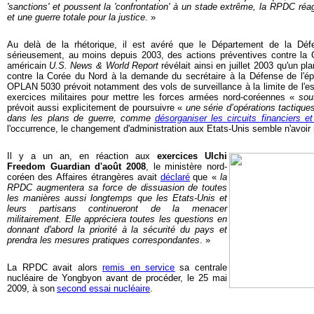
'sanctions' et poussent la 'confrontation' à un stade extrême, la RPDC réa
et une guerre totale pour la justice
. »
Au delà de la rhétorique, il est avéré que le Département de la Déf
sérieusement, au moins depuis 2003, des actions préventives contre la
américain
U.S. News & World Report
révélait ainsi en juillet 2003 qu'un pl
contre la Corée du Nord à la demande du secrétaire à la Défense de l'é
OPLAN 5030 prévoit notamment des vols de surveillance à la limite de l'e
exercices militaires pour mettre les forces armées nord-coréennes «
sou
prévoit aussi explicitement de poursuivre «
une série d’opérations tactique
dans les plans de guerre, comme
désorganiser les circuits financiers e
l'occurrence, le changement d'administration aux Etats-Unis semble n'avoir 
Il y a un an, en réaction aux
exercices Ulchi
Freedom Guardian d'août 2008
, le ministère nord-
coréen des Affaires étrangères avait
déclaré
que «
la
RPDC augmente
ra s
a force de dissuasion
de toutes
les manières aussi longtemps que les Etats-Unis et
leurs partisans continueront de la menace
r
militairement. Elle appréciera toutes les questions en
donnant d'abord la priorité à la sécurité du pays et
prendra les mesures pratiques correspondantes
. »
La RPDC avait alors
remis en service
sa centrale
nucléaire de Yongbyon avant de procéder, le 25 mai
2009, à son
second essai nucléaire
.