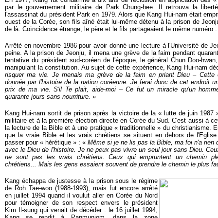
par le gouvernement militaire de Park Chung-hee. Il retrouva la liber
l'assassinat du président Park en 1979. Alors que Kang Hui-nam était emp
ouest de la Corée, son fils aîné était lui-même détenu à la prison de Jeon
de là. Coïncidence étrange, le père et le fils partageaient le même numéro :
Arrêté en novembre 1986 pour avoir donné une lecture à l'Université de J
peine. A la prison de Jeonju, il mena une grève de la faim pendant quarant
tentative du président sud-coréen de l'époque, le général Chun Doo-hwan,
manipulant la constitution. Au sujet de cette expérience, Kang Hui-nam dé
risquer ma vie. Je menais ma grève de la faim en priant Dieu – Cette 
donnée par l'histoire de la nation coréenne. Je ferai donc de cet endroit 
prix de ma vie. S'il Te plait, aide-moi – Ce fut un miracle qu'un homm
quarante jours sans nourriture. »
Kang Hui-nam sortit de prison après la victoire de la « lutte de juin 1987 »
militaire et à la première élection directe en Corée du Sud. C'est aussi à
la lecture de la Bible et à une pratique « traditionnelle » du christianisme. 
que la vraie Bible et les vrais chrétiens se situent en dehors de l'Egli
passer pour « hérétique » : «
Même si je ne lis pas la Bible, ma foi n'a rien 
avec le Dieu de l'histoire. Je ne peux pas vivre un seul jour sans Dieu. Ceux 
ne sont pas les vrais chrétiens. Ceux qui empruntent un chemin plei
chrétiens... Mais les gens essaient souvent de prendre le chemin le plus fac
Kang échappa de justesse à la prison sous le régime
de Roh Tae-woo (1988-1993), mais fut encore arrêté
en juillet 1994 quand il voulut aller en Corée du Nord
pour témoigner de son respect envers le président
Kim Il-sung qui venait de décéder : le 16 juillet 1994,
Kang se rendit à Panmunjom, dans la zone