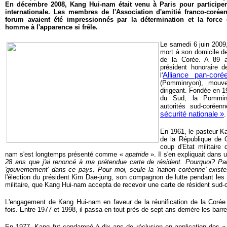
En décembre 2008, Kang Hui-nam était venu à Paris pour participer
internationale. Les membres de l'Association d'amitié franco-coré
forum avaient été impressionnés par la détermination et la force
homme à l'apparence si frêle.
Le samedi 6 juin 200
mort à son domicile de
de la Corée. A 89 a
président honoraire 
Alliance pan-coré
l'
(Pomminryon), mouve
dirigeant. Fondée en 
du Sud, la Pomminr
autorités sud-corée
sécurité nationale »
.
En 1961, le pasteur Ka
de la République de 
coup d'Etat militaire
nam s'est longtemps présenté comme «
apatride
». Il s'en expliquait dans 
28 ans que j'ai renoncé à ma prétendue carte de résident. Pourquoi? Parce
'gouvernement' dans ce pays. Pour moi, seule la 'nation coréenne' exist
l'élection du président Kim Dae-jung, son compagnon de lutte pendant les
militaire, que Kang Hui-nam accepta de recevoir une carte de résident sud-
L'engagement de Kang Hui-nam en faveur de la réunification de la Corée lu
fois. Entre 1977 et 1998, il passa en tout près de sept ans derrière les barr
En 1977, Kang fut condamné à dix ans de réclusion en application des 