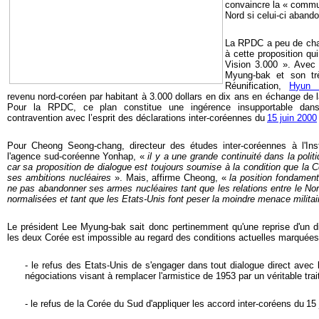
convaincre la « commun
Nord si celui-ci aban
La RPDC a peu de cha
à cette proposition qui
Vision 3.000 ». Avec 
Myung-bak et son trè
Réunification,
Hyun I
revenu nord-coréen par habitant à 3.000 dollars en dix ans en échange de 
Pour la RPDC, ce plan constitue une ingérence insupportable dans 
contravention avec l’esprit des déclarations inter-coréennes du
15 juin 2000
Pour Cheong Seong-chang, directeur des études inter-coréennes à l'Ins
l'agence sud-coréenne Yonhap, «
il y a une grande continuité dans la poli
car sa proposition de dialogue est toujours soumise à la condition que la 
ses ambitions nucléaires
». Mais, affirme Cheong, «
la position fondamen
ne pas abandonner ses armes nucléaires tant que les relations entre le Nor
normalisées et tant que les Etats-Unis font peser la moindre menace militai
Le président Lee Myung-bak sait donc pertinemment qu'une reprise d'un d
les deux Corée est impossible au regard des conditions actuelles marquées
- le refus des Etats-Unis de s'engager dans tout dialogue direct av
négociations visant à remplacer l'armistice de 1953 par un véritable tra
- le refus de la Corée du Sud d'appliquer les accord inter-coréens du
15 