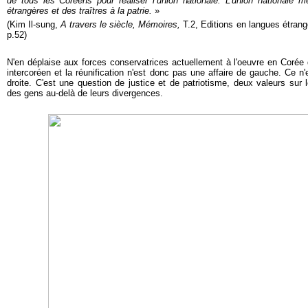
de tous les Coréens pour réaliser l’union nationale. L’union nationale m
étrangères et des traîtres à la patrie.
»
(
Kim Il-sung,
A travers le siècle,
Mémoires,
T.2, Editions en langues étra
p.52)
N'en déplaise aux forces conservatrices actuellement à l'oeuvre en Corée
intercoréen et la réunification n'est donc pas une affaire de gauche. Ce n
droite. C'est une question de justice et de patriotisme, deux valeurs sur 
des gens au-delà de leurs divergences.