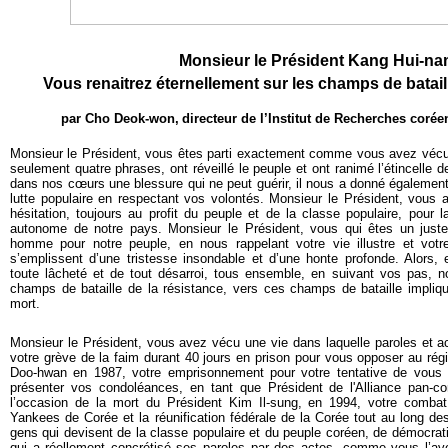
Monsieur le Président Kang Hui-na
Vous renaitrez éternellement sur les champs de bataill
par Cho Deok-won,
directeur de l’Institut de Recherches coré
Monsieur le Président, vous êtes parti exactement comme vous avez véc
seulement quatre phrases, ont réveillé le peuple et ont ranimé l’étincelle de
dans nos cœurs une blessure qui ne peut guérir, il nous a donné également
lutte populaire en respectant vos volontés. Monsieur le Président, vous 
hésitation, toujours au profit du peuple et de la classe populaire, pour l
autonome de notre pays. Monsieur le Président, vous qui êtes un just
homme pour notre peuple, en nous rappelant votre vie illustre et votr
s’emplissent d’une tristesse insondable et d’une honte profonde. Alors,
toute lâcheté et de tout désarroi, tous ensemble, en suivant vos pas,
champs de bataille de la résistance, vers ces champs de bataille impliq
mort.
Monsieur le Président, vous avez vécu une vie dans laquelle paroles et a
votre grève de la faim durant 40 jours en prison pour vous opposer au régi
Doo-hwan en 1987, votre emprisonnement pour votre tentative de vous
présenter vos condoléances, en tant que Président de l'Alliance pan-cor
l’occasion de la mort du Président Kim Il-sung, en 1994, votre combat
Yankees de Corée et la réunification fédérale de la Corée tout au long d
gens qui devisent de la classe populaire et du peuple coréen, de démocrati
qui a réellement concrétisé ses paroles par des actes, comme vous l’ave