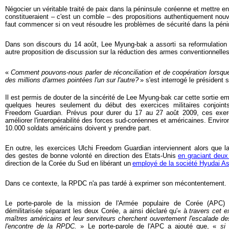
Négocier un véritable traité de paix dans la péninsule coréenne et mettre 
constitueraient – c'est un comble – des propositions authentiquement nouvel
faut commencer si on veut résoudre les problèmes de sécurité dans la péni
Dans son discours du 14 août, Lee Myung-bak a assorti sa reformulation 
autre proposition de discussion sur la réduction des armes conventionnelles
«
Comment pouvons-nous parler de réconciliation et de coopération lorsq
des millions d'armes pointées l'un sur l'autre?
» s'est interrogé le président 
Il est permis de douter de la sincérité de Lee Myung-bak car cette sortie em
quelques heures seulement du début des exercices militaires conjoint
Freedom Guardian. Prévus pour durer du 17 au 27 août 2009, ces exer
améliorer l'interopérabilité des forces sud-coréennes et américaines. Envir
10.000 soldats américains doivent y prendre part.
En outre, les exercices Ulchi Freedom Guardian interviennent alors qu
des gestes de bonne volonté en direction des Etats-Unis
en graciant deux
direction de la Corée du Sud en libérant un
employé de la société Hyudai A
Dans ce contexte, la RPDC n'a pas tardé à exprimer son mécontentement.
Le porte-parole de la mission de l'Armée populaire de Corée (APC
démilitarisée séparant les deux Corée, a ainsi déclaré qu'« à
travers cet e
maîtres américains et leur serviteurs cherchent ouvertement l'escalade de
l'encontre de la RPDC.
» Le porte-parole de l'APC a ajouté que, «
si