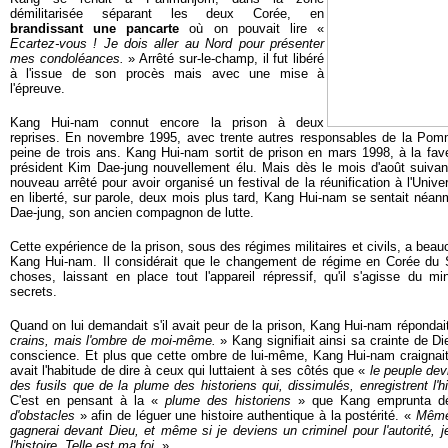
démilitarisée séparant les deux Corée, en
brandissant une pancarte
où on pouvait lire «
Ecartez-vous ! Je dois aller au Nord pour présenter
mes condoléances.
» Arrêté sur-le-champ, il fut libéré
à l'issue de son procès mais avec une mise à
l'épreuve.
Kang Hui-nam connut encore la prison à deux
reprises. En novembre 1995, avec trente autres responsables de la Pom
peine de trois ans. Kang Hui-nam sortit de prison en mars 1998, à la fave
président Kim Dae-jung nouvellement élu. Mais dès le mois d'août suivant
nouveau arrêté pour avoir organisé un festival de la réunification à l'Univ
en liberté, sur parole, deux mois plus tard, Kang Hui-nam se sentait néanm
Dae-jung, son ancien compagnon de lutte.
Cette expérience de la prison, sous des régimes militaires et civils, a beau
Kang Hui-nam. Il considérait que le changement de régime en Corée du 
choses, laissant en place tout l'appareil répressif, qu'il s'agisse du m
secrets.
Quand on lui demandait s'il avait peur de la prison, Kang Hui-nam répondai
crains, mais l'ombre de moi-même.
» Kang signifiait ainsi sa crainte de Di
conscience. Et plus que cette ombre de lui-même, Kang Hui-nam craignai
avait l'habitude de dire à ceux qui luttaient à ses côtés que «
le peuple dev
des fusils que de la plume des historiens qui, dissimulés, enregistrent l'h
C'est en pensant à la «
plume des historiens
» que Kang emprunta dé
d'obstacles
» afin de léguer une histoire authentique à la postérité. «
Même 
gagnerai devant Dieu, et même si je deviens un criminel pour l'autorité, j
l'histoire. Telle est ma foi
. »