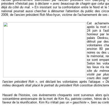
président n'hésitait pas à déclarer «
avec beaucoup de chagrin que celui qui n
déjà du côté du mal.
» En insistant sur la confrontation entre le Nord et le
national pourrait aussi chercher à détourner l'attention du public des cir
2009, de l'ancien président Roh Moo-hyun, victime de l'acharnement de ses a
Cet acharnem
après la mort 
24 juin à l'au
honneur par le
palais Deoksu
détruit par de
volontaires char
environ 80 pe
noires ou des u
le mémorial, re
se sont emparé
Selon les volon
les lieux n'a r
site du mémor
visité par plu
cours des sept 
l'ancien président Roh
», ont déclaré les volontaires après l'attaque. «
Dé
milieu desquels était placé le portrait du président Roh constitue distincte
Hasard de l'histoire, ces événements choquants sont survenus alors qu'
soixantième anniversaire de la mort de Kim Ku, patriote coréen, héros de l
faveur de la réunification. Kim Ku n'était pas un «
gauchiste
», bien au contr