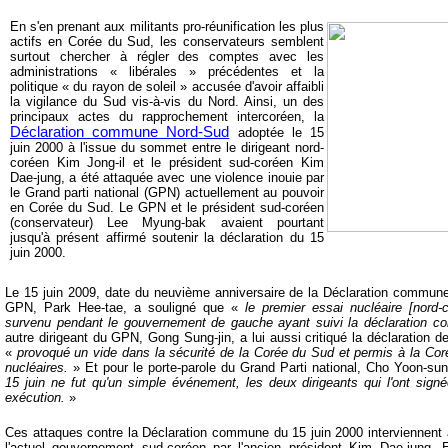
En s'en prenant aux militants pro-réunification les plus
actifs en Corée du Sud, les conservateurs semblent
surtout chercher à régler des comptes avec les
administrations « libérales » précédentes et la
politique « du rayon de soleil » accusée d'avoir affaibli
la vigilance du Sud vis-à-vis du Nord. Ainsi, un des
principaux actes du rapprochement intercoréen, la
Déclaration commune Nord-Sud
adoptée le 15
juin 2000 à l'issue du sommet entre le dirigeant nord-
coréen Kim Jong-il et le président sud-coréen Kim
Dae-jung, a été attaquée avec une violence inouie par
le Grand parti national (GPN) actuellement au pouvoir
en Corée du Sud. Le GPN et le président sud-coréen
(conservateur) Lee Myung-bak avaient pourtant
jusqu'à présent affirmé soutenir la déclaration du 15
juin 2000.
Le 15 juin 2009, date du neuvième anniversaire de la Déclaration commune 
GPN, Park Hee-tae, a souligné que «
le premier essai nucléaire [nord
survenu pendant le gouvernement de gauche ayant suivi la déclaration 
autre dirigeant du GPN, Gong Sung-jin, a lui aussi critiqué la déclaration de
«
provoqué un vide dans la sécurité de la Corée du Sud et permis à la Cor
nucléaires.
» Et pour le porte-parole du Grand Parti national, Cho Yoon-su
15 juin ne fut qu'un simple événement, les deux dirigeants qui l'ont sign
exécution.
»
Ces attaques contre la Déclaration commune du 15 juin 2000 interviennent 
l'actuel gouvernement sud-coréen par l'ancien président Kim Dae-jung. En