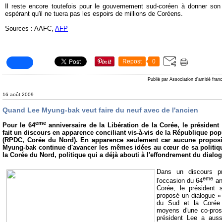
Il reste encore toutefois pour le gouvernement sud-coréen à donner so
espérant qu'il ne tuera pas les espoirs de millions de Coréens.
Sources : AAFC,
AFP
Repost
0
Publié par Association d'amitié fra
16 août 2009
Quand Lee Myung-bak veut faire du neuf avec de l'ancien
eme
Pour le 64
anniversaire de la Libération de la Corée, le présiden
fait un discours en apparence conciliant vis-à-vis de la République po
(RPDC, Corée du Nord). En apparence seulement car aucune propositi
Myung-bak continue d'avancer les mêmes idées au cœur de sa politique
la Corée du Nord, politique qui a déjà abouti à l'effondrement du dialog
Dans un discours p
eme
l'occasion du 64
ann
Corée, le président
proposé un dialogue 
du Sud et la Corée 
moyens d'une co-pros
président Lee a auss