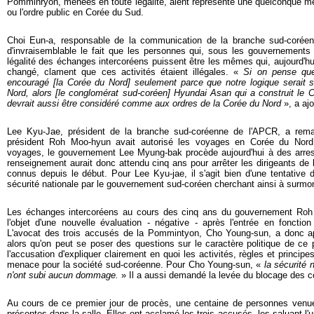
Pomminryon, menées en toute légalité, aient représenté une quelconque me
ou l'ordre public en Corée du Sud.
Choi Eun-a, responsable de la communication de la branche sud-coréenn
d'invraisemblable le fait que les personnes qui, sous les gouvernements 
légalité des échanges intercoréens puissent être les mêmes qui, aujourd'h
changé, clament que ces activités étaient illégales. «
Si on pense que 
encouragé [la Corée du Nord] seulement parce que notre logique serait si
Nord,
alors [le conglomérat sud-coréen] Hyundai Asan qui a construit le 
devrait aussi être considéré comme aux ordres de la Corée du Nord
», a aj
Lee Kyu-Jae, président de la branche sud-coréenne de l'APCR, a rem
président Roh Moo-hyun avait autorisé les voyages en Corée du Nor
voyages, le gouvernement Lee Myung-bak procède aujourd'hui à des arre
renseignement aurait donc attendu cinq ans pour arrêter les dirigeants d
connus depuis le début.
Pour Lee Kyu-jae, il s'agit bien d'une tentative 
sécurité nationale par le gouvernement sud-coréen cherchant ainsi à surmont
Les échanges intercoréens au cours des cinq ans du gouvernement Roh 
l'objet d'une nouvelle évaluation - négative - après l'entrée en foncti
L'avocat des trois accusés de la Pommintyon, Cho Young-sun, a donc ap
alors qu'on
peut se poser des questions sur le caractère politique de ce
l'accusation d'expliquer clairement en quoi les activités, règles et princip
menace pour la société sud-coréenne. Pour Cho Young-sun, «
la sécurité n
n'ont subi aucun dommage.
» Il a aussi demandé la levée du blocage des 
Au cours de ce premier jour de procès, une centaine de personnes venue
présentes dans la salle. Elles ont acclamé les trois accusés, les saluant l'un