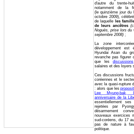
d'autre du trente-hui
notamment de la 
(le quinzième jour du 
octobre 2009), célébré
de laquelle
les famil
de leurs ancêtres
(c
Noguès, prise lors d
septembre 2008)
;
La zone intercoré
développement est é
Hyundai Asan du gr
revanche pas figurer d
que les
discussions
salaires et des loyers
Ces discussions fructu
coréennes et le secte
avec la quasi-rupture 
: alors que les
proposi
Lee Myung-bak, lo
anniversaire de la Lib
essentiellement ses 
rejetées par Pyong
désarmement conven
nouveaux exercices mi
sud-coréens, du 17 a
pas de nature à favo
politique.