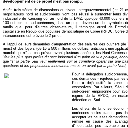
développement de ce projet n'est pas rompu.
Après trois séries de discussions au niveau intergouvernemental (les 21 avri
négociateurs nord et sud-coréens n'ont pas réussi à surmonter leurs d
industrielle de Kaesong où, au nord de la DMZ, quelque 40.000 ouvriers 
100 entreprises sud-coréennes, dans un projet devenu un des symboles de 
tandis que, pour d'autres observateurs, il témoigne aussi de l'introd
capitaliste en République populaire démocratique de Corée (RPDC, Corée d
intercoréenne est prévue le 2 juillet.
A l'appui de leurs demandes d'augmentation des salaires des ouvriers (de 
mois) et des loyers (de 16 à 500 millions de dollars, anticipant une applic
marché qui n'était pas prévue avant plusieurs années), les Nord-Coréens 
"
fait les plus gros profits du parc industriel d'un point de vue politique, éco
que "
si la partie Sud veut réellement voir le complexe opérer sur une base
questions et les propositions innovantes mises en avant par la partie Nord,
Pour la délégation sud-coréenne
ces demandes - rejetées par les 
l'une a déjà quitté la zone in
excessives. Par ailleurs, Séoul d
sud-coréen emprisonné pour avoir
régime de la RPDC, en incitan
défection au Sud.
Les effets de la crise économi
coréennes ne les placent pas dan
accepter les hausses demandées p
remise en cause des avantag
d'incertitude, peu favorable au