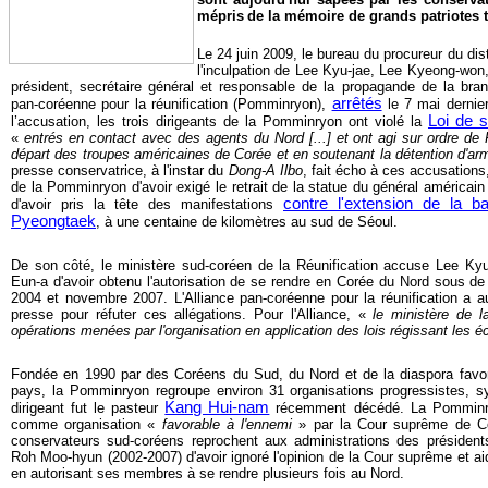
mépris
de la mémoire de grands patriotes 
Le 24 juin 2009, le bureau du procureur du dis
l'inculpation de Lee Kyu-jae, Lee Kyeong-won
président, secrétaire général et responsable de la propagande de la bran
arrêtés
pan-coréenne pour la réunification (Pomminryon),
le 7 mai dernie
Loi de s
l’accusation, les trois dirigeants de la Pomminryon ont violé la
«
entrés en contact avec des agents du Nord [...] et ont agi sur ordre d
départ des troupes américaines de Corée et en soutenant la détention d'arm
presse conservatrice, à l'instar du
Dong-A Ilbo
, fait écho à ces accusation
de la Pomminryon d'avoir exigé le retrait de la statue du général américai
contre l'extension de la b
d'avoir pris la tête des manifestations
Pyeongtaek
, à une centaine de kilomètres au sud de Séoul.
De son côté, le ministère sud-coréen de la Réunification accuse Lee Ky
Eun-a d'avoir obtenu l'autorisation de se rendre en Corée du Nord sous d
2004 et novembre 2007. L'Alliance pan-coréenne pour la réunification a a
presse pour réfuter ces allégations. Pour l'Alliance, «
le ministère de l
opérations menées par l'organisation en application des lois régissant les 
Fondée en 1990 par des Coréens du Sud, du Nord et de la diaspora favorab
pays, la Pomminryon regroupe environ 31 organisations progressistes, sy
Kang Hui-nam
dirigeant fut le pasteur
récemment décédé
. La Pomminr
comme organisation «
favorable à l'ennemi
» par la Cour suprême de Co
conservateurs sud-coréens reprochent aux administrations des présiden
Roh Moo-hyun (2002-2007) d'avoir ignoré l'opinion de la Cour suprême et 
en autorisant ses membres à se rendre plusieurs fois au Nord.