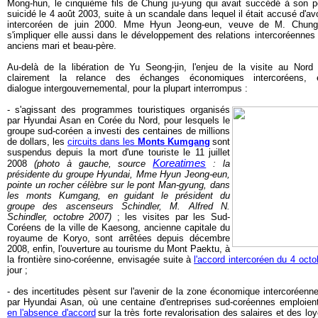
Mong-hun, le cinquième fils de Chung ju-yung qui avait succédé à son pè
suicidé le 4 août 2003, suite à un scandale dans lequel il était accusé d'a
intercoréen de juin 2000. Mme Hyun Jeong-eun, veuve de M. Chung
s'impliquer elle aussi dans le développement des relations intercoréenne
anciens mari et beau-père.
Au-delà de la libération de Yu Seong-jin, l'enjeu de la visite au N
clairement la relance des échanges économiques intercoréens
dialogue intergouvernemental, pour la plupart interrompus :
- s'agissant des programmes touristiques organisés
par Hyundai Asan en Corée du Nord, pour lesquels le
groupe sud-coréen a investi des centaines de millions
de dollars, les
circuits dans les
Monts Kumgang
sont
suspendus depuis la mort d'une touriste le 11 juillet
Koreatimes
2008
(photo à gauche, source
: la
présidente du groupe Hyundai, Mme Hyun Jeong-eun,
pointe un rocher célèbre sur le pont Man-gyung, dans
les monts Kumgang, en guidant le président du
groupe des ascenseurs Schindler, M. Alfred N.
Schindler, octobre 2007)
; les visites par les Sud-
Coréens de la ville de Kaesong, ancienne capitale du
royaume de Koryo, sont arrêtées depuis décembre
2008, enfin, l'ouverture au tourisme du Mont Paektu, à
la frontière sino-coréenne, envisagée suite à
l'accord intercoréen du 4 oct
jour ;
- des incertitudes pèsent sur l'avenir de la zone économique intercoréen
par Hyundai Asan, où une centaine d'entreprises sud-coréennes emploient
en l'absence d'accord
sur la très forte revalorisation des salaires et des