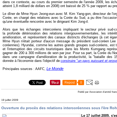
dans ce contexte, au cours du premier semestre de l'année 2009, les écha
atteint 1,8 milliard de dollars en 2008) ont baissé de 25 % par rapport au p
Le dîner de Mme Hyun Jeong-eun avec M. Kim Yang-gon, directeur de l'orga
Corée, en chargé des relations avec la Corée du Sud, a pu être l'occasion
qu'une éventuelle rencontre avec le dirigeant Kim Jong-il.
Alors que les échanges intercoréens impliquant le secteur privé sud-c
la profonde détérioration des relations intergouvernementales, les intér
amélioration, et représentent des canaux distincts d'échanges (à cet éga
Mme Hyun n'était porteur d'aucun message du président sud-coréen Lee 
coréennes). Hyundai, comme les autres grands groupes sud-coréens, est t
et l'interruption des circuits touristiques dans les Monts Kumgang repré
gagner de 200 à 300 millions de won par jour. Pour sa part, la Corée du Nor
dans une campagne d'amélioration de la productivité, la "bataille des 150 
donnée à l'économie dans l'objectif de
construire "
un pays puissant et prosp
Le Monde
Principales sources : AAFC,
Repost
0
Publié par Association d'amitié fra
19 juillet 2009
Ouverture du procès des relations intercoréennes sous l'ère R
Le 17 juillet 2009, s'