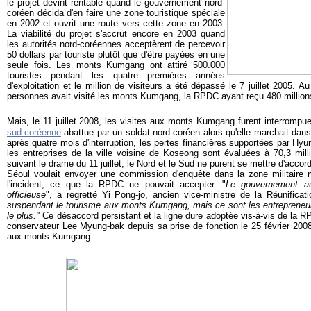
le projet devint rentable quand le gouvernement nord-
coréen décida d'en faire une zone touristique spéciale
en 2002 et ouvrit une route vers cette zone en 2003.
La viabilité du projet s'accrut encore en 2003 quand
les autorités nord-coréennes acceptèrent de percevoir
50 dollars par touriste plutôt que d'être payées en une
seule fois. Les monts Kumgang ont attiré 500.000
touristes pendant les quatre premières années
d'exploitation et le million de visiteurs a été dépassé le 7 juillet 2005. Au
personnes avait visité les monts Kumgang, la RPDC ayant reçu 480 millions
Mais, le 11 juillet 2008, les visites aux monts Kumgang furent interrompu
sud-coréenne
abattue par un soldat nord-coréen alors qu'elle marchait dans
après quatre mois d'interruption, les pertes financières supportées par Hyu
les entreprises de la ville voisine de Koseong sont évaluées à 70,3 mill
suivant le drame du 11 juillet, le Nord et le Sud ne purent se mettre d'acco
Séoul voulait envoyer une commission d'enquête dans la zone militaire no
l'incident, ce que la RPDC ne pouvait accepter. "
Le gouvernement au
officieuse
", a regretté Yi Pong-jo, ancien vice-ministre de la Réunificati
suspendant le tourisme aux monts Kumgang, mais ce sont les entrepreneur
le plus."
Ce désaccord persistant et la ligne dure adoptée vis-à-vis de la R
conservateur Lee Myung-bak depuis sa prise de fonction le 25 février 2008 
aux monts Kumgang.