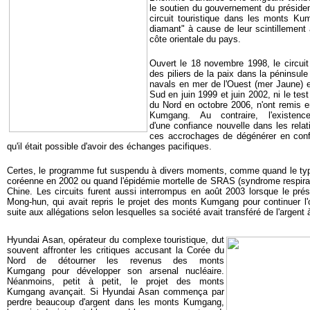
le soutien du gouvernement du préside
circuit touristique dans les monts K
diamant" à cause de leur scintillement a
côte orientale du pays.
Ouvert le 18 novembre 1998, le circu
des piliers de la paix dans la péninsul
navals en mer de l'Ouest (mer Jaune) e
Sud en juin 1999 et juin 2002, ni le tes
du Nord en octobre 2006, n'ont remis e
Kumgang. Au contraire, l'existenc
d'une confiance nouvelle dans les rela
ces accrochages de dégénérer en confl
qu'il était possible d'avoir des échanges pacifiques.
Certes, le programme fut suspendu à divers moments, comme quand le ty
coréenne en 2002 ou quand l'épidémie mortelle de SRAS (syndrome respirat
Chine. Les circuits furent aussi interrompus en août 2003 lorsque le pr
Mong-hun, qui avait repris le projet des monts Kumgang pour continuer l'
suite aux allégations selon lesquelles sa société avait transféré de l'argent
Hyundai Asan, opérateur du complexe touristique, dut
souvent affronter les critiques accusant la Corée du
Nord de détourner les revenus des monts
Kumgang pour développer son arsenal nucléaire.
Néanmoins, petit à petit, le projet des monts
Kumgang avançait. Si Hyundai Asan commença par
perdre beaucoup d'argent dans les monts Kumgang,