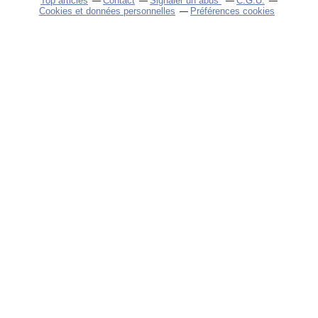
Top articles
Contact
Signaler un abus
C.G.U.
Cookies et données personnelles
Préférences cookies