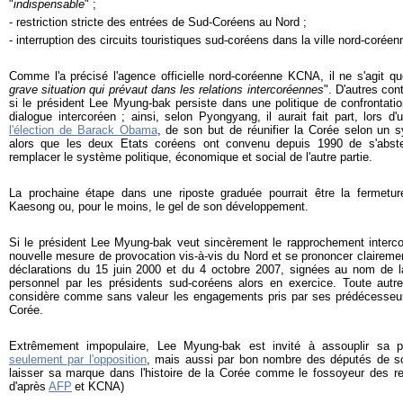
"
indispensable
" ;
- restriction stricte des entrées de Sud-Coréens au Nord ;
- interruption des circuits touristiques sud-coréens dans la ville nord-coré
Comme l'a précisé l'agence officielle nord-coréenne KCNA, il ne s'agit qu
grave situation qui prévaut dans les relations intercoréennes
". D'autres con
si le président Lee Myung-bak persiste dans une politique de confrontati
dialogue intercoréen ; ainsi, selon Pyongyang, il aurait fait part, lors
l'élection de Barack Obama
, de son but de réunifier la Corée selon un s
alors que les deux Etats coréens ont convenu depuis 1990 de s'abste
remplacer le système politique, économique et social de l'autre partie.
La prochaine étape dans une riposte graduée pourrait être la fermetu
Kaesong ou, pour le moins, le gel de son développement.
Si le président Lee Myung-bak veut sincèrement le rapprochement intercoré
nouvelle mesure de provocation vis-à-vis du Nord et se prononcer clairemen
déclarations du 15 juin 2000 et du 4 octobre 2007, signées au nom de l
personnel par les présidents sud-coréens alors en exercice. Toute autre at
considère comme sans valeur les engagements pris par ses prédécesseu
Corée.
Extrêmement impopulaire, Lee Myung-bak est invité à assouplir sa po
seulement par l'opposition
, mais aussi par bon nombre des députés de son
laisser sa marque dans l'histoire de la Corée comme le fossoyeur des re
d'après
AFP
et KCNA)