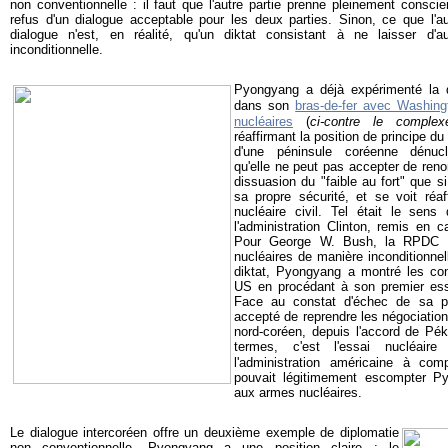
non conventionnelle : il faut que l'autre partie prenne pleinement cons
refus d'un dialogue acceptable pour les deux parties. Sinon, ce que l'
dialogue n'est, en réalité, qu'un diktat consistant à ne laisser d'au
inconditionnelle.
Pyongyang a déjà expérimenté la d
dans son
bras-de-fer avec Washing
nucléaires
(
ci-contre le compl
réaffirmant la position de principe d
d'une péninsule coréenne dénucl
qu'elle ne peut pas accepter de reno
dissuasion du "faible au fort" que s
sa propre sécurité, et se voit réa
nucléaire civil. Tel était le sens
l'administration Clinton, remis en c
Pour George W. Bush, la RPDC d
nucléaires de manière inconditionnel
diktat, Pyongyang a montré les con
US en procédant à son premier essa
Face au constat d'échec de sa po
accepté de reprendre les négociations
nord-coréen, depuis l'accord de Pék
termes, c'est l'essai nucléair
l'administration américaine à com
pouvait légitimement escompter 
aux armes nucléaires.
Le dialogue intercoréen offre un deuxième exemple de diplomatie
non conventionnelle. Pyongyang a une position claire : le