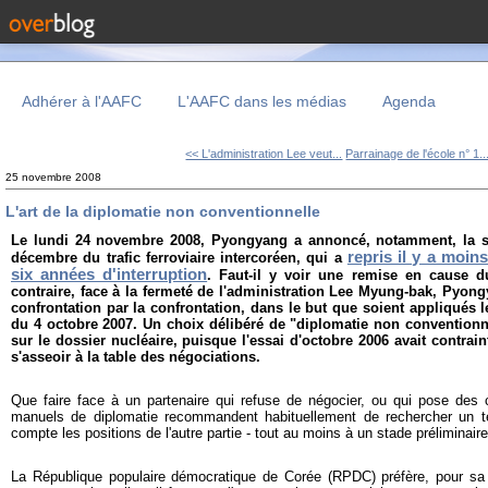
Adhérer à l'AAFC
L'AAFC dans les médias
Agenda
<< L'administration Lee veut...
Parrainage de l'école n° 1..
25 novembre 2008
L'art de la diplomatie non conventionnelle
Le lundi 24 novembre 2008, Pyongyang
a annoncé, notamment, la 
repris il y a moin
décembre du trafic ferroviaire intercoréen, qui a
six années d'interruption
. Faut-il y voir une remise en cause d
contraire, face à la fermeté de l'administration Lee Myung-bak, Pyong
confrontation par la confrontation, dans le but que soient appliqués 
du 4 octobre 2007. Un choix délibéré de "diplomatie non conventionne
sur le dossier nucléaire, puisque l'essai d'octobre 2006 avait contrain
s'asseoir à la table des négociations.
Que faire face à un partenaire qui refuse de négocier, ou qui pose des 
manuels de diplomatie recommandent habituellement de rechercher un te
compte les positions de l'autre partie - tout au moins à un stade préliminaire,
La République populaire démocratique de Corée (RPDC) préfère, pour sa p