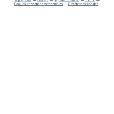
Top articles
Contact
Signaler un abus
C.G.U.
Cookies et données personnelles
Préférences cookies