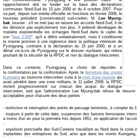
rapprochement doit se fonder sur la base des déclarations
communes Nord-Sud du 15 juin 2000 et du 4 octobre 2007. Pour
sa part, depuis son entrée officielle en fonctions en février 2008, le
nouveau président (conservateur) sud-coréen, M.
Lee Myung-
bak
, louvoie : s'il ne met pas en oeuvre les accords Nord-Sud, il ne
les dénonce pas explicitement non plus. Il prétend développer de
manière exponentielle les échanges Nord-Sud dans le cadre de
son "
plan 3.000
", qu'il a défini unilatéralement, mais il conditionne
la manne promise à une ingérence dans la politique intérieure de
Pyongyang, contraire à la déclaration du 15 juin 2000, et à un
diktat vis-à-vis de Pyongyang sur le dossier nucléaire, qui relève
pourtant de la sécurité de la RPDC et non du dialogue intercoréen.
Dans ce contexte, Pyongyang a choisi de répondre à
la confrontation par la confrontation. Après la
fermeture des monts
Kumgang
au tourisme intercoréen suite à la
mort d'une touriste
qui
avait pénétré dans une zone militaire, le 11 juillet 2008, la RPDC
revient progressivement sur chacun des acquis du dialogue
intercoréen, tant que l'administration Lee Myung-bak refuse de réouvr
acceptables pour chacune des deux parties :
- restriction et interruption des points de passage terrestres, à compter du
- toujours à partir de cette date, suspension des liaisons ferroviaires interc
a moins d'un an pour la première fois depuis 1951, en application de l'acco
;
- expulsion ponctuelle des Sud-Coréens travaillant au Nord dans la zone i
implantées des entreprises du Sud, ainsi que dans les monts Kumgang, 