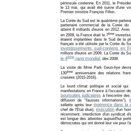
péninsule coréenne. En 2011, le Préside
le 13 mai, qui avait été suivie d'une vi
Premier ministre François Fillon.
La Corée du Sud est le quatrième partena
partenaire commercial de la Corée du
atteint 8 milliards d'euros en 2012. Avec
ème
en 2009, la France était le 7
investiss
étaient implantées dans le Sud de la p
français a été utilisée par la Corée du S
investissements sud-coréens en F
millions d'euros en 2009. La Corée du S
ème
le 4
rang mondial
, dès 2008.
La visite de Mme Park Geun-hye devrai
ème
130
anniversaire des relations fran
croisées (2015-2016).
Le lourd climat politique et social qu
manifestations en France à l'occasion d
poursuites judiciaires
à l'encontre des 
diffusion de "fausses informations"),
ingérence dans la 
sellette après leur
exécution
chef de l'Etat élue),
d'un homm
récemment, interdiction d'un syndicat d
est longue des atteintes aujourd'hui por
démocrates qui ont donné leur vie pour l'