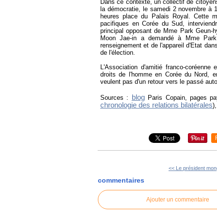
Dans ce contexte, un collectif de citoye
la démocratie, le samedi 2 novembre à 
heures place du Palais Royal. Cette ma
pacifiques en Corée du Sud, interviendr
principal opposant de Mme Park Geun-hye 
Moon Jae-in a demandé à Mme Park d
renseignement et de l'appareil d'Etat dans
de l'élection.
L'Association d'amitié franco-coréenne
droits de l'homme en Corée du Nord, e
veulent pas d'un retour vers le passé aut
blog
Sources :
Paris Copain, pages pa
chronologie des relations bilatérales
)
<< Le président mong
commentaires
Ajouter un commentaire