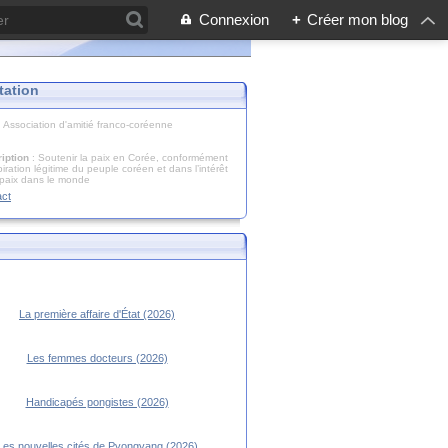
Connexion
+
Créer mon blog
tation
: Association d'amitié franco-coréenne
iption
: Soutenir la paix en Corée, conformément
piration légitime du peuple coréen et dans l’intérêt
 paix dans le monde
act
La première affaire d'État (2026)
Les femmes docteurs (2026)
Handicapés pongistes (2026)
Les nouvelles cités de Pyongyang (2026)