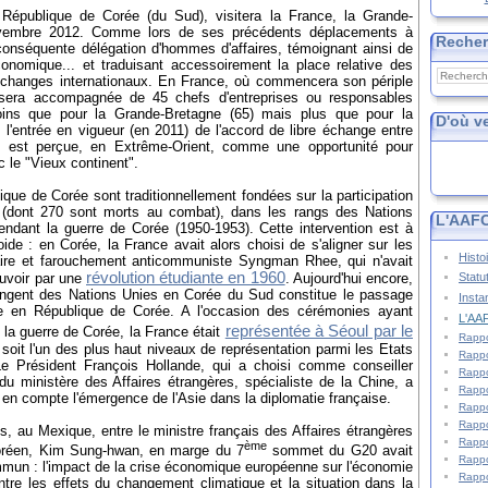
épublique de Corée (du Sud), visitera la France, la Grande-
ovembre 2012. Comme lors de ses précédents déplacements à
Reche
conséquente délégation d'hommes d'affaires, témoignant ainsi de
conomique... et traduisant accessoirement la place relative des
'échanges internationaux. En France, où commencera son périple
 sera accompagnée de 45 chefs d'entreprises ou responsables
oins que pour la Grande-Bretagne (65) mais plus que pour la
D'où v
s l'entrée en vigueur (en 2011) de l'accord de libre échange entre
d est perçue, en Extrême-Orient, comme une opportunité pour
 le "Vieux continent".
lique de Corée sont traditionnellement fondées sur la participation
 (dont 270 sont morts au combat), dans les rangs des Nations
L'AAFC
ndant la guerre de Corée (1950-1953). Cette intervention est à
oide : en Corée, la France avait alors choisi de s'aligner sur les
Histo
itaire et farouchement anticommuniste Syngman Rhee, qui n'avait
révolution étudiante en 1960
Statu
ouvoir par une
. Aujourd'hui encore,
ingent des Nations Unies en Corée du Sud constitue le passage
Insta
aise en République de Corée. A l'occasion des cérémonies ayant
L'AAF
représentée à Séoul par le
 la guerre de Corée, la France était
Rappo
 soit l'un des plus haut niveaux de représentation parmi les Etats
Rappo
Le Président François Hollande, qui a choisi comme conseiller
Rappo
du ministère des Affaires étrangères, spécialiste de la Chine, a
Rappo
en compte l'émergence de l'Asie dans la diplomatie française.
Rappo
Rappo
s, au Mexique, entre le ministre français des Affaires étrangères
Rappo
ème
oréen, Kim Sung-hwan, en marge du 7
sommet du G20 avait
Rappo
ommun : l'impact de la crise économique européenne sur l'économie
Rappo
ntre les effets du changement climatique et la situation dans la