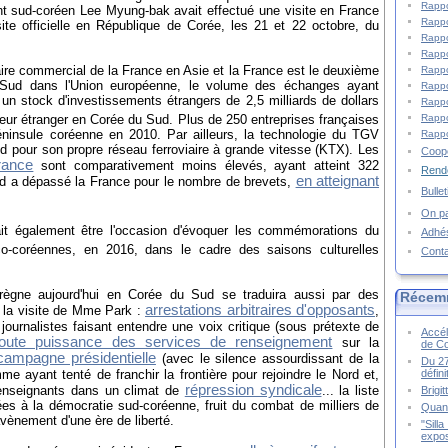
Rappo
nt sud-coréen Lee Myung-bak avait effectué une visite en France
Rappo
site officielle en République de Corée, les 21 et 22 octobre, du
Rappo
Rappo
ire commercial de la France en Asie et la France est le deuxième
Rappo
 Sud dans l'Union européenne, le volume des échanges ayant
Rappo
 un stock d'investissements étrangers de 2,5 milliards de dollars
Rappo
eur étranger en Corée du Sud. Plus de 250 entreprises françaises
Rappo
éninsule coréenne en 2010. Par ailleurs, la technologie du TGV
Rappo
ud pour son propre réseau ferroviaire à grande vitesse (KTX). Les
Coopé
rance
sont comparativement moins élevés, ayant atteint 322
Rende
en atteignant
ud a dépassé la France pour le nombre de brevets,
Bulle
On pa
t également être l'occasion d'évoquer les commémorations du
Adhé
co-coréennes, en 2016, dans le cadre des saisons culturelles
Cont
i règne aujourd'hui en Corée du Sud se traduira aussi par des
Récem
arrestations arbitraires d'opposants
e la visite de Mme Park :
,
journalistes faisant entendre une voix critique (sous prétexte de
Accél
toute puissance des services de renseignement
sur la
de C
campagne présidentielle
(avec le silence assourdissant de la
Du 27
e ayant tenté de franchir la frontière pour rejoindre le Nord et,
défin
répression syndicale
'enseignants dans un climat de
... la liste
Brigi
tées à la démocratie sud-coréenne, fruit du combat de milliers de
Quand
avènement d'une ère de liberté.
"Sill
expos