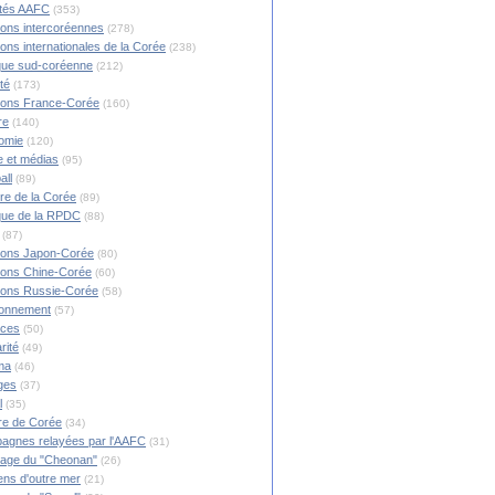
ités AAFC
(353)
ions intercoréennes
(278)
ions internationales de la Corée
(238)
ique sud-coréenne
(212)
té
(173)
ions France-Corée
(160)
re
(140)
omie
(120)
 et médias
(95)
all
(89)
ire de la Corée
(89)
ique de la RPDC
(88)
(87)
ions Japon-Corée
(80)
ions Chine-Corée
(60)
ions Russie-Corée
(58)
ronnement
(57)
nces
(50)
rité
(49)
ma
(46)
ges
(37)
l
(35)
re de Corée
(34)
agnes relayées par l'AAFC
(31)
rage du "Cheonan"
(26)
ns d'outre mer
(21)