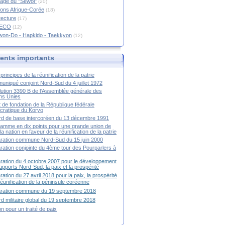
age du "Sewol"
(20)
ions Afrique-Corée
(18)
tecture
(17)
RECO
(12)
won-Do - Hapkido - Taekkyon
(12)
nts importants
principes de la réunification de la patrie
niqué conjoint Nord-Sud du 4 juillet 1972
ution 3390 B de l'Assemblée générale des
ns Unies
t de fondation de la République fédérale
ratique du Koryo
d de base intercoréen du 13 décembre 1991
amme en dix points pour une grande union de
la nation en faveur de la réunification de la patrie
ration commune Nord-Sud du 15 juin 2000
ration conjointe du 4ème tour des Pourparlers à
ration du 4 octobre 2007 pour le développement
apports Nord-Sud, la paix et la prospérité
ration du 27 avril 2018 pour la paix, la prospérité
 réunification de la péninsule coréenne
aration commune du 19 septembre 2018
d militaire global du 19 septembre 2018
ion pour un traité de paix