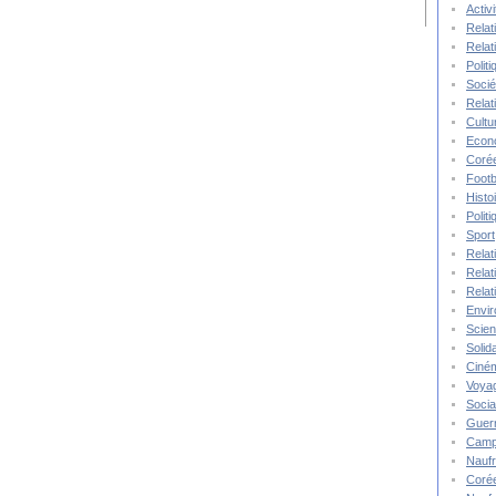
Activ
Relat
Relat
Polit
Socié
Relat
Cultu
Econ
Corée
Footb
Histo
Polit
Sport
Relat
Relat
Relat
Envi
Scie
Solida
Ciné
Voya
Socia
Guer
Camp
Nauf
Corée