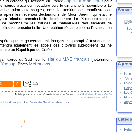
appelle à manifester
ns sud-coréens qui résident en France
pour
16 heures place du Trocadéro puis le dimanche 3 novembre à 16
Souven
nifestation aux bougies, dans la tradition des manifestations
a après les récentes déclarations de Moon Jae-in, qui était le
à l'élection présidentielle de décembre. Le 23 octobre dernier,
e reconnaître les fraudes et manoeuvres des services de
 l'élection présidentielle. Une pétition réclame même l'invalidation
Sep
 espère que le gouvernement français, si prompt à invoquer les
ntendra également les appels des citoyens sud-coréens qui ne
oritaire en République de Corée.
site du MAE français
ys "Corée du Sud" sur le
(notamment
A prop
Yonhap
Metronews
,
. Photo
.
Un pa
78 mi
La gé
Repost
0
L'alp
Les 
Publié par Association d'amitié franco-coréenne
-
dans
Relations France-Corée
Plus 
commenter cet article
…
Appre
ol Tsakhiagiin...
La Corée du Nord rapatrie... >>
Catégo
Relat