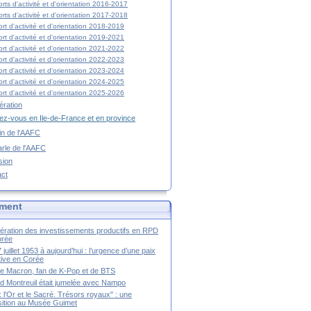
rts d'activité et d'orientation 2016-2017
rts d'activité et d'orientation 2017-2018
rt d'activité et d'orientation 2018-2019
rt d'activité et d'orientation 2019-2021
rt d'activité et d'orientation 2021-2022
rt d'activité et d'orientation 2022-2023
rt d'activité et d'orientation 2023-2024
rt d'activité et d'orientation 2024-2025
rt d'activité et d'orientation 2025-2026
ration
z-vous en Ile-de-France et en province
tin de l'AAFC
rle de l'AAFC
sion
act
ment
ération des investissements productifs en RPD
orée
 juillet 1953 à aujourd’hui : l’urgence d’une paix
itive en Corée
tte Macron, fan de K-Pop et de BTS
 Montreuil était jumelée avec Nampo
a : l'Or et le Sacré. Trésors royaux" : une
ition au Musée Guimet