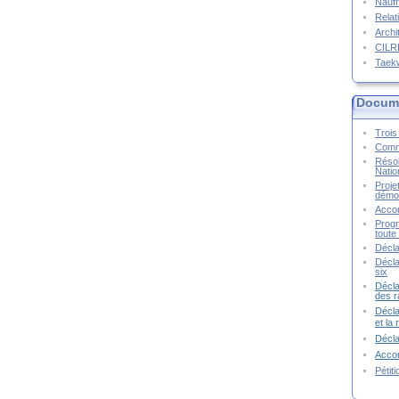
Naufr
Relat
Archi
CIL
Taek
Docume
Trois 
Commu
Résol
Natio
Proje
démoc
Accor
Progr
toute 
Décla
Décla
six
Décla
des r
Décla
et la
Décl
Accor
Pétit