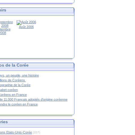
irs
Août 2006
tembre
2008
os de la Corée
ys, un peuple, une histoire
llions de Coréens
ographie de la Corée
habet coréen
Coréens en France
de 11.000 Français adoptés d'origine coréenne
ndre le coréen en France
ries
ions Etats-Unis-Corée
(357)