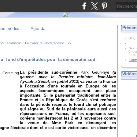
Présen
les médias
Agenda
Blog
ol Tsakhiagiin...
La Corée du Nord rapatrie... >>
Descr
à l'as
de la
sur fond d'inquiétudes pour la démocratie sud-
Cont
La présidente sud-coréenne
Park Geun-hye
(à
Vidéos
gauche, avec le Premier ministre Jean-Marc
Ayrault à Séoul, en juillet 2013)
va visiter la France
à l'occasion d'une tournée en Europe où les
aspects économiques occuperont une place
importante. Si le partenariat traditionnel entre la
France et la République de Corée s'est renforcé
dans la période récente, le lourd climat politique
qui règne au Sud de la péninsule aura aussi des
répercussions en France, où les opposants sud-
coréens manifesteront les 2 et 3 novembre contre
la venue de Mme Park en dénonçant les
gne électorale dont elle est sortie victorieuse, en décembre