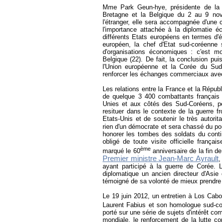
Mme Park Geun-hye, présidente de la R
Bretagne et la Belgique du 2 au 9 n
l'étranger, elle sera accompagnée d'une 
l'importance attachée à la diplomatie é
différents Etats européens en termes d
européen, la chef d'Etat sud-coréenne
d'organisations économiques : c'est m
Belgique (22). De fait, la conclusion pui
l'Union européenne et la Corée du Su
renforcer les échanges commerciaux avec
Les relations entre la France et la Répub
de quelque 3 400 combattants français
Unies et aux côtés des Sud-Coréens, pe
resituer dans le contexte de la guerre fr
Etats-Unis et de soutenir le très autor
rien d'un démocrate et sera chassé du p
honorer les tombes des soldats du cont
obligé de toute visite officielle franç
ème
marqué le 60
anniversaire de la fin de
Premier ministre Jean-Marc Ayrault
,
ayant participé à la guerre de Corée. 
diplomatique un ancien directeur d'Asie 
témoigné de sa volonté de mieux prendre 
Le 19 juin 2012, un entretien à Los Cabo
Laurent Fabius et son homologue sud-c
porté sur une série de sujets d'intérêt c
mondiale, le renforcement de la lutte co