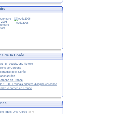
irs
Août 2006
tembre
2008
os de la Corée
ys, un peuple, une histoire
llions de Coréens
ographie de la Corée
habet coréen
Coréens en France
de 11.000 Français adoptés d'origine coréenne
ndre le coréen en France
ries
ions Etats-Unis-Corée
(357)