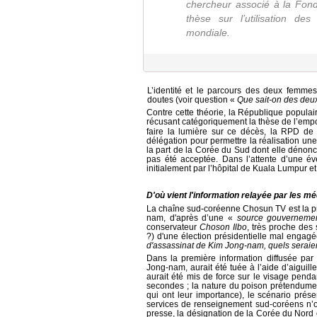
chercheur associé à la Fond
thèse sur l’utilisation d
mondiale.
L’identité et le parcours des deux femme
doutes (voir questi
on «
Que sait-on des deu
Contre cette théorie, la République popula
récusant catégoriquement la thèse de l’empo
faire la lumière sur ce décès, la RPD 
délégation pour permettre la réalisation u
la part de la Corée du Sud dont elle dénonc
pas été acceptée. Dans l’attente d’une év
initialement par l’hôpital de Kuala Lumpur e
D'où vient l'information relayée par les m
La chaîne sud-coréenne Chosun TV est la p
nam, d'après d’une «
source gouvernemen
conservateur
Choson Ilbo
, très proche de
?) d'une élection présidentielle mal engag
d'assassinat de Kim Jong-nam, quels seraie
Dans la première information diffusée pa
Jong-nam, aurait été tuée à l’aide d
’aiguil
aurait été mis de force sur le visage pend
secondes ; la nature du poison prétendumen
qui ont leur importance), le scénario pré
services de renseignement sud-coréens n’o
presse, la désignation de la Corée du Nord é