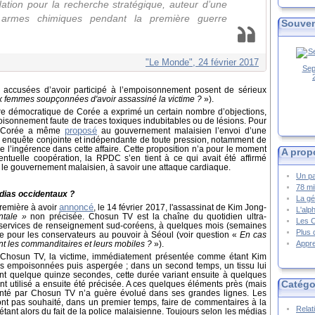
ation pour la recherche stratégique, auteur d’une
es armes chimiques pendant la première guerre
Souven
"Le Monde", 24 février 2017
Sep
s accusées d’avoir participé à l’empoisonnement posent de sérieux
x femmes soupçonnées d'avoir assassiné la victime ?
»).
ire démocratique de Corée a exprimé un certain nombre d’objections,
isonnement faute de traces toxiques indubitables ou de lésions. Pour
proposé
de Corée a même
au gouvernement malaisien l’envoi d’une
ne enquête conjointe et indépendante de toute pression, notamment de
e l’ingérence dans cette affaire. Cette proposition n’a pour le moment
A prop
entuelle coopération, la RPDC s’en tient à ce qui avait été affirmé
t le gouvernement malaisien, à savoir une attaque cardiaque.
Un pa
78 mi
édias occidentaux ?
La gé
annoncé
remière à avoir
, le 14 février 2017, l'assassinat de Kim Jong-
L'alp
tale »
non précisée.
Chosun TV est la chaîne du quotidien ultra-
Les 
s services de renseignement sud-coréens, à quelques mois (semaines
Plus 
ée pour les conservateurs au pouvoir à Séo
ul (voir question «
En cas
Appre
nt les commanditaires et leurs mobiles ?
»).
r Chosun TV, la victime, immédiatement présentée comme étant Kim
les empoisonnées
puis aspergée ; dans un second temps, un tissu lui
ant quelque quinze secondes, cette durée variant ensuite à quelques
Catégo
t utilisé a ensuite été précisée. A ces quelques éléments près (mais
senté par Chosun TV n’a guère évolué dans ses grandes lignes. Les
nt pas souhaité, dans un premier temps, faire de commentaires à la
Relat
tant alors du fait de la police malaisienne. Toujours selon les médias