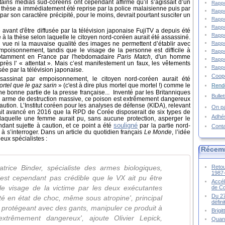
ains médias sud-coréens ont cependant affirmé qu’il s’agissait d’un
Rappo
e thèse a immédiatement été reprise par la police malaisienne puis par
Rappo
 par son caractère précipité, pour le moins, devrait pourtant susciter un
Rappo
Rappo
vant d'être diffusée par la télévision japonaise FujiTV a depuis été
Rappo
 à la thèse selon laquelle le citoyen nord-coréen aurait été assassiné.
Rappo
 de vue ni la mauvaise qualité des images ne permettent d’établir avec
empoisonnement, tandis que le visage de la personne est difficile à
Rappo
 notamment en France par l'hebdomadaire
Paris Match
, d'un homme
Rappo
s l' « attentat ». Mais c’est manifestement un faux, les vêtements
Rappo
ée par la télévision japonaise.
Coopé
sassinat par empoisonnement, le citoyen nord-coréen aurait été
ortel que le gaz sarin
» (c'est à dire plus mortel que mortel !) comme le
Rende
e bonne partie de la presse française...
Inventé par les Britanniques
Bulle
e a
rme de destruction massive,
ce poison est extrêmement dangereux
ution. L’Institut coréen pour les analyses de défense (KIDA), relevant
On pa
ait avancé en 2016 que la RPD de Corée disposerait de six types de
Adhé
laquelle une femme aurait pu, sans aucune protection, asperger le
souligné
dant sujette à caution, et ce point a été
par la partie nord-
Cont
à s’interroger. Dans un article du quotidien français
Le Monde
, l’idée
deux spécialistes :
Récem
Retou
trice Binder, spécialiste des armes biologiques,
1987
 n’est cependant pas crédible que le VX ait pu être
Accél
le visage de la victime par les deux exécutantes
de C
Du 27
té en état de choc, même sous atropine', principal
défin
protégeant avec des gants, manipuler ce produit à
Brigi
 extrêmement dangereux', ajoute Olivier Lepick,
Quand