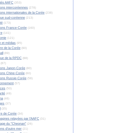
ités AAFC
(353)
ions intercoréennes
(278)
ions internationales de la Corée
(238)
ique sud-coréenne
(213)
té
(173)
ions France-Corée
(160)
re
(141)
omie
(121)
 et médias
(95)
ire de la Corée
(90)
all
(89)
ique de la RPDC
(88)
(87)
ions Japon-Corée
(80)
ions Chine-Corée
(60)
ions Russie-Corée
(58)
ronnement
(57)
nces
(50)
rité
(49)
ma
(46)
ges
(37)
l
(35)
re de Corée
(34)
agnes relayées par l'AAFC
(31)
rage du "Cheonan"
(26)
ns d'outre mer
(21)