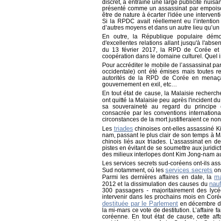
discret, a entraîné une large publicité nui
présenté comme un assassinat par empoison
être de nature à écarter l'idée une intervent
Si la RPDC avait réellement eu l’intention 
d’autres moyens et dans un autre lieu qu’un 
En outre, la République populaire démo
d'excellentes relations allant jusqu'à l'ab
du 13 février 2017, la RPD de Corée et
coopération dans le domaine culturel.
Quel i
Pour accréditer le mobile de l’assassinat p
occidentale) ont été émises mais toutes r
autorités de la RPD de Corée en menaçan
gouvernement en exil, etc…
En tout état de cause, la Malaisie recherc
ont quitté la Malaisie peu après l'incident 
sa souveraineté au regard du principe d
consacrée par les conventions international
circonstances de la mort justifieraient ce non
triades
Les
chinoises ont-elles assassiné 
nam, passant le plus clair de son temps à M
chinois liés aux triades. L’assassinat en deh
pistes en évitant de se soumettre aux juridi
des milieux interlopes dont Kim Jong-nam au
Les services secrets sud-coréens ont-ils 
services secrets
Sud notamment, où les
ont
ma
Parmi les dernières affaires en date, la
nau
2012 et la dissimulation des causes du
300 passagers - majoritairement des lycée
intervenir dans les prochains mois en Coré
destituée par le Parlement
en décembre der
la mi-mars ce vote de destitution. L’affaire 
coréenne. En tout état de cause, cette af