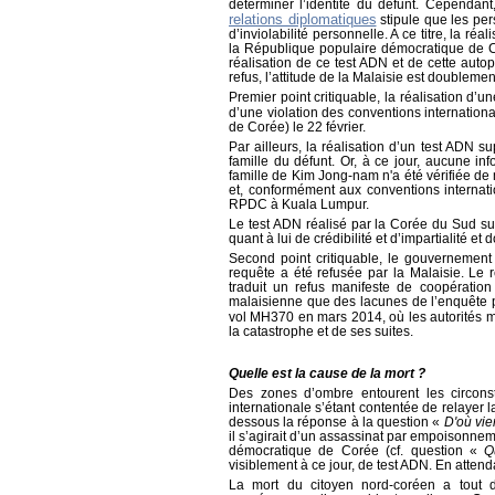
déterminer l’identité du défunt. Cependant,
relations diplomatiques
stipule que les per
d’inviolabilité personnelle. A ce titre, la r
la République populaire démocratique de Co
réalisation de ce test ADN et de cette auto
refus, l’attitude de la Malaisie est doublemen
Premier point critiquable, la réalisation d’
d’une violation des conventions internationa
de Corée) le 22 février.
Par ailleurs, la réalisation d’un test ADN 
famille du défunt. Or, à ce jour, aucune i
famille de Kim Jong-nam n'a été vérifiée de 
et, conformément aux conventions internat
RPDC à Kuala Lumpur.
Le test ADN réalisé par la Corée du Sud su
quant à lui de crédibilité et d’impartialité et 
Second point critiquable, le gouvernemen
requête a été refusée par la Malaisie. Le 
traduit un refus manifeste de coopération
malaisienne que des lacunes de l’enquête pu
vol MH370 en mars 2014, où les autorités 
la catastrophe et de ses suites.
Quelle est la cause de la mort ?
Des zones d’ombre entourent les circons
internationale s’étant contentée de relayer 
dessous la réponse à la question «
D'où vie
il s’agirait d’un assassinat par empoisonnem
démocratique de Corée (cf. question
«
Q
visiblement à ce jour, de test ADN. En atten
La mort du citoyen nord-coréen a tout 