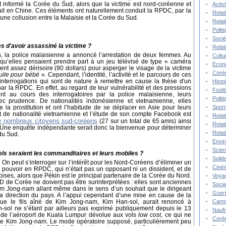
it informé la Corée du Sud, alors que la victime est nord-coréenne et
Activ
dait en Chine. Ces éléments ont naturellement conduit la RPDC, par la
Relat
une collusion entre la Malaisie et la Corée du Sud.
Relat
Polit
Socié
 d'avoir assassiné la victime ?
Relat
, la police malaisienne a annoncé l’arrestation de deux femmes. Au
Cultu
é qu’elles pensaient prendre part à un jeu télévisé de type « caméra
Econ
t assez dérisoire (90 dollars) pour asperger le visage de la victime
Corée
ile pour bébé
». Cependant, l’identité, l’activité et le parcours de ces
terrogations qui sont de nature à remettre en cause la thèse d'un
Histo
 la RPDC. En effet, au regard de leur vulnérabilité et des pressions
Footb
ent au cours des interrogatoires par la police malaisienne, leurs
Polit
c prudence. De nationalités indonésienne et vietnamienne, elles
Sport
de la prostitution et ont l’habitude de se déplacer en Asie pour leurs
st de nationalité vietnamienne et l’étude de son compte Facebook est
Relat
e nombreux citoyens sud-coréens
(27 sur un total de 65 amis) ainsi
Relat
 Une enquête indépendante serait donc la bienvenue pour déterminer
Relat
du Sud.
Envi
Scie
ls seraient les commanditaires et leurs mobiles ?
Solida
? O
n peut s’interroger sur l’intérêt pour les Nord-Coréens d’éliminer un
Ciné
 pouvoir en RPDC, qui n’était pas un opposant ni un dissident, et de
noises, alors que Pékin est le principal partenaire de la Corée du Nord.
Voya
 de Corée ne doivent pas être surinterprétées : elles sont anciennes
Socia
 Kim Jong-nam allant même dans le sens d’un souhait que le dirigeant
Guer
 direction du pays. A l’appui cependant d’une mise en cause de la
Camp
ue le fils aîné de Kim Jong-nam, Kim Han-sol, aurait renoncé à
sol ne s’étant par ailleurs pas exprimé publiquement depuis le 13
Nauf
ie de l’aéroport de Kuala Lumpur dévolue aux vols
low cost
, ce qui ne
Corée
e Kim Jong-nam. Le mode opératoire supposé, particulièrement peu