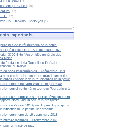
age du "Sewol"
(20)
ions Afrique-Corée
(18)
tecture
(17)
RECO
(12)
won-Do - Hapkido - Taekkyon
(12)
nts importants
principes de la réunification de la patrie
niqué conjoint Nord-Sud du 4 juillet 1972
ution 3390 B de l'Assemblée générale des
ns Unies
t de fondation de la République fédérale
ratique du Koryo
d de base intercoréen du 13 décembre 1991
amme en dix points pour une grande union de
la nation en faveur de la réunification de la patrie
ration commune Nord-Sud du 15 juin 2000
ration conjointe du 4ème tour des Pourparlers à
ration du 4 octobre 2007 pour le développement
apports Nord-Sud, la paix et la prospérité
ration du 27 avril 2018 pour la paix, la prospérité
 réunification de la péninsule coréenne
aration commune du 19 septembre 2018
d militaire global du 19 septembre 2018
ion pour un traité de paix