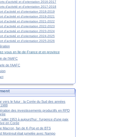
rts d'activité et d'orientation 2016-2017
rts d'activité et d'orientation 2017-2018
rt d'activité et d'orientation 2018-2019
rt d'activité et d'orientation 2019-2021
rt d'activité et d'orientation 2021-2022
rt d'activité et d'orientation 2022-2023
rt d'activité et d'orientation 2023-2024
rt d'activité et d'orientation 2024-2025
rt d'activité et d'orientation 2025-2026
ration
z-vous en Ile-de-France et en province
tin de l'AAFC
rle de l'AAFC
sion
act
ment
r vers le futur : la Corée du Sud des années
-1988
ération des investissements productifs en RPD
orée
 juillet 1953 à aujourd’hui : l’urgence d’une paix
itive en Corée
tte Macron, fan de K-Pop et de BTS
 Montreuil était jumelée avec Nampo