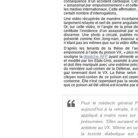
conséquence d’un accident cardiaque. Cert
«
assassinat par empoisonnement
» et cett
les médias internationaux. Cette affirmation,
certain nombre d’interrogations.
Une vidéo récupérée de manière incertaine a
largement relayée et sert de pierre angulaire
Or, sur cette vidéo, ni l’angle de la prise
certitude l’existence d’un assassinat par 
discerner. Une photo a circulé, publiée
présenté comme Kim Jong-nam, évanoui aprè
n’étant pas les mêmes que sur la vidéo diffus
D’après les tenants de la thèse de l’as
empoisonné à l’aide du poison VX, «
plus m
dépêche AFP
souligne la
ayant alimenté un
et modifié par les Etats-Unis, assimilé à un
et doit être manipulé avec une extrême préca
du ministère sud-coréen de la Défense, av
gaz innervant dont le VX. La thèse selon 
citoyen nord-coréen de ce poison est cepen
coréenne. Elle n'est cependant pas la seule 
que ce poison ait été utilisé est écartée par 
Pour le médecin général Pa
aujourd’hui à la retraite, il
appliqué à mains nues sur 
présumées. 'Elles auraient é
antidote au VX. 'Même en se 
la toxicité diabolique est