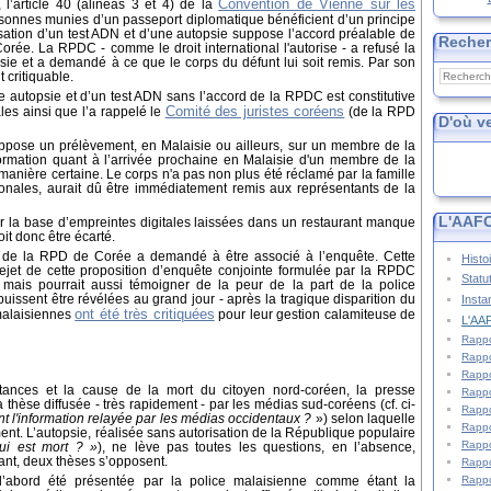
Convention de Vienne sur les
 l’article 40 (alinéas 3 et 4) de la
sonnes munies d’un passeport diplomatique bénéficient d’un principe
éalisation d’un test ADN et d’une autopsie suppose l’accord préalable de
Reche
rée. La RPDC - comme le droit international l'autorise - a refusé la
psie et a demandé à ce que le corps du défunt lui soit remis. Par son
t critiquable.
une autopsie et d’un test ADN sans l’accord de la RPDC est constitutive
Comité des juristes coréens
les ainsi que l’a rappelé le
(de la RPD
D'où v
suppose un prélèvement, en Malaisie ou ailleurs, sur un membre de la
nformation quant à l’arrivée prochaine en Malaisie d'un membre de la
manière certaine. Le corps n'a pas non plus été réclamé par la famille
ionales, aurait dû être immédiatement remis aux représentants de la
L'AAFC
r la base d’empreintes digitales laissées dans un restaurant manque
doit donc être écarté.
t de la RPD de Corée a demandé à être associé à l’enquête. Cette
Histo
rejet de cette proposition d’enquête conjointe formulée par la RPDC
Statu
 mais pourrait aussi témoigner de la peur de la part de la police
issent être révélées au grand jour - après la tragique disparition du
Insta
ont été très critiquées
malaisiennes
pour leur gestion calamiteuse de
L'AAF
Rappo
Rappo
Rappo
tances et la cause de la mort du citoyen nord-coréen, la presse
Rappo
la thèse diffusée - très rapidement - par les médias sud-coréens
(cf. ci-
Rappo
nt l'information relayée par les médias occidentaux ?
»
) selon laquelle
Rappo
ent. L’autopsie, réalisée sans autorisation de la République populaire
Rappo
ui est mort ? »
),
ne lève pas toutes les questions, en l’absence,
dant, deux thèses s’opposent.
Rappo
Rappo
d’abord été présentée par la police malaisienne comme étant la