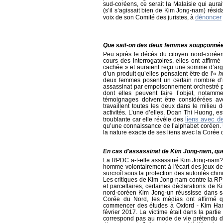
sud-coréens, ce serait la Malaisie qui aura
(s’il s’agissait bien de Kim Jong-nam) rési
dénoncer
voix de son Comité des juristes, à
Que sait-on des deux femmes soupçonnées
Peu après le décès du citoyen nord-coréen
cours des interrogatoires, elles ont affirm
cachée » et auraient reçu une somme d’argen
d’un produit qu’elles pensaient être de l'«
hu
deux femmes posent un certain nombre d’in
assassinat par empoisonnement orchestré par
dont elles peuvent faire l’objet, notamm
témoignages doivent être considérées ave
travaillent toutes les deux dans le milieu 
activités. L’une d’elles, Doan Thi Huong, e
liens avec d
troublante car elle révèle des
qu’une connaissance de l’alphabet coréen.
la nature exacte de ses liens avec la Corée 
En cas d'assassinat de Kim Jong-nam, que
La RPDC a-t-elle assassiné Kim Jong-nam
homme volontairement à l'écart des jeux de
surcroît sous la protection des autorités chi
Les critiques de Kim Jong-nam contre la RPD
et parcellaires, certaines déclarations de
nord-coréen Kim Jong-un réussisse dans sa
Corée du Nord, les médias ont affirmé q
commencer des études à Oxford - Kim Han-
février 2017. La victime était dans la part
correspond pas au mode de vie prétendu d