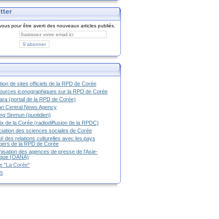
tter
ous pour être averti des nouveaux articles publiés.
tion de sites officiels de la RPD de Corée
urces iconographiques sur la RPD de Corée
ra (portail de la RPD de Corée)
an Central News Agency
g Sinmun (quotidien)
ix de la Corée (radiodiffusion de la RPDC)
iation des sciences sociales de Corée
é des relations culturelles avec les pays
g
ers de la RPD de Corée
isation des agences de presse de l'Asie-
ique (OANA)
e "La Corée"
es