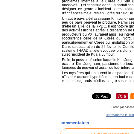
problèmes internes à la Corée du Sud (pr
massives…) et constitue donc un parfait con
désigner ce genre d'incident spectaculai
d'échéances majeures en Corée du Sud : le
Un autre pays a-t-il assassiné Kim Jong-na
peu de pays peuvent le produire. Parmi ces 
d’être un allié) de la RPDC. Il est notoire q
des activités illicites après la disparition 
producteurs du VX, auraient aussi eu intérê
l'occurrence celle de la Corée du Nord, p
particulièrement en Corée où l'installatio
Dans sa déclaration du 22 février, le Comi
système THAAD ait été évoquée lors d'une ré
sujet l'incident de Kuala Lumpur.
Enfin, la possibilité selon laquelle Kim Jong
exclure. Kim Jong-nam, passionné de jeux et
lumières du pouvoir et aurait eu tout intérê
Les mystères qui entourent la disparition 
n'écarter aucune hypothèse et, en tout cas,
vite par les grands médias malgré ses trop
Publié par Associ
<< "Madame B. histo
commentaires