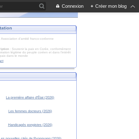
Connexion
+
Créer mon blog
tation
: Association d'amitié franco-coréenne
iption
: Soutenir la paix en Corée, conformément
piration légitime du peuple coréen et dans l’intérêt
 paix dans le monde
act
La première affaire d'État (2026)
Les femmes docteurs (2026)
Handicapés pongistes (2026)
Les nouvelles cités de Pyongyang (2026)