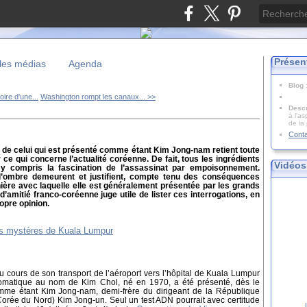
Présen
les médias
Agenda
Blog
ire d'une...
Washington rompt les canaux... >>
Descr
à l'as
de la
Cont
le, de celui qui est présenté comme étant Kim Jong-nam retient toute
 ce qui concerne l’actualité coréenne. De fait, tous les ingrédients
Vidéos
y compris la fascination de l’assassinat par empoisonnement.
d’ombre demeurent et justifient, compte tenu des conséquences
anière avec laquelle elle est généralement présentée par les grands
d’amitié franco-coréenne juge utile de lister ces interrogations, en
ropre opinion.
au cours de son transport de l’aéroport vers l’hôpital de Kuala Lumpur
plomatique au nom de Kim Chol, né en 1970, a été présenté, dès le
me étant Kim Jong-nam, demi-frère du dirigeant de la République
rée du Nord) Kim Jong-un. Seul un test ADN pourrait avec certitude