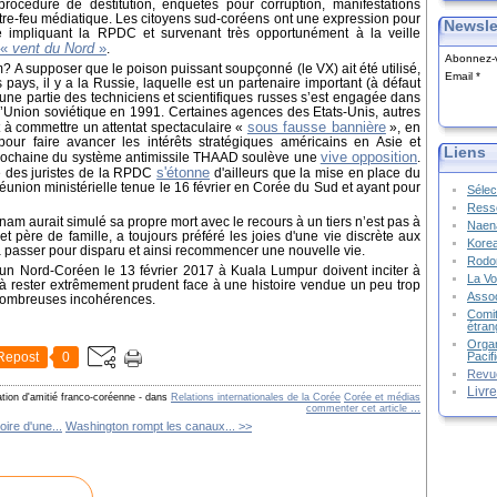
océdure de destitution, enquêtes pour corruption, manifestations
tre-feu médiatique. Les citoyens sud-coréens ont une expression pour
Newsle
re impliquant la RPDC et survenant très opportunément à la veille
«
vent du Nord
»
.
Abonnez-v
m?
A supposer que le poison puissant soupçonné (le VX) ait été utilisé,
Email
pays, il y a la Russie, laquelle est un partenaire important (à défaut
u'une partie des techniciens et scientifiques russes s’est engagée dans
de l’Union soviétique en 1991. Certaines agences des Etats-Unis, autres
sous fausse bannière
t à commettre un attentat spectaculaire «
»
, en
our faire avancer les intérêts stratégiques américains en Asie et
Liens
vive opposition
n prochaine du système antimissile THAAD soulève une
.
s'étonne
té des juristes de la RPDC
d'ailleurs que la mise en place du
union ministérielle tenue le 16 février en Corée du Sud et ayant pour
Sélec
Resso
-nam aurait simulé sa propre mort avec le recours à un tiers n’est pas à
Naena
 père de famille, a toujours préféré les joies d'une vie discrète aux
Kore
t à passer pour disparu et ainsi recommencer une nouvelle vie.
Rodon
d’un Nord-Coréen le 13 février 2017 à Kuala Lumpur doivent inciter à
La Vo
 à rester extrêmement prudent face à une histoire vendue un peu trop
Assoc
 nombreuses incohérences.
Comit
étran
Organ
Pacif
Repost
0
Revu
Livr
ation d'amitié franco-coréenne
-
dans
Relations internationales de la Corée
Corée et médias
commenter cet article
…
ire d'une...
Washington rompt les canaux... >>