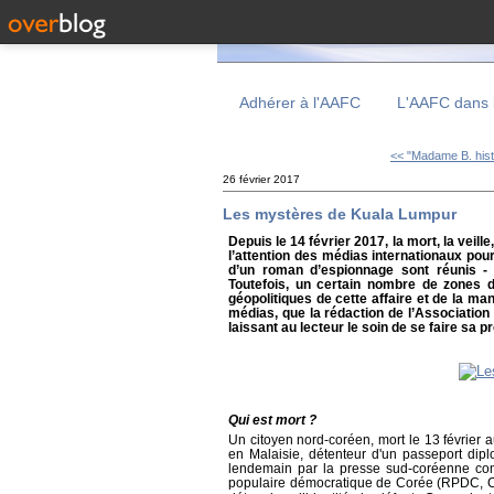
Adhérer à l'AAFC
L'AAFC dans 
<< "Madame B. histo
26 février 2017
Les mystères de Kuala Lumpur
Depuis le 14 février 2017, la mort, la veil
l’attention des médias internationaux pour
d’un roman d’espionnage sont réunis - 
Toutefois, un certain nombre de zones 
géopolitiques de cette affaire et de la m
médias, que la rédaction de l’Association 
laissant au lecteur le soin de se faire sa p
Qui est mort ?
Un citoyen nord-coréen, mort le 13 février 
en Malaisie, détenteur d'un passeport di
lendemain par la presse sud-coréenne com
populaire démocratique de Corée (RPDC, Co