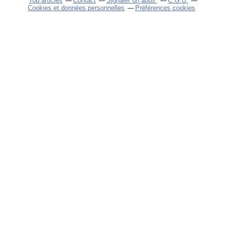
Top articles
Contact
Signaler un abus
C.G.U.
Cookies et données personnelles
Préférences cookies