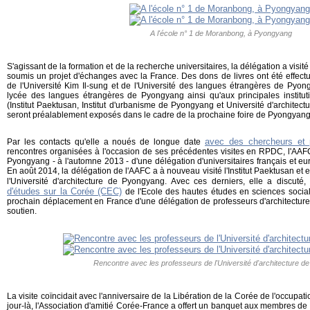
A l'école n° 1 de Moranbong, à Pyongyang
S'agissant de la formation et de la recherche universitaires, la délégation a visité 
soumis un projet d'échanges avec la France. Des dons de livres ont été effect
de l'Université Kim Il-sung et de l'Université des langues étrangères de Pyon
lycée des langues étrangères de Pyongyang ainsi qu'aux principales institutio
(Institut Paektusan, Institut d'urbanisme de Pyongyang et Université d'archite
seront préalablement exposés dans le cadre de la prochaine foire de Pyongyang d
avec des chercheurs et 
Par les contacts qu'elle a noués de longue date
rencontres organisées à l'occasion de ses précédentes visites en RPDC, l'AAF
Pyongyang - à l'automne 2013 - d'une délégation d'universitaires français et eu
En août 2014, la délégation de l'AAFC a à nouveau visité l'Institut Paektusan et 
l'Université d'architecture de Pyongyang. Avec ces derniers, elle a discuté
d'études sur la Corée (CEC)
de l'Ecole des hautes études en sciences socia
prochain déplacement en France d'une délégation de professeurs d'architecture
soutien.
Rencontre avec les professeurs de l'Université d'architecture 
La visite coïncidait avec l'anniversaire de la Libération de la Corée de l'occupat
jour-là, l'Association d'amitié Corée-France a offert un banquet aux membres de 