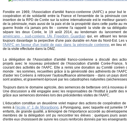
Fondée en 1969, l'Association d'amitié franco-coréenne (AAFC) a pour but l
coopération et de solidarité entre la France et l'ensemble de la péninsule co
insertion de la RPD de Corée sur la scène internationale est le meilleur garant
de la péninsule, mais aussi de la paix et de la prospérité dans cette partie au
guerre froide n'a jamais pris fin - comme l'a rappelé la visite de sa délégati
sépare les deux Corée, le 19 août 2014, au lendemain du lancement d
américano - sud-coréens Ulji Freedom Guardian
qui, en attisant les tens
toujours davantage la perpective d'une paix durable en Asie du Nord-Est. Les vi
l'AAFC en faveur d'un traité de paix dans la péninsule coréenne
, en lieu et
de la visite effectuée dans la DMZ.
La délégation de l'Association d'amitié franco-coréenne a discuté des act
projets avec le nouveau président de l'Association d'amitié Corée-France, 
courant des activités de l'AAFC. Elle a remis une donation au Comité coréen d
monde : les sommes, recueillies grâce à la générosité des adhérents de l'AAFC, 
d'aider les Coréens à retrouver l'autosuffisance alimentaire - dans un pays don
sont arables, et gravement éprouvé par les catastrophes naturelles (sécheresse
Toujours dans le domaine agricole, des semences de betterave ont à nouveau été r
Une discussion a été engagée avec les responsables de l'Institut à partir des
grâce aux semences données lors des précédentes visites de l'AAFC.
L'éducation constitue un deuxième volet majeur des actions de coopération de 
l'école n° 1 de Moranbong
remis à
, à Pyongyang, avec laquelle est jumelée l
enfants, de grande qualité, a témoigné de l'importance accordé au développement
membres de la délégation ont pu rencontrer les élèves : quelques jours avan
d'entre eux choisissent de suivre les cours renforcés donnés par les enseignants