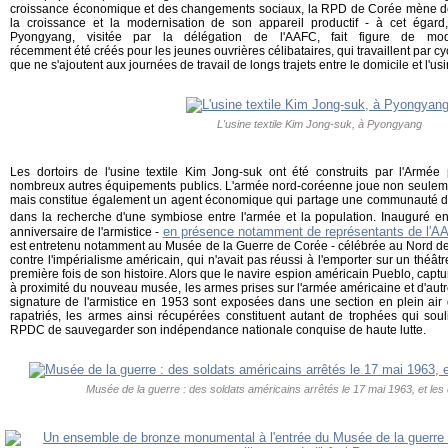
croissance économique et des changements sociaux, la RPD de Corée mène de fro
la croissance et la modernisation de son appareil productif - à cet égard,
Pyongyang, visitée par la délégation de l'AAFC, fait figure de mo
récemment été créés pour les jeunes ouvrières célibataires, qui travaillent par cyc
que ne s'ajoutent aux journées de travail de longs trajets entre le domicile et l'usi
L'usine textile Kim Jong-suk, à Pyongyang
Les dortoirs de l'usine textile Kim Jong-suk ont été construits par l'Arm
nombreux autres équipements publics. L'armée nord-coréenne joue non seulemen
mais constitue également un agent économique qui partage une communauté de d
dans la recherche d'une symbiose entre l'armée et la population. Inauguré en 
en présence notamment de représentants de l'A
anniversaire de l'armistice -
est entretenu notamment au Musée de la Guerre de Corée - célébrée au Nord de
contre l'impérialisme américain, qui n'avait pas réussi à l'emporter sur un théât
première fois de son histoire. Alors que le navire espion américain Pueblo, cap
à proximité du nouveau musée, les armes prises sur l'armée américaine et d'aut
signature de l'armistice en 1953 sont exposées dans une section en plein air 
rapatriés, les armes ainsi récupérées constituent autant de trophées qui soul
RPDC de sauvegarder son indépendance nationale conquise de haute lutte.
Musée de la guerre : des soldats américains arrêtés le 17 mai 1963, et les 