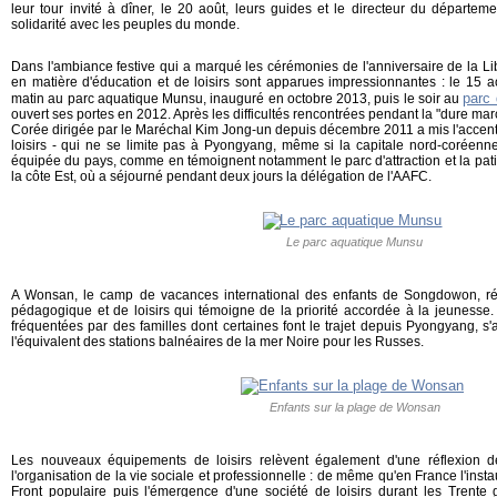
leur tour invité à dîner, le 20 août, leurs guides et le directeur du départ
solidarité avec les peuples du monde.
Dans l'ambiance festive qui a marqué les cérémonies de l'anniversaire de la Lib
en matière d'éducation et de loisirs sont apparues impressionnantes : le 15 ao
parc 
matin au parc aquatique Munsu, inauguré en octobre 2013, puis le soir au
ouvert ses portes en 2012. Après les difficultés rencontrées pendant la "dure m
Corée dirigée par le Maréchal Kim Jong-un depuis décembre 2011 a mis l'accent
loisirs - qui ne se limite pas à Pyongyang, même si la capitale nord-coréenne 
équipée du pays, comme en témoignent notamment le parc d'attraction et la pati
la côte Est, où a séjourné pendant deux jours la délégation de l'AAFC.
Le parc aquatique Munsu
A Wonsan, le camp de vacances international des enfants de Songdowon, ré
pédagogique et de loisirs qui témoigne de la priorité accordée à la jeunesse. 
fréquentées par des familles dont certaines font le trajet depuis Pyongyang,
l'équivalent des stations balnéaires de la mer Noire pour les Russes.
Enfants sur la plage de Wonsan
Les nouveaux équipements de loisirs relèvent également d'une réflexion d
l'organisation de la vie sociale et professionnelle : de même qu'en France l'ins
Front populaire puis l'émergence d'une société de loisirs durant les Trente g