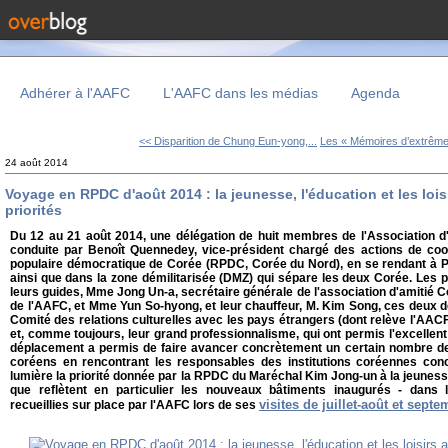
Adhérer à l'AAFC
L'AAFC dans les médias
Agenda
<< Disparition de Chung Eun-yong,...
Les « Mémoires d’extrême 
24 août 2014
Voyage en RPDC d'août 2014 : la jeunesse, l'éducation et les lois
priorités
Du 12 au 21 août 2014, une délégation de huit membres de l'Association d
conduite par Benoît Quennedey, vice-président chargé des actions de coop
populaire démocratique de Corée (RPDC, Corée du Nord), en se rendant à
ainsi que dans la zone démilitarisée (DMZ) qui sépare les deux Corée. Les p
leurs guides, Mme Jong Un-a, secrétaire générale de l'association d'amitié
de l'AAFC, et Mme Yun So-hyong, et leur chauffeur, M. Kim Song, ces deux d
Comité des relations culturelles avec les pays étrangers (dont relève l'AACF),
et, comme toujours, leur grand professionnalisme, qui ont permis l'excellent
déplacement a permis de faire avancer concrètement un certain nombre de 
coréens en rencontrant les responsables des institutions coréennes con
lumière la priorité donnée par la RPDC du Maréchal Kim Jong-un à la jeunesse,
que reflètent en particulier les nouveaux bâtiments inaugurés - dans 
visites de juillet-août et sept
recueillies sur place par l'AAFC lors de ses