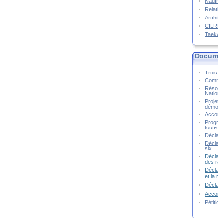
Naufr
Relat
Archi
CIL
Taek
Docume
Trois 
Commu
Résol
Natio
Proje
démoc
Accor
Progr
toute 
Décla
Décla
six
Décla
des r
Décla
et la
Décl
Accor
Pétit