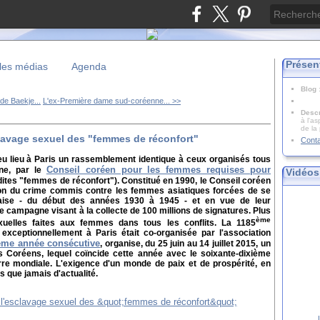
Présen
les médias
Agenda
Blog
de Baekje...
L'ex-Première dame sud-coréenne... >>
Descr
à l'as
de la
lavage sexuel des "femmes de réconfort"
Cont
 eu lieu à Paris un rassemblement identique à ceux organisés tous
Conseil coréen pour les femmes requises pour
nne, par le
Vidéos
dites "femmes de réconfort"). Constitué en 1990, le Conseil coréen
pon du crime commis contre les femmes asiatiques forcées de se
onaise - du début des années 1930 à 1945 - et en vue de leur
ne campagne visant à la collecte de 100 millions de signatures. Plus
ème
xuelles faites aux femmes dans tous les conflits. La 1185
exceptionnellement à Paris était co-organisée par l'association
ième année consécutive
, organise, du 25 juin au 14 juillet 2015, un
 Coréens, lequel coïncide cette année avec le soixante-dixième
rre mondiale.
L'exigence d'un monde de paix et de prospérité, en
s que jamais d'actualité.