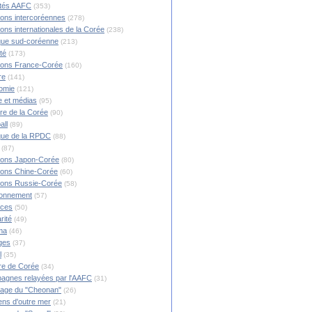
ités AAFC
(353)
ions intercoréennes
(278)
ions internationales de la Corée
(238)
ique sud-coréenne
(213)
té
(173)
ions France-Corée
(160)
re
(141)
omie
(121)
 et médias
(95)
ire de la Corée
(90)
all
(89)
ique de la RPDC
(88)
(87)
ions Japon-Corée
(80)
ions Chine-Corée
(60)
ions Russie-Corée
(58)
ronnement
(57)
nces
(50)
rité
(49)
ma
(46)
ges
(37)
l
(35)
re de Corée
(34)
agnes relayées par l'AAFC
(31)
rage du "Cheonan"
(26)
ns d'outre mer
(21)