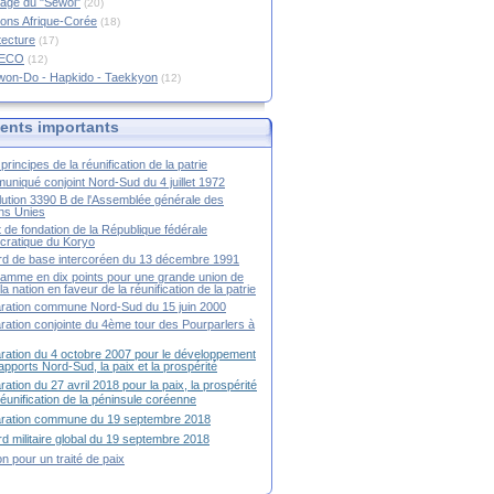
age du "Sewol"
(20)
ions Afrique-Corée
(18)
tecture
(17)
RECO
(12)
won-Do - Hapkido - Taekkyon
(12)
nts importants
principes de la réunification de la patrie
niqué conjoint Nord-Sud du 4 juillet 1972
ution 3390 B de l'Assemblée générale des
ns Unies
t de fondation de la République fédérale
ratique du Koryo
d de base intercoréen du 13 décembre 1991
amme en dix points pour une grande union de
la nation en faveur de la réunification de la patrie
ration commune Nord-Sud du 15 juin 2000
ration conjointe du 4ème tour des Pourparlers à
ration du 4 octobre 2007 pour le développement
apports Nord-Sud, la paix et la prospérité
ration du 27 avril 2018 pour la paix, la prospérité
 réunification de la péninsule coréenne
aration commune du 19 septembre 2018
d militaire global du 19 septembre 2018
ion pour un traité de paix