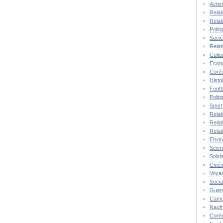
Activ
Relat
Relat
Polit
Socié
Relat
Cultu
Econ
Corée
Histo
Footb
Polit
Sport
Relat
Relat
Relat
Envi
Scie
Solida
Ciné
Voya
Socia
Guer
Camp
Nauf
Corée