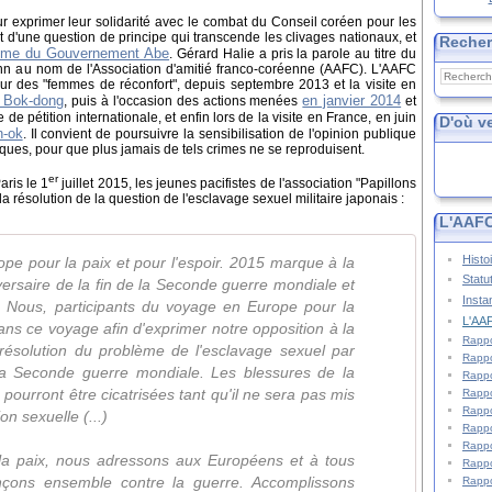
ur exprimer leur solidarité avec le combat du Conseil coréen pour les
it d'une question de principe qui transcende les clivages nationaux, et
Reche
nisme du Gouvernement Abe
. Gérard Halie a pris la parole au titre du
n au nom de l'Association d'amitié franco-coréenne (AAFC). L'AAFC
ur des "femmes de réconfort", depuis septembre 2013 et la visite en
Bok-dong
en janvier 2014
, puis à l'occasion des actions menées
et
 pétition internationale, et enfin lors de la visite en France, en juin
D'où v
-ok
. Il convient de poursuivre la sensibilisation de l'opinion publique
iques, pour que plus jamais de tels crimes ne se reproduisent.
er
ris le 1
juillet 2015, les jeunes pacifistes de l'association "Papillons
la résolution de la question de l'esclavage sexuel militaire japonais :
L'AAFC
Histo
 pour la paix et pour l'espoir. 2015 marque à la
Statu
versaire de la fin de la Seconde guerre mondiale et
Insta
e. Nous, participants du voyage en Europe pour la
L'AAF
s ce voyage afin d'exprimer notre opposition à la
Rappo
 résolution du problème de l'esclavage sexuel par
Rappo
la Seconde guerre mondiale. Les blessures de la
Rappo
ourront être cicatrisées tant qu'il ne sera pas mis
Rappo
Rappo
on sexuelle (...)
Rappo
Rappo
a paix, nous adressons aux Européens et à tous
Rappo
nçons ensemble contre la guerre. Accomplissons
Rappo