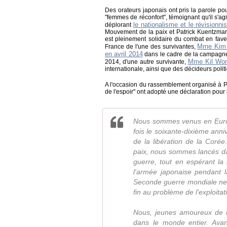
Des orateurs japonais ont pris la parole po
"femmes de réconfort", témoignant qu'il s'ag
le nationalisme et le révision
déplorant
Mouvement de la paix et Patrick Kuentzman
est pleinement solidaire du combat en fave
Mme Kim 
France de l'une des survivantes,
en avril 2014
dans le cadre de la campagne de
Mme Kil Won
2014, d'une autre survivante,
internationale, ainsi que des décideurs polit
A l'occasion du rassemblement organisé à Pa
de l'espoir" ont adopté une déclaration pour 
Nous sommes venus en Europe
fois le soixante-dixième anni
de la libération de la Coré
paix, nous sommes lancés dan
guerre, tout en espérant la
l'armée japonaise pendant 
Seconde guerre mondiale ne p
fin au problème de l'exploitati
Nous, jeunes amoureux de l
dans le monde entier. Ava