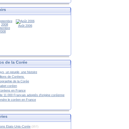
irs
Août 2006
tembre
2008
os de la Corée
ys, un peuple, une histoire
llions de Coréens
ographie de la Corée
habet coréen
Coréens en France
de 11.000 Français adoptés d'origine coréenne
ndre le coréen en France
ries
ions Etats-Unis-Corée
(357)