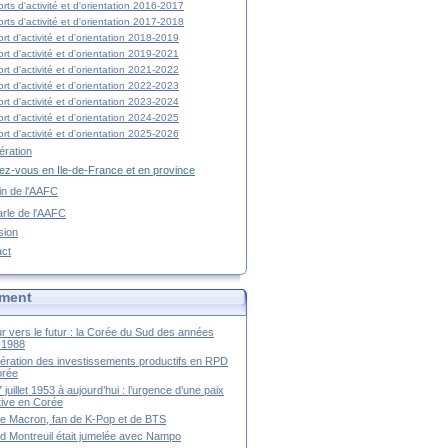
rts d'activité et d'orientation 2016-2017
rts d'activité et d'orientation 2017-2018
rt d'activité et d'orientation 2018-2019
rt d'activité et d'orientation 2019-2021
rt d'activité et d'orientation 2021-2022
rt d'activité et d'orientation 2022-2023
rt d'activité et d'orientation 2023-2024
rt d'activité et d'orientation 2024-2025
rt d'activité et d'orientation 2025-2026
ration
z-vous en Ile-de-France et en province
tin de l'AAFC
rle de l'AAFC
sion
act
ment
r vers le futur : la Corée du Sud des années
-1988
ération des investissements productifs en RPD
orée
 juillet 1953 à aujourd’hui : l’urgence d’une paix
itive en Corée
tte Macron, fan de K-Pop et de BTS
 Montreuil était jumelée avec Nampo