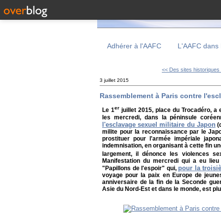
Adhérer à l'AAFC
L'AAFC dans 
<< Des sites historiques 
3 juillet 2015
Rassemblement à Paris contre l'esc
er
Le 1
juillet 2015, place du Trocadéro, a
les mercredi, dans la péninsule corée
l'esclavage sexuel militaire du Japon
(
milite pour la reconnaissance par le Ja
prostituer pour l'armée impériale jap
indemnisation, en organisant à cette fin u
largement, il dénonce les violences se
Manifestation du mercredi qui a eu lieu 
pour la trois
"Papillons de l'espoir" qui,
voyage pour la paix en Europe de jeunes
anniversaire de la fin de la Seconde gue
Asie du Nord-Est et dans le monde, est plu