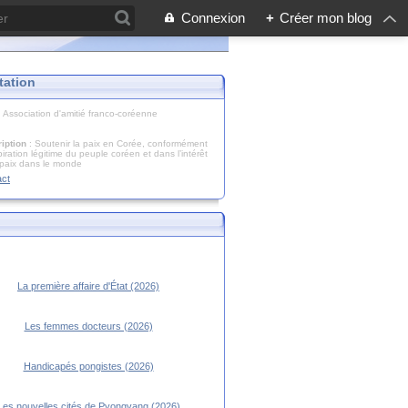
Connexion
+
Créer mon blog
tation
: Association d'amitié franco-coréenne
iption
: Soutenir la paix en Corée, conformément
piration légitime du peuple coréen et dans l’intérêt
 paix dans le monde
act
La première affaire d'État (2026)
Les femmes docteurs (2026)
Handicapés pongistes (2026)
Les nouvelles cités de Pyongyang (2026)