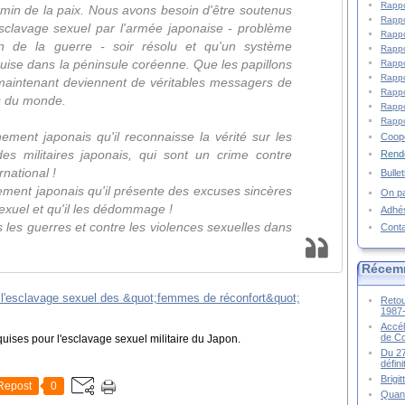
Rappo
min de la paix. Nous avons besoin d'être soutenus
Rappo
sclavage sexuel par l'armée japonaise - problème
Rappo
in de la guerre - soir résolu et qu'un système
Rappo
ruise dans la péninsule coréenne. Que les papillons
Rappo
Rappo
et maintenant deviennent de véritables messagers de
Rappo
s du monde.
Rappo
Rappo
ment japonais qu'il reconnaisse la vérité sur les
Coopé
es militaires japonais, qui sont un crime contre
Rende
rnational !
Bulle
ment japonais qu'il présente des excuses sincères
On pa
exuel et qu'il les dédommage !
Adhé
les guerres et contre les violences sexuelles dans
Cont
Récem
Retou
1987
Accél
de C
uises pour l'esclavage sexuel militaire du Japon.
Du 27
défin
Brigi
Repost
0
Quand