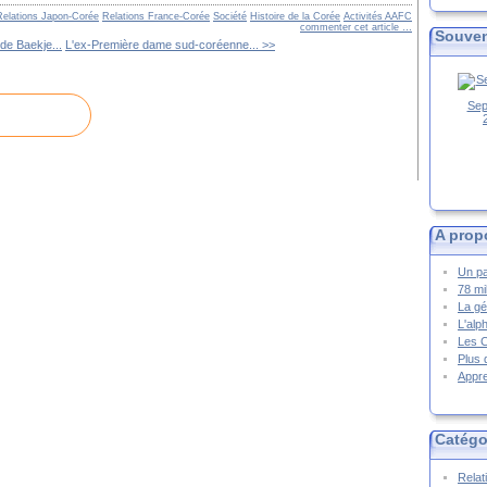
Relations Japon-Corée
Relations France-Corée
Société
Histoire de la Corée
Activités AAFC
commenter cet article
…
Souven
de Baekje...
L'ex-Première dame sud-coréenne... >>
Sep
A prop
Un pa
78 mi
La gé
L'alp
Les 
Plus 
Appre
Catégo
Relat