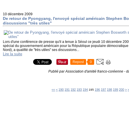
10 décembre 2009
De retour de Pyongyang, l'envoyé spécial américain Stephen Bos
discussions "très utiles"
Lors d'une conférence de presse qu'il a tenue à Séoul ce jeudi 10 décembre 20
spécial du gouvernement américain pour la République populaire démocratiqu
Nord), a qualifié de "très utiles" ses discussions...
Lire la suite
Repost
0
Publié par Association d'amitié franco-coréenne
-
d
100
110
120
130
140
150
160
170
180
<<
<
190
191
192
193
194
196
197
198
199
200
>
195