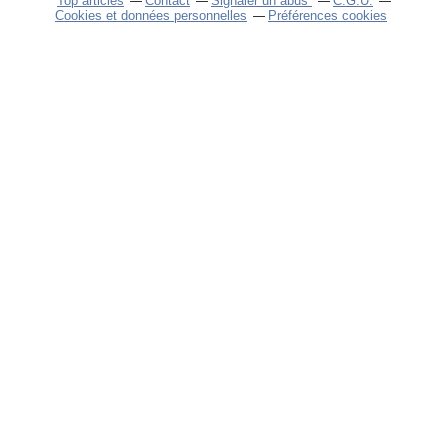
Top articles
Contact
Signaler un abus
C.G.U.
Cookies et données personnelles
Préférences cookies