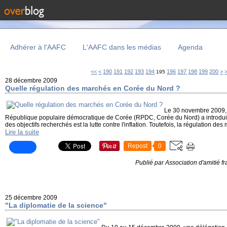
Adhérer à l'AAFC
L'AAFC dans les médias
Agenda
100
110
120
130
140
150
160
170
180
<<
<
190
191
192
193
194
196
197
198
199
200
>
195
28 décembre 2009
Quelle régulation des marchés en Corée du Nord ?
Le 30 novembre 2009, 
République populaire démocratique de Corée (RPDC, Corée du Nord) a introdui
des objectifs recherchés est la lutte contre l'inflation. Toutefois, la régulation des 
Lire la suite
Repost
0
Publié par Association d'amitié 
25 décembre 2009
"La diplomatie de la science"