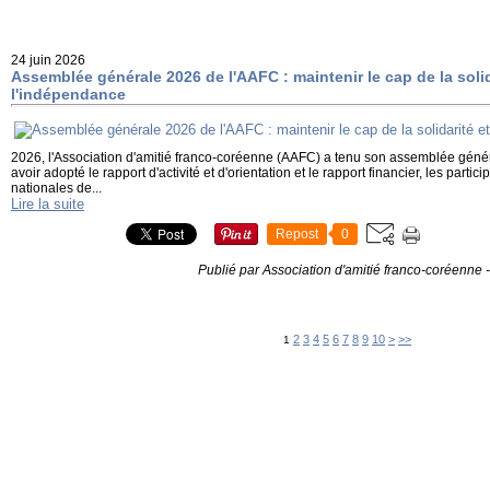
24 juin 2026
Assemblée générale 2026 de l'AAFC : maintenir le cap de la solid
l'indépendance
2026, l'Association d'amitié franco-coréenne (AAFC) a tenu son assemblée génér
avoir adopté le rapport d'activité et d'orientation et le rapport financier, les parti
nationales de...
Lire la suite
Repost
0
Publié par Association d'amitié franco-coréenne
-
20
30
40
50
60
70
80
90
100
200
2
3
4
5
6
7
8
9
10
>
>>
1