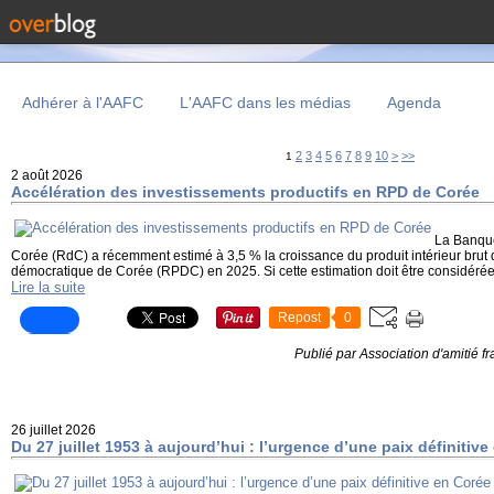
Adhérer à l'AAFC
L'AAFC dans les médias
Agenda
20
30
40
50
60
70
80
90
100
200
2
3
4
5
6
7
8
9
10
>
>>
1
2 août 2026
Accélération des investissements productifs en RPD de Corée
La Banque
Corée (RdC) a récemment estimé à 3,5 % la croissance du produit intérieur brut
démocratique de Corée (RPDC) en 2025. Si cette estimation doit être considérée
Lire la suite
Repost
0
Publié par Association d'amitié 
26 juillet 2026
Du 27 juillet 1953 à aujourd’hui : l’urgence d’une paix définitiv