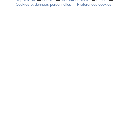
Top articles
Contact
Signaler un abus
C.G.U.
Cookies et données personnelles
Préférences cookies