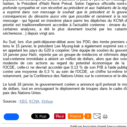
haïtien, le Président d'Haïti René Préval. Selon l'agence officielle nor
profonde sympathie et son réconfort au président et aux habitants de la r
a exprimé dans son message le souhait que le président et le gouver
conséquences du désastre aussi vite que possible et ramènent à la nor
message - qui figurait en troisième place parmi les dépêches du KCNA du
priorité est traditionnellement accordée à l'actualité coréenne - émane du
certaines analyses, a été le plus durement touché par les catastrop
sécheresse...) depuis vingt ans.
Au Sud, lors d'un petit-déjeuner-débat avec les PDG des trente premiers 
tenu le 15 janvier, le président Lee Myung-bak a également exprimé ses c
en appelant les pays du G20 à coopérer. Une équipe de soutien du gouvern
14 janvier pour Haïti, rejointe par un groupe de médecins et infirmiers dép
sud-coréenne immédiate a atteint un million de dollars, alors que des voix
modestie de ces actions au regard du potentiel économique de l
l'OCDE, celle-ci ne devrait accorder que 0,13 % de son PIB à l'aide publ
contre une moyenne de 0,3 % au sein de l'OCDE, un chiffre lui-même très 
notamment, par la Conférence des Nations-Unies sur le commerce et le dé
Le lundi 18 janvier, le gouvernement coréen a annoncé qu'il porterait le m
de dollars, tout en envisageant le déploiement de troupes dans le cadre d'
paix des Nations-Unies.
Sources :
KBS
,
KCNA
,
Xinhua
Repost
0
Publié par Association d'amitié franco-coréenne