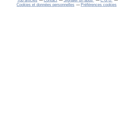
Top articles
Contact
Signaler un abus
C.G.U.
Cookies et données personnelles
Préférences cookies