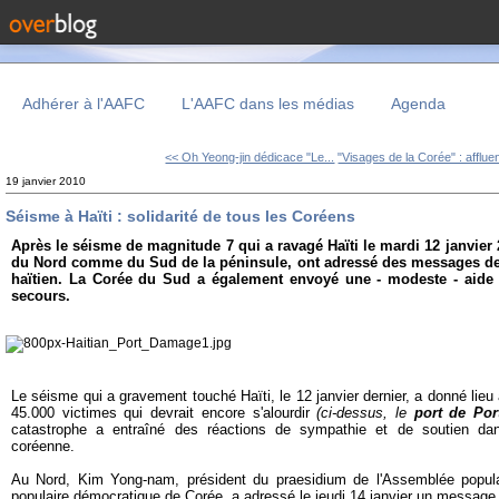
Adhérer à l'AAFC
L'AAFC dans les médias
Agenda
<< Oh Yeong-jin dédicace "Le...
"Visages de la Corée" : afflue
19 janvier 2010
Séisme à Haïti : solidarité de tous les Coréens
Après le séisme de magnitude 7 qui a ravagé Haïti le mardi 12 janvier 
du Nord comme du Sud de la péninsule, ont adressé des messages d
haïtien. La Corée du Sud a également envoyé une - modeste - aide 
secours.
Le séisme qui a gravement touché Haïti, le 12 janvier dernier, a donné lieu 
45.000 victimes qui devrait encore s'alourdir
(ci-dessus, le
port de Por
catastrophe a entraîné des réactions de sympathie et de soutien dan
coréenne.
Au Nord, Kim Yong-nam, président du praesidium de l'Assemblée popul
populaire démocratique de Corée, a adressé le jeudi 14 janvier un messag