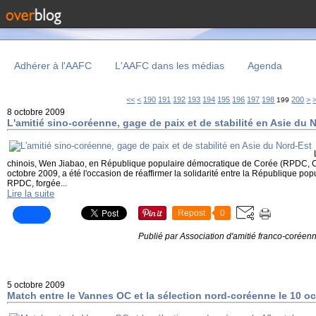
Adhérer à l'AAFC
L'AAFC dans les médias
Agenda
100
110
120
130
140
150
160
170
180
<<
<
190
191
192
193
194
195
196
197
198
200
>
199
8 octobre 2009
L'amitié sino-coréenne, gage de paix et de stabilité en Asie du 
chinois, Wen Jiabao, en République populaire démocratique de Corée (RPDC, C
octobre 2009, a été l'occasion de réaffirmer la solidarité entre la République pop
RPDC, forgée...
Lire la suite
Repost
0
Publié par Association d'amitié franco-coréen
5 octobre 2009
Match entre le Vannes OC et la sélection nord-coréenne le 10 o