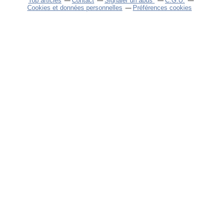
Top articles
Contact
Signaler un abus
C.G.U.
Cookies et données personnelles
Préférences cookies