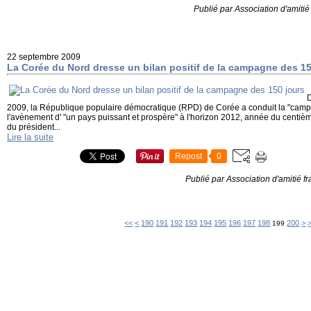
Publié par Association d'amiti
22 septembre 2009
La Corée du Nord dresse un bilan positif de la campagne des 15
D
2009, la République populaire démocratique (RPD) de Corée a conduit la "camp
l'avènement d' "un pays puissant et prospère" à l'horizon 2012, année du centiè
du président...
Lire la suite
Repost
0
Publié par Association d'amitié 
100
110
120
130
140
150
160
170
180
<<
<
190
191
192
193
194
195
196
197
198
200
>
199