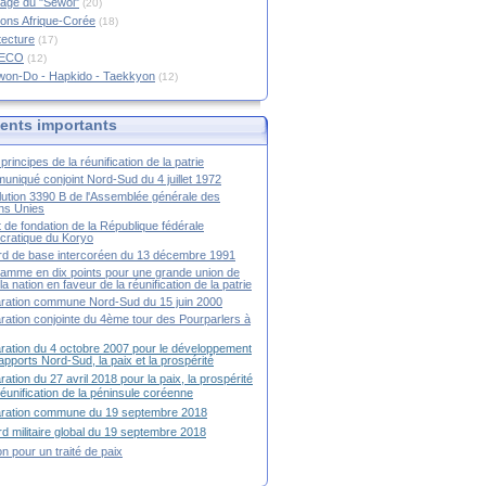
age du "Sewol"
(20)
ions Afrique-Corée
(18)
tecture
(17)
RECO
(12)
won-Do - Hapkido - Taekkyon
(12)
nts importants
principes de la réunification de la patrie
niqué conjoint Nord-Sud du 4 juillet 1972
ution 3390 B de l'Assemblée générale des
ns Unies
t de fondation de la République fédérale
ratique du Koryo
d de base intercoréen du 13 décembre 1991
amme en dix points pour une grande union de
la nation en faveur de la réunification de la patrie
ration commune Nord-Sud du 15 juin 2000
ration conjointe du 4ème tour des Pourparlers à
ration du 4 octobre 2007 pour le développement
apports Nord-Sud, la paix et la prospérité
ration du 27 avril 2018 pour la paix, la prospérité
 réunification de la péninsule coréenne
aration commune du 19 septembre 2018
d militaire global du 19 septembre 2018
ion pour un traité de paix