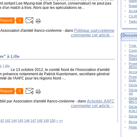
Naufr
nt sortant Lee Myung-bak (Parti Saenuri, conservateur) ne peut pas
Relat
 d'un match à trois. Alors que les spéculations se...
Archi
CIL
Repost
0
Taek
Politique sud-coréenne
 Association d'amitié franco-coréenne
-
dans
commenter cet article
Docume
…
Trois 
Commu
Résol
e" à Lille
Natio
Proje
démoc
Le 13 octobre 2012, le comité Nord de l'Association d'amitié
Accor
 en présence notamment de Patrick Kuentzmann, secrétaire général
Progr
ité de l'AAFC pour les régions Nord -...
toute 
Décla
Décla
Repost
0
six
Décla
Activités AAFC
blié par Association d'amitié franco-coréenne
-
dans
des r
commenter cet article
…
Décla
et la
Décl
160
170
180
190
200
142
143
144
145
146
147
148
149
150
>
>>
Accor
Pétit