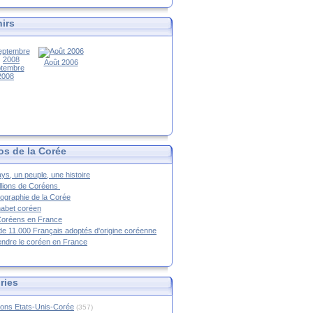
irs
Août 2006
tembre
2008
os de la Corée
ys, un peuple, une histoire
llions de Coréens
ographie de la Corée
habet coréen
Coréens en France
de 11.000 Français adoptés d'origine coréenne
ndre le coréen en France
ries
ions Etats-Unis-Corée
(357)