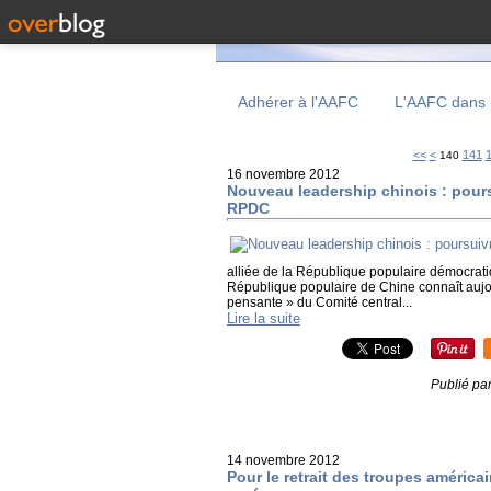
Adhérer à l'AAFC
L'AAFC dans 
100
110
120
130
<<
<
141
140
16 novembre 2012
Nouveau leadership chinois : poursu
RPDC
alliée de la République populaire démocrat
République populaire de Chine connaît aujou
pensante » du Comité central...
Lire la suite
Publié pa
14 novembre 2012
Pour le retrait des troupes américa