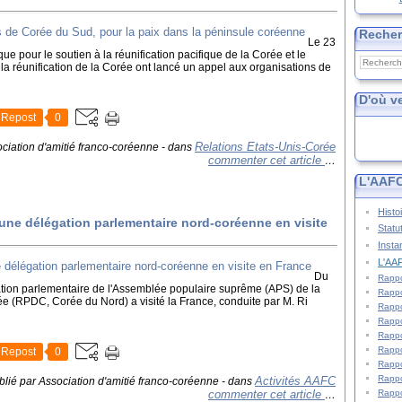
Reche
Le 23
ue pour le soutien à la réunification pacifique de la Corée et le
t la réunification de la Corée ont lancé un appel aux organisations de
D'où v
Repost
0
Relations Etats-Unis-Corée
ciation d'amitié franco-coréenne
-
dans
commenter cet article
…
L'AAFC
Histo
 une délégation parlementaire nord-coréenne en visite
Statu
Insta
L'AAF
Du
Rappo
tion parlementaire de l'Assemblée populaire suprême (APS) de la
Rappo
 (RPDC, Corée du Nord) a visité la France, conduite par M. Ri
Rappo
Rappo
Rappo
Rappo
Repost
0
Rappo
Rappo
Activités AAFC
blié par Association d'amitié franco-coréenne
-
dans
commenter cet article
Rappo
…