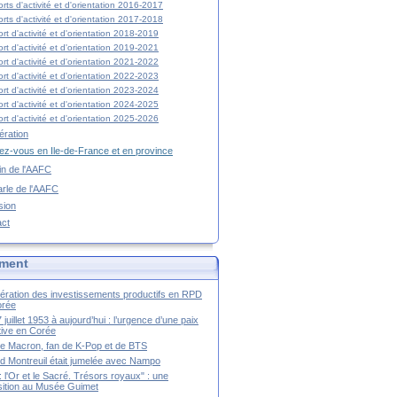
rts d'activité et d'orientation 2016-2017
rts d'activité et d'orientation 2017-2018
rt d'activité et d'orientation 2018-2019
rt d'activité et d'orientation 2019-2021
rt d'activité et d'orientation 2021-2022
rt d'activité et d'orientation 2022-2023
rt d'activité et d'orientation 2023-2024
rt d'activité et d'orientation 2024-2025
rt d'activité et d'orientation 2025-2026
ration
z-vous en Ile-de-France et en province
tin de l'AAFC
rle de l'AAFC
sion
act
ment
ération des investissements productifs en RPD
orée
 juillet 1953 à aujourd’hui : l’urgence d’une paix
itive en Corée
tte Macron, fan de K-Pop et de BTS
 Montreuil était jumelée avec Nampo
a : l'Or et le Sacré. Trésors royaux" : une
ition au Musée Guimet