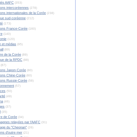
ités AAFC
(353)
ions intercoréennes
(278)
ions internationales de la Corée
(238)
ique sud-coréenne
(212)
té
(173)
ions France-Corée
(160)
re
(140)
omie
(120)
 et médias
(95)
all
(89)
ire de la Corée
(89)
ique de la RPDC
(88)
(87)
ions Japon-Corée
(80)
ions Chine-Corée
(60)
ions Russie-Corée
(58)
ronnement
(57)
nces
(50)
rité
(49)
ma
(46)
ges
(37)
l
(35)
re de Corée
(34)
agnes relayées par l'AAFC
(31)
rage du "Cheonan"
(26)
ns d'outre mer
(21)