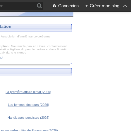
Connexion
+
Créer mon blog
tation
: Association d'amitié franco-coréenne
iption
: Soutenir la paix en Corée, conformément
piration légitime du peuple coréen et dans l’intérêt
 paix dans le monde
act
La première affaire d'État (2026)
Les femmes docteurs (2026)
Handicapés pongistes (2026)
Les nouvelles cités de Pyongyang (2026)