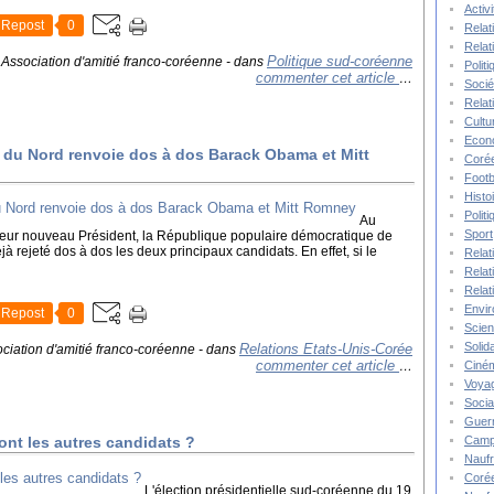
Activ
Repost
0
Relat
Relat
Politique sud-coréenne
 Association d'amitié franco-coréenne
-
dans
Polit
commenter cet article
…
Socié
Relat
Cultu
Econ
ée du Nord renvoie dos à dos Barack Obama et Mitt
Corée
Footb
Histo
Polit
Au
Sport
 leur nouveau Président, la République populaire démocratique de
 rejeté dos à dos les deux principaux candidats. En effet, si le
Relat
Relat
Relat
Envi
Repost
0
Scie
Solida
Relations Etats-Unis-Corée
ciation d'amitié franco-coréenne
-
dans
commenter cet article
…
Ciné
Voya
Socia
Guer
ont les autres candidats ?
Camp
Nauf
Corée
L'élection présidentielle sud-coréenne du 19