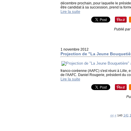
décembre prochain, pour laquelle le préside
être candidat à sa succession, prend la forme
Lire la suite
Publié par
1 novembre 2012
Projection de "La Jeune Bouquetièr
franco-coréenne (AAFC) s'est réuni à Lille,
de l'AAFC. Daniel Rougerie, président du com
Lire la suite
Pu
100
110
120
130
<<
<
141
140