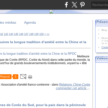
Présen
les médias
Agenda
Blog
160
170
180
190
200
142
143
144
145
146
147
148
149
150
>
>>
Descr
à l'as
ivre la longue tradition d’amitié entre la Chine et la
de la
Cont
Meilleure
Vidéos
ique de Corée (RPDC, Corée du Nord) dans cette partie du monde, la
rd’hui de grands bouleversements institutionnels, voyant la « tête
Repost
0
Relations Chine-Corée
r Association d'amitié franco-coréenne
-
dans
commenter cet article
…
ines de Corée du Sud, pour la paix dans la péninsule