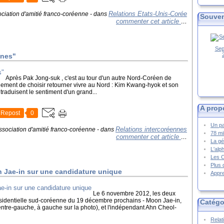
Relations Etats-Unis-Corée
ciation d'amitié franco-coréenne
-
dans
Souven
commenter cet article
…
Sep
ines"
Après Pak Jong-suk , c'est au tour d'un autre Nord-Coréen de
alement de choisir retourner vivre au Nord : Kim Kwang-hyok et son
 traduisent le sentiment d'un grand...
A prop
Repost
0
Un pa
Relations intercoréennes
ssociation d'amitié franco-coréenne
-
dans
78 mi
commenter cet article
…
La gé
L'alp
Les 
Plus 
 Jae-in sur une candidature unique
Appre
Le 6 novembre 2012, les deux
résidentielle sud-coréenne du 19 décembre prochains - Moon Jae-in,
Catégo
centre-gauche, à gauche sur la photo), et l'indépendant Ahn Cheol-
Relat