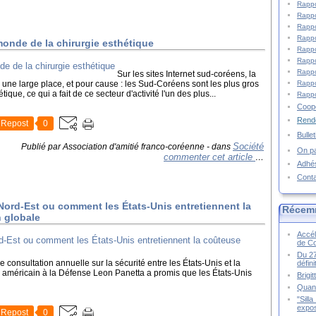
Rappo
Rappo
Rappo
Rappo
nde de la chirurgie esthétique
Rappo
Rappo
Rappo
Sur les sites Internet sud-coréens, la
e une large place, et pour cause : les Sud-Coréens sont les plus gros
Rappo
e, ce qui a fait de ce secteur d'activité l'un des plus...
Rappo
Coopé
Rende
Repost
0
Bulle
Société
Publié par Association d'amitié franco-coréenne
-
dans
On pa
commenter cet article
…
Adhé
Cont
 Nord-Est ou comment les États-Unis entretiennent la
Récem
n globale
Accél
de C
Du 27
e consultation annuelle sur la sécurité entre les États-Unis et la
défin
 américain à la Défense Leon Panetta a promis que les États-Unis
Brigi
Quand
"Sill
expos
Repost
0