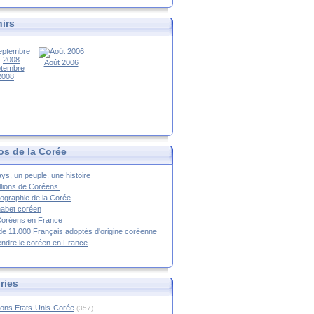
irs
Août 2006
tembre
2008
os de la Corée
ys, un peuple, une histoire
llions de Coréens
ographie de la Corée
habet coréen
Coréens en France
de 11.000 Français adoptés d'origine coréenne
ndre le coréen en France
ries
ions Etats-Unis-Corée
(357)