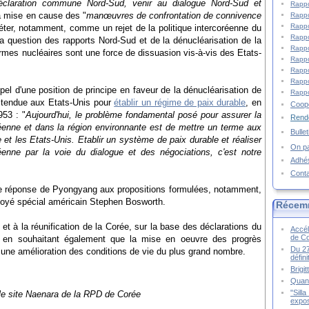
éclaration commune Nord-Sud, venir au dialogue Nord-Sud et
Rappo
a mise en cause des "
manœuvres de confrontation de connivence
Rappo
Rappo
préter, notamment, comme un rejet de la politique intercoréenne du
Rappo
a question des rapports Nord-Sud et de la dénucléarisation de la
Rappo
rmes nucléaires sont une force de dissuasion vis-à-vis des Etats-
Rappo
Rappo
Rappo
appel d'une position de principe en faveur de la dénucléarisation de
Rappo
 tendue aux Etats-Unis pour
établir un régime de paix durable
, en
Coopé
953 : "
Aujourd'hui, le problème fondamental posé pour assurer la
Rende
oréenne et dans la région environnante est de mettre un terme aux
Bulle
e et les Etats-Unis. Etablir un système de paix durable et réaliser
On pa
éenne par la voie du dialogue et des négociations, c'est notre
Adhé
Cont
une réponse de Pyongyang aux propositions formulées, notamment,
voyé spécial américain Stephen Bosworth.
Récem
 et à la réunification de la Corée, sur la base des déclarations du
Accél
de C
 en souhaitant également que la mise en oeuvre des progrès
Du 27
une amélioration des conditions de vie du plus grand nombre.
défin
Brigi
Quand
"Sill
e site Naenara de la RPD de Corée
expos