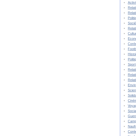
Activ
Relat
Relat
Polit
Socié
Relat
Cultu
Econ
Corée
Footb
Histo
Polit
Sport
Relat
Relat
Relat
Envi
Scie
Solida
Ciné
Voya
Socia
Guer
Camp
Nauf
Corée