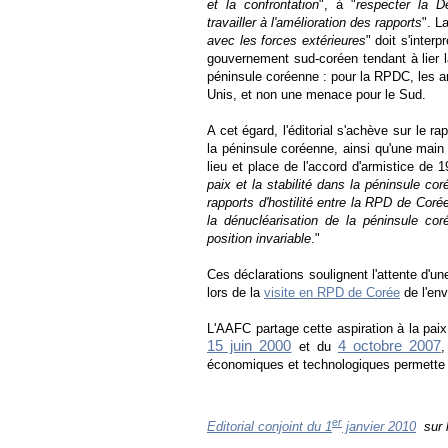
et la confrontation
", à "
respecter la D
travailler à l'amélioration des rapports
". L
avec les forces extérieures
" doit s'inter
gouvernement sud-coréen tendant à lier l
péninsule coréenne : pour la RPDC, les a
Unis, et non une menace pour le Sud.
A cet égard, l'éditorial s'achève sur le r
la péninsule coréenne, ainsi qu'une main
lieu et place de l'accord d'armistice de 1
paix et la stabilité dans la péninsule c
rapports d'hostilité entre la RPD de Coré
la dénucléarisation de la péninsule cor
position invariable
."
Ces déclarations soulignent l'attente d'
lors de la
visite en RPD de Corée
de l'en
L'AAFC partage cette aspiration à la paix
15 juin 2000
4 octobre 2007
et du
,
économiques et technologiques permette 
er
Editorial conjoint du 1
janvier 2010
sur l