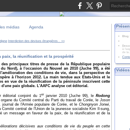
Présen
les médias
Agenda
Blog
digne
Interdiction des devises étrangères... >>
Descr
à l'as
de la
 paix, la réunification et la prospérité
Cont
t des principaux titres de presse de la République populaire
u Nord), à l'occasion du Nouvel an 2010 (Juche 99), a été
Vidéos
l'amélioration des conditions de vie, dans la perspective de
ospère à l'horizon 2012. La main tendue aux Etats-Unis et le
 en vue de la réunification de la péninsule inscrivent cette
e d'une paix globale. L'AAFC analyse cet éditorial.
er
 éditorial conjoint du 1
janvier 2010 (Juche 99), le
Rodong
 organe du Comité central du Parti du travail de Corée, le
Joson
, journal de l'Armée populaire de Corée, et le
Chongnyon Jonwi
,
 Comité central de l'Union de la jeunesse socialiste Kim Il-sung,
ré un message en faveur de la paix, de la réunification et de la
liorations décisives aux conditions de vie du peuple en cette