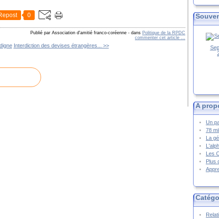
Repost
0
Souven
Publié par Association d'amitié franco-coréenne
-
dans
Politique de la RPDC
commenter cet article
…
digne
Interdiction des devises étrangères... >>
Sep
A prop
Un pa
78 mi
La gé
L'alp
Les 
Plus 
Appre
Catégo
Relat