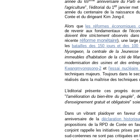
année du 65
anniversaire du Parti e
er
l'agriculture
", l
'éditorial du 1
janvier met l
année du centenaire de la naissance du 
Corée et du dirigeant Kim Jong-il.
Alors que
les réformes économiques c
de revenir aux fondamentaux de l'économ
doivent être strictement observés dans
réforme monétaire
récente
), une large
les
batailles des 150 jours et des 100 
Nyongwon, la centrale de la Jeunesse
immeubles d'habitation de la cité de Ma
modernisation des usines et des entrep
Kwangmyongsong-2
et
l'essai nucléair
techniques majeurs. Toujours dans le sect
réalisés dans la maîtrise des techniques 
L'éditorial présente ces progrès é
"
l'amélioration du bien-être du peuple
", d
d'enseignement gratuit et obligatoire
" soie
Dans un vibrant plaidoyer en faveur d
anniversaire de la
déclaration histori
propositions de la RPD de Corée en fav
conjoint rappelle les initiatives prises 
sud-coréennes ne sont pas critiquées en ta