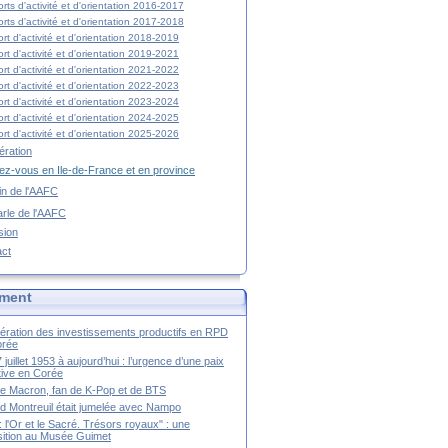
rts d'activité et d'orientation 2016-2017
rts d'activité et d'orientation 2017-2018
rt d'activité et d'orientation 2018-2019
rt d'activité et d'orientation 2019-2021
rt d'activité et d'orientation 2021-2022
rt d'activité et d'orientation 2022-2023
rt d'activité et d'orientation 2023-2024
rt d'activité et d'orientation 2024-2025
rt d'activité et d'orientation 2025-2026
ration
z-vous en Ile-de-France et en province
tin de l'AAFC
rle de l'AAFC
sion
act
ment
ération des investissements productifs en RPD
orée
 juillet 1953 à aujourd’hui : l’urgence d’une paix
itive en Corée
tte Macron, fan de K-Pop et de BTS
 Montreuil était jumelée avec Nampo
a : l'Or et le Sacré. Trésors royaux" : une
ition au Musée Guimet