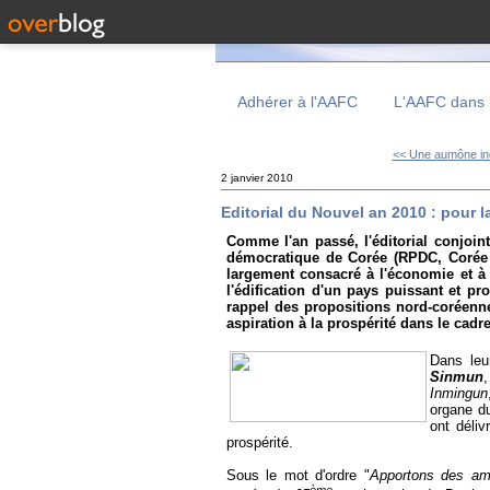
Adhérer à l'AAFC
L'AAFC dans 
<< Une aumône in
2 janvier 2010
Editorial du Nouvel an 2010 : pour la
Comme l'an passé, l'éditorial conjoin
démocratique de Corée (RPDC, Corée d
largement consacré à l'économie et à 
l'édification d'un pays puissant et pr
rappel des propositions nord-coréennes
aspiration à la prospérité dans le cadr
Dans leur
Sinmun
,
Inmingun
organe du
ont déliv
prospérité.
Sous le mot d'ordre "
Apportons des amé
ème