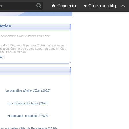
Connexion
+
Créer mon blog
tation
: Association d'amitié franco-coréenne
iption
: Soutenir la paix en Corée, conformément
piration légitime du peuple coréen et dans l’intérêt
 paix dans le monde
act
La première affaire d'État (2026)
Les femmes docteurs (2026)
Handicapés pongistes (2026)
Les nouvelles cités de Pyongyang (2026)