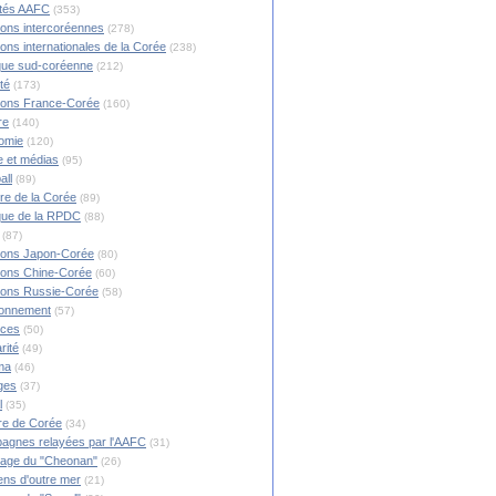
ités AAFC
(353)
ions intercoréennes
(278)
ions internationales de la Corée
(238)
ique sud-coréenne
(212)
té
(173)
ions France-Corée
(160)
re
(140)
omie
(120)
 et médias
(95)
all
(89)
ire de la Corée
(89)
ique de la RPDC
(88)
(87)
ions Japon-Corée
(80)
ions Chine-Corée
(60)
ions Russie-Corée
(58)
ronnement
(57)
nces
(50)
rité
(49)
ma
(46)
ges
(37)
l
(35)
re de Corée
(34)
agnes relayées par l'AAFC
(31)
rage du "Cheonan"
(26)
ns d'outre mer
(21)