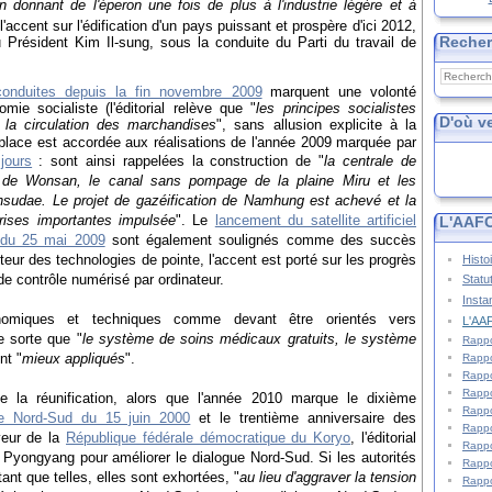
n donnant de l'éperon une fois de plus
à l'industrie légère et à
'accent sur l'édification d'un pays puissant et prospère d'ici 2012,
Reche
Président Kim Il-sung, sous la conduite du Parti du travail de
onduites depuis la fin novembre 2009
marquent une volonté
ie socialiste (l'éditorial relève que "
l
es principes socialistes
D'où v
 la circulation des marchandises
", sans allusion explicite à la
 place est accordée aux réalisations de l'année 2009 marquée par
jours
: sont ainsi rappelées la construction de "
la centrale de
 de Wonsan, le canal sans pompage de la plaine Miru et les
nsudae. Le projet de gazéification de Namhung est achevé et la
rises importantes impulsée
".
Le
lancement du satellite artificiel
L'AAFC
e du 25 mai 2009
sont également soulignés comme des succès
eur des technologies de pointe, l'accent est porté sur les progrès
Histo
de contrôle numérisé par ordinateur.
Statu
Insta
conomiques et techniques comme devant être orientés vers
L'AAF
e sorte que "
l
e système de soins médicaux gratuits, le système
Rappo
nt "
mieux appliqués
".
Rappo
Rappo
Rappo
e la réunification, alors que l'année 2010 marque le dixième
Rappo
que Nord-Sud du 15 juin 2000
et le trentième anniversaire des
Rappo
eur de la
République fédérale démocratique du Koryo
, l'éditorial
Rappo
par Pyongyang pour améliorer le dialogue Nord-Sud. Si les autorités
Rappo
nt que telles, elles sont exhortées, "
au lieu d'aggraver la tension
Rappo