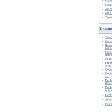
Naufr
Relat
Archi
CIL
Taek
Docume
Trois 
Commu
Résol
Natio
Proje
démoc
Accor
Progr
toute 
Décla
Décla
six
Décla
des r
Décla
et la
Décl
Accor
Pétit