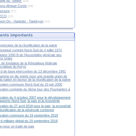
age du "Sewol"
(20)
ions Afrique-Corée
(18)
tecture
(17)
RECO
(12)
won-Do - Hapkido - Taekkyon
(12)
nts importants
principes de la réunification de la patrie
niqué conjoint Nord-Sud du 4 juillet 1972
ution 3390 B de l'Assemblée générale des
ns Unies
t de fondation de la République fédérale
ratique du Koryo
d de base intercoréen du 13 décembre 1991
amme en dix points pour une grande union de
la nation en faveur de la réunification de la patrie
ration commune Nord-Sud du 15 juin 2000
ration conjointe du 4ème tour des Pourparlers à
ration du 4 octobre 2007 pour le développement
apports Nord-Sud, la paix et la prospérité
ration du 27 avril 2018 pour la paix, la prospérité
 réunification de la péninsule coréenne
aration commune du 19 septembre 2018
d militaire global du 19 septembre 2018
ion pour un traité de paix