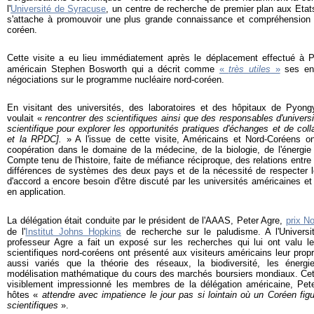
l'
Université de Syracuse
, un centre de recherche de premier plan aux Etats
s'attache à promouvoir une plus grande connaissance et compréhension 
coréen.
Cette visite a eu lieu immédiatement après le déplacement effectué à 
américain Stephen Bosworth qui a décrit comme
«
très utiles
»
ses en
négociations sur le programme nucléaire nord-coréen.
En visitant des universités, des laboratoires et des hôpitaux de Pyong
voulait «
rencontrer des scientifiques ainsi que des responsables d'universi
scientifique pour explorer les opportunités pratiques d'échanges et de coll
et la RPDC].
» A l'issue de cette visite, Américains et Nord-Coréens on
coopération dans le domaine de la médecine, de la biologie, de l'énergie e
Compte tenu de l'histoire, faite de méfiance réciproque, des relations entr
différences de systèmes des deux pays et de la nécessité de respecter le
d'accord a encore besoin d'être discuté par les universités américaines e
en application.
La délégation était conduite par le président de l'AAAS, Peter Agre,
prix N
de l'
Institut Johns Hopkins
de recherche sur le paludisme. A l'Univer
professeur Agre a fait un exposé sur les recherches qui lui ont valu le
scientifiques nord-coréens ont présenté aux visiteurs américains leur pr
aussi variés que la théorie des réseaux, la biodiversité, les énerg
modélisation mathématique du cours des marchés boursiers mondiaux. Cette
visiblement impressionné les membres de la délégation américaine, Pe
hôtes «
attendre
avec impatience le jour pas si lointain où un Coréen figu
scientifiques
».