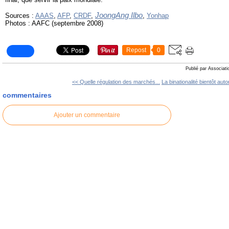
JoongAng Ilbo
Sources :
AAAS
,
AFP
,
CRDF
,
,
Yonhap
Photos : AAFC (septembre 2008)
Repost
0
Publié par Associati
<< Quelle régulation des marchés...
La binationalité bientôt auto
commentaires
Ajouter un commentaire