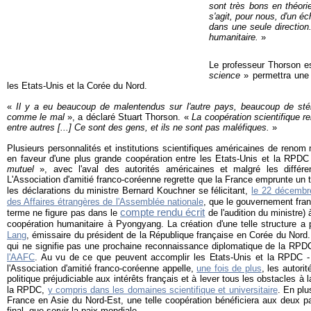
sont très bons en théorie
s'agit, pour nous, d'un é
dans une seule direction
humanitaire.
»
Le professeur Thorson e
science
» permettra une 
les Etats-Unis et la Corée du Nord.
«
Il y a eu beaucoup de malentendus sur l'autre pays, beaucoup de stér
comme le mal
», a déclaré Stuart Thorson. «
La coopération scientifique re
entre autres [...] Ce sont des gens, et ils ne sont pas maléfiques.
»
Plusieurs personnalités et institutions scientifiques américaines de renom
en faveur d'une plus grande coopération entre les Etats-Unis et la RPD
mutuel
», avec l'aval des autorités américaines et malgré les différ
L'Association d'amitié franco-coréenne regrette que la France emprunte un 
les déclarations du ministre Bernard Kouchner se félicitant,
le 22 décembr
des Affaires étrangères de l'Assemblée nationale
, que le gouvernement fran
compte rendu écrit
terme ne figure pas dans le
de l'audition du ministre)
coopération humanitaire à Pyongyang. La création d'une telle structure a 
Lang
, émissaire du président de la République française en Corée du Nord
qui ne signifie pas une prochaine reconnaissance diplomatique de la RPDC
l'AAFC
. Au vu de ce que peuvent accomplir les Etats-Unis et la RPDC -
l'Association d'amitié franco-coréenne appelle,
une fois de plus
, les autori
politique préjudiciable aux intérêts français et à lever tous les obstacles à 
la RPDC,
y compris dans les domaines scientifique et universitaire
. En plu
France en Asie du Nord-Est, une telle coopération bénéficiera aux deux p
final, que servir la paix mondiale.