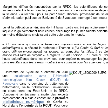
Malgré les difficultés rencontrées par la RPDC, les scientifiques de c
souvent défaut à leurs homologues occidentaux - une vaste réserve de jeun
la science - a reconnu pour sa part Stuart Thorson, professeur de scienc
d'administration publique de l'Université de Syracuse, interrogé à son reto
Lui et la délégation américaine dont il faisait partie ont été particulièreme
laquelle le gouvernement nord-coréen encourage les jeunes talents scient
en moins d'étudiants choisissent cette voie dans le monde.
«
Un domaine qui nous a beaucoup impressionnés a été la façon de
scientifique
s », a déclaré le professeur Thorson. «
[La Corée du Sud et les
grand défi en encourageant les jeunes, en particulier les filles, à se dir
monde veut faire de l'argent »
, a regretté Stuart Thorson. En Corée du No
hauts scientifiques dans les provinces pour repérer et encourager les je
bons résultats aux tests mais montrent une curiosité pour les sciences
», a-
L'Université de Syracuse a entamé en 2001
une
collaboration avec l'Université
technologique Kim Chaek (KCUT) de
Pyongyang
dans le domaine du traitement de
l'information, seule collaboration universitaire
en cours entre les Etats-Unis et la RPDC.
L'université américaine a invité des experts
nord-coréens et a aidé à construire la
première
bibliothèque numérique
de Corée du
Nord dans l'enceinte de la KCUT
.
Pour gérer