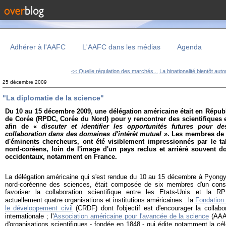
Adhérer à l'AAFC
L'AAFC dans les médias
Agenda
<< Quelle régulation des marchés...
La binationalité bientôt auto
25 décembre 2009
"La diplomatie de la science"
Du 10 au 15 décembre 2009, une délégation américaine était en Répub
de Corée (RPDC, Corée du Nord) pour y rencontrer des scientifiques 
afin de «
discuter et identifier les opportunités futures pour d
collaboration dans des domaines d'intérêt mutuel »
. Les membres de 
d'éminents chercheurs, ont été visiblement impressionnés par le tal
nord-coréens, loin de l'image d'un pays reclus et arriéré souvent 
occidentaux, notamment en France.
La délégation américaine qui s'est rendue du 10 au 15 décembre à Pyongya
nord-coréenne des sciences, était composée de six membres d'un cons
favoriser la collaboration scientifique entre les Etats-Unis et la 
actuellement quatre organisations et institutions américaines : la
Fondation 
le développement civil
(CRDF) dont l'objectif est d'encourager la collabo
internationale ; l'
Association américaine pour l'avancée de la science
(AAA
d'organisations scientifiques - fondée en 1848 - qui édite notamment la cé