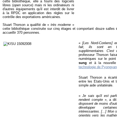
cette bibliothèque, elle a fourni des logiciels
libres (
open source
) mais ni les ordinateurs ni
d'autres équipements qu'il est interdit de livrer
à la RPDC en application des règles sur le
contrôle des exportations américaines.
Stuart Thorson a qualifié de «
très moderne
»
cette bibliothèque construite sur cinq étages et comportant douze salles 
accueillir 370 personnes.
«
[Les Nord-Coréens] en
fait, ils sont en t
supplémentaires. C'es
professeur Thorson faisa
numériques sur le point d
sung
et à la nouvell
technologie de Pyongyan
Stuart Thorson a écarté
entre les Etats-Unis et
simple aide unilatérale.
«
Je sais qu'il est parf
rendent compte
», a di
disposent de moins d'out
développer certain
intéressantes. [...] Mon 
orientés vers les mathé