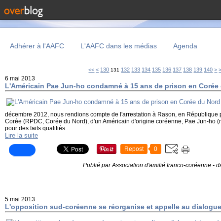
Adhérer à l'AAFC
L'AAFC dans les médias
Agenda
100
110
120
15
16
17
18
19
20
<<
<
130
132
133
134
135
136
137
138
139
140
>
131
6 mai 2013
L'Américain Pae Jun-ho condamné à 15 ans de prison en Corée
décembre 2012, nous rendions compte de l'arrestation à Rason, en République 
Corée (RPDC, Corée du Nord), d'un Américain d'origine coréenne, Pae Jun-ho (
pour des faits qualifiés...
Lire la suite
Repost
0
Publié par Association d'amitié franco-coréenne
-
d
5 mai 2013
L'opposition sud-coréenne se réorganise et appelle au dialogue