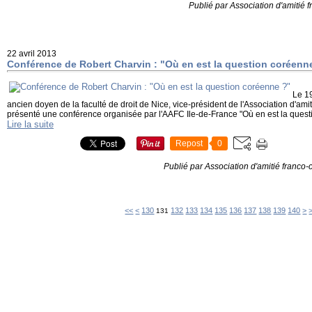
Publié par Association d'amitié
22 avril 2013
Conférence de Robert Charvin : "Où en est la question coréenn
Le 19
ancien doyen de la faculté de droit de Nice, vice-président de l'Association d'am
présenté une conférence organisée par l'AAFC Ile-de-France "Où en est la quest
Lire la suite
Repost
0
Publié par Association d'amitié franco
100
110
120
15
16
17
18
19
20
<<
<
130
132
133
134
135
136
137
138
139
140
>
131