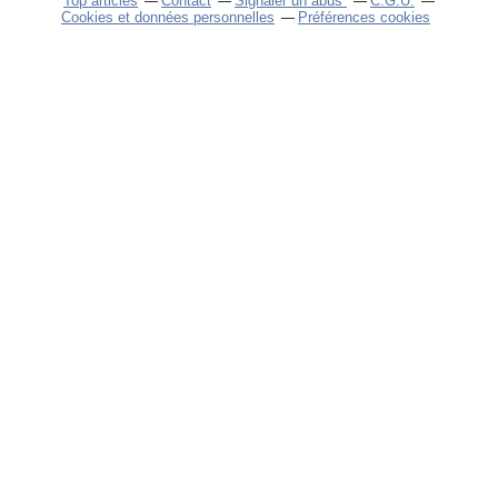
Top articles
Contact
Signaler un abus
C.G.U.
Cookies et données personnelles
Préférences cookies