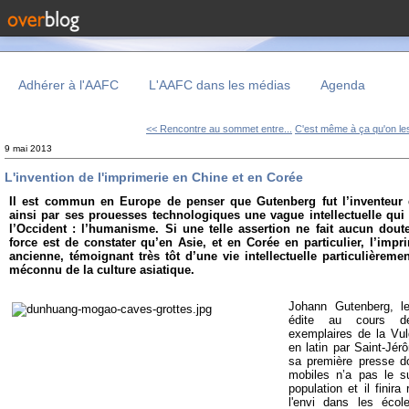
Adhérer à l'AAFC
L'AAFC dans les médias
Agenda
<< Rencontre au sommet entre...
C'est même à ça qu'on les
9 mai 2013
L'invention de l'imprimerie en Chine et en Corée
Il est commun en Europe de penser que Gutenberg fut l’inventeur 
ainsi par ses prouesses technologiques une vague intellectuelle qui
l’Occident : l’humanisme. Si une telle assertion ne fait aucun dout
force est de constater qu’en Asie, et en Corée en particulier, l’impr
ancienne, témoignant très tôt d’une vie intellectuelle particulièreme
méconnu de la culture asiatique.
Johann Gutenberg, le
édite au cours d
exemplaires de la Vul
en latin par Saint-Jé
sa première presse do
mobiles n’a pas le 
population et il finira
l'envi dans les écol