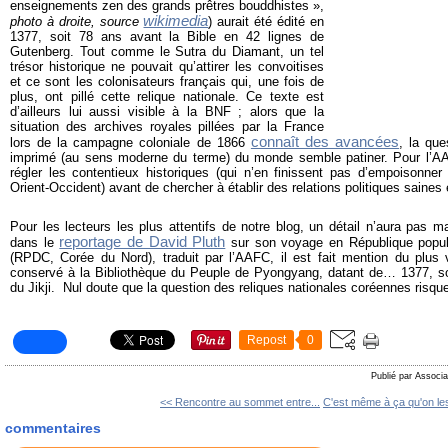
enseignements zen des grands prêtres bouddhistes »,
wikimedia
photo à droite, source
) aurait été édité en
1377, soit 78 ans avant la Bible en 42 lignes de
Gutenberg. Tout comme le Sutra du Diamant, un tel
trésor historique ne pouvait qu’attirer les convoitises
et ce sont les colonisateurs français qui, une fois de
plus, ont pillé cette relique nationale. Ce texte est
d’ailleurs lui aussi visible à la BNF ; alors que la
situation des archives royales pillées par la France
connaît des avancées
lors de la campagne coloniale de 1866
, la que
imprimé (au sens moderne du terme) du monde semble patiner. Pour l’AA
régler les contentieux historiques (qui n’en finissent pas d’empoisonner l
Orient-Occident) avant de chercher à établir des relations politiques saines 
Pour les lecteurs les plus attentifs de notre blog, un détail n’aura pas m
reportage de David Pluth
dans le
sur son voyage en République popul
(RPDC, Corée du Nord), traduit par l’AAFC, il est fait mention du plu
conservé à la Bibliothèque du Peuple de Pyongyang, datant de… 1377, soi
du Jikji. Nul doute que la question des reliques nationales coréennes risque 
Repost
0
Publié par Associa
<< Rencontre au sommet entre...
C'est même à ça qu'on les
commentaires