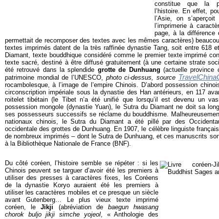
constitue que la pa
l’histoire. En effet, p
l’Asie, on s’aperçoit
l’imprimerie à caract
page, à la différence
permettait de recomposer des textes avec les mêmes caractères) beaucoup
textes imprimés datent de la très raffinée dynastie Tang, soit entre 618 e
Diamant, texte bouddhique considéré comme le premier texte imprimé conn
texte sacré, destiné à être diffusé gratuitement (à une certaine strate soci
été retrouvé dans la splendide
grotte de Dunhuang
(actuelle province 
TravelChina
patrimoine mondial de l’UNESCO,
photo ci-dessus, source
rocambolesque, à l’image de l’empire Chinois. D’abord possession chin
circonscription impériale sous la dynastie des Han antérieurs, en 117 ava
roitelet tibétain (le Tibet n’a été unifié que lorsqu’il est devenu un va
possession mongole (dynastie Yuan), le Sutra du Diamant ne doit sa long
ses possesseurs successifs se réclame du bouddhisme. Malheureusemen
nationaux chinois, le Sutra du Diamant a été pillé par des Occident
occidentale des grottes de Dunhuang. En 1907, le célèbre linguiste français 
de nombreux imprimés – dont le Sutra de Dunhuang, et ces manuscrits sont
à la Bibliothèque Nationale de France (BNF).
Du côté coréen, l’histoire semble se répéter : si les
Chinois peuvent se targuer d’avoir été les premiers à
utiliser des presses à caractères fixes, les Coréens
de la dynastie Koryo auraient été les premiers à
utiliser les caractères mobiles et ce presque un siècle
avant Gutenberg… Le plus vieux texte imprimé
coréen, le
Jikji
(abréviation de
baegun hwasang
chorok buljo jikji simche yojeol
, « Anthologie des