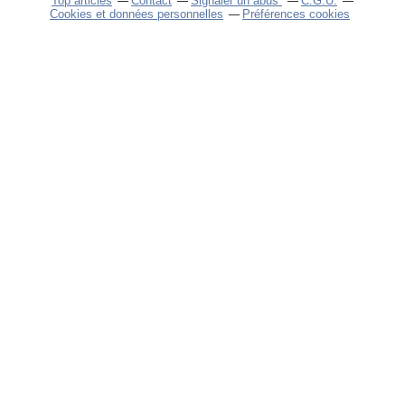
Top articles
Contact
Signaler un abus
C.G.U.
Cookies et données personnelles
Préférences cookies