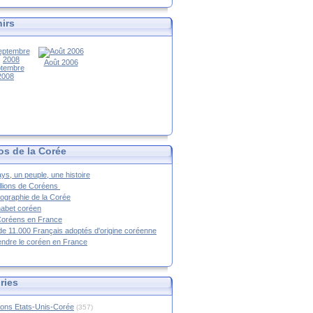
irs
Août 2006
tembre
2008
os de la Corée
ys, un peuple, une histoire
llions de Coréens
ographie de la Corée
habet coréen
Coréens en France
de 11.000 Français adoptés d'origine coréenne
ndre le coréen en France
ries
ions Etats-Unis-Corée
(357)