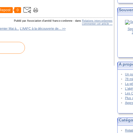
Souven
Repost
0
Publié par Association d'amitié franco-coréenne
-
dans
Relations intercoréennes
commenter cet article
…
emier Mai à...
L'AAFC à la découverte de... >>
Sep
A prop
Un pa
78 mi
La gé
L'alp
Les 
Plus 
Appre
Catégo
Relat