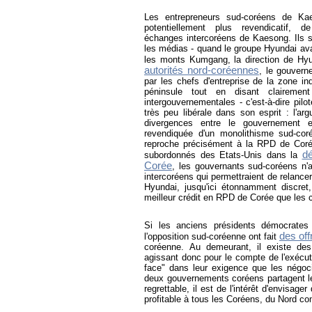
Les entrepreneurs sud-coréens de Kae
potentiellement plus revendicatif,
échanges intercoréens de Kaesong. Ils se
les médias - quand le groupe Hyundai avai
les monts Kumgang, la direction de Hy
autorités nord-coréennes
, le gouvern
par les chefs d'entreprise de la zone in
péninsule tout en disant clairemen
intergouvernementales - c'est-à-dire pilo
très peu libérale dans son esprit : l'ar
divergences entre le gouvernement e
revendiquée d'un monolithisme sud-co
reproche précisément à la RPD de Corée
dé
subordonnés des Etats-Unis dans la
Corée
, les gouvernants sud-coréens n'
intercoréens qui permettraient de relancer
Hyundai, jusqu'ici étonnamment discret,
meilleur crédit en RPD de Corée que les c
Si les anciens présidents démocrates
des off
l'opposition sud-coréenne ont fait
coréenne. Au demeurant, il existe des
agissant donc pour le compte de l'exécuti
face" dans leur exigence que les négoc
deux gouvernements coréens partagent l
regrettable, il est de l'intérêt d'envisag
profitable à tous les Coréens, du Nord c