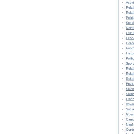
Activ
Relat
Relat
Polit
Socié
Relat
Cultu
Econ
Corée
Footb
Histo
Polit
Sport
Relat
Relat
Relat
Envi
Scie
Solida
Ciné
Voya
Socia
Guer
Camp
Nauf
Corée