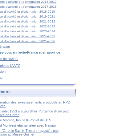
rts d'activité et d'orientation 2016-2017
rts d'activité et d'orientation 2017-2018
rt d'activité et d'orientation 2018-2019
rt d'activité et d'orientation 2019-2021
rt d'activité et d'orientation 2021-2022
rt d'activité et d'orientation 2022-2023
rt d'activité et d'orientation 2023-2024
rt d'activité et d'orientation 2024-2025
rt d'activité et d'orientation 2025-2026
ration
z-vous en Ile-de-France et en province
tin de l'AAFC
rle de l'AAFC
sion
act
ment
ération des investissements productifs en RPD
orée
 juillet 1953 à aujourd’hui : l’urgence d’une paix
itive en Corée
tte Macron, fan de K-Pop et de BTS
 Montreuil était jumelée avec Nampo
a : l'Or et le Sacré. Trésors royaux" : une
ition au Musée Guimet