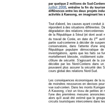
par quelque 2 millions de Sud-Coréen
juillet 2008
, entraîne la fin du touri
différences entre les deux projets indus
activités à Kaesong, en imaginant les s
Tout d'abord, les causes ayant conduit à 
répondent à des situations différentes. 
dégradation des relations intercoréennes 
de la République à Séoul (et dont avait
er
du travail de Corée, en date du 1
avril
partie sud-coréenne à décider de suspendr
conservatoire, dans l'attente d'une en
République populaire démocratique 
investigations, après que les faits se fu
mortellement blessée, visiblement suite
clôture de sécurité. S'agissant de la z
décidée par les Nord-Coréens dans un c
pouvaient plus assurer la sécurité des Su
cours global des relations Nord-Sud.
Les conséquences économiques de la suspe
de moindres ressources en devises pour
vue sud-coréen. Dans les monts Kumgang,
A Kaseong, c'est un tissu de petites et 
l'une des premières mesures annoncées p
alors qu'il avait été estimé que le grou
circuits touristiques intercoréens dans 