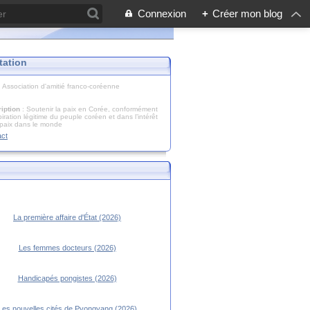
Connexion
+
Créer mon blog
tation
: Association d'amitié franco-coréenne
iption
: Soutenir la paix en Corée, conformément
piration légitime du peuple coréen et dans l’intérêt
 paix dans le monde
act
La première affaire d'État (2026)
Les femmes docteurs (2026)
Handicapés pongistes (2026)
Les nouvelles cités de Pyongyang (2026)