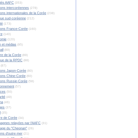
ités AAFC
(353)
ions intercoréennes
(278)
ions internationales de la Corée
(238)
ique sud-coréenne
(212)
té
(173)
ions France-Corée
(160)
re
(140)
omie
(120)
 et médias
(95)
all
(89)
ire de la Corée
(89)
ique de la RPDC
(88)
(87)
ions Japon-Corée
(80)
ions Chine-Corée
(60)
ions Russie-Corée
(58)
ronnement
(57)
nces
(50)
rité
(49)
ma
(46)
ges
(37)
l
(35)
re de Corée
(34)
agnes relayées par l'AAFC
(31)
rage du "Cheonan"
(26)
ns d'outre mer
(21)