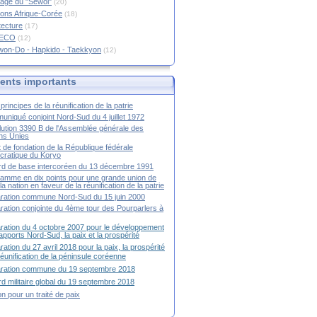
age du "Sewol"
(20)
ions Afrique-Corée
(18)
tecture
(17)
RECO
(12)
won-Do - Hapkido - Taekkyon
(12)
nts importants
principes de la réunification de la patrie
niqué conjoint Nord-Sud du 4 juillet 1972
ution 3390 B de l'Assemblée générale des
ns Unies
t de fondation de la République fédérale
ratique du Koryo
d de base intercoréen du 13 décembre 1991
amme en dix points pour une grande union de
la nation en faveur de la réunification de la patrie
ration commune Nord-Sud du 15 juin 2000
ration conjointe du 4ème tour des Pourparlers à
ration du 4 octobre 2007 pour le développement
apports Nord-Sud, la paix et la prospérité
ration du 27 avril 2018 pour la paix, la prospérité
 réunification de la péninsule coréenne
aration commune du 19 septembre 2018
d militaire global du 19 septembre 2018
ion pour un traité de paix