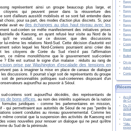
Rappo
Rappo
song représentent ainsi un groupe beaucoup plus large, et
 de citoyens qui peuvent peser dans la réouverture des
Rappo
 sont d'ailleurs aussitôt mobilisés et se sont fait entendre dans
Rappo
t choisi, pour sa part, des modes d'action plus discrets. Si, pour
Rappo
des échanges au plus haut niveau avec les
undai avait eu
Rappo
ement sud-coréen se méfie manifestement des initiatives prises
Rappo
dustrielle de Kaesong, en ayant refusé leur visite au Nord de la
Rappo
t qu'il ne voulait, sur ce dossier, que des discussions
Rappo
ter lui-même les relations Nord-Sud. Cette décision d'autorité est
Coopé
gument selon lequel les Nord-Coréens pourraient ainsi créer des
Rende
t les citoyens de Corée du Sud n'est-il pas l'affirmation
réen, ce même monolithisme que le gouvernement sud-coréen
Bulle
 ? Elle est surtout le signe d'un malaise : réduits au rang de
On pa
cision prise par Washington d'escalade des tensions en
Adhé
arrivent pas à imaginer la mise en place de canaux de dialogue
Cont
 les discussions. Il pourrait s'agir soit de représentants du groupe
 soit de personnalités politiques sud-coréennes disposant d'un
onservateurs aujourd'hui au pouvoir à Séoul.
Récem
 sud-coréens sont aujourd'hui décédés, des représentants de
Accél
res de bons offices
, au nom des intérêts supérieurs de la nation
de C
 formules juridiques - comme les parlementaires en mission,
Du 27
f - qui permettraient aux autorités de Séoul de ne pas "perdre la
défin
iations soient conduites au niveau gouvernemental. Comme les
Brigi
e même constat que la suspension des activités de Kaesong est
Quand
er des voies nouvelles pour renouer un dialogue qui ne peut qu'être
"Sill
omme du Sud de la péninsule.
expos