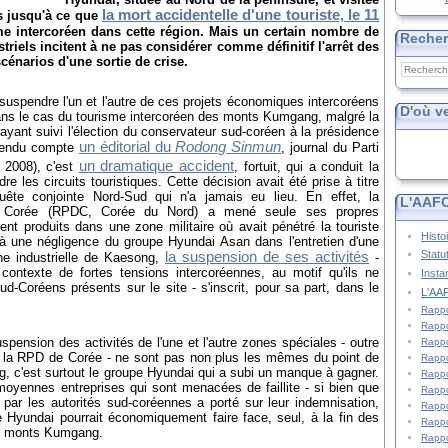
la mort accidentelle d'une touriste, le 11
s jusqu'à ce que
sme intercoréen dans cette région. Mais un certain nombre de
Reche
triels incitent à ne pas considérer comme définitif l'arrêt des
cénarios d'une sortie de crise.
suspendre l'un et l'autre de ces projets économiques intercoréens
D'où v
Dans le cas du tourisme intercoréen des monts Kumgang, malgré la
ayant suivi l'élection du conservateur sud-coréen à la présidence
un éditorial du
Rodong Sinmun
 rendu compte
, journal du Parti
un dramatique accident
 2008), c'est
, fortuit, qui a conduit la
e les circuits touristiques. Cette décision avait été prise à titre
quête conjointe Nord-Sud qui n'a jamais eu lieu. En effet, la
L'AAFC
de Corée (RPDC, Corée du Nord) a mené seule ses propres
rent produits dans une zone militaire où avait pénétré la touriste
Histo
 à une négligence du groupe Hyundai Asan dans l'entretien d'une
Statu
la suspension de ses activités
one industrielle de Kaesong,
-
ontexte de fortes tensions intercoréennes, au motif qu'ils ne
Insta
d-Coréens présents sur le site - s'inscrit, pour sa part, dans le
L'AAF
Rappo
Rappo
nsion des activités de l'une et l'autre zones spéciales - outre
Rappo
 la RPD de Corée - ne sont pas non plus les mêmes du point de
Rappo
 c'est surtout le groupe Hyundai qui a subi un manque à gagner.
Rappo
moyennes entreprises qui sont menacées de faillite - si bien que
Rappo
ar les autorités sud-coréennes a porté sur leur indemnisation,
Rappo
pe Hyundai pourrait économiquement faire face, seul, à la fin des
Rappo
les monts Kumgang.
Rappo