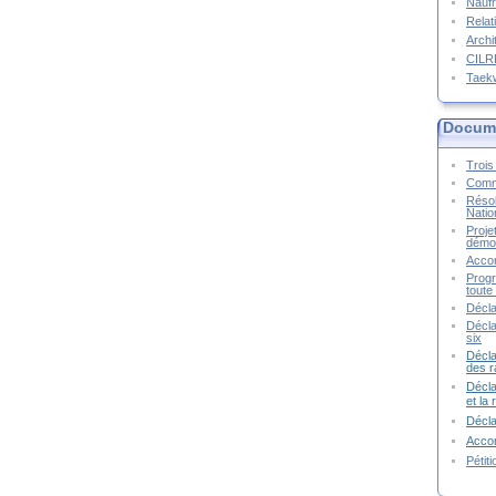
Naufr
Relat
Archi
CIL
Taek
Docume
Trois 
Commu
Résol
Natio
Proje
démoc
Accor
Progr
toute 
Décla
Décla
six
Décla
des r
Décla
et la
Décl
Accor
Pétit