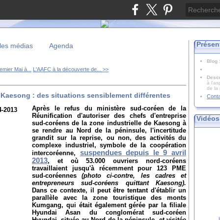
Présen
les médias
Agenda
Blog
emier Mai à...
L'AAFC à la découverte de... >>
Descr
à l'as
de la
aesong : des situations sensiblement différentes
Cont
Après le refus du ministère sud-coréen de la
Réunification d'autoriser des chefs d'entreprise
Vidéos
sud-coréens de la zone industrielle de Kaesong à
se rendre au Nord de la péninsule, l'incertitude
grandit sur la reprise, ou non, des activités du
complexe industriel, symbole de la coopération
suspendues depuis le 9 avril
intercoréenne,
2013
, et où 53.000 ouvriers nord-coréens
travaillaient jusqu'à récemment pour 123 PME
sud-coréennes
(photo ci-contre, les cadres et
entrepreneurs sud-coréens quittant Kaesong)
.
Dans ce contexte, il peut être tentant d'établir un
parallèle avec la zone touristique des monts
Kumgang, qui était également gérée par la filiale
Hyundai Asan du conglomérat sud-coréen
Hyundai, située au Nord de la péninsule, et visitée