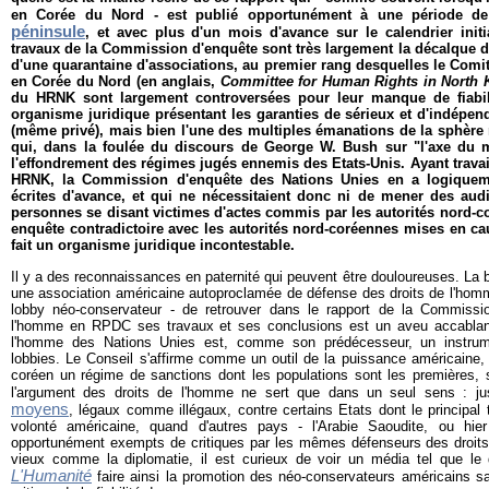
en Corée du Nord - est publié opportunément à une période 
péninsule
, et avec plus d'un mois d'avance sur le calendrier init
travaux de la Commission d'enquête sont très largement la décalque d
d'une quarantaine d'associations, au premier rang desquelles le Comi
en Corée du Nord (en anglais,
Committee for Human Rights in North 
du HRNK sont largement controversées pour leur manque de fiabil
organisme juridique présentant les garanties de sérieux et d'indépen
(même privé), mais bien l'une des multiples émanations de la sphère
qui, dans la foulée du discours de George W. Bush sur "l'axe du 
l'effondrement des régimes jugés ennemis des Etats-Unis. Ayant travai
HRNK, la Commission d'enquête des Nations Unies en a logiquem
écrites d'avance, et qui ne nécessitaient donc ni de mener des audi
personnes se disant victimes d'actes commis par les autorités nord-
enquête contradictoire avec les autorités nord-coréennes mises en ca
fait un organisme juridique incontestable.
Il y a des reconnaissances en paternité qui peuvent être douloureuses. La 
une association américaine autoproclamée de défense des droits de l'homm
lobby néo-conservateur - de retrouver dans le rapport de la Commissio
l'homme en RPDC ses travaux et ses conclusions est un aveu accablant
l'homme des Nations Unies est, comme son prédécesseur, un instru
lobbies. Le Conseil s'affirme comme un outil de la puissance américaine, p
coréen un régime de sanctions dont les populations sont les premières, s
l'argument des droits de l'homme ne sert que dans un seul sens : jus
moyens
, légaux comme illégaux, contre certains Etats dont le principal 
volonté américaine, quand d'autres pays - l'Arabie Saoudite, ou hie
opportunément exempts de critiques par les mêmes défenseurs des droits
vieux comme la diplomatie, il est curieux de voir un média tel que le
L'Humanité
faire ainsi la promotion des néo-conservateurs américains sa