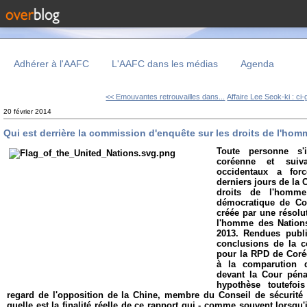
Adhérer à l'AAFC
L'AAFC dans les médias
Agenda
<< Emouvantes retrouvailles dans...
Affaire Lee Seok-ki : ci-g
20 février 2014
Qui est derrière la commission d'enquête sur les droits de l'ho
Toute personne s'i
coréenne et sui
occidentaux a for
derniers jours de la
droits de l'homme
démocratique de Co
créée par une résolu
l'homme des Nation
2013. Rendues publi
conclusions de la 
pour la RPD de Corée
à la comparution d
devant la Cour pénal
hypothèse toutefoi
regard de l'opposition de la Chine, membre du Conseil de sécurité 
quelle est la finalité réelle de ce rapport qui - comme souvent lorsqu'