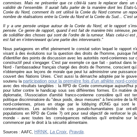
commises. Mais ne présenter que ce côté-là sans le replacer dans un c
validité de l’ensemble. Il aurait fallu parler de la manière dont les Etats
Corée du Nord, comment ils ont utilisé la Corée du Nord comme un repo
nombre de réalisations entre la Corée du Nord et la Corée du Sud… C’est un
Il y a une pensée unique autour de la Corée du Nord, et le rapport s’insc
pensée. Ce genre de rapport, quand il est fait de manière très sérieuse, peu
de solidifier des choses qui sont de l’ordre de la rumeur. Mais celui-ci est 
est fait en n’interviewant qu’une partie des intervenants
."
Nous partageons en effet pleinement le constat selon lequel le rapport n'
visant à des évolutions sur la question des droits de l'homme, puisque l'e
d'identifier des points de discussion avec les autorités nord-coréennes sur 
constructif peut s'engager. C'est par exemple ce que fait - partout dans
Nord - l'ambassadeur français chargé des droits de l'homme, conscient 
n'obtempère aux leçons de morale que peut lui administrer une puissance é
couvert des Nations Unies. C'est aussi la démarche adoptée par le gouver
participation pour la première fois d'un athlète nord-co
soutenu la
avec des résultats tangibles : la RPD de Corée communique aujourd'hui p
pour lutter contre le handicap sous ses différentes formes. En matière
diplomatie, l'Association d'amitié franco-coréenne considère qu'il est 
politique discriminatoire du "deux poids, deux mesures" à l'encontre de la
nord-coréennes, prises en otage par le lobbying d'ONG qui sont le f
conservatrices. Les activités de ces pseudo-humanitaires (car ont-e
populations en RPD de Corée ?) ont pour seul objectif de renforcer le p
monde - avec toutes les conséquences néfastes qu'il entraîne sur le
commencer par le droit à la sécurité alimentaire.
HRNK
La Croix
Pravda
Sources : AAFC,
,
,
.