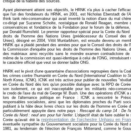
critique de la fiabilité des sources.
Ayant pleinement atteint ses objectifs, le HRNK n'a plus à cacher l'effica
que l'un des fondateurs du HRNK, en 2001, est Nicholas Eberstadt de l'
A
think tank néo-conservateur qui avait inventé la notion d'axe du mal ch
co-dirigé par Suzanne Scholte, nostalgique de Ronald Reagan, membre d
conservatrices et fondatrice de la Fondation pour le forum de la défense
par Donald Rumsfeld. Le premier rapporteur spécial pour la Corée du No
droits de l'homme des Nations Unies (prédécesseur du Conseil des d
Unies), désigné en 2004, Vittit Muntarbhorn, est ensuite devenu un me
HNRK qui a plaidé pendant des années pour que le Conseil des droits de 
la Commission d'enquête pour les droits de l'homme des Nations Unies, do
des matériaux ainsi recyclés sans le moindre examen contradictoire de 
même de la commission est quasi-identique à celui de l'ONG, introduisant u
le caractère officiel que veut se donner ladite ONG.
HNRK est le pivot d'une quarantaine d'associations regroupées dans la Coali
les crimes contre l'humanité en Corée du Nord (
International Coalition to
North Korea
, ICNK). ICNK est très active pour publier de nouvelles "révéla
en Corée du Nord dès lors qu'un possible dialogue avec la RPD de Corée p
son isolement, ce qui est inacceptable pour les militants néo-conserva
le credo de l'axe du mal de George W. Bush. Une des opérations d'ICNK a a
lors de l'alternance politique en France : ICNK a rencontré le Prési
responsables socialistes, ainsi que les diplomates proches du Parti soci
publiant à la hâte deux livres chocs sur les droits de l'homme en Corée 
particulièrement appuyée dans notre pays :
Rescapé du camp 14 : De l'en
Corée du Nord : neuf ans pour fuir l'enfer
. L'objectif était de faire oublier
représentation de l'orchestre Unhasu en Fra
Corée qu'avait été la
éventuelle sympathie du Gouvernement socialiste pour la Corée du Nord
1981, au lendemain de l'élection de François Mitterrand, comme
le Gouv