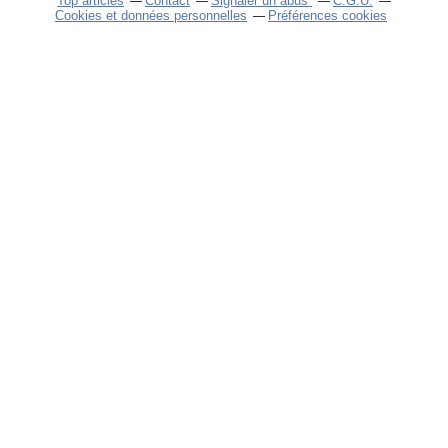
Top articles
Contact
Signaler un abus
C.G.U.
Cookies et données personnelles
Préférences cookies