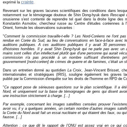
crainte
exprimé la
.
Revenant sur les graves lacunes scientifiques des conditions dans lesque
notamment sur le témoignage douteux de Shin Dong-hyuk dans
Rescapé 
onusienne s'est contenté de reprendre tel quel dans la droite ligne des
Konstantin Asmolov, chercheur russe au Centre d'études coréennes à l'
Orient, formule les observations suivantes :
"
Comment la commission travaille-t-elle ? Les Nord-Coréens ne l'ont pas 
rendue en Corée du Sud, au lieu de conversations en face-à-face avec le
auditions publiques. A ces auditions publiques il y avait 30 personnes
d'histoires horribles. Il y avait Shin Dong-hyuk qui ne parle pas avec un 
mains sont celles d'un intellectuel plutôt que d'une personne qui aurait vé
commission n'a pas procédé à un nombre suffisant d'entretiens pr
gouvernement [nord-coréen] de crimes de guerre et de famines, c'était un 
Dans un entretien donné au quotidien
La Croix
, Jean-Vincent Brisset, cher
internationales et stratégiques (IRIS), souligne également les graves la
publié par la Commission d'enquête sur les droits de l'homme en RPD de Co
"
Ce rapport pose de sérieuses questions sur le plan scientifique. Il a ét
Nord, et uniquement sur la base de témoignages de gens qui disent avoir
une instruction strictement à charge. [...]
Par exemple, concernant les images satellites censées prouver l’exist
avoir vu, il y a quelques années, un certain nombre d’autres images satell
la Corée du Nord avait fait un essai nucléaire et qui étaient des faux, ou qu
fausse
. [...]
Attention : ce que dit le rapport de l’ONU est assez vrai en ce qui c