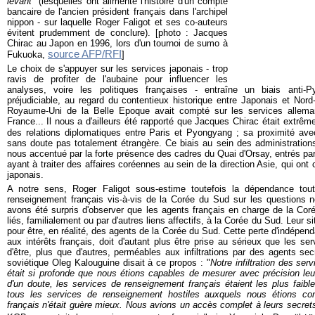
levant
" (lesquelles ont alimenté l'histoire d'un compte
bancaire de l'ancien président français dans l'archipel
nippon - sur laquelle Roger Faligot et ses co-auteurs
évitent prudemment de conclure). [photo : Jacques
Chirac au Japon en 1996, lors d'un tournoi de sumo à
source AFP/RFI
Fukuoka,
]
Le choix de s'appuyer sur les services japonais - trop
ravis de profiter de l'aubaine pour influencer les
analyses, voire les politiques françaises - entraîne un biais anti-P
préjudiciable, au regard du contentieux historique entre Japonais et No
Royaume-Uni de la Belle Epoque avait compté sur les services allema
France...
Il nous a d'ailleurs été rapporté que Jacques Chirac était extrêm
des relations diplomatiques entre Paris et Pyongyang ; sa proximité avec
sans doute pas totalement étrangère. Ce biais au sein des administrations 
nous accentué par la forte présence des cadres du Quai d'Orsay, entrés par
ayant à traiter des affaires coréennes au sein de la direction Asie, qui ont 
japonais.
A notre sens, Roger Faligot sous-estime toutefois la dépendance tou
renseignement français vis-à-vis de la Corée du Sud sur les questions 
avons été surpris d'observer que les agents français en charge de la Cor
liés, familialement ou par d'autres liens affectifs, à la Corée du Sud. Leur si
pour être, en réalité, des agents de la Corée du Sud. Cette perte d'indépe
aux intérêts français, doit d'autant plus être prise au sérieux que les ser
d'être, plus que d'autres, perméables aux infiltrations par des agents sec
soviétique Oleg Kalouguine disait à ce propos :
"
Notre infiltration des se
était si profonde que nous étions capables de mesurer avec précision leur 
d'un doute, les services de renseignement français étaient les plus faibl
tous les services de renseignement hostiles auxquels nous étions con
français n'était guère mieux. Nous avions un accès complet à leurs secret