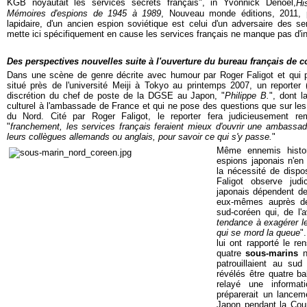
KGB noyautait les services secrets français", in Yvonnick Denoël,
Hi
Mémoires d'espions de 1945 à 1989
, Nouveau monde éditions, 2011, 
lapidaire, d'un ancien espion soviétique est celui d'un adversaire des ser
mette ici spécifiquement en cause les services français ne manque pas d'int
Des perspectives nouvelles suite à l'ouverture du bureau français de
Dans une scène de genre décrite avec humour par Roger Faligot et qui 
situé près de l'université Meiji à Tokyo au printemps 2007, un reporte
discrétion du chef de poste de la DGSE au Japon, "
Philippe B.
", dont l
culturel à l'ambassade de France et qui ne pose des questions que sur les
du Nord. Cité par Roger Faligot, le reporter fera judicieusement re
"
franchement, les services français feraient mieux d'ouvrir une ambas
leurs collègues allemands ou anglais, pour savoir ce qui s'y passe.
"
Même ennemis histor
espions japonais n'en
la nécessité de dispo
Faligot observe jud
japonais dépendent de
eux-mêmes auprès de
sud-coréen qui, de l'a
tendance à exagérer le
qui se mord la queue
"
lui ont rapporté le re
quatre
sous-marins
no
patrouillaient au sud
révélés être quatre ba
relayé une informa
préparerait un lancem
Japon pendant la Cou