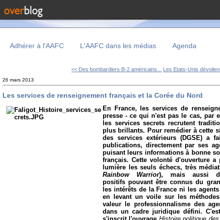
Adhérer à l'AAFC
L'AAFC dans les médias
Agenda
<< Des bombardiers B-2 américains...
Les Etats-Unis dévoilent
26 mars 2013
Les services de renseignement français et la Corée du Nord
En France, les services de renseig
presse - ce qui n'est pas le cas, pa
les services secrets recrutent traditi
plus brillants. Pour remédier à cette s
des services extérieurs (DGSE) a fa
publications, directement par ses ag
puisant leurs informations à bonne sou
français. Cette volonté d'ouverture 
lumière les seuls échecs, très médiatis
Rainbow Warrior
), mais aussi de
positifs pouvant être connus du gra
les intérêts de la France ni les agents
en levant un voile sur les méthodes 
valeur le professionnalisme des age
dans un cadre juridique défini. C'es
s'inscrit l'ouvrage
Histoire politique de