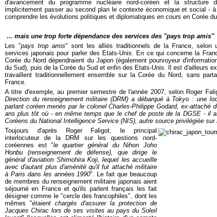
d'avancement du programme nucléaire nord-coréen et la structure 
implicitement passer au second plan le contexte économique et social - à
comprendre les évolutions politiques et diplomatiques en cours en Corée du
... mais une trop forte dépendance des services des "pays trop amis"
Les "
pays trop amis
" sont les alliés traditionnels de la France, selo
services japonais pour parler des Etats-Unis. En ce qui concerne la Fra
Corée du Nord
dépendraient du Japon (également pourvoyeur d'informatio
du Sud), puis de la Corée du Sud et enfin des Etats-Unis. Il est d'ailleurs 
travaillent traditionnellement ensemble sur la Corée du Nord, sans parta
France.
A titre d'exemple, au premier semestre de l'année 2007, selon Roger Fali
Direction du renseignement militaire (DRM) a débarqué à Tokyo : une locu
parlant coréen menés par le colonel Charles-Philippe Godard, ex-attaché 
ans plus tôt où - en même temps que le chef de poste de la DGSE - il as
Coréens du National Intelligence Service (NIS), autre source privilégiée sur 
Toujours d'après Roger Faligot, le principal
interlocuteur de la DRM sur les questions nord-
coréennes est "
le quartier général du Nihon Joho
Honbu (renseignement de défense), que dirige le
général d'aviation Shimohira Koji, lequel les accueille
avec d'autant plus d'aménité qu'il fut attaché militaire
à Paris dans les années 1990
". Le fait que beaucoup
de membres du renseignement militaire japonais aient
séjourné en France et qu'ils parlent français les fait
désigner comme le "cercle des francophiles", dont les
mêmes "
étaient chargés d'assurer la protection de
Jacques Chirac lors de ses visites au pays du Soleil