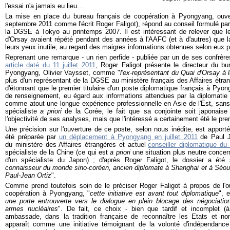
l'essai n'a jamais eu lieu...
La mise en place du bureau français de coopération à Pyongyang, ouv
septembre 2011 comme l'écrit Roger Faligot), répond au conseil formulé par
la DGSE à Tokyo au printemps 2007. Il est intéressant de relever que l
d'Orsay avaient répété pendant des années à l'AAFC (et à d'autres) que la 
leurs yeux inutile, au regard des maigres informations obtenues selon eux p
Reprenant une remarque - un rien perfide - publiée par un de ses confrères
article daté du 11 juillet 2011
, Roger Faligot présente le directeur du bu
Pyongyang, Olivier Vaysset, comme "
l'ex-représentant du Quai d'Orsay à
plus d'un représentant de la DGSE au ministère français des Affaires étrang
d'étonnant que le premier titulaire d'un poste diplomatique français à Pyo
de renseignement, eu égard aux informations attendues par la diplomatie 
comme atout une longue expérience professionnelle en Asie de l'Est, sans
spécialiste
a priori
de la Corée, le fait que sa conjointe soit japonaise 
l'objectivité de ses analyses, mais que l'intéressé a certainement été le pr
Une précision sur l'ouverture de ce poste, selon nous inédite, est apporté
été préparée par
un déplacement à Pyongyang en juillet 2011
de Paul J
du ministère des Affaires étrangères et actuel
conseiller diplomatique du
spécialiste de la Chine (ce qui est
a priori
une situation plus neutre concer
d'un spécialiste du Japon) ; d'après Roger Faligot, le dossier a été 
connaisseur du monde sino-coréen, ancien diplomate à Shanghai et à Séoul
Paul-Jean Ortiz
".
Comme prend toutefois soin de le préciser Roger Faligot à propos de l'o
coopération à Pyongyang, "
cette initiative est avant tout diplomatique
", e
une porte entrouverte vers le dialogue en plein blocage des négociation
armes nucléaires
". De fait, ce choix - bien que tardif et incomplet (à
ambassade, dans la tradition française de reconnaître les Etats et n
apparaît comme une initiative témoignant de la volonté d'indépendance