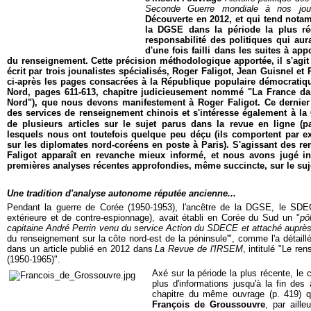
Seconde Guerre mondiale à nos jou
Découverte en 2012, et qui tend notamm
la DGSE dans la période la plus réc
responsabilité des politiques qui aura
d'une fois failli dans les suites à ap
du renseignement. Cette précision méthodologique apportée, il s'agit
écrit par trois jounalistes spécialisés, Roger Faligot, Jean Guisnel e
ci-après les pages consacrées à la République populaire démocrati
Nord, pages 611-613, chapitre judicieusement nommé "La France da
Nord"), que nous devons manifestement à Roger Faligot. Ce dernier s
des services de renseignement chinois et s'intéresse également à la 
de plusieurs articles sur le sujet parus dans la revue en ligne (
lesquels nous ont toutefois quelque peu déçu (ils comportent par ex
sur les diplomates nord-coréens en poste à Paris). S'agissant des r
Faligot apparaît en revanche mieux informé, et nous avons jugé int
premières analyses récentes approfondies, même succincte, sur le suj
Une tradition d'analyse autonome réputée ancienne...
Pendant la guerre de Corée (1950-1953), l'ancêtre de la DGSE, le SD
extérieure et de contre-espionnage), avait établi en Corée du Sud un "
pô
capitaine André Perrin venu du service Action du SDECE et attaché aupr
du renseignement sur la côte nord-est de la péninsule'", comme l'a détaill
dans un article publié en 2012 dans
La Revue de l'IRSEM
, intitulé "Le re
(1950-1965)".
Axé sur la période la plus récente, le 
plus d'informations jusqu'à la fin de
chapitre du même ouvrage (p. 419) qu
François de Groussouvre
, par aill