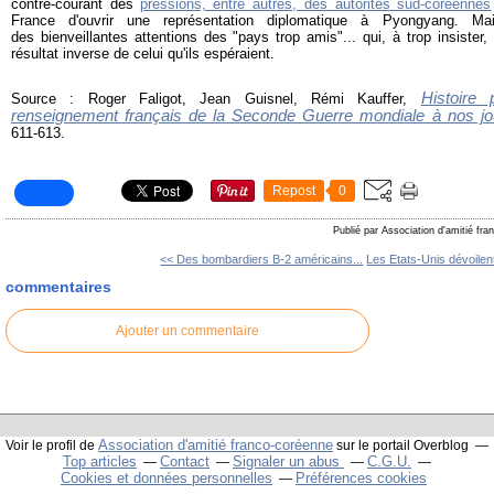
contre-courant des
pressions, entre autres, des autorités sud-coréennes
France d'ouvrir une représentation diplomatique à Pyongyang. Mais
des bienveillantes attentions des "pays trop amis"... qui, à trop insister
résultat inverse de celui qu'ils espéraient.
Histoire 
Source : Roger Faligot, Jean Guisnel, Rémi Kauffer,
renseignement français de la Seconde Guerre mondiale à nos jo
611-613.
Repost
0
Publié par Association d'amitié fr
<< Des bombardiers B-2 américains...
Les Etats-Unis dévoilent
commentaires
Ajouter un commentaire
Association d'amitié franco-coréenne
Voir le profil de
sur le portail Overblog
Top articles
Contact
Signaler un abus
C.G.U.
Cookies et données personnelles
Préférences cookies