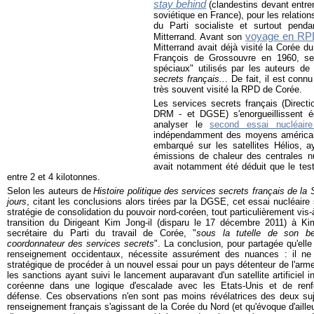
stay behind
(clandestins devant entrer
soviétique en France), pour les relatio
du Parti socialiste et surtout pend
voyage en RPD
Mitterrand. Avant son
Mitterrand avait déjà visité la Corée 
François de Grossouvre en 1960, sel
spéciaux" utilisés par les auteurs d
secrets français..
. De fait, il est con
très souvent visité la RPD de Corée.
Les services secrets français (Directi
DRM - et DGSE) s'enorgueillissent ég
analyser le
second essai nucléaire
indépendamment des moyens américains
embarqué sur les satellites Hélios, 
émissions de chaleur des centrales nu
avait notamment été déduit que le tes
entre 2 et 4 kilotonnes.
Selon les auteurs de
Histoire politique des services secrets français de l
jours
, citant les conclusions alors tirées par la DGSE, cet essai nucléaire 
stratégie de consolidation du pouvoir nord-coréen, tout particulièrement vis-
transition du Dirigeant Kim Jong-il (disparu le 17 décembre 2011) à Ki
secrétaire du Parti du travail de Corée, "
sous la tutelle de son be
coordonnateur des services secrets
". La conclusion, pour partagée qu'elle
renseignement occidentaux, nécessite assurément des nuances : il ne f
stratégique de procéder à un nouvel essai pour un pays détenteur de l'arme
les sanctions ayant suivi le lancement auparavant d'un satellite artificiel insc
coréenne dans une logique d'escalade avec les Etats-Unis et de ren
défense. Ces observations n'en sont pas moins révélatrices des deux suje
renseignement français s'agissant de la Corée du Nord (et qu'évoque d'ailleur