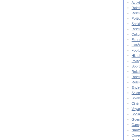
Activ
Relat
Relat
Polit
Socié
Relat
Cultu
Econ
Corée
Footb
Histo
Polit
Sport
Relat
Relat
Relat
Envi
Scie
Solida
Ciné
Voya
Socia
Guer
Camp
Nauf
Corée