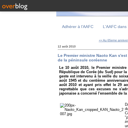
Adhérer à l'AAFC
L'AAFC dans 
<< Au 65eme anniversa
12 août 2010
Le Premier ministre Naoto Kan s'est
de la péninsule coréenne
Le 10 août 2010, le Premier ministre
République de Corée (du Sud) pour la 
geste est intervenu à la veille du soix
août 1945 et du centième anniversaire
août 2010 et ayant pris effet le 29 ao
regrettable que ces excuses ne s'ad
japonaise a concerné l'ensemble de la
D
d
C
"
i
u