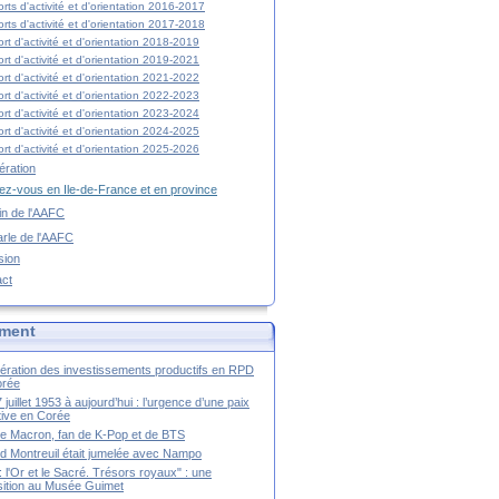
rts d'activité et d'orientation 2016-2017
rts d'activité et d'orientation 2017-2018
rt d'activité et d'orientation 2018-2019
rt d'activité et d'orientation 2019-2021
rt d'activité et d'orientation 2021-2022
rt d'activité et d'orientation 2022-2023
rt d'activité et d'orientation 2023-2024
rt d'activité et d'orientation 2024-2025
rt d'activité et d'orientation 2025-2026
ration
z-vous en Ile-de-France et en province
tin de l'AAFC
rle de l'AAFC
sion
act
ment
ération des investissements productifs en RPD
orée
 juillet 1953 à aujourd’hui : l’urgence d’une paix
itive en Corée
tte Macron, fan de K-Pop et de BTS
 Montreuil était jumelée avec Nampo
a : l'Or et le Sacré. Trésors royaux" : une
ition au Musée Guimet