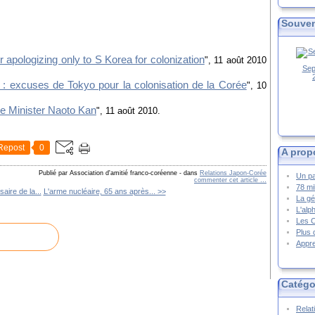
Souven
apologizing only to S Korea for colonization
", 11 août 2010
Sep
: excuses de Tokyo pour la colonisation de la Corée
", 10
e Minister Naoto Kan
", 11 août 2010.
Repost
0
A prop
Publié par Association d'amitié franco-coréenne
-
dans
Relations Japon-Corée
Un pa
commenter cet article
…
78 mi
ire de la...
L'arme nucléaire, 65 ans après... >>
La gé
L'alp
Les 
Plus 
Appre
Catégo
Relat