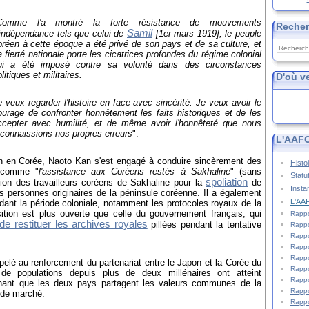
Comme l'a montré la forte résistance de mouvements
Reche
Samil
'indépendance tels que celui de
[1er mars 1919], le peuple
oréen à cette époque a été privé de son pays et de sa culture, et
a fierté nationale porte les cicatrices profondes du régime colonial
ui a été imposé contre sa volonté dans des circonstances
litiques et militaires.
D'où v
e veux regarder l'histoire en face avec sincérité. Je veux avoir le
ourage de confronter honnêtement les faits historiques et de les
ccepter avec humilité, et de même avoir l'honnêteté que nous
econnaissions nos propres erreurs
".
L'AAFC
on en Corée, Naoto Kan s'est engagé à conduire sincèrement des
Histo
, comme "
l'assistance aux Coréens restés à Sakhaline
" (sans
Statu
spoliation
tion des travailleurs coréens de Sakhaline pour la
de
Insta
es personnes originaires de la péninsule coréenne. Il a également
L'AAF
ndant la période coloniale, notamment les protocoles royaux de la
ition est plus ouverte que celle du gouvernement français, qui
Rappo
de restituer les archives royales
pillées pendant la tentative
Rappo
Rappo
Rappo
Rappo
pelé au renforcement du partenariat entre le Japon et la Corée du
Rappo
de populations depuis plus de deux millénaires ont atteint
Rappo
ignant que les deux pays partagent les valeurs communes de la
Rappo
e de marché.
Rappo