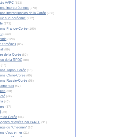
ités AAFC
(353)
ions intercoréennes
(278)
ions internationales de la Corée
(238)
ique sud-coréenne
(212)
té
(173)
ions France-Corée
(160)
re
(140)
omie
(120)
 et médias
(95)
all
(89)
ire de la Corée
(89)
ique de la RPDC
(88)
(87)
ions Japon-Corée
(80)
ions Chine-Corée
(60)
ions Russie-Corée
(58)
ronnement
(57)
nces
(50)
rité
(49)
ma
(46)
ges
(37)
l
(35)
re de Corée
(34)
agnes relayées par l'AAFC
(31)
rage du "Cheonan"
(26)
ns d'outre mer
(21)