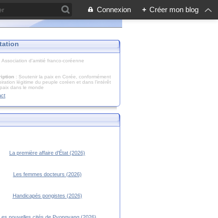
Connexion
+
Créer mon blog
tation
: Association d'amitié franco-coréenne
iption
: Soutenir la paix en Corée, conformément
piration légitime du peuple coréen et dans l’intérêt
 paix dans le monde
act
La première affaire d'État (2026)
Les femmes docteurs (2026)
Handicapés pongistes (2026)
Les nouvelles cités de Pyongyang (2026)