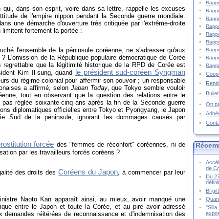
Rappo
 qui, dans son esprit, voire dans sa lettre, rappelle les excuses
Rappo
ttitude de l'empire nippon pendant la Seconde guerre mondiale.
Rappo
ans une démarche d'ouverture très critiquée par l'extrême-droite
Rappo
limitent fortement la portée :
Rappo
Rappo
touché l'ensemble de la péninsule coréenne, ne s'adresser qu'aux
Rappo
 ? L'omission de la République populaire démocratique de Corée
Rappo
regrettable que la légitimité historique de la RPD de Corée est
Rappo
le président sud-coréen Syngman
ésident Kim Il-sung, quand
Coopé
urs du régime colonial pour affermir son pouvoir ; un responsable
Rende
onaises a affirmé, selon
Japan Today
, que Tokyo semble vouloir
Bulle
réenne, tout en observant que la question des relations entre le
 pas réglée soixante-cinq ans après la fin de la Seconde guerre
On pa
ions diplomatiques officielles entre Tokyo et Pyongyang, le Japon
Adhé
artie Sud de la péninsule, ignorant les dommages causés par
Cont
rostitution forcée
des "femmes de réconfort" coréennes, ni de
Récem
sation par les travailleurs forcés coréens ?
Accél
de C
Coréens du Japon
galité des droits des
, à commencer par leur
Du 27
défin
Brigi
ministre Naoto Kan apparaît ainsi, au mieux, avoir manqué une
Quand
ique entre le Japon et toute la Corée, et au pire avoir adressé
"Sill
expos
ux demandes réitérées de reconnaissance et d'indemnisation des