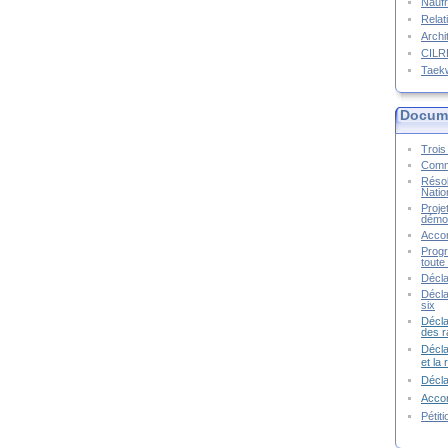
Naufr
Relat
Archi
CIL
Taek
Docume
Trois 
Commu
Résol
Natio
Proje
démoc
Accor
Progr
toute 
Décla
Décla
six
Décla
des r
Décla
et la
Décl
Accor
Pétit