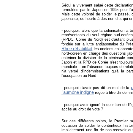
Séoul a vivement salué cette déclaration
formulées par le Japon en 1995 pour l'a
Mais cette volonté de solder le passé, d
japonaise, se heurte à des non-dits qui en 
- pourquoi, alors que la colonisation a 
représentants du seul régime sud-coréen
(RPDC, Corée du Nord) est d'autant plus 
fondée sur la lutte antijaponaise du Pr
Rhee réhabilitait
les anciens collaborate
nord-coréen en charge des questions jap
entériner la division de la péninsule co
Japon et la RPD de Corée n'est toujours
mondiale : en l'absence toujours de relat
n'a versé d'indemnisations qu'à la p
l'occupation au Nord ;
p
- pourquoi n'avoir pas dit un mot de la
l'aumône indigne
reçue à titre d'indemni
- pourquoi avoir ignoré la question de l'é
accès au droit de vote ?
Sur ces différents points, le Premier 
occasion de solder le contentieux histor
implicitement une fin de non-recevoir a