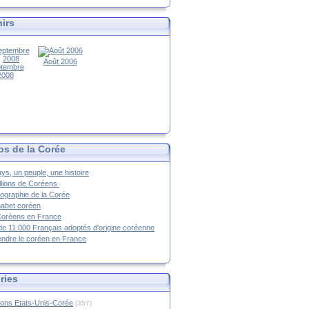
irs
Août 2006
tembre
2008
os de la Corée
ys, un peuple, une histoire
llions de Coréens
ographie de la Corée
habet coréen
Coréens en France
de 11.000 Français adoptés d'origine coréenne
ndre le coréen en France
ries
ions Etats-Unis-Corée
(357)