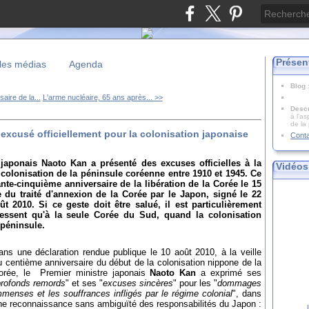
Présen
les médias
Agenda
Blog
ire de la...
L'arme nucléaire, 65 ans après... >>
Descr
à l'as
de la
 excusé officiellement pour la colonisation japonaise
Cont
 japonais Naoto Kan a présenté des excuses officielles à la
Vidéos
colonisation de la péninsule coréenne entre 1910 et 1945. Ce
ante-cinquième anniversaire de la libération de la Corée le 15
 du traité d'annexion de la Corée par le Japon, signé le 22
ût 2010. Si ce geste doit être salué, il est particulièrement
ressent qu'à la seule Corée du Sud, quand la colonisation
 péninsule.
ans une déclaration rendue publique le 10 août 2010, à la veille
u centième anniversaire du début de la colonisation nippone de la
orée, le Premier ministre japonais
Naoto Kan
a exprimé ses
profonds remords
" et ses "
excuses sincères
" pour les "
dommages
mmenses et les souffrances infligés par le régime colonial
", dans
ne reconnaissance sans ambiguïté des responsabilités du Japon :