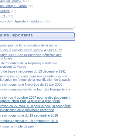
age du "Sewol"
(20)
ions Afrique-Corée
(18)
tecture
(17)
RECO
(12)
won-Do - Hapkido - Taekkyon
(12)
nts importants
principes de la réunification de la patrie
niqué conjoint Nord-Sud du 4 juillet 1972
ution 3390 B de l'Assemblée générale des
ns Unies
t de fondation de la République fédérale
ratique du Koryo
d de base intercoréen du 13 décembre 1991
amme en dix points pour une grande union de
la nation en faveur de la réunification de la patrie
ration commune Nord-Sud du 15 juin 2000
ration conjointe du 4ème tour des Pourparlers à
ration du 4 octobre 2007 pour le développement
apports Nord-Sud, la paix et la prospérité
ration du 27 avril 2018 pour la paix, la prospérité
 réunification de la péninsule coréenne
aration commune du 19 septembre 2018
d militaire global du 19 septembre 2018
ion pour un traité de paix