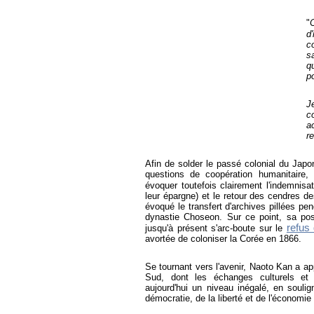
"
d
c
s
q
po
J
c
a
r
Afin de solder le passé colonial du Jap
questions de coopération humanitaire
évoquer toutefois clairement l'indemnisa
leur épargne) et le retour des cendres d
évoqué le transfert d'archives pillées pe
dynastie Choseon. Sur ce point, sa pos
refus 
jusqu'à présent s'arc-boute sur le
avortée de coloniser la Corée en 1866.
Se tournant vers l'avenir, Naoto Kan a ap
Sud, dont les échanges culturels et 
aujourd'hui un niveau inégalé, en soul
démocratie, de la liberté et de l'économi