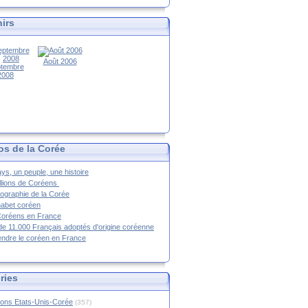
irs
Août 2006
tembre
2008
os de la Corée
ys, un peuple, une histoire
llions de Coréens
ographie de la Corée
habet coréen
Coréens en France
de 11.000 Français adoptés d'origine coréenne
ndre le coréen en France
ries
ions Etats-Unis-Corée
(357)