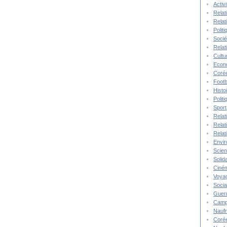
Activ
Relat
Relat
Polit
Socié
Relat
Cultu
Econ
Corée
Footb
Histo
Polit
Sport
Relat
Relat
Relat
Envi
Scie
Solida
Ciné
Voya
Socia
Guer
Camp
Nauf
Corée