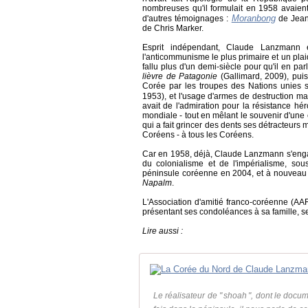
nombreuses qu'il formulait en 1958 avaien
Moranbong
d'autres témoignages :
de Jean
de Chris Marker.
Esprit indépendant, Claude Lanzmann é
l'anticommunisme le plus primaire et un pla
fallu plus d'un demi-siècle pour qu'il en p
lièvre de Patagonie
(Gallimard, 2009), puis
Corée par les troupes des Nations unies
1953), et l'usage d'armes de destruction m
avait de l'admiration pour la résistance hé
mondiale - tout en mêlant le souvenir d'une
qui a fait grincer des dents ses détracteurs
Coréens - à tous les Coréens.
Car en 1958, déjà, Claude Lanzmann s'engage
du colonialisme et de l'impérialisme, sou
péninsule coréenne en 2004, et à nouveau pl
Napalm
.
L'Association d'amitié franco-coréenne (
présentant ses condoléances à sa famille, s
Lire aussi :
Le réalisateur de " shoah ", dont le docu