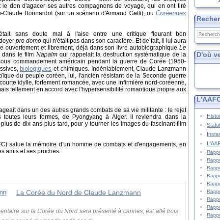
t le don d'agacer ses autres compagnons de voyage, qui en ont tiré
Coréennes
-Claude Bonnardot (sur un scénario d'Armand Gatti), ou
Reche
tait sans doute mal à l'aise entre une critique fleurant bon
idoyer
pro domo
qui n'était pas dans son caractère. Et de fait, il lui aura
arle ouvertement et librement, déjà dans son livre autobiographique
Le
D'où v
 dans le film
Napalm
qui rappelait la destruction systématique de la
 sous commandement américain pendant la guerre de Corée (1950-
biologiques
assives,
et chimiques. Indéniablement, Claude Lanzmann
roïque du peuple coréen, lui, l'ancien résistant de la Seconde guerre
 courte idylle, fortement romancée, avec une infirmière nord-coréenne,
 mais tellement en accord avec l'hypersensibilité romantique propre aux
L'AAFC
ait dans un des autres grands combats de sa vie militante : le rejet
Histo
s toutes leurs formes, de Pyongyang à Alger. Il reviendra dans la
us de dix ans plus tard, pour y tourner les images du fascinant film
Statu
Insta
L'AAF
AAFC) salue la mémoire d'un homme de combats et d'engagements, en
es amis et ses proches.
Rappo
Rappo
Rappo
Rappo
Rappo
Rappo
La Corée du Nord de Claude Lanzmann
Rappo
Rappo
mentaire sur la Corée du Nord sera présenté à cannes, est allé trois
Rappo