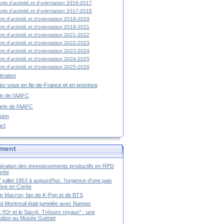
rts d'activité et d'orientation 2016-2017
rts d'activité et d'orientation 2017-2018
rt d'activité et d'orientation 2018-2019
rt d'activité et d'orientation 2019-2021
rt d'activité et d'orientation 2021-2022
rt d'activité et d'orientation 2022-2023
rt d'activité et d'orientation 2023-2024
rt d'activité et d'orientation 2024-2025
rt d'activité et d'orientation 2025-2026
ration
z-vous en Ile-de-France et en province
tin de l'AAFC
rle de l'AAFC
sion
act
ment
ération des investissements productifs en RPD
orée
 juillet 1953 à aujourd’hui : l’urgence d’une paix
itive en Corée
tte Macron, fan de K-Pop et de BTS
 Montreuil était jumelée avec Nampo
a : l'Or et le Sacré. Trésors royaux" : une
ition au Musée Guimet