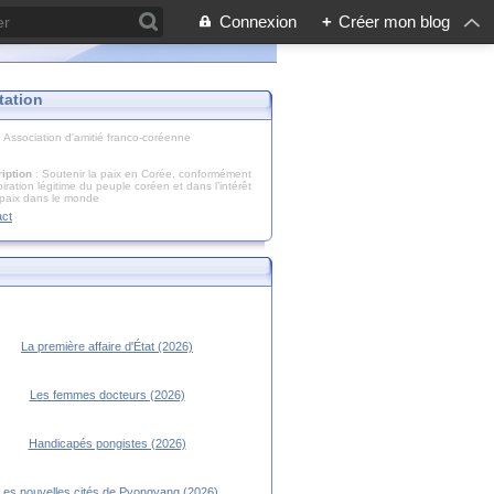
Connexion
+
Créer mon blog
tation
: Association d'amitié franco-coréenne
iption
: Soutenir la paix en Corée, conformément
piration légitime du peuple coréen et dans l’intérêt
 paix dans le monde
act
La première affaire d'État (2026)
Les femmes docteurs (2026)
Handicapés pongistes (2026)
Les nouvelles cités de Pyongyang (2026)