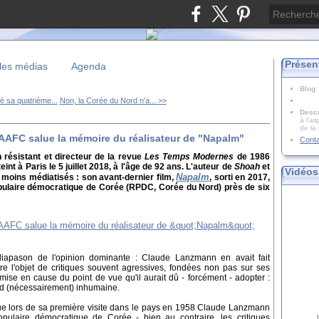
Présen
les médias
Agenda
Blog
é sa quatrième...
Non, la Corée du Nord n'a... >>
Descr
à l'as
de la
'AAFC salue la mémoire du réalisateur de "Napalm"
Cont
en résistant et directeur de la revue
Les Temps Modernes
de 1986
nt à Paris le 5 juillet 2018, à l'âge de 92 ans. L'auteur de
Shoah
et
Vidéos
Napalm
moins médiatisés : son avant-dernier film,
, sorti en 2017,
pulaire démocratique de Corée (RPDC, Corée du Nord) près de six
diapason de l'opinion dominante : Claude Lanzmann en avait fait
re l'objet de critiques souvent agressives, fondées non pas sur ses
ise en cause du point de vue qu'il aurait dû - forcément - adopter :
rd (nécessairement) inhumaine.
que lors de sa première visite dans le pays en 1958 Claude Lanzmann
populaire démocratique de Corée - bien au contraire, les critiques