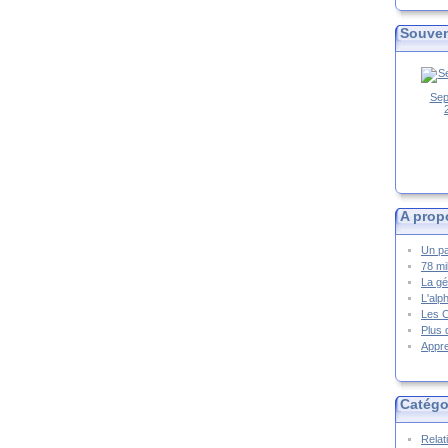
Souven
Sep
A prop
Un pa
78 mi
La gé
L'alp
Les 
Plus 
Appre
Catégo
Relat