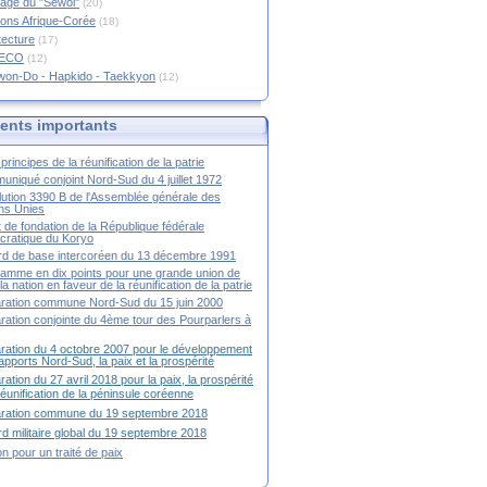
age du "Sewol"
(20)
ions Afrique-Corée
(18)
tecture
(17)
RECO
(12)
won-Do - Hapkido - Taekkyon
(12)
nts importants
principes de la réunification de la patrie
niqué conjoint Nord-Sud du 4 juillet 1972
ution 3390 B de l'Assemblée générale des
ns Unies
t de fondation de la République fédérale
ratique du Koryo
d de base intercoréen du 13 décembre 1991
amme en dix points pour une grande union de
la nation en faveur de la réunification de la patrie
ration commune Nord-Sud du 15 juin 2000
ration conjointe du 4ème tour des Pourparlers à
ration du 4 octobre 2007 pour le développement
apports Nord-Sud, la paix et la prospérité
ration du 27 avril 2018 pour la paix, la prospérité
 réunification de la péninsule coréenne
aration commune du 19 septembre 2018
d militaire global du 19 septembre 2018
ion pour un traité de paix