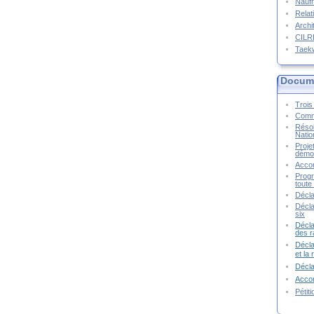
Naufr
Relat
Archi
CIL
Taek
Docume
Trois 
Commu
Résol
Natio
Proje
démoc
Accor
Progr
toute 
Décla
Décla
six
Décla
des r
Décla
et la
Décl
Accor
Pétit