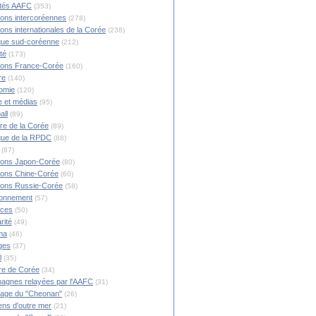
ités AAFC
(353)
ions intercoréennes
(278)
ions internationales de la Corée
(238)
ique sud-coréenne
(212)
té
(173)
ions France-Corée
(160)
re
(140)
omie
(120)
 et médias
(95)
all
(89)
ire de la Corée
(89)
ique de la RPDC
(88)
(87)
ions Japon-Corée
(80)
ions Chine-Corée
(60)
ions Russie-Corée
(58)
ronnement
(57)
nces
(50)
rité
(49)
ma
(46)
ges
(37)
l
(35)
re de Corée
(34)
agnes relayées par l'AAFC
(31)
rage du "Cheonan"
(26)
ns d'outre mer
(21)