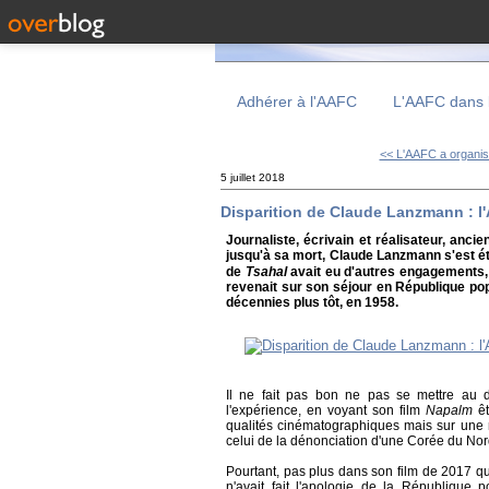
Adhérer à l'AAFC
L'AAFC dans 
<< L'AAFC a organis
5 juillet 2018
Disparition de Claude Lanzmann : l
Journaliste, écrivain et réalisateur, anci
jusqu'à sa mort, Claude Lanzmann s'est étei
de
Tsahal
avait eu d'autres engagements, 
revenait sur son séjour en République po
décennies plus tôt, en 1958.
Il ne fait pas bon ne pas se mettre au 
l'expérience, en voyant son film
Napalm
êt
qualités cinématographiques mais sur une m
celui de la dénonciation d'une Corée du No
Pourtant, pas plus dans son film de 2017 
n'avait fait l'apologie de la République 