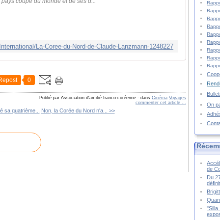
ce pays coupé du monde et de ses d...
Rappo
Rappo
Rappo
Rappo
Rappo
Rappo
International/La-Coree-du-Nord-de-Claude-Lanzmann-1248227
Rappo
Rappo
Rappo
Coopé
Repost
0
Rende
Bulle
Publié par Association d'amitié franco-coréenne
-
dans
Cinéma
Voyages
commenter cet article
…
On pa
é sa quatrième...
Non, la Corée du Nord n'a... >>
Adhé
Cont
Récem
Accél
de C
Du 27
défin
Brigi
Quand
"Sill
expos