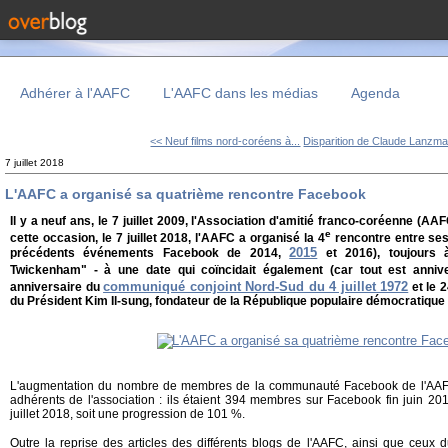
Adhérer à l'AAFC
L'AAFC dans les médias
Agenda
<< Neuf films nord-coréens à...
Disparition de Claude Lanzma
7 juillet 2018
L'AAFC a organisé sa quatrième rencontre Facebook
Il y a neuf ans, le 7 juillet 2009, l'Association d'amitié franco-coréenne (AA
e
cette occasion, le 7 juillet 2018, l'AAFC a organisé la 4
rencontre entre se
2015
précédents événements Facebook de 2014,
et 2016), toujours à
Twickenham" - à une date qui coïncidait également (car tout est anniv
communiqué conjoint Nord-Sud du 4 juillet 1972
anniversaire du
et le 
du Président Kim Il-sung, fondateur de la République populaire démocratique d
L'augmentation du nombre de membres de la communauté Facebook de l'AAFC
adhérents de l'association : ils étaient 394 membres sur Facebook fin juin 2015
juillet 2018, soit une progression de 101 %.
Outre la reprise des articles des différents blogs de l'AAFC, ainsi que ceux 