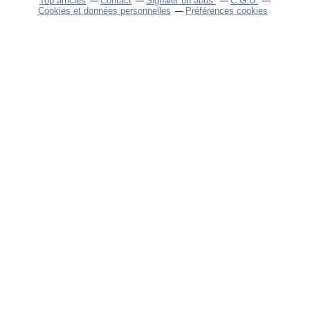
Top articles
Contact
Signaler un abus
C.G.U.
Cookies et données personnelles
Préférences cookies