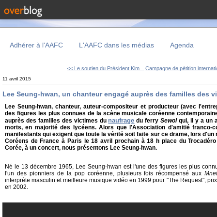
Adhérer à l'AAFC
L'AAFC dans les médias
Agenda
<< Le soutien du Président Kim...
Campagne de pétition internati
11 avril 2015
Lee Seung-hwan, un chanteur engagé auprès des familles des v
Lee Seung-hwan, chanteur, auteur-compositeur et producteur (avec l'entre
des figures les plus connues de la scène musicale coréenne contemporaine.
naufrage
auprès des familles des victimes du
du ferry
Sewol
qui, il y a un 
morts, en majorité des lycéens. Alors que l'Association d'amitié franco-c
manifestants qui exigent que toute la vérité soit faite sur ce drame, lors d'
Coréens de France à Paris le 18 avril prochain à 18 h place du Trocadéro
Corée, à un concert, nous présentons Lee Seung-hwan.
Né le 13 décembre 1965, Lee Seung-hwan est l'une des figures les plus conn
l'un des pionniers de la pop coréenne, plusieurs fois récompensé aux
Mne
interprète masculin et meilleure musique vidéo en 1999 pour "The Request", prix
en 2002.