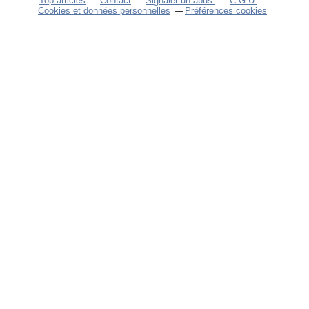
Top articles
Contact
Signaler un abus
C.G.U.
Cookies et données personnelles
Préférences cookies