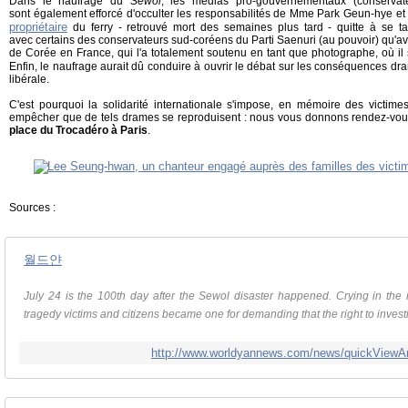
Dans le naufrage du
Sewol
, les médias pro-gouvernementaux (conservat
sont également efforcé d'occulter les responsabilités de Mme Park Geun-hye et 
propriétaire
du ferry - retrouvé mort des semaines plus tard - quitte à se ta
avec certains des conservateurs sud-coréens du Parti Saenuri (au pouvoir) qu'
de Corée en France, qui l'a totalement soutenu en tant que photographe, où il 
Enfin, le naufrage aurait dû conduire à ouvrir le débat sur les conséquences dr
libérale.
C'est pourquoi la solidarité internationale s'impose, en mémoire des victimes
empêcher que de tels drames se reproduisent : nous vous donnons rendez-vou
place du Trocadéro à Paris
.
Sources :
월드얀
July 24 is the 100th day after the Sewol disaster happened. Crying in the r
tragedy victims and citizens became one for demanding that the right to investig
http://www.worldyannews.com/news/quickViewAr