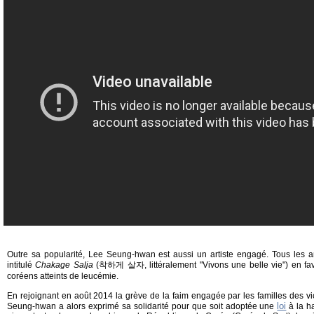
Outre sa popularité, Lee Seung-hwan est aussi un artiste engagé. Tous les a
intitulé
Chakage Salja
(착하게 살자, littéralement "Vivons une belle vie") en fav
coréens atteints de leucémie.
En rejoignant en août 2014 la grève de la faim engagée par les familles des v
loi
Seung-hwan a alors exprimé sa solidarité pour que soit adoptée une
à la h