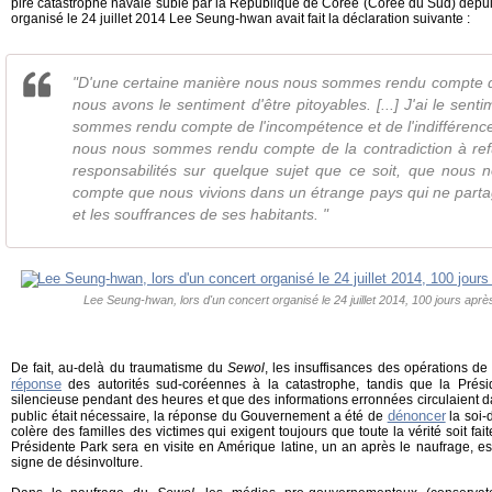
pire catastrophe navale subie par la République de Corée (Corée du Sud) depui
organisé le 24 juillet 2014 Lee Seung-hwan avait fait la déclaration suivante :
"D'une certaine manière nous nous sommes rendu compte d
nous avons le sentiment d'être pitoyables. [...] J'ai le sen
sommes rendu compte de l'incompétence et de l'indifférenc
nous nous sommes rendu compte de la contradiction à ref
responsabilités sur quelque sujet que ce soit, que nou
compte que nous vivions dans un étrange pays qui ne parta
et les souffrances de ses habitants. "
Lee Seung-hwan, lors d'un concert organisé le 24 juillet 2014, 100 jours aprè
De fait, au-delà du traumatisme du
Sewol
, les insuffisances des opérations de
réponse
des autorités sud-coréennes à la catastrophe, tandis que la Prés
silencieuse pendant des heures et que des informations erronnées circulaient d
dénoncer
public était nécessaire, la réponse du Gouvernement a été de
la soi-
colère des familles des victimes qui exigent toujours que toute la vérité soit fait
Présidente Park sera en visite en Amérique latine, un an après le naufrage,
signe de désinvolture.